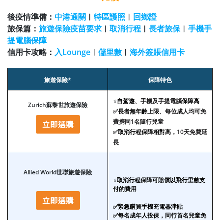
後疫情準備：
中港通關
︱
特區護照
︱
回鄉證
旅保篇：
旅遊保險疫苗要求
︱
取消行程
︱
長者旅保
︱
手機手
提電腦保障
信用卡攻略：
入Lounge
︱
儲里數
︱
海外簽賬信用卡
旅遊保險*
保障特色
⭐
自駕遊
、手機及手提電腦
保障高
Zurich蘇黎世旅遊保險
✅
長者無年齡上限
、每位成人均可免
費携同1名隨行兒童
✅
取消行程保障相對高，
10天免費延
長
Allied World世聯旅遊保險
⭐
取消行程保障可賠償以飛行里數支
付的費用
✅緊急購買手機充電器津貼
✅每名成年人投保，同行首名兒童免