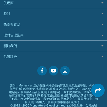
Bolttech 保特
uSMART 盈立證券
股票戶口開戶
供應商
家庭親子遊
QBE昆士蘭汽車保險
Standard Chartered 渣打銀行
Longbridge長橋證券好唔好？
Blue Cross 藍十字
華盛証券
證券行邊間好？
全年周圍飛
平安汽車保險
UA 亞洲聯合財務
老虎證券好唔好？
銀行戶口比較
種類
中國平安
長橋證券
港股5隻高息ETF精選
手機邊份好
WeLab Bank
華盛証券好唔好？
尊尚銀行戶口
大新銀行
WeBull微牛證券
什麼是ETF？
定期存款
自駕遊比較
指南與資源
WeLend 貸款
漲樂全球通好唔好？
Citi Plus
Generali 忠意
漲樂全球通｜華泰國際
香港30大高息股排行
港元定存
相機有得保
X Wallet 貸款
IB盈透證券好唔好？
中信銀行inMotion
理財資訊
HSBC滙豐銀行
理財管理指南
OSL
黃金ETF懶人包
人民幣定存
專為孕婦設計的最佳旅遊保險
ZA Bank
盈立證券 uSMART 好唔好？
Airwallex銀行
識慳識賺
MSIG 三井住友
StashAway
最值得注意的比特幣ETF
美元定存
常用相關詞彙
最佳滑雪旅遊保險
關於我們
Stashaway好唔好？
債務管理
Prudential 保誠
Syfe
選股策略：五步調查攻略
英鎊定存
MoneyHero電子報
最適合BB的旅遊保險
Hashkey好唔好？
投資理財
服務承諾
QBE 昆士蘭
信貸評分
澳元定存
所有合作銀行或機構
Syfe好唔好？
置業安居
網上支援
Starr
信貸評分指南
人生保障
精選產品
Zurich 蘇黎世
精明旅遊
換領現金券流程
創業求職
常見問題
聲明﹕MoneyHero致力確保網站提供的資訊是最新及最準確。網站所
顯示的資訊或與金融機構或服務供應商之網站有所出入。MoneyHero
專欄文章
條款及細則
網站顯示的金融產品及服務資訊僅供參考，並非提供建議。貸款產品比
較頁面顯示的實際年利率及每月還款額是根據閣下所輸入的資料而作出
編輯守則
之估算。考慮申請產品前，我們建議你查閱產品之官方條款及細則。如
發現資訊有出入，請直接聯絡相關金融機構。
廣告合作
© 2013 - 2026 MoneyHero Global Limited（於香港註冊，公司編號