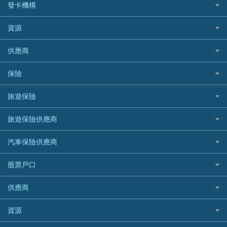
CCB(Asia) 中國建設銀行 (亞洲)
網購優惠
發卡機構
財務公司貸款
個人貸款有用資訊
Citibank 花旗銀行
精選外幣網購信用卡
免入息貸款
清卡數貸款教學
Citibank花旗銀行
資源
CNCBI 信銀國際
尊尚信用卡
免TU貸款
循環貸款教學
AE美國運通
CreFIT 維信
公司信用卡
Black Friday優惠
供應商
急借錢
個人化貸款產品推介 🔥全新
DBS星展銀行
DBS 星展銀行
電子錢包信用卡
淘寶付款方式
業主貸款
債務重組一覽
HSBC滙豐銀行
八達通自動增值信用卡
保險
DSB 大新銀行
日本遊信用卡攻略
一田購物優惠日
汽車貸款
供樓利息扣稅
Mox
Fubon 富邦銀行
韓國遊信用卡攻略
SOGO感謝祭
旅遊保險
緊急貸款比較
旅遊保險
最佳貸款app
信銀國際
HK Finance 香港信貸
台灣遊信用卡攻略
HKTVmall優惠碼
汽車保險
最佳小額貸款比較
大新銀行
日本旅遊保險及資訊
HSBC 滙豐銀行貸款
旅遊保險供應商
機場貴賓室信用卡
交稅優惠
家居保險
易批必批貸款
恒生銀行
泰國旅遊保險及資訊
K Cash 貸款
Visa信用卡
酒店優惠碼
家傭保險
AXA 安盛
24小時貸款
汽車保險供應商
Standard Chartered渣打銀行
台灣旅遊保險及資訊
Mox 銀行
萬事達卡
機票優惠碼
寵物保險
AIG 美亞
最佳循環貸款
安信EarnMORE
韓國旅遊保險及資訊
大新汽車保險
National Resources 中潤物業按揭
銀聯信用卡
股票戶口
定期人壽保險
Allianz 安聯
AEON
歐洲旅遊保險及資訊
中銀汽車保險
OCBC 華僑銀行
高獎賞信用卡推薦
危疾保險
Allied World 世聯
富途證券
東亞銀行
供應商
越南旅遊保險及資訊
Allianz安聯汽車保險
PrimeCredit 安信信貸
酒店信用卡
年金資訊
Avo
IB盈透證券
SIM
澳洲旅遊保險及資訊
bolttech保障汽車保險
Promise 邦民日本財務
富途牛牛好唔好？
資源
樓宇火險
中國銀行
老虎證券
Airwallex信用卡
長者嘆世界
Zurich蘇黎世汽車保險
Rabbit Credit月兔信貸
Webull微牛證券好唔好？