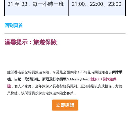
31 至 33，每一小時一班
21:00、22:00、23:00
回到頁首
溫馨提示：旅遊保險
離開香港前記得買旅遊保險，享受最全面保障！不想花時間就知邊份
保障手
機、自駕、取消行程、新冠及行李損壞？MoneyHero
比較60+份旅遊保
險
，個人／家庭／全年旅保／長者都輕易買到。五分鐘足以完成投保，方便
又快捷，快閃獎賞投保指定旅遊保險之客戶，