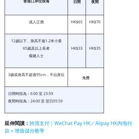
香港口岸往珠海
日間
夜間
成人正價
HK$65
HK$70
12歲以下、身高不逾1.2米小童
65歲及以上長者
HK$33
HK$35
傷健人士
3歲或身高不超過95cm，不佔座位
免費
日間時段為：6:00 至 23:59
夜間時段為：24:00 至 翌日05:59
延伸閱讀：
跨境支付｜WeChat Pay HK／Alipay HK內地付
款＋增值儲分教學