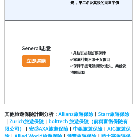
費 ，第二名及其後的兒童半價
Generali忠意
⭐
具航班超額訂票保障
✅
家庭計劃不限子女數目
✅
保障手提電話損毀/遺失、業餘及
消閒活動
其他旅遊保險計劃分析：
Allianz旅遊保險
︱
Starr旅遊保險
｜
Zurich旅遊保險
︱
bolttech 旅遊保險（前稱富衛保險有
限公司）
︱
安盛AXA旅遊保險
︱
中銀旅遊保險
︱
AIG旅遊保
險
︱
Allied World旅遊保險
｜
滙豐旅遊保險
｜
藍十字旅遊保