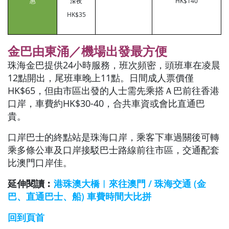
惠
深夜
HK$140
HK$35
金巴由東涌／機場出發最方便
珠海金巴提供24小時服務，班次頻密
，頭班車在凌晨
12點開出，尾班車晚上11點。日間成人票價僅
HK$65，但由市區出發的人士需先乘搭Ａ巴前往香港
口岸，車費約HK$30-40，合共車資或會比直通巴
貴。
口岸巴士的終點站是珠海口岸，乘客下車過關後可轉
乘多條公車及口岸接駁巴士路線前往市區，交通配套
比澳門口岸佳。
延伸閱讀︰
港珠澳大橋︱來往澳門 / 珠海交通 (金
巴、直通巴士、船) 車費時間大比拼
回到頁首