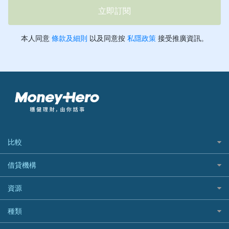
比較
私人貸款比較
借貸機構
稅季/稅務貸款
BEA 東亞銀行
資源
網上貸款
BOC 中國銀行
結餘轉戶(清卡數貸款)
如何申請個人貸款
種類
Cashing Pro 優尚信貸
銀行貸款
如何管理個人貸款