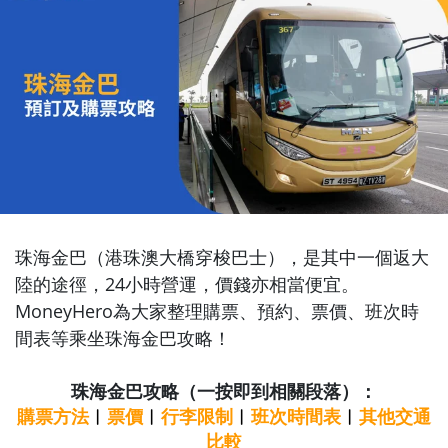
珠海金巴（港珠澳大橋穿梭巴士），是其中一個返大
陸的途徑，
24小時營運，價錢亦相當便宜。
MoneyHero為大家整理購票、預約、票價、班次時
間表等乘坐珠海金巴攻略！
珠海金巴攻略（一按即到相關段落）：
購票方法
︱
票價
︱
行李限制
︱
班次時間表
︱
其他交通
比較