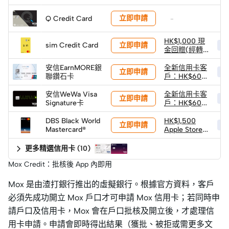
禮品卡
立即申請
Q Credit Card
-
-
HK$1,000 現
立即申請
sim Credit Card
HK
金回贈(經轉
數快)
安信EarnMORE銀
全新信用卡客
立即申請
HK
聯鑽石卡
戶：HK$600
獨家迎新禮遇
安信WeWa Visa
全新信用卡客
立即申請
HK
Signature卡
戶：HK$600
獨家迎新禮遇
DBS Black World
HK$1,500
立即申請
HK
Mastercard®
Apple Store
禮品卡
更多精選信用卡
(
10
)
Mox Credit：批核後 App 內即用
Mox 是由渣打銀行推出的虛擬銀行。根據官方資料，客戶
必須先成功開立 Mox 戶口才可申請 Mox 信用卡；若同時申
請戶口及信用卡，Mox 會在戶口批核及開立後，才處理信
用卡申請。申請會即時得出結果（獲批、被拒或需更多文