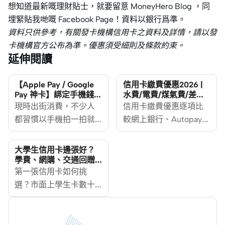
想知道最新嘅理財貼士，就要留意 MoneyHero Blog ，同
埋緊貼我哋嘅 Facebook Page！資料以銀行爲準。
資料只供參考，有關發卡機構信用卡之資料及詳情，請以發
卡機構官方公布為準。優惠須受細則及條款約束。
延伸閱讀
【Apple Pay / Google
信用卡繳費優惠2026 |
Pay 神卡】綁定手機錢包
水費/電費/煤氣費/差餉
賺盡現金回贈攻略
信用卡交費如何最抵
現時出街消費，不少人
信用卡繳費優惠逐項比
都習慣以手機拍一拍就
較網上銀行、Autopay、
付款。用 Apple Pay、
電子錢包手續費與回贈
Google Pay 綁定信用卡
資格。水費、電費、煤
大學生信用卡邊張好？
消費，很多卡都標榜額
氣費及差餉都可以電子
學費、網購、交通回贈
卡組合推薦
外現金回贈，但你有沒
第一張信用卡如何挑
方式繳交，但「接受信
有試過，明明用手機付
選？市面上學生卡數十
用卡」不等於「一定有
款，月結單上的回贈卻
款，每張都標榜「高回
信用卡繳費回贈」。同
不如想像中多？ 問題大
贈」「免年費」「迎新
一張卡經網上銀行、信
多不是信用卡不好，而
著數」，看完反而更難
用卡自動轉賬