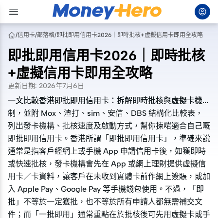
/
信用卡
/
部落格
/
即批即用信用卡2026｜即時批核+虛擬信用卡即用全攻略
即批即用信用卡2026｜即時批核
+虛擬信用卡即用全攻略
更新日期
:
2026年7月6日
一文比較香港即批即用信用卡：拆解即時批核與虛擬卡機
一文比較香港即批即用信用卡：拆解即時批核與虛擬卡機
制，並附 Mox、渣打、sim、安信、DBS 結構化比較表，
制，並附 Mox、渣打、sim、安信、DBS 結構化比較表，
列出發卡機構、批核速度及啟動方式，幫你揀啱適合自己嘅
列出發卡機構、批核速度及啟動方式，幫你揀啱適合自己嘅
即批即用信用卡。香港所謂「即批即用信用卡」，準確來說
即批即用信用卡。香港所謂「即批即用信用卡」，準確來說
通常是指客戶經網上或手機 App 申請信用卡後，如獲即時
通常是指客戶經網上或手機 App 申請信用卡後，如獲即時
或快速批核，發卡機構會先在 App 或網上理財提供虛擬信
或快速批核，發卡機構會先在 App 或網上理財提供虛擬信
用卡／卡資料，讓客戶在未收到實體卡前作網上簽賬，或加
用卡／卡資料，讓客戶在未收到實體卡前作網上簽賬，或加
入 Apple Pay、Google Pay 等手機錢包使用。不過，「即
入 Apple Pay、Google Pay 等手機錢包使用。不過，「即
批」不等於一定獲批，也不等於所有申請人都無需補交文
批」不等於一定獲批，也不等於所有申請人都無需補交文
件；而「一批即用」通常重點在於批核後可先用虛擬卡或手
件；而「一批即用」通常重點在於批核後可先用虛擬卡或手