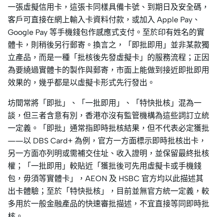
一張虛擬信用卡，這張卡同樣具備卡號、到期日及安全碼，
客戶可直接在網上輸入卡資料付款，或加入 Apple Pay、
Google Pay 等手機錢包作感應式支付。至於印有姓名的實
體卡，則稍後另行郵寄。換言之，「即批即用」並非某款獨
立產品，而是一種「批核後先發虛擬卡」的服務流程；正因
為要繞過實體卡的製作與郵寄，市面上能做到接近即批即用
效果的，幾乎都是以虛擬卡形式先行發出。
坊間常將「即批」、「一批即用」、「特快批核」混為一
談，但三者含意有別，香港亦沒有監管機構為這些詞訂立統
一定義。「即批」通常指即時批核結果，但不代表必定獲批
——以 DBS Card+ 為例，官方一方面標示即時批核出卡，
另一方面亦列明或需補交住址、收入證明，並保留最終批核
權；「一批即用」較貼近「獲批後可先用虛擬卡或手機錢
包，毋須等實體卡」，AEON 及 HSBC 官方均以此描述其
出卡體驗；至於「特快批核」，目前並無官方統一定義，較
多用於一般金融產品的快速審批描述，不宜直接等同即時批
核。