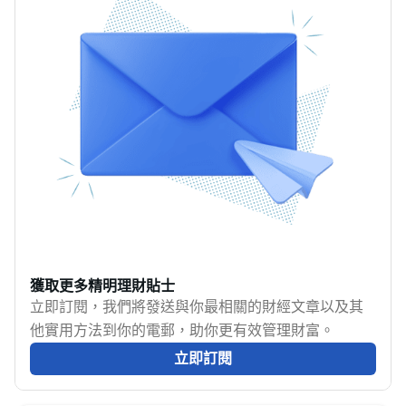
是「用手機付款」與
取捨。其實答案不是追
（Autopay）、電子錢包
「賺到手機支付回贈」
求單張最強的卡，而是
或第三方繳費服務付
其實是兩回事。這篇攻
先想清楚自己的消費型
款，交易分類、手續費
略不會排哪張卡回贈最
態——你是住 Hall 自己
及獎賞資格可以完全不
高，而是教你一套長期
煮飯還是經常叫外賣？
同。MoneyHero 按最新
適用的選卡邏輯：如何
網購為主還是實體店為
官方資料整理信用卡交
分清付款場景、看懂條
主？有沒有 Grad Trip 計
電費、信用卡交水電煤
件、計算實際回贈，揀
劃？這些問題決定你需
及各項信用卡繳費優
卡更有把握。
要哪種卡。本文按消費
惠，讓你先計清楚實際
場景拆解配卡邏輯，並
回贈，再決定使用哪一
附三種常見組合策略，
條路線。
助你由零開始建立屬於
獲取更多精明理財貼士
自己的信用卡組合。
立即訂閱，我們將發送與你最相關的財經文章以及其
他實用方法到你的電郵，助你更有效管理財富。
立即訂閱