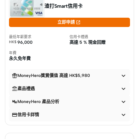
渣打Smart信用卡

立即申請
最低年薪要求
信用卡禮遇
HK$
96,000
高達
5 % 現金回贈
年費
永久免年費


MoneyHero獎賞價值 高達 HK$5,980


產品禮遇

MoneyHero 產品分析


信用卡詳情