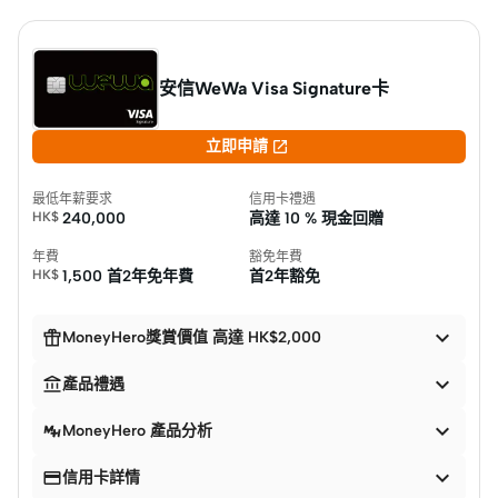
安信WeWa Visa Signature卡

立即申請
最低年薪要求
信用卡禮遇
HK$
240,000
高達
10 % 現金回贈
年費
豁免年費
HK$
1,500 首2年免年費
首2年豁免


MoneyHero獎賞價值 高達 HK$2,000


產品禮遇

MoneyHero 產品分析


信用卡詳情