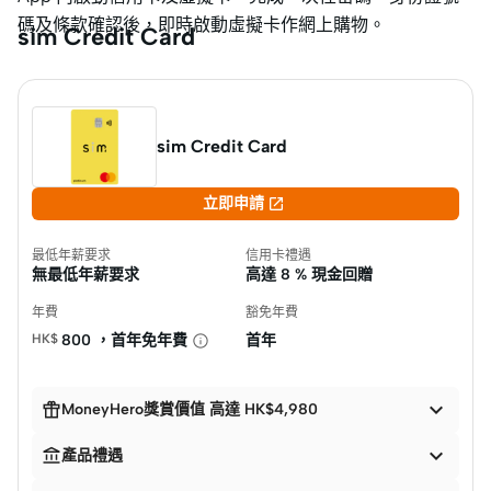
碼及條款確認後，即時啟動虛擬卡作網上購物。
sim Credit Card
sim Credit Card

立即申請
最低年薪要求
信用卡禮遇
無最低年薪要求
高達
8 % 現金回贈
年費
豁免年費
HK$
800 ，首年免年費
首年


MoneyHero獎賞價值 高達 HK$4,980


產品禮遇