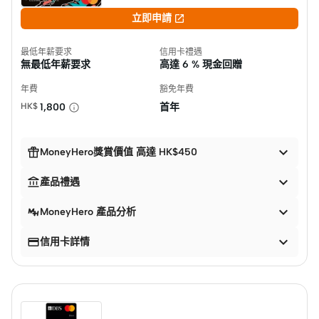

立即申請
最低年薪要求
信用卡禮遇
無最低年薪要求
高達
6 % 現金回贈
年費
豁免年費
HK$
1,800
首年


MoneyHero獎賞價值 高達 HK$450


產品禮遇

MoneyHero 產品分析


信用卡詳情