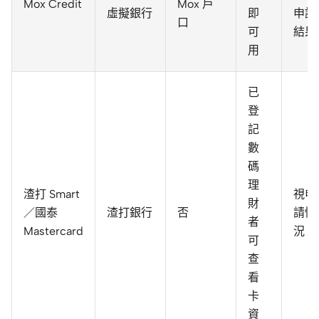
Mox Credit
Mox 戶
虛擬銀行
即
申請
口
可
結果
用
已
登
記
數
碼
理
渣打 Smart
視申
財
／國泰
渣打銀行
否
請情
者
Mastercard
況
可
查
看
卡
資