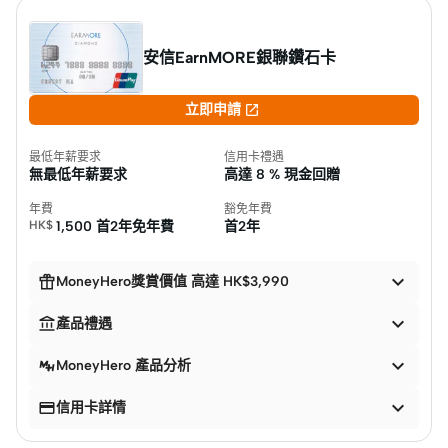
安信EarnMORE銀聯鑽石卡

立即申請
最低年薪要求
信用卡禮遇
無最低年薪要求
高達
8 % 現金回贈
年費
豁免年費
HK$
1,500 首2年免年費
首2年


MoneyHero獎賞價值 高達 HK$3,990


產品禮遇

MoneyHero 產品分析


信用卡詳情