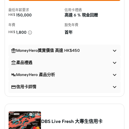
最低年薪要求
信用卡禮遇
HK$
150,000
高達
6 % 現金回贈
年費
豁免年費
HK$
1,800
首年


MoneyHero獎賞價值 高達 HK$450


產品禮遇

MoneyHero 產品分析


信用卡詳情
DBS Live Fresh 大專生信用卡