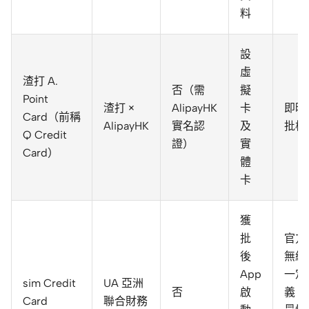
料
設
虛
渣打 A.
否（需
擬
Point
渣打 ×
AlipayHK
卡
即時
Card（前稱
AlipayHK
實名認
及
批核
Q Credit
證）
實
Card）
體
卡
獲
批
官方
後
無統
App
一定
sim Credit
UA 亞洲
否
啟
義，
Card
聯合財務