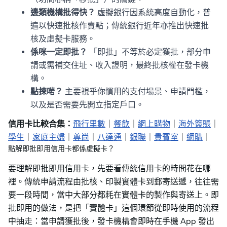
邊類機構批得快？
虛擬銀行因系統高度自動化，普
遍以快速批核作賣點；傳統銀行近年亦推出快速批
核及虛擬卡服務。
係咪一定即批？
「即批」不等於必定獲批，部分申
請或需補交住址、收入證明，最終批核權在發卡機
構。
點揀啱？
主要視乎你慣用的支付場景、申請門檻，
以及是否需要先開立指定戶口。
信用卡比較合集：
飛行里數
｜
餐飲
｜
網上購物
｜
海外簽賬
｜
學生
｜
家庭主婦
｜
尊尚
｜
八達通
｜
銀聯
｜
貴賓室
｜
網購
｜
點解即批即用信用卡都係虛擬卡？
要理解即批即用信用卡，先要看傳統信用卡的時間花在哪
裡。傳統申請流程由批核、印製實體卡到郵寄送遞，往往需
要一段時間，當中大部分都耗在實體卡的製作與寄送上。即
批即用的做法，是把「實體卡」這個環節從即時使用的流程
中抽走：當申請獲批後，發卡機構會即時在手機 App 發出