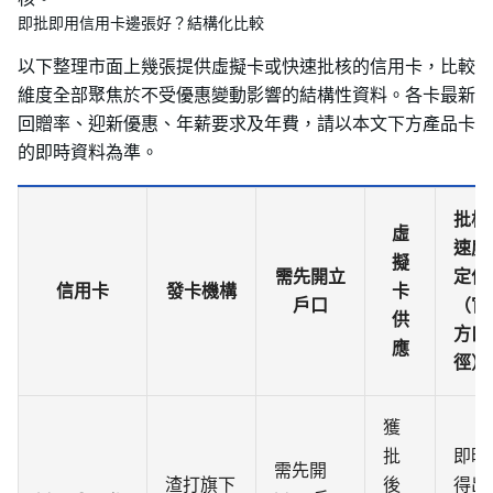
即批即用信用卡邊張好？結構化比較
以下整理市面上幾張提供虛擬卡或快速批核的信用卡，比較
維度全部聚焦於不受優惠變動影響的結構性資料。各卡最新
回贈率、迎新優惠、年薪要求及年費，請以本文下方產品卡
的即時資料為準。
批核
虛
速度
擬
需先開立
定位
信用卡
發卡機構
卡
戶口
（官
供
方口
應
徑）
獲
批
即時
需先開
渣打旗下
後
得出