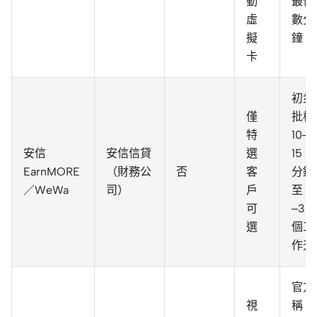
動
最快
虛
數分
擬
鐘
卡
初步
僅
批核
特
10–
安信
安信信貸
選
15
EarnMORE
（財務公
否
客
分鐘
／WeWa
司）
戶
至 1
可
–3
選
個工
作天
官方
視
稱