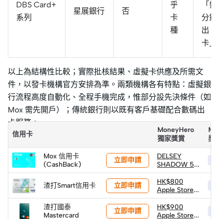
DBS Card+
乎
「幾
星展銀行
否
系列
卡
分鐘
種
出
卡」
以上為結構性比較；實際批核結果、虛擬卡供應及所需文
件，以發卡機構官方安排為準。兩類機構各有特點：虛擬銀
行流程高度自動化、全程手機完成，惟部分設先決條件（如
Mox 需先開戶）；傳統銀行則以既有客戶基礎配合數碼出
卡服務。
MoneyHero
Mo
信用卡
獨家獎賞
獎
Mox 信用卡
DELSEY
立即申請
HK
(CashBack)
SHADOW 5.0
75 CM 可擴
展行李箱 (建
HK$800
立即申請
渣打Smart信用卡
HK
議零售價:
Apple Store
HK$3,890)
禮品卡
(由Mox 送出)
渣打國泰
HK$900
立即申請
HK
Mastercard
Apple Store