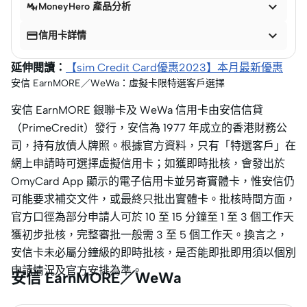

MoneyHero 產品分析


信用卡詳情
延伸閱讀：
【sim Credit Card優惠2023】本月最新優惠
安信 EarnMORE／WeWa：虛擬卡限特選客戶選擇
安信 EarnMORE 銀聯卡及 WeWa 信用卡由安信信貸
（PrimeCredit）發行，安信為 1977 年成立的香港財務公
司，持有放債人牌照。根據官方資料，只有「特選客戶」在
網上申請時可選擇虛擬信用卡；如獲即時批核，會發出於
OmyCard App 顯示的電子信用卡並另寄實體卡，惟安信仍
可能要求補交文件，或最終只批出實體卡。批核時間方面，
官方口徑為部分申請人可於 10 至 15 分鐘至 1 至 3 個工作天
獲初步批核，完整審批一般需 3 至 5 個工作天。換言之，
安信卡未必屬分鐘級的即時批核，是否能即批即用須以個別
申請情況及官方安排為準。
安信 EarnMORE／WeWa