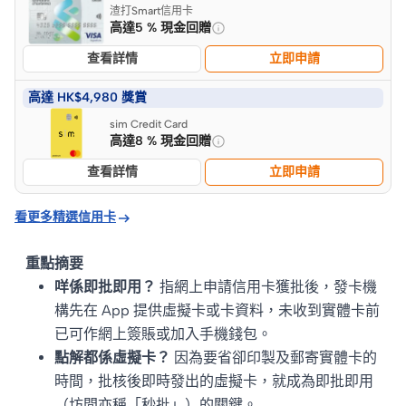
渣打Smart信用卡
高達5 % 現金回贈
查看詳情
立即申請
高達 HK$4,980 獎賞
sim Credit Card
高達8 % 現金回贈
查看詳情
立即申請

看更多精選信用卡
重點摘要
咩係即批即用？
指網上申請信用卡獲批後，發卡機
構先在 App 提供虛擬卡或卡資料，未收到實體卡前
已可作網上簽賬或加入手機錢包。
點解都係虛擬卡？
因為要省卻印製及郵寄實體卡的
時間，批核後即時發出的虛擬卡，就成為即批即用
（坊間亦稱「秒批」）的關鍵。