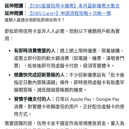
延伸閱讀：
【DBS星展信用卡優惠】本月最新優惠大集合
延伸閱讀：
【DBS Card+】申請流程攻略＋功能一覽
邊類人最適合用即批即用信用卡？
即批即用信用卡並非人人必需，但對以下幾類用戶較為實
用：
有即時消費需要的人：
遇上網上限時優惠、限量搶購，
或需立即付款的較大額消費（如電器、機票、演唱會門
票），批核後即可用虛擬卡付款，毋須等實體卡。
想盡快完成迎新簽賬的人：
不少迎新優惠設有「批卡後
指定日數內簽賬滿額」條件，即時使用虛擬卡有助盡早
展開簽賬，減低錯過簽賬期的機會。
習慣手機支付的人：
日常以 Apple Pay、Google Pay
消費、對實體卡依賴度低的用戶，正好配合虛擬卡的使
用方式。
需要提醒的是，信用卡並不適宜作為常規應急資金，量入為