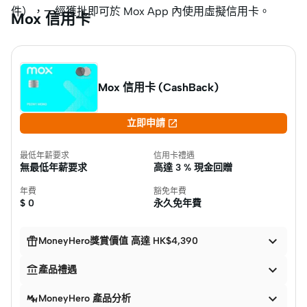
件），一經獲批即可於 Mox App 內使用虛擬信用卡。
Mox 信用卡
Mox 信用卡 (CashBack)

立即申請
最低年薪要求
信用卡禮遇
無最低年薪要求
高達
3 % 現金回贈
年費
豁免年費
$
0
永久免年費


MoneyHero獎賞價值 高達 HK$4,390


產品禮遇

MoneyHero 產品分析