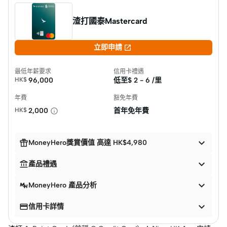
渣打國泰Mastercard

立即申請
最低年薪要求
信用卡禮遇
HK$
96,000
低至$
2 - 6 /里
年費
豁免年費
HK$
2,000
首年免年費


MoneyHero獎賞價值 高達 HK$4,980


產品禮遇

MoneyHero 產品分析


信用卡詳情