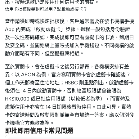
出、按時還款仍是使用任何信用卡的前提。
信用卡批核後幾耐可以用？點啟動虛擬卡？
當申請獲即時或快速批核後，客戶通常需要在發卡機構手機
App 內完成「啟動虛擬卡」步驟，過程一般包括身份驗證
及一次性密碼確認，完成後即可查看虛擬卡的卡號、到期日
及安全碼，並開始網上簽賬或加入手機錢包。不同機構的啟
動介面略有不同，但整體邏輯相近。
至於實體卡，會在虛擬卡之後另行郵寄，各機構安排有差
異。以 AEON 為例，官方寫明實體卡會於虛擬卡確認後 7
個工作天郵寄至住宅地址；HSBC 則重點列出，啟動虛擬卡
後須在 14 日內啟動實體卡，否則總簽賬限額會被限為
HK$10,000 或已批信用限額（以較低者為準），而實體及
虛擬信用卡亦會在 14 日期限後暫時停用。由此可見，實體
卡的寄送時間及啟動限制並無全市場統一答案，應以個別發
卡機構官方條款為準。
即批即用信用卡常見問題