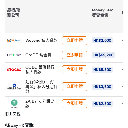
銀行/財
MoneyHero
總
務公司
獎賞價值
立即申請
WeLend 私人貸款
HK
HK$2,000
立即申請
CreFIT 現金貸
HK$
HK$62,200
OCBC 華僑銀行
立即申請
HK$
HK$5,300
私人貸款
建行(亞洲) 「好
立即申請
現金」私人分期貸
HK$
HK$3,500
款
ZA Bank 分期貸
立即申請
HK$
HK$2,300
款
網上交稅
AlipayHK交稅