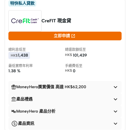
特快私人貸款
CreFIT 現金貸

立即申請
總利息低至
總還款額低至
1,438
HK$
101,439
HK$
最低實際年利率
手續費低至
1.38 %
HK$
0


MoneyHero獎賞價值 高達 HK$62,200


產品禮遇

MoneyHero 產品分析

產品資訊