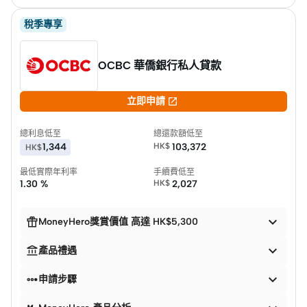
稅季專享
OCBC 華僑銀行私人貸款

立即申請
總利息低至
總還款額低至
1,344
HK$
103,372
HK$
最低實際年利率
手續費低至
1.30 %
HK$
2,027


MoneyHero獎賞價值 高達 HK$5,300


產品禮遇


申請步驟