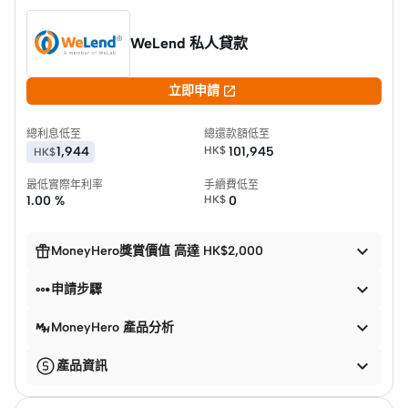
WeLend 私人貸款

立即申請
總利息低至
總還款額低至
1,944
HK$
101,945
HK$
最低實際年利率
手續費低至
1.00 %
HK$
0


MoneyHero獎賞價值 高達 HK$2,000


申請步驟

MoneyHero 產品分析

產品資訊