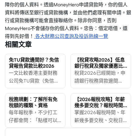
障你的個人資料。透過MoneyHero申請貸款時，你的個人
資料將傳送至銀行或貸款機構，並由他們處理有關申請。銀
行或貸款機構可能會直接聯絡你。除非你同意，否則
MoneyHero不會儲存你的個人資料。忠告：借定唔借，還
得到先好借！
各大財務公司查詢及投訴熱線一覽
相關文章
免TU貸款邊間好？免信
【稅貸攻略2026】低息
貸報告貸款比較2026
銀行稅貸及獨家優惠比
較
一文比較香港主要財務
稅貸2026已經開始，申
公司免TU貸款（免信貸
請銀行稅務貸款邊間
報告貸款）的申請門
好？MoneyHero整合各
檻、文件要求、貸款額
大銀行稅貸、虛擬銀行
稅務規劃：了解所有免
【2026報稅攻略】年薪
特性及適合人士，並拆
稅貸及財務公司稅貸優
稅額的種類、資格
幾多要交稅？報稅時間
及交稅日期
解免TU、免入息證明、
每年報稅季，不少打工
惠，從實際年利率、迎
掌握2026報稅時間、年
免文件、免露面四者分
仔都會問：「點樣可以
新優惠到申請條件一一
薪幾多要交稅、交稅日
別，助你揀啱最適合自
慳多啲稅？」其實，精
比較，助你找到最平稅
期與繳款選擇，並了解