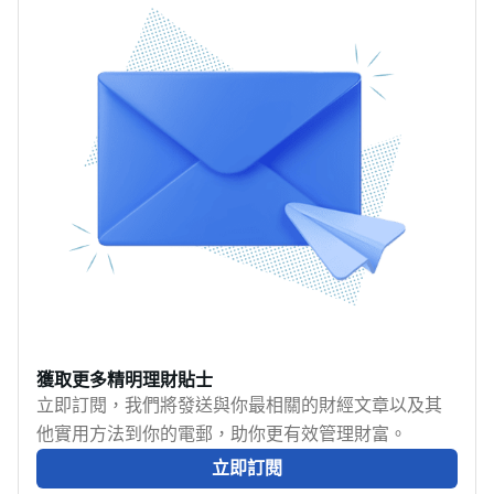
己的免TU借貸方案。
明的稅務規劃不單是計
貸，並介紹不同稅貸用
分期交稅、反對評稅及
算數字那麼簡單，而是
途。
遲交稅的處理方法。收
要全面了解各種免稅額
到俗稱「綠色炸彈」的
及扣稅項目，並且及早
個別人士報稅表，不代
部署。讓MoneyHero一
表一定需要交稅；是否
文拆解香港稅務規劃的
有薪俸稅應繳，須視乎
精髓，了解自己的稅務
入息、可扣除項目、免
狀況和各項免稅額資
稅額及稅務寬減而定。
格，輕鬆應對2025年報
即使收入低於免稅額，
稅季！
只要收到報稅表，仍須
依時填妥並交回。本文
整理2025/26課稅年度
的2026報稅時間、不同
年薪的薪俸稅試算、交
獲取更多精明理財貼士
稅日期與主要繳款渠
立即訂閱，我們將發送與你最相關的財經文章以及其
道，亦會說明無力交
他實用方法到你的電郵，助你更有效管理財富。
稅、評稅有誤及遲交稅
立即訂閱
時應如何處理。