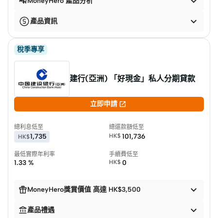

MoneyHero 產品分析

產品資訊
稅季專享
建行(亞洲) 「好現金」私人分期貸款

立即申請
總利息低至
總還款額低至
1,735
HK$
101,736
HK$
最低實際年利率
手續費低至
1.33 %
HK$
0


MoneyHero獎賞價值 高達 HK$3,500


產品禮遇