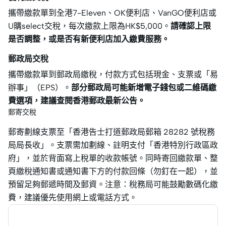
攜帶繳款單到全港7-Eleven、OK便利店、VanGO便利店或
U購select交稅，每次繳款上限為HK$5,000。
請確認上限
是否調整，或是否有新便利店加入繳費服務。
郵政局交稅
攜帶繳款單到郵政局繳稅，付款方式包括現金、支票或「易
辦事」（EPS）。
部分郵政局可能新增電子錢包或二維碼繳
費選項，建議查閱香港郵政最新公告。
郵寄交稅
郵寄劃線支票至「香港告士打道郵政局郵箱 28282 號稅務
局局長收」。支票需加劃線、註明支付「香港特別行政區政
府」，並於背面寫上稅單的收款帳號。同時寄回繳款單、整
頁繳稅通知書或通知書下方的付款回條（勿釘在一起），並
預留足夠郵遞時間及郵資。注意：稅務局可能鼓勵數碼化繳
費，建議優先使用網上或電話方式。