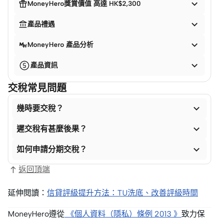


MoneyHero獎賞價值 高達 HK$2,300


產品禮遇

MoneyHero 產品分析

產品資訊
交稅常見問題

幾時要交稅？

遲交稅有甚麼後果？

如何申請分期交稅？
返回頂端
延伸閱讀：
信貸評級提升方法：TU洗底、改善評級時間
MoneyHero遵從
《個人資料（隱私）條例 2013 》
致力保