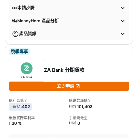


申請步驟

MoneyHero 產品分析

產品資訊
稅季專享
ZA Bank 分期貸款

立即申請
總利息低至
總還款額低至
1,402
HK$
101,403
HK$
最低實際年利率
手續費低至
1.30 %
HK$
0