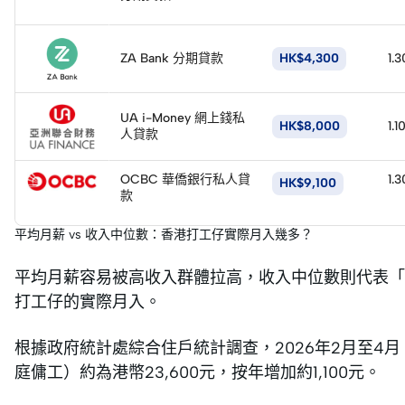
請
立
即
ZA Bank 分期貸款
HK$4,300
1.
申
請
UA i-Money 網上錢私
HK$8,000
1.1
人貸款
立
即
OCBC 華僑銀行私人貸
1.
HK$9,100
申
款
請
平均月薪 vs 收入中位數：香港打工仔實際月入幾多？
平均月薪容易被高收入群體拉高，收入中位數則代表「
打工仔的實際月入。
根據政府統計處綜合住戶統計調查，2026年2月至4
庭傭工）約為港幣23,600元，按年增加約1,100元。