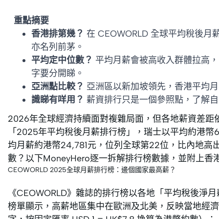
重點摘要
香港排第幾？
在 CEOWORLD 全球平均稅
亦名列前茅。
平均定中位數？
平均月薪會被高收入群體拉高，
字要分開睇。
亞洲點比較？
亞洲區以新加坡領先，香港平均月
識睇有咩用？
薪資排行只是一個參照點，了解自
2026年全球經濟持續面對複雜局面，但各地薪資差距
「2025年平均稅後月薪排行榜」，瑞士以平均約港幣6
均月薪約港幣24,781元，位列全球第22位，比內地
數？以下MoneyHero逐一拆解排行榜數據，並附上
CEOWORLD 2025全球月薪排行榜：邊個國家最高薪？
《CEOWORLD》雜誌的排行榜以各地「平均稅後淨月薪」（Averag
榜單顯示，高薪地區集中在歐洲及北美，反映當地經濟