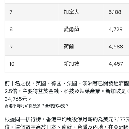
7
加拿大
5,188
8
愛爾蘭
4,729
9
荷蘭
4,688
10
新加坡
4,457
前十名之後，英國、德國、法國、澳洲等已開發經濟體
2.5倍，主要得益於金融、科技及製藥產業。新加坡
34,765元。
香港平均月薪係幾多？全球排第幾？
根據同一排行榜，香港平均稅後淨月薪約為美元3,177元
位。這個數字高於日本、南韓、台灣及內地，在亞洲區