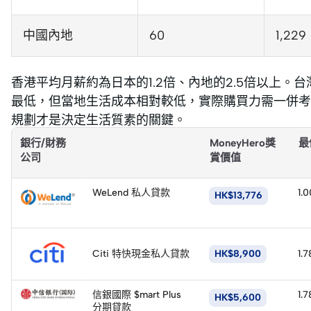
中國內地
60
1,229
香港平均月薪約為日本的1.2倍、內地的2.5倍以上
最低，但當地生活成本相對較低，實際購買力需一併考
規劃才是決定生活質素的關鍵。
精選私人貸款
銀行/財務
MoneyHero獎
最
公司
賞價值
立
即
WeLend 私人貸款
1.
HK$13,776
申
請
立
即
Citi 特快現金私人貸款
HK$8,900
1.
申
立
請
即
信銀國際 $mart Plus
1.
HK$5,600
申
分期貸款