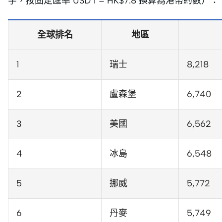
字，按固定匯率 USD 1 = HK$7.8 換算為港幣約數）：
全球排名
地區
1
瑞士
8,218
2
盧森堡
6,740
3
美國
6,562
4
冰島
6,548
5
挪威
5,772
6
丹麥
5,749