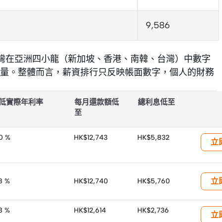
9,586
。台灣在亞洲四小龍（新加坡、香港、南韓、台灣）中數字
量。整體而言，薪資排行只反映帳面數字，個人的財務
低實際年利率
每月還款額低
總利息低至
至
00 %
HK$12,743
HK$5,832
立
立
78 %
HK$12,740
HK$5,760
78 %
HK$12,614
HK$2,736
立