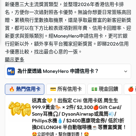
新優惠三大主流獎賞類型，並整理2026年香港信用卡排
新優惠三大主流獎賞類型，並整理2026年香港信用卡排
名，方便你一次過對照各卡優勢。無論你想要日常簽賬高回
名，方便你一次過對照各卡優勢。無論你想要日常簽賬高回
贈、累積飛行里數換取機票，還是爭取最豐富的新客迎新獎
贈、累積飛行里數換取機票，還是爭取最豐富的新客迎新獎
賞，都可以在下方比較表逐項對照年費、信用卡回贈率、迎
賞，都可以在下方比較表逐項對照年費、信用卡回贈率、迎
新要求與簽賬類別。經MoneyHero申請信用卡，更可於銀
新要求與簽賬類別。經MoneyHero申請信用卡，更可於銀
行迎新以外，額外享有平台獨家迎新獎賞。即睇2026信用
行迎新以外，額外享有平台獨家迎新獎賞。即睇2026信用
卡優惠比較，找出最合心意的一張。
卡優惠比較，找出最合心意的一張。
顯示更多
為什麼透過 MoneyHero 申請信用卡？
🔥 熱門信用卡
💳 所有信用卡
💵 現金回饋
🍎
送真金💛！出指定 Citi 信用卡送 周生生
999.9黃金🐎 × 2件/ $2,300🍎Gift Card/
Sony耳機🎧/ DysonAirwrap或風筒💨/
Philips水機💧/ $2400惠康現金券/ 低於1折
換DELONGHI 半自動咖啡機☕等豐富獎賞！
🤩立即申請，幫你賺到盡！🤩
🤩立即申請，幫你賺到盡！🤩