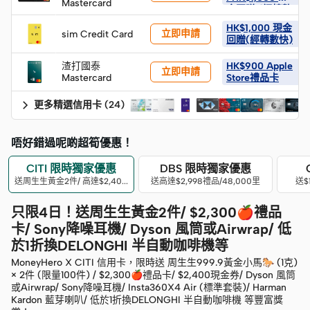
Mastercard
金回贈 (經轉數
快)
HK$1,000 現金
立即申請
sim Credit Card
回贈(經轉數快)
渣打國泰
HK$900 Apple
立即申請
Mastercard
Store禮品卡
更多精選信用卡
(
24
)
唔好錯過呢啲超筍優惠！
CITI 限時獨家優惠
DBS 限時獨家優惠
送周生生黃金2件/ 高達$2,400現金券
送高達$2,998禮品/48,000里
送$
只限4日！送周生生黃金2件/ $2,300🍎禮品
卡/ Sony降噪耳機/ Dyson 風筒或Airwrap/ 低
於1折換DELONGHI 半自動咖啡機等
MoneyHero X CITI 信用卡，限時送 周生生999.9黃金小馬🐎 (1克)
× 2件 (限量100件) / $2,300🍎禮品卡/ $2,400現金券/ Dyson 風筒
或Airwrap/ Sony降噪耳機/ Insta360X4 Air (標準套裝)/ Harman
Kardon 藍芽喇叭/ 低於1折換DELONGHI 半自動咖啡機 等豐富獎