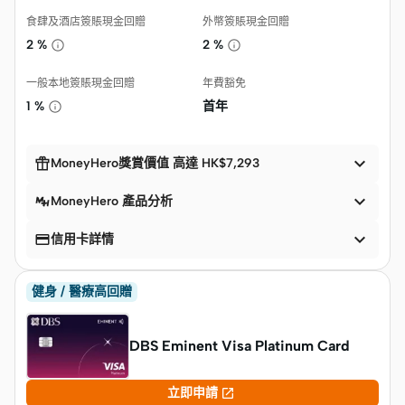
食肆及酒店簽賬現金回贈
外幣簽賬現金回贈
2 %
2 %
一般本地簽賬現金回贈
年費豁免
1 %
首年


MoneyHero獎賞價值 高達 HK$7,293

MoneyHero 產品分析


信用卡詳情
健身 / 醫療高回贈
DBS Eminent Visa Platinum Card

立即申請