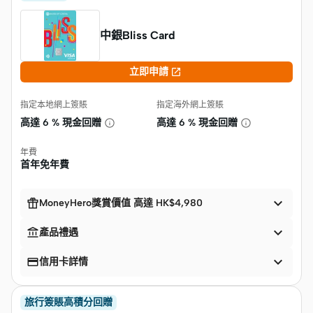
中銀Bliss Card

立即申請
指定本地網上簽賬
指定海外網上簽賬
高達
6 % 現金回贈
高達
6 % 現金回贈
年費
首年免年費


MoneyHero獎賞價值 高達 HK$4,980


產品禮遇


信用卡詳情
旅行簽賬高積分回贈