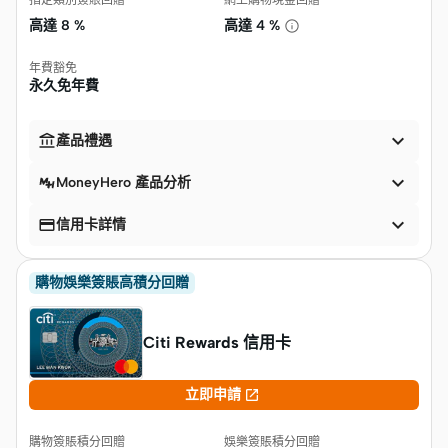
指定類別簽賬回贈
網上購物現金回贈
高達
8 %
高達
4 %
年費豁免
永久免年費


產品禮遇

MoneyHero 產品分析


信用卡詳情
購物娛樂簽賬高積分回贈
Citi Rewards 信用卡

立即申請
購物簽賬積分回贈
娛樂簽賬積分回贈