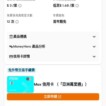
$
3 /里
低至$
1.68 /里
免費享用貴賓室次數
年費豁免
12 次
首年豁免


產品禮遇

MoneyHero 產品分析


信用卡詳情
免外幣交易手續費
Mox 信用卡 （「亞洲萬里通」）

立即申請