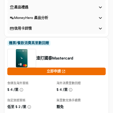


產品禮遇

MoneyHero 產品分析


信用卡詳情
機票/餐飲消費高里數回贈
渣打國泰Mastercard

立即申請
食肆及海外簽賬
海外消費里數回贈
$
4 /里
$
4 /里
指定旅遊簽賬
無里數兌換手續費
低至 $
2 /里
豁免