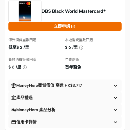
DBS Black World Mastercard®

立即申請
海外消費里數回贈
本地消費里數回贈
低至$
2 /里
$
6 /里
餐飲消費簽賬回贈
年費豁免
$
6 /里
首年豁免


MoneyHero獎賞價值 高達 HK$3,717


產品禮遇

MoneyHero 產品分析


信用卡詳情