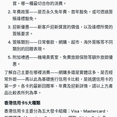
賞，哪一種最切合你的消費。
年費政策——是否永久免年費、首年豁免，或可透過簽
賬達標豁免。
迎新優惠——新客戶迎新獎賞的價值，以及達標所需的
簽賬要求。
簽賬類別——日常餐飲、網購、超市、海外簽賬等不同
類別的回贈表現。
附加禮遇——機場貴賓室、免費旅遊保險等額外旅遊優
惠。
了解自己主要在哪裡消費——網購多還是實體店多、是否經
常外遊——再以此為基礎進行信用卡比較，是挑選信用卡的
第一步。各卡的最新回贈率、年費及迎新詳情，請以上方產
品比較表所列為準。
香港信用卡5大種類
香港信用卡主要分為五大發卡組織：Visa、Mastercard、