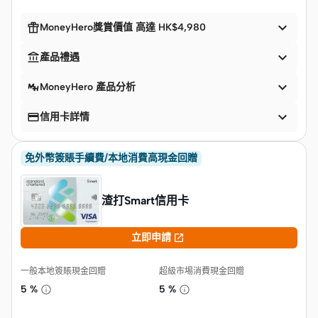


MoneyHero獎賞價值 高達 HK$4,980


產品禮遇

MoneyHero 產品分析


信用卡詳情
免外幣簽賬手續費/本地消費高現金回贈
渣打Smart信用卡

立即申請
一般本地簽賬現金回贈
超級市埸消費現金回贈
5 %
5 %