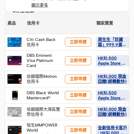
顯示更多
「快速摘要」
產品
信用卡
獨家獎賞
Citi Cash Back
周生生「珍藏
立即申請
信用卡
篇」999.9黃金
小馬 (1克) × 2
件 (限量100件)
DBS Eminent
HK$1,500
立即申請
Visa Platinum
Apple Store 禮
Card
品卡
信銀國際Motion
HK$1,000 現金
立即申請
信用卡
回贈(經轉數快)
DBS Black World
HK$1,500
立即申請
Mastercard®
Apple Store 禮
品卡
信銀國際大灣區雙
HK$1,000 現金
立即申請
幣信用卡
回贈(經轉數快)
恒生MMPOWER
全新信用卡客戶
立即申請
World
: HK$1,000 現