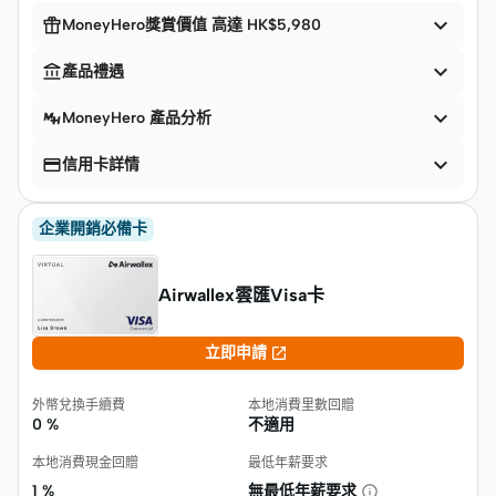


MoneyHero獎賞價值 高達 HK$5,980


產品禮遇

MoneyHero 產品分析


信用卡詳情
企業開銷必備卡
Airwallex雲匯Visa卡

立即申請
外幣兌換手續費
本地消費里數回贈
0 %
不適用
本地消費現金回贈
最低年薪要求
1 %
無最低年薪要求