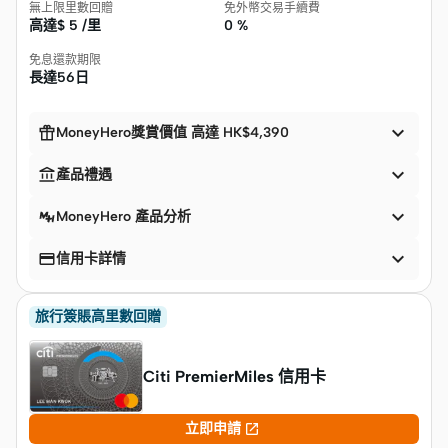
無上限里數回贈
免外幣交易手續費
高達$
5 /里
0 %
免息還款期限
長達56日


MoneyHero獎賞價值 高達 HK$4,390


產品禮遇

MoneyHero 產品分析


信用卡詳情
旅行簽賬高里數回贈
Citi PremierMiles 信用卡

立即申請