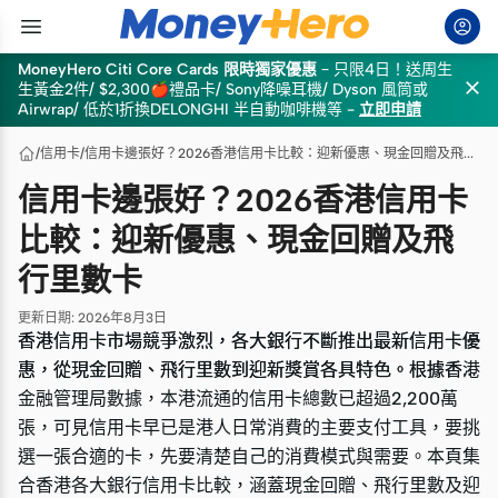
MoneyHero Citi Core Cards 限時獨家優惠
–
只限4日！送周生

生黃金2件/ $2,300🍎禮品卡/ Sony降噪耳機/ Dyson 風筒或
Airwrap/ 低於1折換DELONGHI 半自動咖啡機等
-
立即申請
/
信用卡
/
信用卡邊張好？2026香港信用卡比較：迎新優惠、現金回贈及飛行里數卡
信用卡邊張好？2026香港信用卡
比較：迎新優惠、現金回贈及飛
行里數卡
更新日期
:
2026年8月3日
香港信用卡市場競爭激烈，各大銀行不斷推出最新信用卡優
香港信用卡市場競爭激烈，各大銀行不斷推出最新信用卡優
惠，從現金回贈、飛行里數到迎新獎賞各具特色。根據香港
惠，從現金回贈、飛行里數到迎新獎賞各具特色。根據香港
金融管理局數據，本港流通的信用卡總數已超過2,200萬
金融管理局數據，本港流通的信用卡總數已超過2,200萬
張，可見信用卡早已是港人日常消費的主要支付工具，要挑
張，可見信用卡早已是港人日常消費的主要支付工具，要挑
選一張合適的卡，先要清楚自己的消費模式與需要。本頁集
選一張合適的卡，先要清楚自己的消費模式與需要。本頁集
合香港各大銀行信用卡比較，涵蓋現金回贈、飛行里數及迎
合香港各大銀行信用卡比較，涵蓋現金回贈、飛行里數及迎