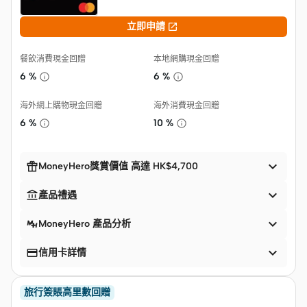

立即申請
餐飲消費現金回贈
本地網購現金回贈
6 %
6 %
海外網上購物現金回贈
海外消費現金回贈
6 %
10 %


MoneyHero獎賞價值 高達 HK$4,700


產品禮遇

MoneyHero 產品分析


信用卡詳情
旅行簽賬高里數回贈