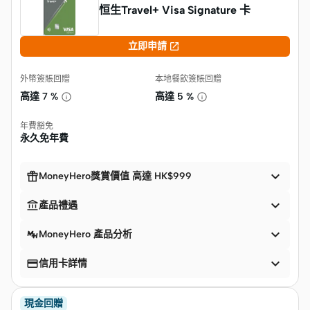
恒生Travel+ Visa Signature 卡

立即申請
外幣簽賬回贈
本地餐飲簽賬回贈
高達
7 %
高達
5 %
年費豁免
永久免年費


MoneyHero獎賞價值 高達 HK$999


產品禮遇

MoneyHero 產品分析


信用卡詳情
現金回贈