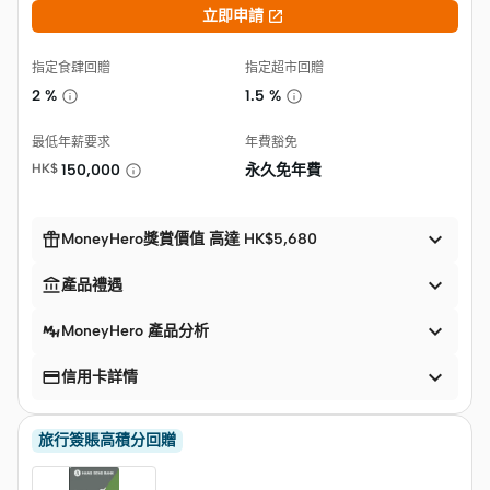

立即申請
指定食肆回贈
指定超市回贈
2 %
1.5 %
最低年薪要求
年費豁免
HK$
150,000
永久免年費


MoneyHero獎賞價值 高達 HK$5,680


產品禮遇

MoneyHero 產品分析


信用卡詳情
旅行簽賬高積分回贈