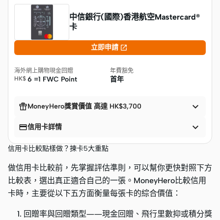
中信銀行(國際)香港航空Mastercard®
卡

立即申請
海外網上購物現金回贈
年費豁免
HK$
6 =1 FWC Point
首年


MoneyHero獎賞價值 高達 HK$3,700


信用卡詳情
信用卡比較點樣做？揀卡5大重點
做信用卡比較前，先掌握評估準則，可以幫你更快對照下方
比較表，選出真正適合自己的一張。MoneyHero比較信用
卡時，主要從以下五方面衡量每張卡的綜合價值：
回贈率與回贈類型——現金回贈、飛行里數抑或積分獎