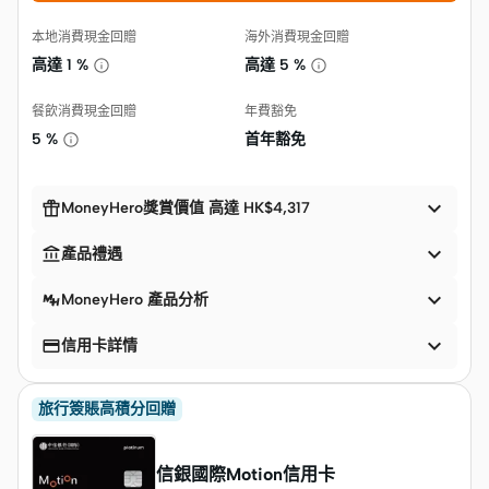
本地消費現金回贈
海外消費現金回贈
高達
1 %
高達
5 %
餐飲消費現金回贈
年費豁免
5 %
首年豁免


MoneyHero獎賞價值 高達 HK$4,317


產品禮遇

MoneyHero 產品分析


信用卡詳情
旅行簽賬高積分回贈
信銀國際Motion信用卡