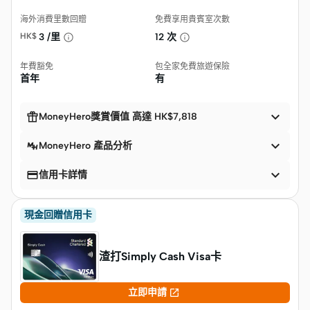
海外消費里數回贈
免費享用貴賓室次數
HK$
3 /里
12 次
年費豁免
包全家免費旅遊保險
首年
有


MoneyHero獎賞價值 高達 HK$7,818

MoneyHero 產品分析


信用卡詳情
現金回贈信用卡
渣打Simply Cash Visa卡

立即申請