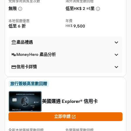
免費享用貴賓室次數
海外消費里數回贈
無限
低至HK$
2 =1里
本地餐廳優惠
年費
低至
6 折
HK$
9,500


產品禮遇

MoneyHero 產品分析


信用卡詳情
旅行簽賬高里數回贈
美國運通 Explorer® 信用卡

立即申請
全新本地簽賬里數回贈
外幣簽賬里數回贈