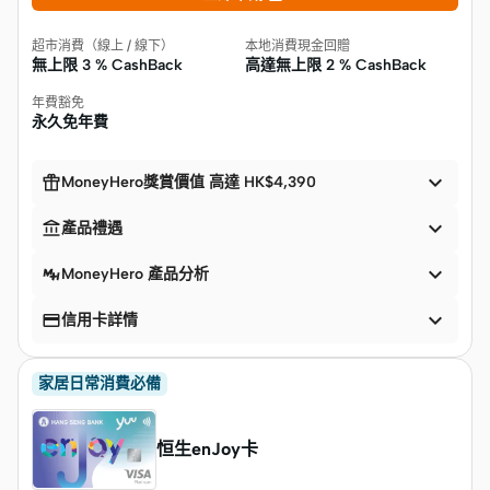
超市消費（線上 / 線下）
本地消費現金回贈
無上限
3 % CashBack
高達無上限
2 % CashBack
年費豁免
永久免年費


MoneyHero獎賞價值 高達 HK$4,390


產品禮遇

MoneyHero 產品分析


信用卡詳情
家居日常消費必備
恒生enJoy卡