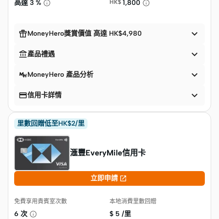
高達
3 %
HK$
1,800


MoneyHero獎賞價值 高達 HK$4,980


產品禮遇

MoneyHero 產品分析


信用卡詳情
里數回贈低至HK$2/里
滙豐EveryMile信用卡

立即申請
免費享用貴賓室次數
本地消費里數回贈
6 次
$
5 /里