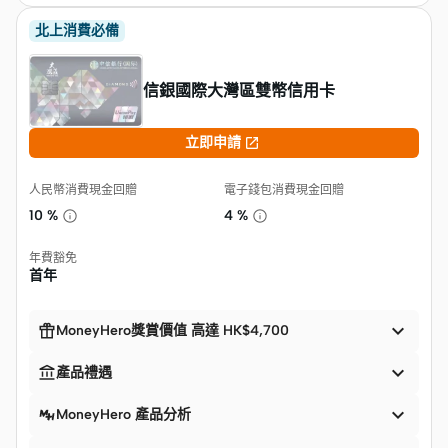
北上消費必備
信銀國際大灣區雙幣信用卡

立即申請
人民幣消費現金回贈
電子錢包消費現金回贈
10 %
4 %
年費豁免
首年


MoneyHero獎賞價值 高達 HK$4,700


產品禮遇

MoneyHero 產品分析