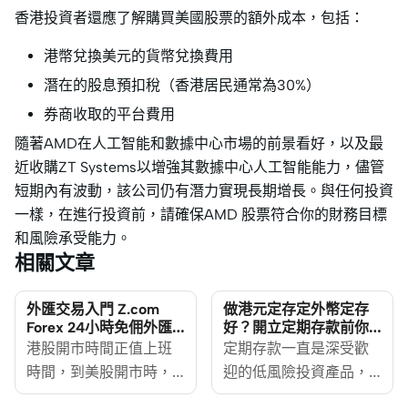
香港投資者還應了解購買美國股票的額外成本，包括：
港幣兌換美元的貨幣兌換費用
潛在的股息預扣稅（香港居民通常為30%）
券商收取的平台費用
隨著AMD在人工智能和數據中心市場的前景看好，以及最
近收購ZT Systems以增強其數據中心人工智能能力，儘管
短期內有波動，該公司仍有潛力實現長期增長。與任何投資
一樣，在進行投資前，請確保AMD 股票符合你的財務目標
和風險承受能力。
相關文章
外匯交易入門 Z.com
做港元定存定外幣定存
Forex 24小時免佣外匯
好？開立定期存款前你
交易平台優惠一覽
要知道的考慮因素及風
港股開市時間正值上班
定期存款一直是深受歡
險
時間，到美股開市時，
迎的低風險投資產品，
又要準備上床睡覺，打
想賺盡定存息，做港元