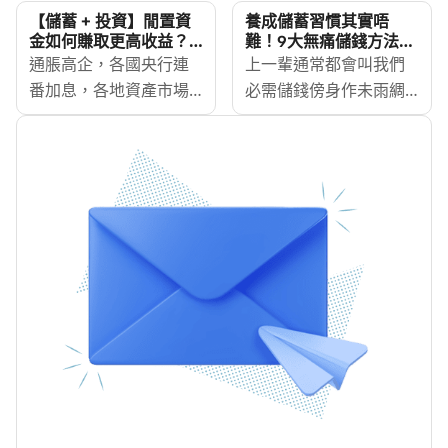
工仔要踏足投資市場也
定存定外幣定存好？甚
【儲蓄 + 投資】閒置資
養成儲蓄習慣其實唔
並非容易。但原來外匯
麼時候適合開立外幣定
金如何賺取更高收益？
難！9大無痛儲錢方法
Syfe靈活寶4.7%預期年
2025
市場每周5日24小時運
通脹高企，各國央行連
期存款？定期存款是否
上一輩通常都會叫我們
化收益
作，投資者可按自己的
番加息，各地資產市場
沒有任何風險？或者可
必需儲錢傍身作未雨綢
時間表，隨時、隨地進
動盪，想有穩定收益的
以同時留意有投資平台
繆，一旦不幸失業、又
行交易，即使身在異地
同時又可靈活調配資
推出的定期存款投資服
或打算移民外地，就突
也無懼時差獲利，究竟
金？智能投資平台Syfe
務， MoneyHero
顯儲蓄的重要性。現時
應如何開始踏出外匯交
最新推出「靈活寶」投
[https://www.moneyhero.co
百物騰貴，人工追不上
易的第一步？以下便探
資組合，預期年收益
為大家列出敘造定存時
通脹，不少人在月尾時
討外匯交易入門知識。
4.7%，更不設資金鎖定
需考慮的因素及風險。
都會捉襟見肘，儲錢看
期和任何收費，為大家
似遙不可及。
提供一個停泊閒置資金
MoneyHero
的選擇！
[https://www.moneyhero.co
已為大家整合了9個儲錢
方法，各有不同特色，
相信總有一個適合你！