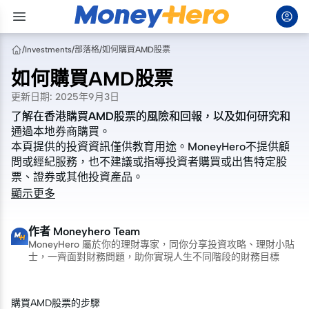
/
Investments
/
部落格
/
如何購買AMD股票
如何購買AMD股票
更新日期
:
2025年9月3日
了解在香港購買AMD股票的風險和回報，以及如何研究和
了解在香港購買AMD股票的風險和回報，以及如何研究和
通過本地券商購買。
通過本地券商購買。
本頁提供的投資資訊僅供教育用途。MoneyHero不提供顧
本頁提供的投資資訊僅供教育用途。MoneyHero不提供顧
問或經紀服務，也不建議或指導投資者購買或出售特定股
問或經紀服務，也不建議或指導投資者購買或出售特定股
票、證券或其他投資產品。
票、證券或其他投資產品。
顯示更多
作者
Moneyhero Team
MoneyHero 屬於你的理財專家，同你分享投資攻略、理財小貼
士，一齊面對財務問題，助你實現人生不同階段的財務目標
購買AMD股票的步驟