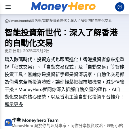
/
Investments
/
部落格
/
智能投資新世代：深入了解香港的自動化交易
智能投資新世代：深入了解香港
的自動化交易
更新日期
:
2025年9月2日
踏入數碼時代，投資方式也跟著進化！香港投資者愈來愈重
踏入數碼時代，投資方式也跟著進化！香港投資者愈來愈重
視「程式交易」、「自動交易程式」及「自動交易」等智能
視「程式交易」、「自動交易程式」及「自動交易」等智能
投資工具。無論你是投資新手還是資深玩家，自動化交易都
投資工具。無論你是投資新手還是資深玩家，自動化交易都
為你帶來全新投資體驗，讓你輕鬆把握市場機會，減少情緒
為你帶來全新投資體驗，讓你輕鬆把握市場機會，減少情緒
干擾。MoneyHero就同你深入拆解自動交易的運作、AI自
干擾。MoneyHero就同你深入拆解自動交易的運作、AI自
動化交易的核心優勢，以及香港主流自動化投資平台推介！
動化交易的核心優勢，以及香港主流自動化投資平台推介！
顯示更多
作者
Moneyhero Team
MoneyHero 屬於你的理財專家，同你分享投資攻略、理財小貼