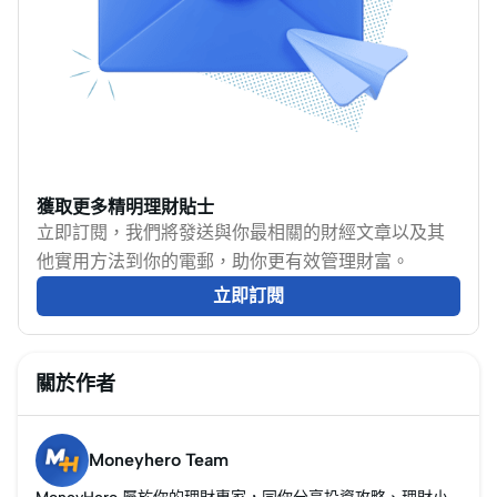
活，這筆錢該如何就從
何在短短十年內擺脫社
現在開始規劃？財務規
畜命運的終極攻略。教
劃不只是資產增值的工
您如何使用財務自由計
具，更是抵禦市場波
算機精準計算退休時
動、政策變遷的強力工
機，學習4%法則，並分
具。當熊市來臨或經濟
享幾個實際可行的被動
環境突變時，唯有做好
收入方法，讓您更快實
獲取更多精明理財貼士
風險分配的財務規劃，
現財富自由！
立即訂閱，我們將發送與你最相關的財經文章以及其
才能確保你的資產不會
他實用方法到你的電郵，助你更有效管理財富。
全盤皆空。
立即訂閱
關於作者
Moneyhero Team