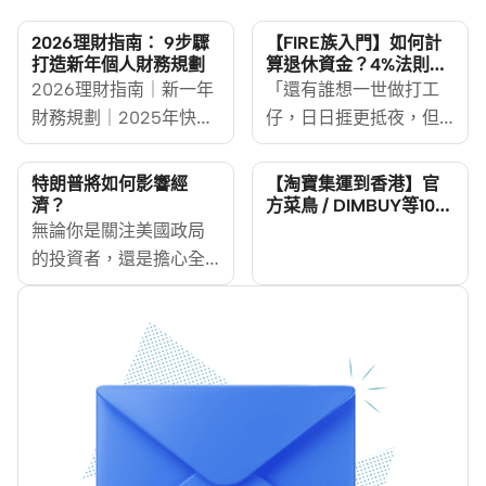
2026理財指南： 9步驟
【FIRE族入門】如何計
打造新年個人財務規劃
算退休資金？4%法則話
你知！
2026理財指南｜新一年
「還有誰想一世做打工
財務規劃｜2025年快
仔，日日捱更抵夜，但
完，又快要踏入2026新
銀行戶口依然月
一年，你做好下年個人
光？」。在香港這個全
特朗普將如何影響經
【淘寶集運到香港】官
理財規劃了嗎？財務規
球生活成本最高的城
濟？
方菜鳥 / DIMBUY等10大
集運服務、運費比較
劃其實就是讓你可以在
無論你是關注美國政局
市，樓價中位數已達家
人生的分岔路上，走向
的投資者，還是擔心全
庭年收入18.7倍，地鐵過
正確的選擇。左轉，是
球經濟風險的香港市
海車程15分鐘收費
通過系統性財務規劃無
民，特朗普的政治動向
$13.4，連茶餐廳的凍飲
痛累積財富；右轉，則
都與你的財富息息相
都要額外加價$3。在這
是充滿生活不確定性和
關。
樣的環境下，掌握財務
退休焦慮。據匯豐發表
自由的訣竅已成為新世
的全球研究表示，在香
代必須擁有的生存技
港你需要儲到860萬港元
能。 今次，MoneyHero
才能過上舒適的退休生
小貼士將揭示FIRE族如