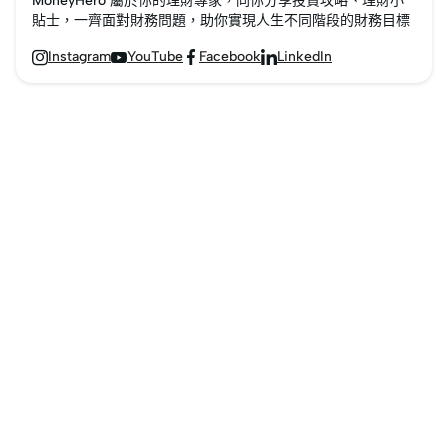
MoneyHero 屬於你的理財專家，同你分享投資攻略、理財小
貼士，一齊面對財務問題，助你實現人生不同階段的財務目標
Instagram
YouTube
Facebook
LinkedIn



