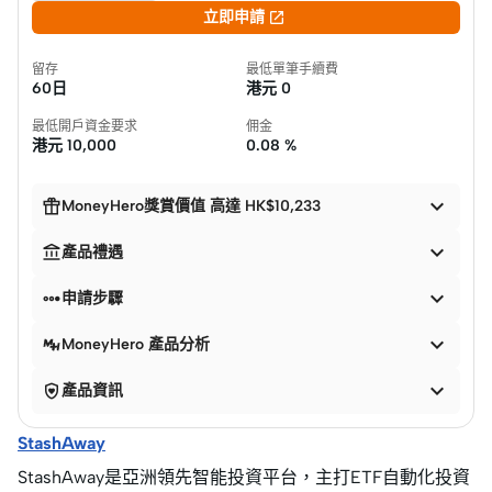

立即申請
留存
最低單筆手續費
60日
港元
0
最低開戶資金要求
佣金
港元
10,000
0.08 %


MoneyHero獎賞價值 高達 HK$10,233


產品禮遇


申請步驟

MoneyHero 產品分析


產品資訊
StashAway
StashAway是亞洲領先智能投資平台，主打ETF自動化投資