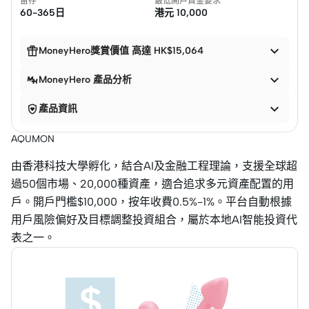
留存
最低開戶資金要求
60-365日
港元
10,000


MoneyHero獎賞價值 高達 HK$15,064

MoneyHero 產品分析


產品資訊
AQUMON
由香港科技大學孵化，結合AI及金融工程理論，支援全球超
過50個市場、20,000種資產，適合追求多元資產配置的用
戶。開戶門檻$10,000，按年收費0.5%-1%。平台自動根據
用戶風險偏好及目標調整投資組合，屬於本地AI智能投資代
表之一。