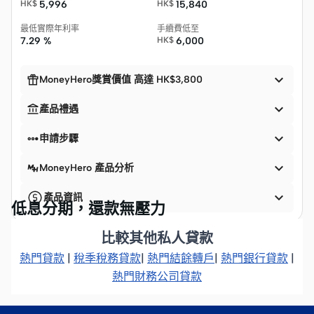
HK$
5,996
HK$
15,840
最低實際年利率
手續費低至
7.29 %
HK$
6,000


MoneyHero獎賞價值 高達 HK$3,800


產品禮遇


申請步驟

MoneyHero 產品分析

產品資訊
低息分期，還款無壓力
比較其他私人貸款
熱門貸款
|
稅季稅務貸款
|
熱門結餘轉戶
|
熱門銀行貸款
|
熱門財務公司貸款