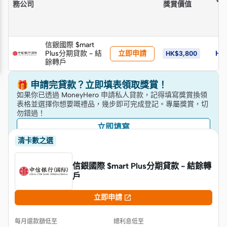
務公司
獎賞價值
信銀國際 $mart
立即申請
Plus分期貸款 - 結
HK
HK$3,800
餘轉戶
🎁 申請完貸款？立即填表領取獎賞！
如果你已透過 MoneyHero 申請私人貸款，記得填寫獎賞換領
表格並選擇你想要嘅禮品，幾步即可完成登記。專屬獎賞，切
勿錯過！
立即填寫
清卡數之選
信銀國際 $mart Plus分期貸款 - 結餘轉
戶

立即申請
每月還款額低至
總利息低至