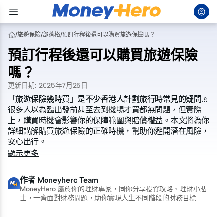
/
旅遊保險
/
部落格
/
預訂行程後還可以購買旅遊保險嗎？
預訂行程後還可以購買旅遊保險
嗎？
更新日期
:
2025年7月25日
「旅遊保險幾時買」是不少香港人計劃旅行時常見的疑問。
「旅遊保險幾時買」是不少香港人計劃旅行時常見的疑問。
很多人以為臨出發前甚至去到機場才買都無問題，但實際
很多人以為臨出發前甚至去到機場才買都無問題，但實際
上，購買時機會影響你的保障範圍與賠償權益。本文將為你
上，購買時機會影響你的保障範圍與賠償權益。本文將為你
詳細講解購買旅遊保險的正確時機，幫助你避開潛在風險，
詳細講解購買旅遊保險的正確時機，幫助你避開潛在風險，
安心出行。
安心出行。
顯示更多
作者
Moneyhero Team
MoneyHero 屬於你的理財專家，同你分享投資攻略、理財小貼
士，一齊面對財務問題，助你實現人生不同階段的財務目標