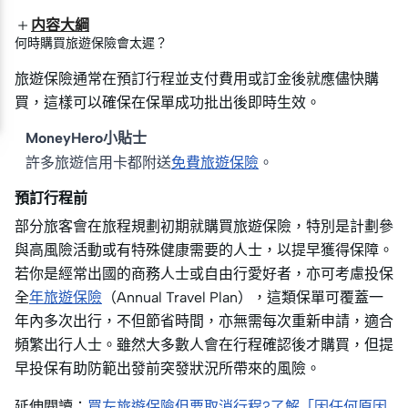
内容大綱
何時購買旅遊保險會太遲？
旅遊保險通常在預訂行程並支付費用或訂金後就應儘快購
買，這樣可以確保在保單成功批出後即時生效。
MoneyHero小貼士
許多旅遊信用卡都附送
免費旅遊保險
。
預訂行程前
部分旅客會在旅程規劃初期就購買旅遊保險，特別是計劃參
與高風險活動或有特殊健康需要的人士，以提早獲得保障。
若你是經常出國的商務人士或自由行愛好者，亦可考慮投保
全
年旅遊保險
（Annual Travel Plan），這類保單可覆蓋一
年內多次出行，不但節省時間，亦無需每次重新申請，適合
頻繁出行人士。雖然大多數人會在行程確認後才購買，但提
早投保有助防範出發前突發狀況所帶來的風險。
延伸閱讀：
買左旅遊保險但要取消行程?了解「因任何原因