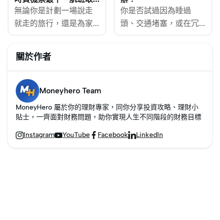
消改期須知
航班或航班延誤，不代
無論你是計劃一場說走
航班取消。MoneyHero
你是否試過因為睡過
表旅遊保險必然賠償。
就走的旅行，還是為家
為大家解構不同保險公
頭、交通堵塞，或在冗
受保人應先向航空公司
人安排年度假期，如何
司的旅遊保險計劃，整
長的安檢隊伍中苦等，
查詢退款、改簽或替代
買平機票始終是每個旅
理常見航班取消受保範
而無奈地錯過航班？面
關於作者
航班安排；如仍有不可
行者的終極課題。想做
圍，比較航班受阻的賠
對這種情況，難道只能
退回的機票、酒店、交
個精明消費者，除了懂
償細節、Claim保險所需
白白損失機票及酒店
通或活動費用，再按保
得把握廉航優惠之外，
文件，以及如何選擇最
錢？該如何爭取及保障
Moneyhero Team
單的受保原因、延誤時
還要學識搶平機票的小
適合的保障方案！
自己的權益？
MoneyHero 屬於你的理財專家，同你分享投資攻略、理財小
數及索償條件申請賠
技巧。MoneyHero為大
MoneyHero整理錯過航
貼士，一齊面對財務問題，助你實現人生不同階段的財務目標
償。保險公司一般只處
家整合搶廉航平機票攻
班的常見原因、應對策
Instagram
YouTube
Facebook
LinkedIn




理未能從航空公司、旅
略，掌握最佳購買時
略，以及教你如何利用
行社或其他途徑取回的
機，了解購買機票前注
信用卡、旅遊保險來保
合資格損失，不能就同
意事項，以及在面對航
障自己，將錯過航班的
一筆開支重複獲得賠
班變動時該如何應對。
損失降至最低。
償。