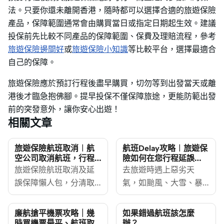
法。只要你還未離開香港，隨時都可以選擇合適的旅遊保險
產品，保障範圍通常會由購買當日或指定日期起生效。建議
投保前先比較不同產品的保障範圍、保費及理賠流程，參考
旅遊保險邊間好
或
旅遊保險小知識
等比較平台，選擇最適合
自己的保障。
旅遊保險應於預訂行程後盡早購買，切勿等到出發當天或離
港後才臨急抱佛腳。提早投保不僅保障旅途，更能防範出發
前的突發意外，讓你安心出遊！
相關文章
旅遊保險航班取消︱航
航班Delay攻略︱旅遊保
空公司取消航班，行程
險如何在您行程延誤
受阻／延誤旅保賠嗎？
delay時保障您的權益？
旅遊保險航班取消及延
去旅遊時遇上惡劣天
誤保障懶人包，分清取
氣，如颱風、大雪、暴
消行程、旅程中斷、受
雨等情況，不論是廉航
保原因、不保事項及索
還是傳統航空公司，都
廉航搶平機票攻略｜幾
如果錯過航班該怎麼
償文件。航空公司取消
有機會出現航班延誤或
時買機票最平、航班取
辦？