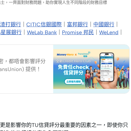
財小貼士，一齊面對財務問題，助你實現人生不同階段的財務目標
ed 渣打銀行
｜
CITIC信銀國際
｜
富邦銀行
｜
中國銀行
｜
S星展銀行
｜
WeLab Bank
｜
Promise 邦民
｜
WeLend
｜
頻密，都唔會影響評分
nsUnion) 提供！
更是影響你的TU信貸評分最重要的因素之一，即使你只