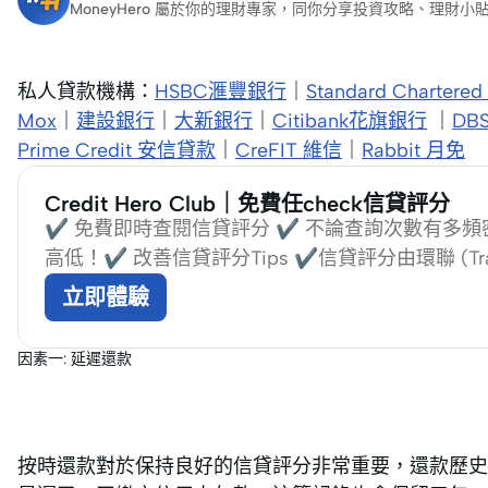
MoneyHero 屬於你的理財專家，同你分享投資攻略、理
私人貸款機構：
HSBC滙豐銀行
｜
Standard Charter
Mox
｜
建設銀行
｜
大新銀行
｜
Citibank花旗銀行
｜
DB
Prime Credit 安信貸款
｜
CreFIT 維信
｜
Rabbit 月免
Credit Hero Club｜免費任check信貸評分
✔️ 免費即時查閱信貸評分 ✔️ 不論查詢次數有多
高低！✔️ 改善信貸評分Tips ✔️信貸評分由環聯 (Tra
立即體驗
因素一: 延遲還款
按時還款對於保持良好的信貸評分非常重要，還款歷史