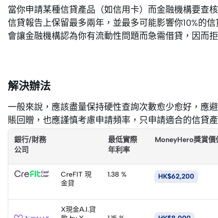
當你申請某種信貸產品（如信用卡）而金融機構要查核
信貸報告上保留最多兩年，並最多可能影響你10%的
會讓金融機構認為你有流動性問題而急需借貸，因而拒
解決辦法
一般來說，應該盡量保持硬性查詢次數愈少愈好，應避
賬回贈，也應謹慎考慮申請頻率，只申請適合的信貸產
銀行/財務
最低實際
MoneyHero獎賞價
公司
年利率
CreFIT 現
1.38 %
HK$62,200
金貸
X現金A.I.貸