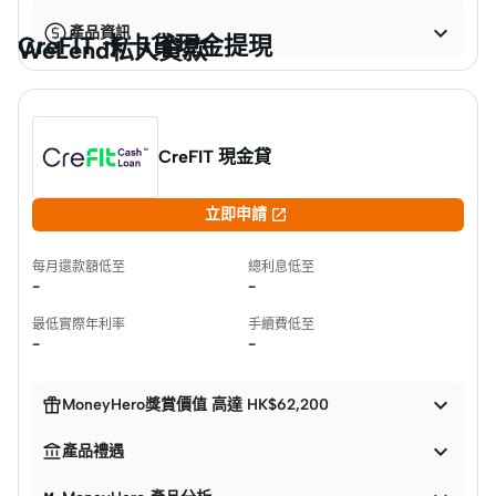

產品資訊
CreFIT 卡卡貸現金提現
WeLend私人貸款
CreFIT 現金貸

立即申請
每月還款額低至
總利息低至
-
-
最低實際年利率
手續費低至
-
-


MoneyHero獎賞價值 高達 HK$62,200


產品禮遇