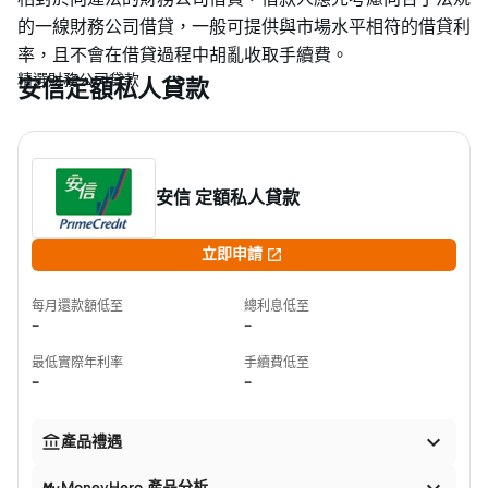
的一線財務公司借貸，一般可提供與市場水平相符的借貸利
率，且不會在借貸過程中胡亂收取手續費。
精選財務公司貸款
安信定額私人貸款
安信 定額私人貸款

立即申請
每月還款額低至
總利息低至
-
-
最低實際年利率
手續費低至
-
-


產品禮遇
MoneyHero 產品分析