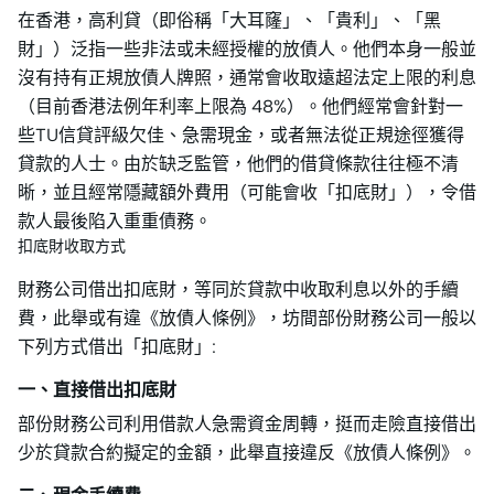
在香港，高利貸（即俗稱「大耳窿」、「貴利」、「黑
財」）泛指一些非法或未經授權的放債人。他們本身一般並
沒有持有正規放債人牌照，通常會收取遠超法定上限的利息
（目前香港法例年利率上限為 48%）。他們經常會針對一
些TU信貸評級欠佳、急需現金，或者無法從正規途徑獲得
貸款的人士。由於缺乏監管，他們的借貸條款往往極不清
晰，並且經常隱藏額外費用（可能會收「扣底財」），令借
款人最後陷入重重債務。
扣底財收取方式
財務公司借出扣底財，等同於貸款中收取利息以外的手續
費，此舉或有違《放債人條例》，坊間部份財務公司一般以
下列方式借出「扣底財」:
一、直接借出扣底財
部份財務公司利用借款人急需資金周轉，挺而走險直接借出
少於貸款合約擬定的金額，此舉直接違反《放債人條例》。