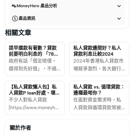

MoneyHero 產品分析

產品資訊
相關文章
提早還款有著數？貸款
私人貸款邊間好？私人
前要明白利息的 「78法
貸款利息比較2024
則」
政府有話「借定唔借，
2024年香港私人貸款市
還得到先好借」，不過
場競爭激烈，各大銀行
有時想提早還款，但又
和金融機構紛紛推出吸
發現要還的錢比想像中
引人的貸款方案。為幫
【私人貸款懶人包】私
私人貸款 vs. 循環貸款：
多？其實銀行貸款的利
助您做出明智選擇，我
人貸款P loan好處、壞
邊種最啱你？
處、申請教學全解析
息償還是按 「78法
不少人對私人貸款
們進行了詳細的私人貸
在面對資金需求時，私
則」，利息還款不是每
[https://www.moneyhero.com.hk/zh/personal-
款比較。從安信信貸到
人貸款與循環貸款常被
月固定，而每月減少。
loan]存有刻板印象，認
WeLend，再到渣打銀行
視為解決財務壓力的兩
MoneyHero今次會教大
為借貸等同財務困境。
等，市場上有眾多選
大工具。兩者雖同屬無
關於作者
家「78法則」原理，讓
其實懂得善用私人貸
擇，實際年利率低至
抵押借貸，卻因結構與