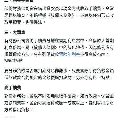
二、現金手續費
部份財務公司會在借出貸款後以現金方式收取手續費，令當
局難以追查。不過根據《放債人條例》，不論以任何形式收
取手續費，也屬違法。
三、大頭息
有財務公司會將手續費分攤在首期利息當中，令借款人首期
利息倍增，屬《放債人條例》中的灰色地帶，因為條例沒有
規管還款方法，只有列明貸款
實際年利率
不得高於48%。
扣底財特點
要分辨貸款是否屬扣底財也非難事，只要實際所得貸款金額
低於貸款合約擬定的金額便屬扣底財，另外亦有以下特點:
高手續費
部份財務公司會以不同名義收取手續費，如行政費、保證金
或顧問費等，金額可高達貸款額一成或以上，變相以扣底財
方式借出貸款。