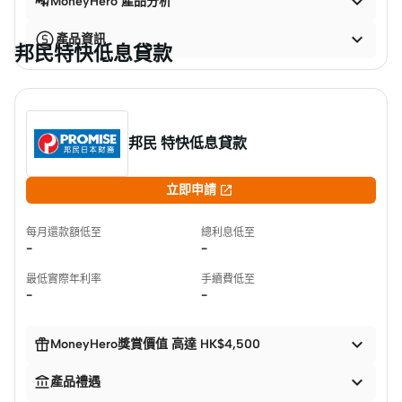

MoneyHero 產品分析

產品資訊
邦民特快低息貸款
邦民 特快低息貸款

立即申請
每月還款額低至
總利息低至
-
-
最低實際年利率
手續費低至
-
-


MoneyHero獎賞價值 高達 HK$4,500


產品禮遇