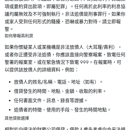
項或要約貸出款項，即屬犯罪」。任何高於此利率的利息協
議均屬無效及不可強制執行。非法追債是刑事罪行，如果你
或家人受到任何形式的騷擾、恐嚇或暴力對待，請立即報
警。
如何舉報高利貸
如果你懷疑某人或某機構是非法放債人（大耳窿/貴利），
或者你正遭受非法追債，你應該直接向警察報案，致電任何
警署的報案室，或在緊急情況下致電 999。在報案時，可
以提供該放債人的詳細資料，例如：
放債人的姓名/名稱、電話、地址（如有）。
借貸發生的時間、地點、金額、收取的利率。
任何書面文件、訊息、錄音等證據。
追債者的特徵、使用的手段、發生的時間地點。
其他貸款選擇
相對於向違法的財務公司借貸，借款人應先考慮向合乎法規