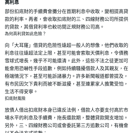
高利息
部份扣底財的手續費會攤分在首期利息中收取，變相提高貸
款的利率。再者，會收取扣底財的三、四線財務公司所提供
的貸款，其借貸利率也較坊間正規財務公司高。
為何高利貸如此危險？
向「大耳窿」借貸的危險性遠超一般人的想像，他們收取的
利息往往遠超法定上限，甚至可能會索取天價利息，令債務
雪球式增長，幾乎不可能還清。此外，這些不法之徒更加可
能會用恐嚇性手段追數，例如持續騷擾借款人及其親友，在
極端情況下，甚至可能訴諸暴力。許多新聞報道都曾提及，
有市民因欠下貴利而被不斷滋擾，甚至連累家人擔驚受怕，
生活不得安寧。
扣底財風險
放債人借出扣底財本身已違反法例，借款人亦要支付高於市
場水平的利息及手續費，拖長還款期，整體貸款開支增加。
另外，三、四線財務公司或會委託第三方追數公司，有機會