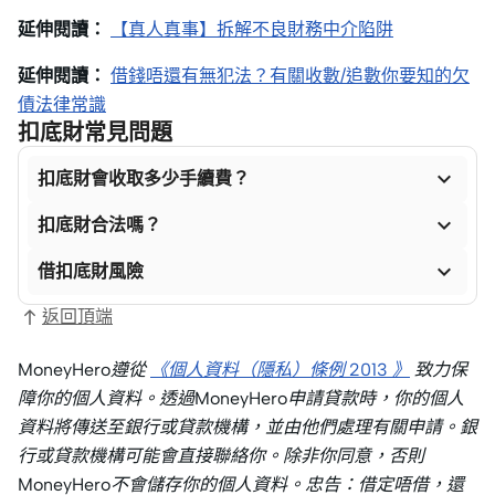
延伸閱讀：
【真人真事】拆解不良財務中介陷阱
延伸閱讀：
借錢唔還有無犯法？有關收數/追數你要知的欠
債法律常識
扣底財常見問題

扣底財會收取多少手續費？

扣底財合法嗎？

借扣底財風險
返回頂端
MoneyHero遵從
《個人資料（隱私）條例 2013 》
致力保
障你的個人資料。透過MoneyHero申請貸款時，你的個人
資料將傳送至銀行或貸款機構，並由他們處理有關申請。銀
行或貸款機構可能會直接聯絡你。除非你同意，否則
MoneyHero不會儲存你的個人資料。忠告：借定唔借，還