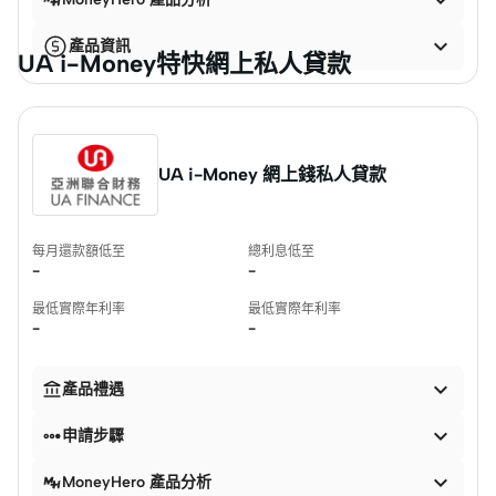


產品資訊
UA i-Money特快網上私人貸款
UA i-Money 網上錢私人貸款
每月還款額低至
總利息低至
-
-
最低實際年利率
最低實際年利率
-
-


產品禮遇


申請步驟

MoneyHero 產品分析