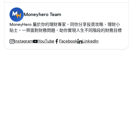
大家學會計算提早還款
款，反而是扭轉人生的
1.12%。 在進行私人貸款
運作方式的差異，適用
可以慳幾多息。
機會。無論是裝修新
討論時，我們發現貸款
於截然不同的情境。若
Moneyhero Team
居、籌備子女海外升
額度通常在HK$10萬至
未能深入理解其特性，
MoneyHero 屬於你的理財專家，同你分享投資攻略、理財小
學，甚至創業起步，私
HK$100萬之間，還款期
可能導致還款計畫失控
貼士，一齊面對財務問題，助你實現人生不同階段的財務目標
人貸款都能提供你資金
由12個月至60個月不
或利息負擔過重。本文
Instagram
YouTube
Facebook
LinkedIn




援助，不必因資金缺口
等。許多機構還提供現
將為你解析兩者的核心
錯失人生重要時刻。當
金回贈、禮券等優惠吸
差異，助你能根據自身
然，私人貸款有其雙面
的財務狀況做出明智選
引借貸者。
性，並非全是優點。
擇。
MoneyHero
[https://www.moneyhero.com.hk/zh]
將分享私人貸款的優缺
點、申請步驟，並教你
如何判斷私人貸款是否
適合你。