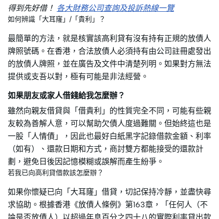
得到先好借！
各大財務公司查詢及投訴熱線一覽
如何辨識「大耳窿」/「貴利」？
最簡單的方法，就是核實該高利貸有沒有持有正規的放債人
牌照號碼。在香港，合法放債人必須持有由公司註冊處發出
的放債人牌照，並在廣告及文件中清楚列明。如果對方無法
提供或支吾以對，極有可能是非法經營。
如果朋友或家人借錢給我怎麼辦？
雖然向親友借貸與「借貴利」的性質完全不同，可能有些親
友較為善解人意，可以幫助欠債人度過難關。但始終這也是
一股「人情債」，因此也最好白紙黑字記錄借款金額、利率
（如有）、還款日期和方式，商討雙方都能接受的還款計
劃，避免日後因記憶模糊或誤解而產生紛爭。
若我已向高利貸借款該怎麼辦？
如果你懷疑已向「大耳窿」借貸，切記保持冷靜，並盡快尋
求協助。根據香港《放債人條例》第163章，「任何人（不
論是否放債人）以超過年息百分之四十八的實際利率貸出款