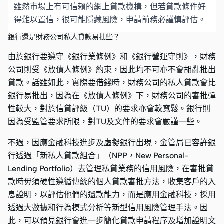
雖然市場上有可信賴的網上貸款機構，但若貸款條件好
得難以置信，很可能隱藏風險，申請前務必謹慎評估。
銀行還是財務公司私人貸款易批些？
由於銀行要遵守《銀行業條例》和《銀行營運守則》，財務
公司則受《放債人條例》約束，因此均不可亦不會胡亂批出
貸款。話雖如此，實際要借錢時，財務公司的私人貸款會比
銀行易批出，因為在《放債人條例》下，財務公司的審批彈
性較大，對於信貸評級（TU）的要求亦會較寬鬆。銀行則
因為受監管要求所限，對TU及文件的要求會嚴謹一些。
不過，因應金融科技進步及虛擬銀行出現，金管局已容許銀
行透過「新私人貸款組合」（NPP，New Personal-
Lending Portfolio）去管理私貸業務的信用風險，在審批貸
款時毋須硬性遵循傳統的個人貸款審批方法，收集客戶的入
息證明，以評估他們的還款能力，而是應用金融科技，採用
透過大數據和行為模式分析等新型信用風險管理手法。因
此，可以預見銀行會進一步簡化貸款申請程序及增加證明文