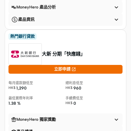

MoneyHero 產品分析

產品資訊
熱門銀行貸款
大新 分期「快應錢」

立即申請
每月還款額低至
總利息低至
HK$
1,290
HK$
960
最低實際年利率
手續費低至
1.38 %
HK$
0


MoneyHero 獨家獎勵