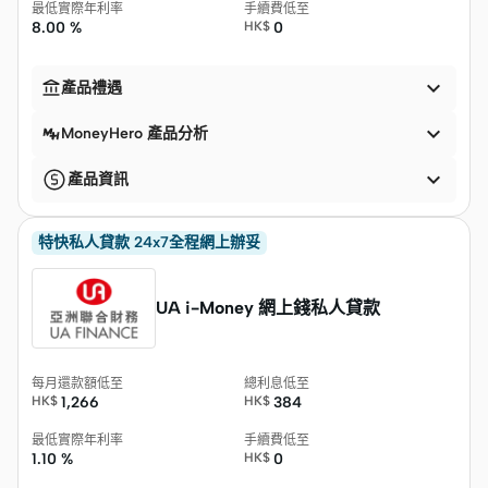
最低實際年利率
手續費低至
8.00 %
HK$
0


產品禮遇

MoneyHero 產品分析

產品資訊
特快私人貸款 24x7全程網上辦妥
UA i-Money 網上錢私人貸款
每月還款額低至
總利息低至
HK$
1,266
HK$
384
最低實際年利率
手續費低至
1.10 %
HK$
0