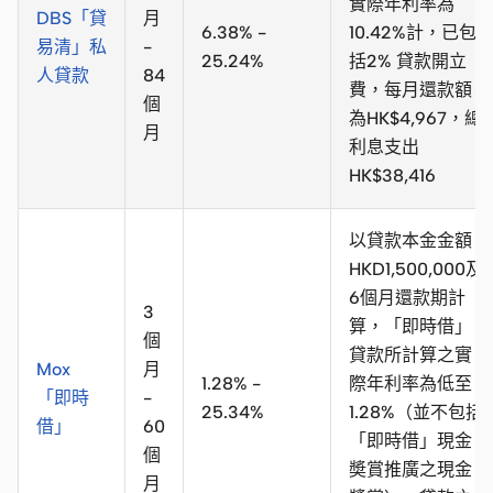
實際年利率為
DBS「貸
月
6.38% -
10.42%計，已包
易清」私
-
25.24%
括2% 貸款開立
人貸款
84
費，每月還款額
個
為HK$4,967，總
月
利息支出
HK$38,416
以貸款本金金額
HKD1,500,000及
6個月還款期計
3
算，「即時借」
個
貸款所計算之實
Mox
月
1.28% -
際年利率為低至
「即時
-
25.34%
1.28%（並不包括
借」
60
「即時借」現金
個
奬賞推廣之現金
月