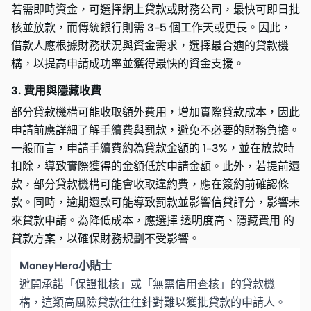
若需即時資金，可選擇網上貸款或財務公司，最快可即日批
核並放款，而傳統銀行則需 3-5 個工作天或更長。因此，
借款人應根據財務狀況與資金需求，選擇最合適的貸款機
構，以提高申請成功率並獲得最快的資金支援。
3. 費用與隱藏收費
部分貸款機構可能收取額外費用，增加實際貸款成本，因此
申請前應詳細了解手續費與罰款，避免不必要的財務負擔。
一般而言，申請手續費約為貸款金額的 1-3%，並在放款時
扣除，導致實際獲得的金額低於申請金額。此外，若提前還
款，部分貸款機構可能會收取違約費，應在簽約前確認條
款。同時，逾期還款可能導致罰款並影響信貸評分，影響未
來貸款申請。為降低成本，應選擇 透明度高、隱藏費用 的
貸款方案，以確保財務規劃不受影響。
MoneyHero小貼士
避開承諾「保證批核」或「無需信用查核」的貸款機
構，這類高風險貸款往往針對難以獲批貸款的申請人。