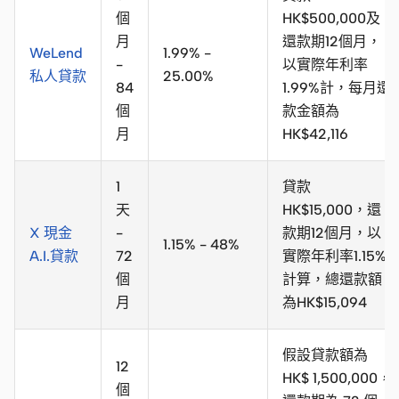
個
HK$500,000及
月
還款期12個月，
WeLend
1.99% -
-
以實際年利率
私人貸款
25.00%
84
1.99%計，每月還
個
款金額為
月
HK$42,116
1
貸款
天
HK$15,000，還
X 現金
-
款期12個月，以
1.15% - 48%
A.I.貸款
72
實際年利率1.15%
個
計算，總還款額
月
為HK$15,094
假設貸款額為
12
HK$ 1,500,000，
個