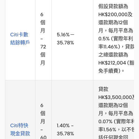
假設貸款額為
6
HK$200,000及
個
還款期為12個
月
月，每月平息為
Citi卡數
5.16%－
-
0.5% (實際年利
結餘轉戶
35.78%
72
率11.46%)，貸款
個
之總還款額為
月
HK$212,004 (豁
免手續費)。
貸款
HK$3,500,000及
6
還款期為12個
個
月，每月平息為
月
0.07% (實際年利
Citi特快
1.40% -
-
率1.56%，以不包
現金貸款
35.78%
60
括任何現金回