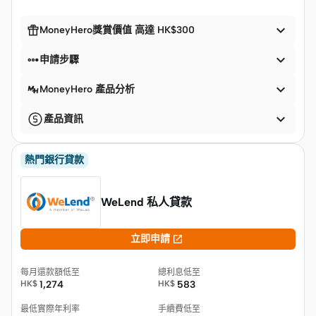


MoneyHero獎賞價值 高達 HK$300


申請步驟

MoneyHero 產品分析

產品資訊
熱門銀行貸款
WeLend 私人貸款

立即申請
每月還款額低至
總利息低至
HK$
1,274
HK$
583
最低實際年利率
手續費低至