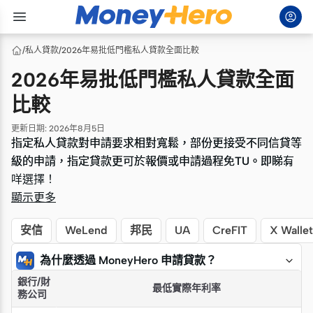
/
私人貸款
/
2026年易批低門檻私人貸款全面比較
2026年易批低門檻私人貸款全面
比較
更新日期
:
2026年8月5日
指定私人貸款對申請要求相對寬鬆，部份更接受不同信貸等
指定私人貸款對申請要求相對寬鬆，部份更接受不同信貸等
級的申請，指定貸款更可於報價或申請過程免TU。即睇有
級的申請，指定貸款更可於報價或申請過程免TU。即睇有
咩選擇！
咩選擇！
顯示更多
安信
WeLend
邦民
UA
CreFIT
X Wallet
為什麼透過 MoneyHero 申請貸款？
銀行/財
「快速摘要」
最低實際年利率
務公司