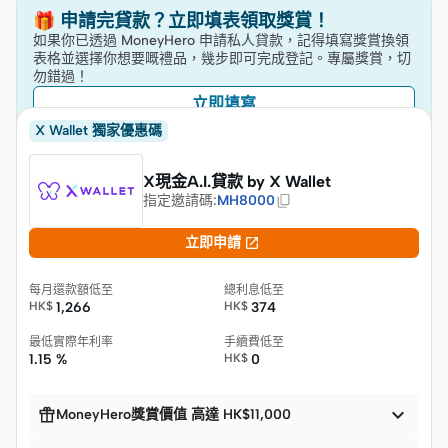
🎁 申請完貸款？立即填表領取獎賞！
如果你已透過 MoneyHero 申請私人貸款，記得填寫獎賞換領
表格並選擇你想要嘅禮品，幾步即可完成登記。專屬獎賞，切
勿錯過！
立即填寫
X Wallet 獨家優惠碼
X現金A.I.貸款 by X Wallet
指定邀請碼
:
MH8000

立即申請
每月還款額低至
總利息低至
HK$
1,266
HK$
374
最低實際年利率
手續費低至
1.15 %
HK$
0


MoneyHero獎賞價值 高達 HK$11,000