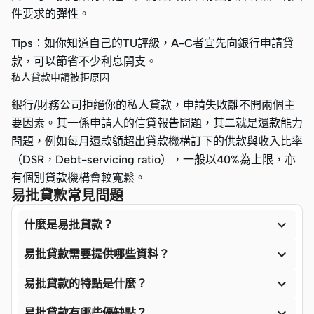
件要求的彈性。
Tips：如你知道自己的TU評級，A-C者宜先向銀行申請貸
款，可以節省不少利息開支。
私人貸款申請被拒原因
銀行/財務公司拒絕你的私人貸款，申請失敗離不開兩個主
要因素。其一係申請人的信貸報告問題，其二就是還款能力
問題，例如每月還款額超出貸款機構訂下的供款與收入比率
（DSR，Debt-servicing ratio），一般以40%為上限，亦
有個別貸款機構會較寬鬆。
易批貸款常見問題

什麼是易批貸款？

易批貸款需要提供哪些資料？

易批貸款的特點是什麼？

易批貸款有哪些優缺點？