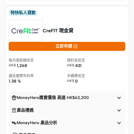
特快私人貸款
CreFIT 現金貸

立即申請
每月還款額低至
總利息低至
HK$
1,268
HK$
431
最低實際年利率
手續費低至
1.38 %
HK$
0


MoneyHero獎賞價值 高達 HK$62,200


產品禮遇

MoneyHero 產品分析