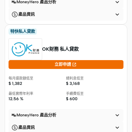

MoneyHero 產品分析

產品資訊
特快私人貸款
OK財務 私人貸款

立即申請
每月還款額低至
總利息低至
$
1,382
$
3,168
最低實際年利率
手續費低至
12.56 %
$
600

MoneyHero 產品分析

產品資訊