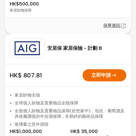
HK$500,000
家居財物保障
保單資訊
安居保 家居保險 - 計劃 B
arrow_right_alt
HK$ 807.81
立即申請
家居財物全險
全球個人財物及貴重物品全險保障
全面個人財物及貴重物品保障(於您家中)，包括：葡萄酒及
具收藏價值的年份酒保障 ; 非易碎的藝術品保障
玻璃窗之意外損毀
HK$1,000,000
HK$ 35,000