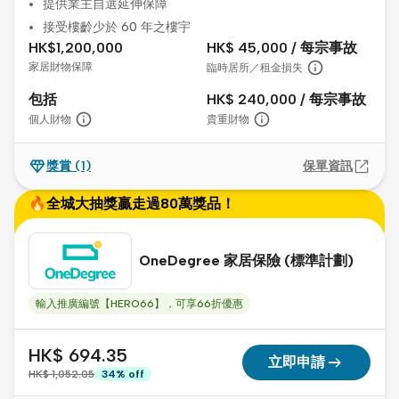
提供業主自選延伸保障
接受樓齡少於 60 年之樓宇
HK$1,200,000
HK$ 45,000 / 每宗事故
家居財物保障
臨時居所／租金損失
包括
HK$ 240,000 / 每宗事故
個人財物
貴重財物
獎賞
(1)
保單資訊
🔥全城大抽獎贏走過80萬獎品！
OneDegree 家居保險 (標準計劃)
輸入推廣編號【HERO66】，可享66折優惠
HK$ 694.35
arrow_right_alt
立即申請
HK$ 1,052.05
34
%
off