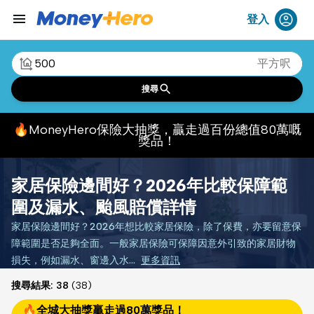
menu
登入
平方呎
搜尋
🔥MoneyHero保險大抽獎，贏走過百份總值80萬嘅
獎品！
家居保險邊間好？2026年比較保障範
圍及漏水、颱風賠償詳情
家居保險邊間好？2026年想比較家居保險，除了保費，亦要留意保
障範圍是否足夠全面。一般家居保險可保障因意外引致的家居財物
損失，例如漏水、窗邊入水…
更多資訊
搜尋結果:
38
(
38
)
🔥全城大抽獎贏走過80萬獎品！