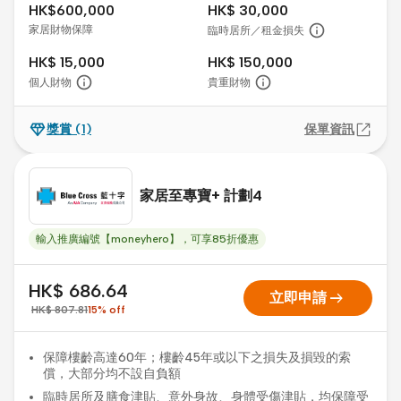
HK$600,000
HK$ 30,000
家居財物保障
臨時居所／租金損失
HK$ 15,000
HK$ 150,000
個人財物
貴重財物
獎賞
(1)
保單資訊
家居至專寶+ 計劃4
輸入推廣編號【moneyhero】，可享85折優惠
HK$ 686.64
arrow_right_alt
立即申請
HK$ 807.81
15
%
off
保障樓齡高達60年；樓齡45年或以下之損失及損毀的索
償，大部分均不設自負額
臨時居所及膳食津貼、意外身故、身體受傷津貼，均保障受