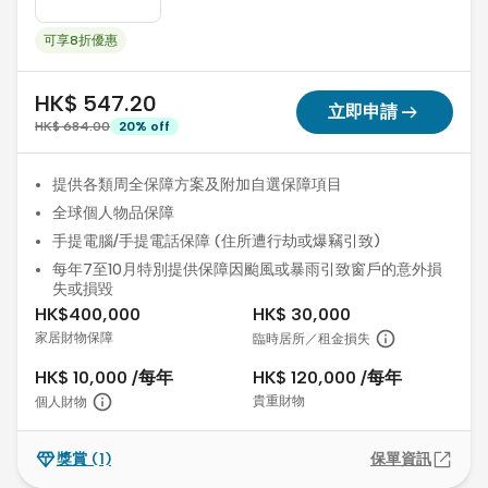
可享8折優惠
HK$ 547.20
arrow_right_alt
立即申請
HK$ 684.00
20
%
off
提供各類周全保障方案及附加自選保障項目
全球個人物品保障
手提電腦/手提電話保障 (住所遭行劫或爆竊引致)
每年7至10月特別提供保障因颱風或暴雨引致窗戶的意外損
失或損毀
HK$400,000
HK$ 30,000
家居財物保障
臨時居所／租金損失
HK$ 10,000 /每年
HK$ 120,000 /每年
貴重財物
個人財物
獎賞
(1)
保單資訊