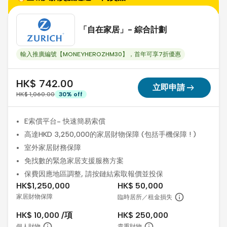
「自在家居」- 綜合計劃
輸入推廣編號【MONEYHEROZHM30】，首年可享7折優惠
HK$ 742.00
arrow_right_alt
立即申請
HK$ 1,060.00
30
%
off
E索償平台- 快速簡易索償
高達HKD 3,250,000的家居財物保障 (包括手機保障 ! )
室外家居財務保障
免找數的緊急家居支援服務方案
保費因應地區調整, 請按鏈結索取報價並投保
HK$1,250,000
HK$ 50,000
家居財物保障
臨時居所／租金損失
HK$ 10,000 /項
HK$ 250,000
個人財物
貴重財物