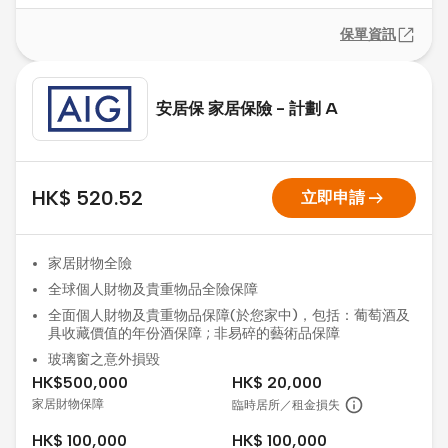
保單資訊
安居保 家居保險 - 計劃 A
arrow_right_alt
HK$ 520.52
立即申請
家居財物全險
全球個人財物及貴重物品全險保障
全面個人財物及貴重物品保障(於您家中)，包括：葡萄酒及
具收藏價值的年份酒保障 ; 非易碎的藝術品保障
玻璃窗之意外損毀
HK$500,000
HK$ 20,000
家居財物保障
臨時居所／租金損失
HK$ 100,000
HK$ 100,000