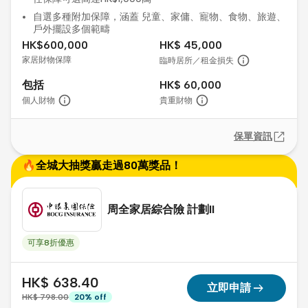
自選多種附加保障，涵蓋 兒童、家傭、寵物、食物、旅遊、
戶外擺設多個範疇
HK$600,000
HK$ 45,000
家居財物保障
臨時居所／租金損失
包括
HK$ 60,000
個人財物
貴重財物
保單資訊
🔥全城大抽獎贏走過80萬獎品！
周全家居綜合險 計劃II
可享8折優惠
HK$ 638.40
arrow_right_alt
立即申請
HK$ 798.00
20
%
off