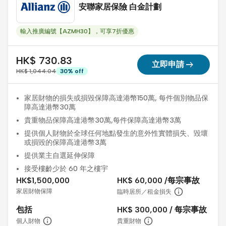
安聯家居保險 白金計劃
輸入推廣編號【AZMH30】，可享7折優惠
HK$ 730.83
arrow_right_alt
立即申請
HK$ 1,044.04
30
%
off
家居財物的損失或損毀保障高達港幣150萬, 每件個別物品保
障高達港幣30萬
貴重物品保障高達港幣30萬,每件保障高達港幣3萬
提供個人財物於全球任何地點發生的意外性實體損失、毀壞
或損毀的保障高達港幣3萬
提供業主自選延伸保障
接受樓齡少於 60 年之樓宇
HK$1,500,000
HK$ 60,000 /每宗事故
家居財物保障
臨時居所／租金損失
包括
HK$ 300,000 / 每宗事故
個人財物
貴重財物