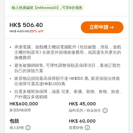
輸入推廣編號【mhhome20】, 可享8折優惠
HK$ 506.40
arrow_right_alt
立即申請
HK$ 633.00
20
%
off
承擔電腦、遊戲機主機或電腦配件 (包括鍵盤，滑鼠，遊戲
主機控制器等) 在家意外損壞維修費用，或因遺失所產生的
換機費用
避免被捆綁銷售, 可彈性調整保額及保障項目，量身訂製您
自己的保險方案
家居物品損毀最高保障額可達 HK$150 萬, 家居保險法律責
任保障可選高達HK$1,000萬
自選多種附加保障，涵蓋 兒童、家傭、寵物、食物、旅遊、
戶外擺設多個範疇
HK$600,000
HK$ 45,000
家居財物保障
臨時居所／租金損失
包括
HK$ 60,000
個人財物
貴重財物