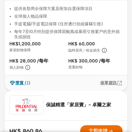
提供各類周全保障方案及附加自選保障項目
全球個人物品保障
手提電腦/手提電話保障 (住所遭行劫或爆竊引致)
每年7至10月特別提供保障因颱風或暴雨引致窗戶的意外損
失或損毀
HK$1,200,000
HK$ 60,000
家居財物保障
臨時居所／租金損失
HK$ 28,000 /每年
HK$ 300,000 /每年
貴重財物
個人財物
獎賞
(1)
保單資訊
保誠精選「家居寶」- 卓爾之家
arrow_right_alt
HK$ 860.86
立即申請