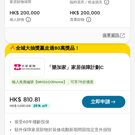
家居財物保障
臨時居所／租金損失
HK$ 200,000
HK$ 200,000
個人財物
貴重財物
保單資訊
🔥全城大抽獎贏走過80萬獎品！
「樂加家」家居保障計劃C
輸入推廣編號【MH26Q3Home】，可享75折優惠
HK$ 810.81
arrow_right_alt
立即申請
HK$ 1,081.08
25
%
off
接受60年樓齡投保
額外保障家居財物於裝修或翻新期間因指定意外損毀