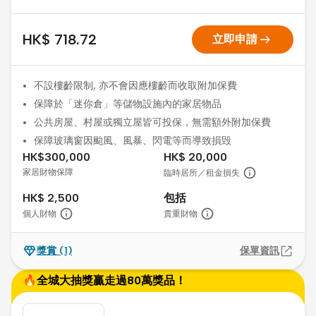
arrow_right_alt
HK$ 718.72
立即申請
不設樓齡限制, 亦不會因應樓齡而收取附加保費
保障於「迷你倉」等儲物設施內的家居物品
公共房屋、村屋或獨立屋皆可投保，無需額外附加保費
保障玻璃窗因颱風、風暴、閃電等而導致損毁
HK$300,000
HK$ 20,000
家居財物保障
臨時居所／租金損失
HK$ 2,500
包括
個人財物
貴重財物
獎賞
(1)
保單資訊
🔥全城大抽獎贏走過80萬獎品！