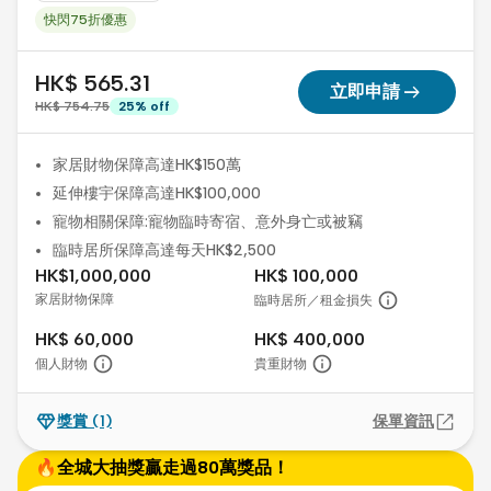
快閃75折優惠
HK$ 565.31
arrow_right_alt
立即申請
HK$ 754.75
25
%
off
家居財物保障高達HK$150萬
延伸樓宇保障高達HK$100,000
寵物相關保障:寵物臨時寄宿、意外身亡或被竊
臨時居所保障高達每天HK$2,500
HK$1,000,000
HK$ 100,000
家居財物保障
臨時居所／租金損失
HK$ 60,000
HK$ 400,000
個人財物
貴重財物
獎賞
(1)
保單資訊
🔥全城大抽獎贏走過80萬獎品！