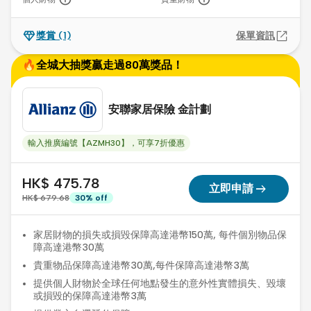
獎賞
(1)
保單資訊
🔥全城大抽獎贏走過80萬獎品！
安聯家居保險 金計劃
輸入推廣編號【AZMH30】，可享7折優惠
HK$ 475.78
arrow_right_alt
立即申請
HK$ 679.68
30
%
off
家居財物的損失或損毀保障高達港幣150萬, 每件個別物品保
障高達港幣30萬
貴重物品保障高達港幣30萬,每件保障高達港幣3萬
提供個人財物於全球任何地點發生的意外性實體損失、毀壞
或損毀的保障高達港幣3萬