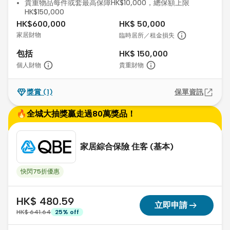
貴重物品每件或套最高保障HK$10,000，總保額上限
HK$150,000
HK$600,000
HK$ 50,000
家居財物
臨時居所／租金損失
包括
HK$ 150,000
個人財物
貴重財物
獎賞
(1)
保單資訊
🔥全城大抽獎贏走過80萬獎品！
家居綜合保險 住客 (基本)
快閃75折優惠
HK$ 480.59
arrow_right_alt
立即申請
HK$ 641.64
25
%
off