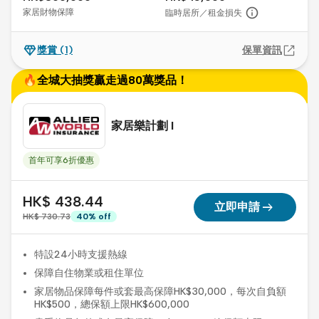
家居財物保障
臨時居所／租金損失
獎賞
(1)
保單資訊
🔥全城大抽獎贏走過80萬獎品！
家居樂計劃 I
首年可享6折優惠
HK$ 438.44
arrow_right_alt
立即申請
HK$ 730.73
40
%
off
特設24小時支援熱線
保障自住物業或租住單位
家居物品保障每件或套最高保障HK$30,000，每次自負額
HK$500，總保額上限HK$600,000