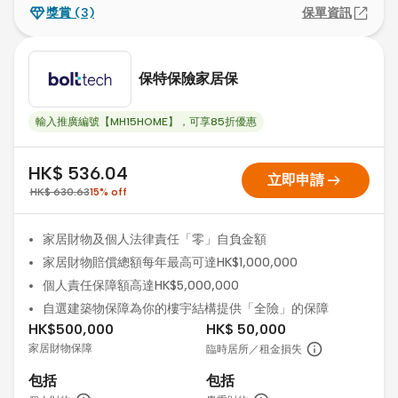
獎賞
(3)
保單資訊
保特保險家居保
輸入推廣編號【MH15HOME】，可享85折優惠
HK$ 536.04
arrow_right_alt
立即申請
HK$ 630.63
15
%
off
家居財物及個人法律責任「零」自負金額
家居財物賠償總額每年最高可達HK$1,000,000
個人責任保障額高達HK$5,000,000
自選建築物保障為你的樓宇結構提供「全險」的保障
HK$500,000
HK$ 50,000
家居財物保障
臨時居所／租金損失
包括
包括