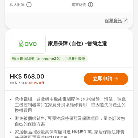
個人財物
貴重財物
保單資訊
家居保障 (自住) -智簡之選
輸入推廣編號【mhhome20】, 可享8折優惠
HK$ 568.00
arrow_right_alt
立即申請
HK$ 710.00
20
%
off
承擔電腦、遊戲機主機或電腦配件 (包括鍵盤，滑鼠，遊戲
主機控制器等) 在家意外損壞維修費用，或因遺失所產生的
換機費用
避免被捆綁銷售, 可彈性調整保額及保障項目，量身訂製您
自己的保險方案
家居物品損毀最高保障額可達 HK$150 萬, 家居保險法律責
任保障可選高達HK$1,000萬