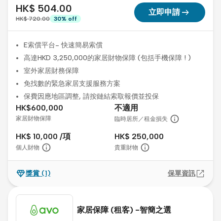
HK$ 504.00
arrow_right_alt
立即申請
HK$ 720.00
30
%
off
E索償平台- 快速簡易索償
高達HKD 3,250,000的家居財物保障 (包括手機保障 ! )
室外家居財務保障
免找數的緊急家居支援服務方案
保費因應地區調整, 請按鏈結索取報價並投保
HK$600,000
不適用
家居財物保障
臨時居所／租金損失
HK$ 10,000 /項
HK$ 250,000
個人財物
貴重財物
獎賞
(1)
保單資訊
家居保障 (租客) -智簡之選