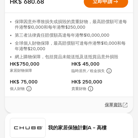
arrow_right_alt
HK$ 680.68
立即申請
保障因意外導致損失或損毀的貴重財物，最高賠償額可達每
件港幣$10,000和每年港幣$250,000
第三者法律責任賠償額高達每年港幣$10,000,000
全球個人財物保障，最高賠償額可達每件港幣$10,000和每
年港幣$20,000
網上購物保障，包括貨品未能送抵及送抵貨品意外損毀
HK$750,000
HK$ 45,000
家居財物保障
臨時居所／租金損失
HK$ 75,000
HK$ 250,000
個人財物
貴重財物
保單資訊
我的家居保險計劃A - 高樓