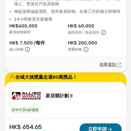
保人、受保住戶及其寵物
伸延保障涵蓋酒類、室外家居財物、在家工作的僱主財物等
24小時家居支援服務
HK$600,000
HK$ 60,000
家居財物保障
臨時居所／租金損失
HK$ 7,500 /每件
HK$ 200,000
個人財物
貴重財物
保單資訊
🔥全城大抽獎贏走過80萬獎品！
家居樂計劃 II
首年可享6折優惠
HK$ 654.65
arrow_right_alt
立即申請