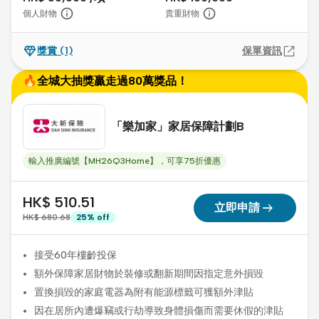
個人財物
貴重財物
獎賞
(1)
保單資訊
🔥全城大抽獎贏走過80萬獎品！
「樂加家」家居保障計劃B
輸入推廣編號【MH26Q3Home】，可享75折優惠
HK$ 510.51
arrow_right_alt
立即申請
HK$ 680.68
25
%
off
接受60年樓齡投保
額外保障家居財物於裝修或翻新期間因指定意外損毀
置換損毀的家庭電器為附有能源標籤可獲額外津貼
因在居所內遭爆竊或行劫導致身體損傷而需要休假的津貼