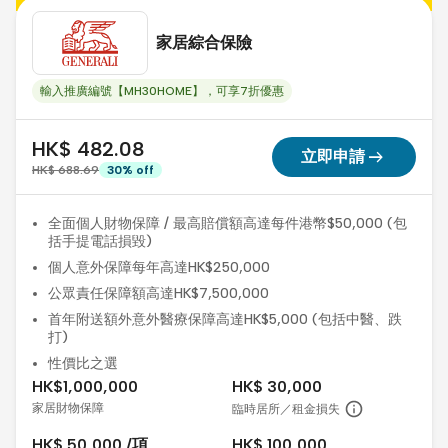
家居綜合保險
輸入推廣編號【MH30HOME】，可享7折優惠
HK$ 482.08
arrow_right_alt
立即申請
HK$ 688.69
30
%
off
全面個人財物保障 / 最高賠償額高達每件港幣$50,000 (包
括手提電話損毀)
個人意外保障每年高達HK$250,000
公眾責任保障額高達HK$7,500,000
首年附送額外意外醫療保障高達HK$5,000 (包括中醫、跌
打)
性價比之選
HK$1,000,000
HK$ 30,000
家居財物保障
臨時居所／租金損失
HK$ 50,000 /項
HK$ 100,000