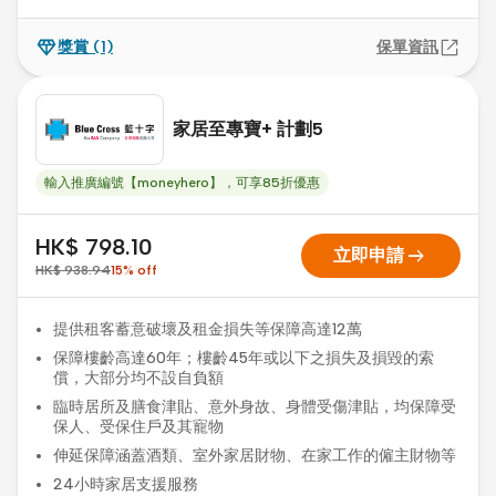
獎賞
(1)
保單資訊
家居至專寶+ 計劃5
輸入推廣編號【moneyhero】，可享85折優惠
HK$ 798.10
arrow_right_alt
立即申請
HK$ 938.94
15
%
off
提供租客蓄意破壞及租金損失等保障高達12萬
保障樓齡高達60年；樓齡45年或以下之損失及損毀的索
償，大部分均不設自負額
臨時居所及膳食津貼、意外身故、身體受傷津貼，均保障受
保人、受保住戶及其寵物
伸延保障涵蓋酒類、室外家居財物、在家工作的僱主財物等
24小時家居支援服務