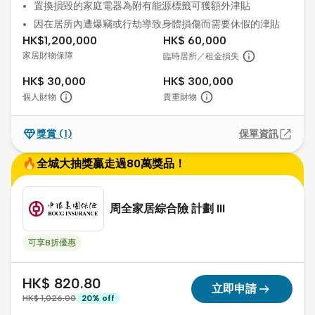
置換損毀的家庭電器為附有能源標籤可獲額外津貼
因在居所內遭爆竊或行劫導致身體損傷而需要休假的津貼
HK$1,200,000
HK$ 60,000
家居財物保障
臨時居所／租金損失
HK$ 30,000
HK$ 300,000
個人財物
貴重財物
獎賞
(1)
保單資訊
🔥全城大抽獎贏走過80萬獎品！
周全家居綜合險 計劃 III
可享8折優惠
HK$ 820.80
arrow_right_alt
立即申請
HK$ 1,026.00
20
%
off