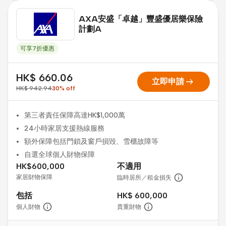
AXA安盛「卓越」豐盛優居樂保險
計劃A
可享7折優惠
HK$ 660.06
arrow_right_alt
立即申請
HK$ 942.94
30
%
off
第三者責任保障高達HK$1,000萬
24小時家居支援熱線服務
額外保障包括門鎖及窗戶損毀、雪櫃故障等
自選全球個人財物保障
HK$600,000
不適用
家居財物保障
臨時居所／租金損失
包括
HK$ 600,000
個人財物
貴重財物