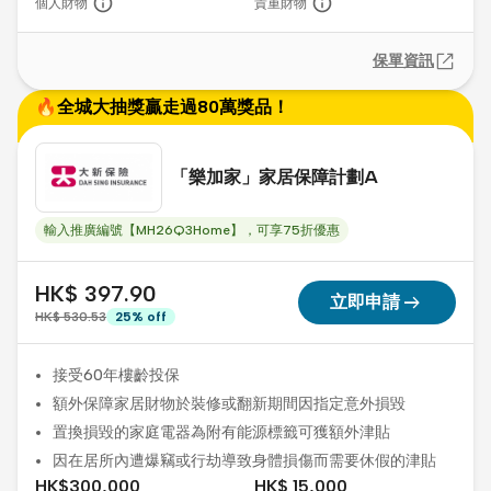
個人財物
貴重財物
保單資訊
🔥全城大抽獎贏走過80萬獎品！
「樂加家」家居保障計劃A
輸入推廣編號【MH26Q3Home】，可享75折優惠
HK$ 397.90
arrow_right_alt
立即申請
HK$ 530.53
25
%
off
接受60年樓齡投保
額外保障家居財物於裝修或翻新期間因指定意外損毀
置換損毀的家庭電器為附有能源標籤可獲額外津貼
因在居所內遭爆竊或行劫導致身體損傷而需要休假的津貼
HK$300,000
HK$ 15,000