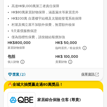
高達HK$1,000萬第三者責任保障
HK$80萬家居財物保障，涵蓋漏水等家居意外
HK$200萬 自選樓宇結構及太陽能發電系統保障
村屋及獨立屋不加額外保費，無需額外核保
5天索償服務保證
僅為指標性保費，請按鏈結報價加強
HK$800,000
HK$ 50,000
家居財物保障
臨時居所／租金損失
包括
HK$ 100,000
個人財物
貴重財物
獎賞
(2)
保單資訊
🔥全城大抽獎贏走過80萬獎品！
家居綜合保險 住客 (尊貴)