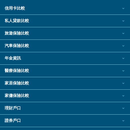
信用卡比較
所有信用卡
私人貸款比較
熱門信用卡
個人化貸款產品推介 🔥全新
旅遊保險比較
飛行里數信用卡
私人貸款
現金回贈信用卡
旅遊保險
汽車保險比較
熱門貸款
八達通自動增值信用卡
新冠肺炎旅遊保險
私人分期貸款
汽車保險
年金資訊
機場貴賓室信用卡
日本旅遊保險及資訊
稅務貸款
電動車保險2026
網上購物信用卡
泰國旅遊保險及資訊
年金資訊
醫療保險比較
財務公司貸款
餐飲回贈信用卡
旅遊保險公司
結餘轉戶
自願醫保計劃
低門檻/學生信用卡
家居保險比較
旅遊保險指南
汽車貸款
信用卡迎新禮品
旅遊保險資料資源
家居保險
循環貸款/私人透支
家傭保險比較
銀聯信用卡
業主貸款
家傭保險
電子錢包信用卡
理財戶口
中小企貸款
尊尚信用卡
銀行戶口
銀行貸款
證券戶口
公司卡
定期存款
小額貸款