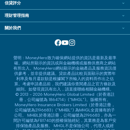
熱門投資戶口
Visa信用卡
信貸評分
電子錢包
易批貸款
港股證券戶口
萬事達卡
信貸評分指南
特快貸款
理財管理指南
新股認購服務
信用卡合作銀行或機構
免露面貸款
美股證券戶口
BLOG
信用卡最新優惠
關於我們
私人貸款指引
智能投資平台
常用相關詞彙
服務承諾
私人貸款常見問題
基金投資戶口
MoneyHero電子報
網上支援
私人貸款相關常用詞彙
所有合作銀行或機構
精選產品
私人貸款銀行或機構
聲明﹕MoneyHero致力確保網站提供的資訊是最新及最準
換領現金券流程
確。網站所顯示的資訊或與金融機構或服務供應商之網站
有所出入。MoneyHero網站顯示的金融產品及服務資訊僅
常見問題
供參考，並非提供建議。貸款產品比較頁面顯示的實際年
條款及細則
利率及每月還款額是根據閣下所輸入的資料而作出之估
算。考慮申請產品前，我們建議你查閱產品之官方條款及
編輯守則
細則。如發現資訊有出入，請直接聯絡相關金融機構。
© 2013 - 2026 MoneyHero Global Limited（於香港註
廣告合作
冊，公司編號為 1864714）(“MHGL”)。版權所有。
廣告政策
MoneyHero Insurance Brokers Limited（於香港註冊，
公司編號為2196683）(”MHIBL”) 為MHGL全資擁有的子
私隱政策
公司。 MHIBL於香港註冊，公司編號為2196683，亦為一
加入我們
間許可編號為FB1740的授權保險經紀，其業務是為客戶安
排保險產品及服務。 MHGL不是保險公司，代理人或經
媒體報導