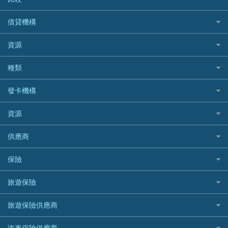
私人貸款比較
借貸機構
稅季/稅務貸款
BEA 東亞銀行
資源
網上貸款
BOC 中國銀行
結餘轉戶(清卡數貸款)
如何申請個人貸款
種類
Cashing Pro 優尚信貸
銀行貸款
如何管理個人貸款
CCB(Asia) 中國建設銀行 (亞洲)
網購優惠
發卡機構
財務公司貸款
個人貸款有用資訊
Citibank 花旗銀行
精選外幣網購信用卡
免入息貸款
清卡數貸款教學
Citibank花旗銀行
資源
CNCBI 信銀國際
尊尚信用卡
免TU貸款
循環貸款教學
AE美國運通
CreFIT 維信
公司信用卡
Black Friday優惠
供應商
急借錢
個人化貸款產品推介 🔥全新
DBS星展銀行
DBS 星展銀行
電子錢包信用卡
淘寶付款方式
業主貸款
債務重組一覽
HSBC滙豐銀行
八達通自動增值信用卡
保險
DSB 大新銀行
日本遊信用卡攻略
一田購物優惠日
汽車貸款
供樓利息扣稅
Mox
Fubon 富邦銀行
韓國遊信用卡攻略
SOGO感謝祭
旅遊保險
緊急貸款比較
旅遊保險
最佳貸款app
信銀國際
HK Finance 香港信貸
台灣遊信用卡攻略
HKTVmall優惠碼
汽車保險
最佳小額貸款比較
大新銀行
日本旅遊保險及資訊
HSBC 滙豐銀行貸款
旅遊保險供應商
機場貴賓室信用卡
交稅優惠
家居保險
易批必批貸款
恒生銀行
泰國旅遊保險及資訊
K Cash 貸款
Visa信用卡
酒店優惠碼
家傭保險
AXA 安盛
24小時貸款
汽車保險供應商