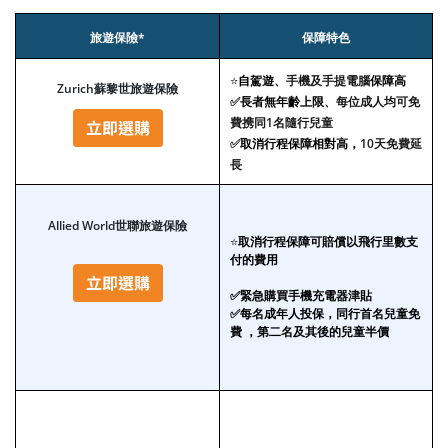
旅遊保險*
保障特色
⭐
自駕遊
、手機及手提電腦
保障高
Zurich蘇黎世旅遊保險
✅
長者無年齡上限
、每位成人均可免
費携同1名隨行兒童
✅
取消行程保障相對高，
10天免費延
長
Allied World世聯旅遊保險
⭐
取消行程保障可賠償以飛行里數支
付的費用
✅緊急購買手機充電器津貼
✅每名成年人投保，同行首名兒童免
費 ，第二名及其後的兒童半價