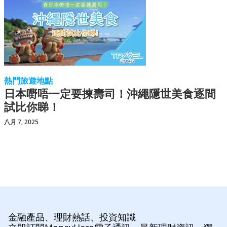
熱門旅遊地點
日本嘢唔一定要揀壽司！沖繩隱世美食逐間
試比你睇！
八月 7, 2025
金融產品、理財熱話、投資知識