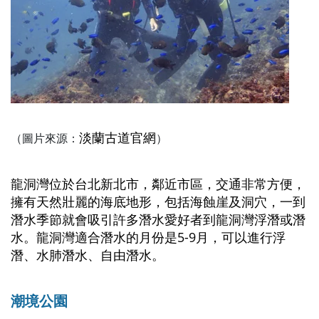
淡蘭古道官網
（圖片來源：
）
龍洞灣位於台北新北市，鄰近市區，交通非常方便，
擁有天然壯麗的海底地形，包括海蝕崖及洞穴，一到
潛水季節就會吸引許多潛水愛好者到龍洞灣浮潛或潛
水。龍洞灣適合潛水的月份是5-9月，可以進行浮
潛、水肺潛水、自由潛水。
潮境公園