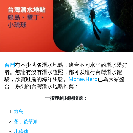
台灣
有不少著名潛水地點，適合不同水平的潛水愛好
者。無論有沒有潛水證照，都可以進行台灣潛水體
驗，欣賞壯麗的海洋生態。
MoneyHero
已為大家整
合一系列的台灣潛水地點推薦：
一按即到相關段落：
綠島
墾丁後壁湖
小琉球