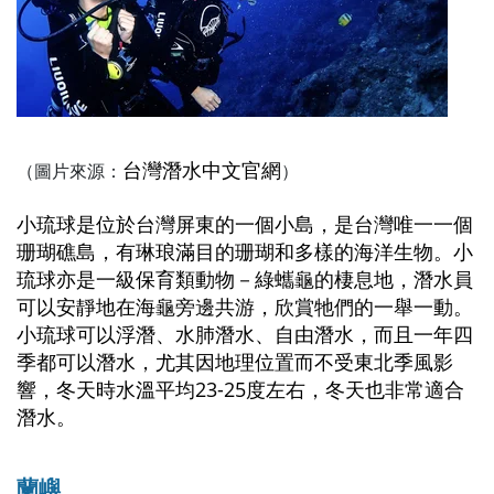
台灣潛水中文官網
（圖片來源：
）
小琉球是位於台灣屏東的一個小島，是台灣唯一一個
珊瑚礁島，有琳琅滿目的珊瑚和多樣的海洋生物。小
琉球亦是一級保育類動物－綠蠵龜的棲息地，潛水員
可以安靜地在海龜旁邊共游，欣賞牠們的一舉一動。
小琉球可以浮潛、水肺潛水、自由潛水，而且一年四
季都可以潛水，尤其因地理位置而不受東北季風影
響，冬天時水溫平均23-25度左右，冬天也非常適合
潛水。
蘭嶼