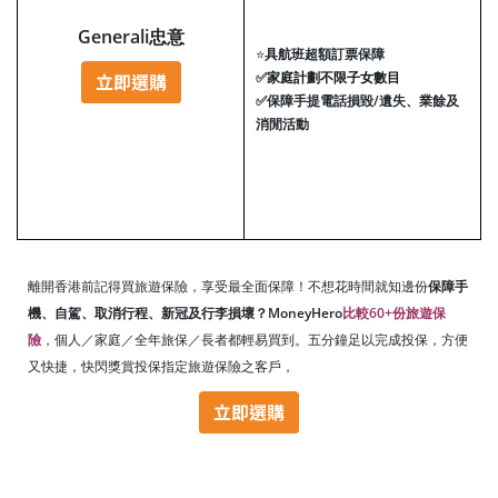
Generali忠意
⭐
具航班超額訂票保障
✅
家庭計劃不限子女數目
✅
保障手提電話損毀/遺失、業餘及
消閒活動
離開香港前記得買旅遊保險，享受最全面保障！不想花時間就知邊份
保障手
機、自駕、取消行程、新冠及行李損壞？MoneyHero
比較60+份旅遊保
險
，個人／家庭／全年旅保／長者都輕易買到。五分鐘足以完成投保，方便
又快捷，快閃獎賞投保指定旅遊保險之客戶，