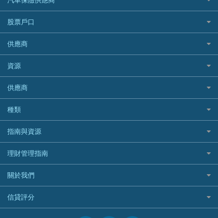
Standard Chartered渣打銀行
台灣旅遊保險及資訊
Mox 銀行
萬事達卡
機票優惠碼
寵物保險
AIG 美亞
最佳循環貸款
安信EarnMORE
韓國旅遊保險及資訊
大新汽車保險
National Resources 中潤物業按揭
銀聯信用卡
股票戶口
定期人壽保險
Allianz 安聯
AEON
歐洲旅遊保險及資訊
中銀汽車保險
OCBC 華僑銀行
高獎賞信用卡推薦
危疾保險
Allied World 世聯
富途證券
東亞銀行
供應商
越南旅遊保險及資訊
Allianz安聯汽車保險
PrimeCredit 安信信貸
酒店信用卡
年金資訊
Avo
IB盈透證券
SIM
澳洲旅遊保險及資訊
bolttech保障汽車保險
Promise 邦民日本財務
富途牛牛好唔好？
資源
樓宇火險
中國銀行
老虎證券
Airwallex信用卡
長者嘆世界
Zurich蘇黎世汽車保險
Rabbit Credit月兔信貸
Webull微牛證券好唔好？
Bolttech 保特
uSMART 盈立證券
股票戶口開戶
供應商
家庭親子遊
QBE昆士蘭汽車保險
Standard Chartered 渣打銀行
Longbridge長橋證券好唔好？
Blue Cross 藍十字
華盛証券
證券行邊間好？
全年周圍飛
平安汽車保險
UA 亞洲聯合財務
老虎證券好唔好？
銀行戶口比較
種類
中國平安
長橋證券
港股5隻高息ETF精選
手機邊份好
WeLab Bank
華盛証券好唔好？
尊尚銀行戶口
大新銀行
WeBull微牛證券
什麼是ETF？
定期存款
自駕遊比較
指南與資源
WeLend 貸款
漲樂全球通好唔好？
Citi Plus
Generali 忠意
漲樂全球通｜華泰國際
香港30大高息股排行
港元定存
相機有得保
X Wallet 貸款
IB盈透證券好唔好？
中信銀行inMotion
理財資訊
HSBC滙豐銀行
理財管理指南
OSL
黃金ETF懶人包
人民幣定存
專為孕婦設計的最佳旅遊保險
ZA Bank
盈立證券 uSMART 好唔好？
Airwallex銀行
識慳識賺
MSIG 三井住友
StashAway
最值得注意的比特幣ETF
美元定存
常用相關詞彙
最佳滑雪旅遊保險
關於我們
Stashaway好唔好？
債務管理
Prudential 保誠
Syfe
選股策略：五步調查攻略
英鎊定存
MoneyHero電子報
最適合BB的旅遊保險
Hashkey好唔好？
投資理財
服務承諾
QBE 昆士蘭
信貸評分
澳元定存
所有合作銀行或機構
Syfe好唔好？
置業安居
網上支援
Starr
信貸評分指南