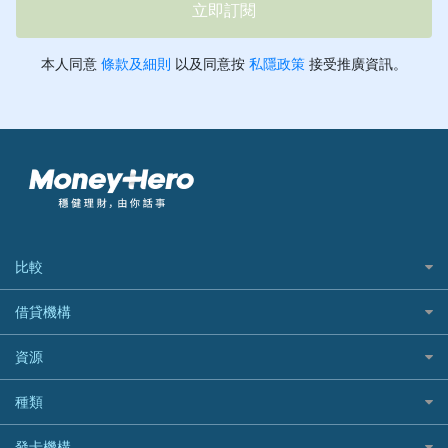
比較
私人貸款比較
借貸機構
稅季/稅務貸款
BEA 東亞銀行
資源
網上貸款
BOC 中國銀行
結餘轉戶(清卡數貸款)
如何申請個人貸款
種類
Cashing Pro 優尚信貸
銀行貸款
如何管理個人貸款
CCB(Asia) 中國建設銀行 (亞洲)
網購優惠
發卡機構