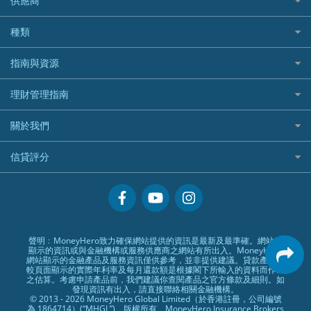
供應商
家庭親子遊
QBE昆士蘭汽車保險
Standard Chartered 渣打銀行
Longbridge長橋證券好唔好？
Blue Cross 藍十字
華盛証券
證券行邊間好？
全年周圍飛
平安汽車保險
UA 亞洲聯合財務
老虎證券好唔好？
銀行戶口比較
種類
中國平安
長橋證券
港股5隻高息ETF精選
手機邊份好
WeLab Bank
華盛証券好唔好？
尊尚銀行戶口
大新銀行
WeBull微牛證券
什麼是ETF？
定期存款
自駕遊比較
指南與資源
WeLend 貸款
漲樂全球通好唔好？
Citi Plus
Generali 忠意
漲樂全球通｜華泰國際
香港30大高息股排行
港元定存
相機有得保
X Wallet 貸款
IB盈透證券好唔好？
中信銀行inMotion
理財資訊
HSBC滙豐銀行
理財管理指南
OSL
黃金ETF懶人包
人民幣定存
專為孕婦設計的最佳旅遊保險
ZA Bank
盈立證券 uSMART 好唔好？
Airwallex銀行
識慳識賺
MSIG 三井住友
StashAway
最值得注意的比特幣ETF
美元定存
常用相關詞彙
最佳滑雪旅遊保險
關於我們
Stashaway好唔好？
債務管理
Prudential 保誠
Syfe
選股策略：五步調查攻略
英鎊定存
MoneyHero電子報
最適合BB的旅遊保險
Hashkey好唔好？
投資理財
服務承諾
QBE 昆士蘭
信貸評分
澳元定存
所有合作銀行或機構
Syfe好唔好？
置業安居
網上支援
Starr
信貸評分指南
人生保障
精選產品
Zurich 蘇黎世
精明旅遊
換領現金券流程
創業求職
常見問題
聲明﹕MoneyHero致力確保網站提供的資訊是最新及最準確。網站所
顯示的資訊或與金融機構或服務供應商之網站有所出入。MoneyHero
專欄文章
條款及細則
網站顯示的金融產品及服務資訊僅供參考，並非提供建議。貸款產品比
較頁面顯示的實際年利率及每月還款額是根據閣下所輸入的資料而作出
編輯守則
之估算。考慮申請產品前，我們建議你查閱產品之官方條款及細則。如
發現資訊有出入，請直接聯絡相關金融機構。
廣告合作
© 2013 - 2026 MoneyHero Global Limited（於香港註冊，公司編號
為 1864714）(“MHGL”)。版權所有。MoneyHero Insurance Brokers