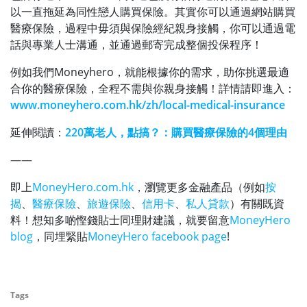
以一直拖延為同性戀人購買保險。其實你可以通過網站購買
醫療保險，過程中毋須與保險經紀親身接觸，你可以通過電
話與專業人士溝通，並通過郵寄完成整個投保程序！
例如我們Moneyhero，就能根據你的需求，助你挑選最適
合你的醫療保險，全程不需與你親身接觸！詳情請即進入：
www.moneyhero.com.hk/zh/local-medical-insurance
延伸閱讀：
220萬老人，點搞？：購買醫療保險的4個理由
——
即上
MoneyHero.com.hk
，瀏覽更多金融產品（例如
按
揭
、
醫療保險
、
旅遊保險
、
信用卡
、
私人貸款
）有關既資
料！想知多啲慳錢貼士同理財建議，就要留意
MoneyHero
blog
，同埋緊貼
MoneyHero facebook page
!
Tags