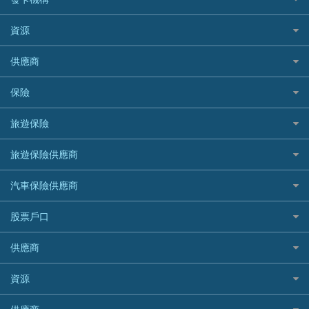
財務公司貸款
個人貸款有用資訊
Citibank 花旗銀行
精選外幣網購信用卡
免入息貸款
清卡數貸款教學
Citibank花旗銀行
資源
CNCBI 信銀國際
尊尚信用卡
免TU貸款
循環貸款教學
AE美國運通
CreFIT 維信
公司信用卡
Black Friday優惠
供應商
急借錢
個人化貸款產品推介 🔥全新
DBS星展銀行
DBS 星展銀行
電子錢包信用卡
淘寶付款方式
業主貸款
債務重組一覽
HSBC滙豐銀行
八達通自動增值信用卡
保險
DSB 大新銀行
日本遊信用卡攻略
一田購物優惠日
汽車貸款
供樓利息扣稅
Mox
Fubon 富邦銀行
韓國遊信用卡攻略
SOGO感謝祭
旅遊保險
緊急貸款比較
旅遊保險
最佳貸款app
信銀國際
HK Finance 香港信貸
台灣遊信用卡攻略
HKTVmall優惠碼
汽車保險
最佳小額貸款比較
大新銀行
日本旅遊保險及資訊
HSBC 滙豐銀行貸款
旅遊保險供應商
機場貴賓室信用卡
交稅優惠
家居保險
易批必批貸款
恒生銀行
泰國旅遊保險及資訊
K Cash 貸款
Visa信用卡
酒店優惠碼
家傭保險
AXA 安盛
24小時貸款
汽車保險供應商
Standard Chartered渣打銀行
台灣旅遊保險及資訊
Mox 銀行
萬事達卡
機票優惠碼
寵物保險
AIG 美亞
最佳循環貸款
安信EarnMORE
韓國旅遊保險及資訊
大新汽車保險
National Resources 中潤物業按揭
銀聯信用卡
股票戶口
定期人壽保險
Allianz 安聯
AEON
歐洲旅遊保險及資訊
中銀汽車保險
OCBC 華僑銀行
高獎賞信用卡推薦
危疾保險
Allied World 世聯
富途證券
東亞銀行
供應商
越南旅遊保險及資訊
Allianz安聯汽車保險
PrimeCredit 安信信貸
酒店信用卡
年金資訊
Avo
IB盈透證券
SIM
澳洲旅遊保險及資訊
bolttech保障汽車保險
Promise 邦民日本財務
富途牛牛好唔好？
資源
樓宇火險
中國銀行
老虎證券
Airwallex信用卡
長者嘆世界
Zurich蘇黎世汽車保險
Rabbit Credit月兔信貸
Webull微牛證券好唔好？
Bolttech 保特
uSMART 盈立證券
股票戶口開戶