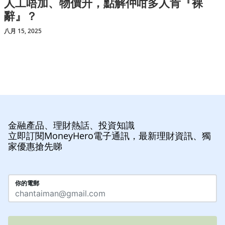
人工唔加、物價升，點解仲咁多人肯『裸
辭』？
八月 15, 2025
金融產品、理財熱話、投資知識
立即訂閱MoneyHero電子通訊，最新理財資訊、獨
家優惠搶先睇