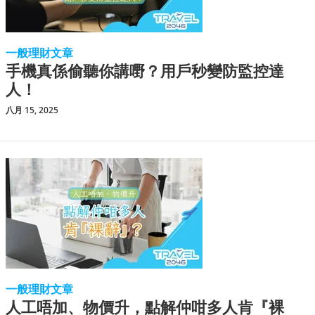
一般理財文章
手機真係偷聽你講嘢？用戶秒變防監控達
人！
八月 15, 2025
一般理財文章
人工唔加、物價升，點解仲咁多人肯『裸