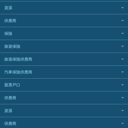
Citibank 花旗銀行
精選外幣網購信用卡
免入息貸款
清卡數貸款教學
Citibank花旗銀行
資源
CNCBI 信銀國際
尊尚信用卡
免TU貸款
循環貸款教學
AE美國運通
CreFIT 維信
公司信用卡
Black Friday優惠
供應商
急借錢
個人化貸款產品推介 🔥全新
DBS星展銀行
DBS 星展銀行
電子錢包信用卡
淘寶付款方式
業主貸款
債務重組一覽
HSBC滙豐銀行
八達通自動增值信用卡
保險
DSB 大新銀行
日本遊信用卡攻略
一田購物優惠日
汽車貸款
供樓利息扣稅
Mox
Fubon 富邦銀行
韓國遊信用卡攻略
SOGO感謝祭
旅遊保險
緊急貸款比較
旅遊保險
最佳貸款app
信銀國際
HK Finance 香港信貸
台灣遊信用卡攻略
HKTVmall優惠碼
汽車保險
最佳小額貸款比較
大新銀行
日本旅遊保險及資訊
HSBC 滙豐銀行貸款
旅遊保險供應商
機場貴賓室信用卡
交稅優惠
家居保險
易批必批貸款
恒生銀行
泰國旅遊保險及資訊
K Cash 貸款
Visa信用卡
酒店優惠碼
家傭保險
AXA 安盛
24小時貸款
汽車保險供應商
Standard Chartered渣打銀行
台灣旅遊保險及資訊
Mox 銀行
萬事達卡
機票優惠碼
寵物保險
AIG 美亞
最佳循環貸款
安信EarnMORE
韓國旅遊保險及資訊
大新汽車保險
National Resources 中潤物業按揭
銀聯信用卡
股票戶口
定期人壽保險
Allianz 安聯
AEON
歐洲旅遊保險及資訊
中銀汽車保險
OCBC 華僑銀行
高獎賞信用卡推薦
危疾保險
Allied World 世聯
富途證券
東亞銀行
供應商
越南旅遊保險及資訊
Allianz安聯汽車保險
PrimeCredit 安信信貸
酒店信用卡
年金資訊
Avo
IB盈透證券
SIM
澳洲旅遊保險及資訊
bolttech保障汽車保險
Promise 邦民日本財務
富途牛牛好唔好？
資源
樓宇火險
中國銀行
老虎證券
Airwallex信用卡
長者嘆世界
Zurich蘇黎世汽車保險
Rabbit Credit月兔信貸
Webull微牛證券好唔好？
Bolttech 保特
uSMART 盈立證券
股票戶口開戶
供應商
家庭親子遊
QBE昆士蘭汽車保險
Standard Chartered 渣打銀行
Longbridge長橋證券好唔好？