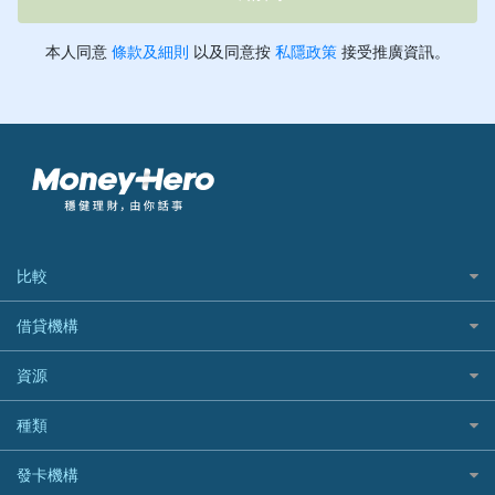
比較
私人貸款比較
借貸機構
稅季/稅務貸款
BEA 東亞銀行
資源
網上貸款
BOC 中國銀行
結餘轉戶(清卡數貸款)
如何申請個人貸款
種類
Cashing Pro 優尚信貸
銀行貸款
如何管理個人貸款
CCB(Asia) 中國建設銀行 (亞洲)
網購優惠
發卡機構
財務公司貸款
個人貸款有用資訊