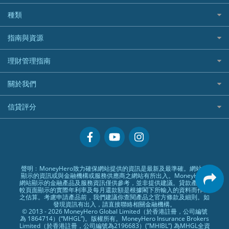
Blue Cross 藍十字
華盛証券
證券行邊間好？
全年周圍飛
平安汽車保險
UA 亞洲聯合財務
老虎證券好唔好？
銀行戶口比較
種類
中國平安
長橋證券
港股5隻高息ETF精選
手機邊份好
WeLab Bank
華盛証券好唔好？
尊尚銀行戶口
大新銀行
WeBull微牛證券
什麼是ETF？
定期存款
自駕遊比較
指南與資源
WeLend 貸款
漲樂全球通好唔好？
Citi Plus
Generali 忠意
漲樂全球通｜華泰國際
香港30大高息股排行
港元定存
相機有得保
X Wallet 貸款
IB盈透證券好唔好？
中信銀行inMotion
理財資訊
HSBC滙豐銀行
理財管理指南
OSL
黃金ETF懶人包
人民幣定存
專為孕婦設計的最佳旅遊保險
ZA Bank
盈立證券 uSMART 好唔好？
Airwallex銀行
識慳識賺
MSIG 三井住友
StashAway
最值得注意的比特幣ETF
美元定存
常用相關詞彙
最佳滑雪旅遊保險
關於我們
Stashaway好唔好？
債務管理
Prudential 保誠
Syfe
選股策略：五步調查攻略
英鎊定存
MoneyHero電子報
最適合BB的旅遊保險
Hashkey好唔好？
投資理財
服務承諾
QBE 昆士蘭
信貸評分
澳元定存
所有合作銀行或機構
Syfe好唔好？
置業安居
網上支援
Starr
信貸評分指南
人生保障
精選產品
Zurich 蘇黎世
精明旅遊
換領現金券流程
創業求職
常見問題
聲明﹕MoneyHero致力確保網站提供的資訊是最新及最準確。網站所
顯示的資訊或與金融機構或服務供應商之網站有所出入。MoneyHero
專欄文章
條款及細則
網站顯示的金融產品及服務資訊僅供參考，並非提供建議。貸款產品比
較頁面顯示的實際年利率及每月還款額是根據閣下所輸入的資料而作出
編輯守則
之估算。考慮申請產品前，我們建議你查閱產品之官方條款及細則。如
發現資訊有出入，請直接聯絡相關金融機構。
廣告合作
© 2013 - 2026 MoneyHero Global Limited（於香港註冊，公司編號
為 1864714）(“MHGL”)。版權所有。MoneyHero Insurance Brokers
廣告政策
Limited（於香港註冊，公司編號為2196683）(”MHIBL”) 為MHGL全資