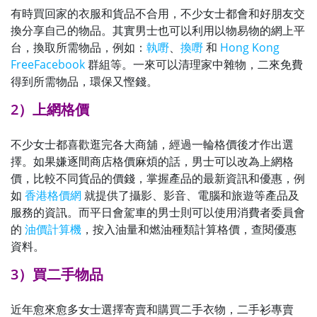
有時買回家的衣服和貨品不合用，不少女士都會和好朋友交
換分享自己的物品。其實男士也可以利用以物易物的網上平
台，換取所需物品，例如：
執嘢
、
換嘢
和
Hong Kong
FreeFacebook
群組等。一來可以清理家中雜物，二來免費
得到所需物品，環保又慳錢。
2）上網格價
不少女士都喜歡逛完各大商舖，經過一輪格價後才作出選
擇。如果嫌逐間商店格價麻煩的話，男士可以改為上網格
價，比較不同貨品的價錢，掌握產品的最新資訊和優惠，例
如
香港格價網
就提供了攝影、影音、電腦和旅遊等產品及
服務的資訊。而平日會駕車的男士則可以使用消費者委員會
的
油價計算機
，按入油量和燃油種類計算格價，查閱優惠
資料。
3）買二手物品
近年愈來愈多女士選擇寄賣和購買二手衣物，二手衫專賣