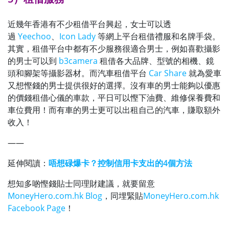
近幾年香港有不少租借平台興起，女士可以透
過
Yeechoo
、
Icon Lady
等網上平台租借禮服和名牌手袋。
其實，租借平台中都有不少服務很適合男士，例如喜歡攝影
的男士可以到
b3camera
租借各大品牌、型號的相機、鏡
頭和腳架等攝影器材。而汽車租借平台
Car Share
就為愛車
又想慳錢的男士提供很好的選擇。沒有車的男士能夠以優惠
的價錢租借心儀的車款，平日可以慳下油費、維修保養費和
車位費用！而有車的男士更可以出租自己的汽車，賺取額外
收入！
——
延伸閱讀：
唔想碌爆卡？控制信用卡支出的4個方法
想知多啲慳錢貼士同理財建議，就要留意
MoneyHero.com.hk Blog
，同埋緊貼
MoneyHero.com.hk
Facebook Page
！