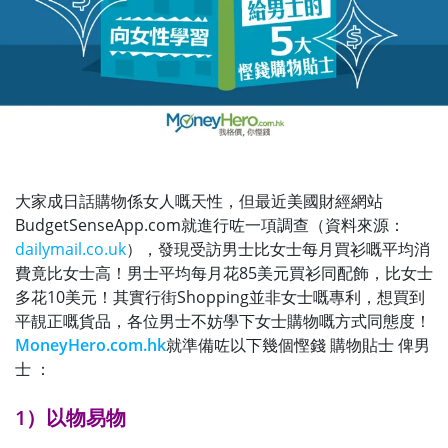
大家成日話購物係女人嘅天性，但最近美國財經網站
BudgetSenseApp.com就進行咗一項調查（
資料來源：
dailymail.co.uk
）
，發現受訪男士比女士每月買衫嘅平均消
費竟比女士高！男士平均每月花85美元買衫同配飾，比女士
多花10美元！其實行街Shopping並非女士嘅專利，想買到
平靚正嘅貨品，各位男士不妨學下女士購物嘅方式同態度！
MoneyHero.com.hk
就準備咗以下幾個慳錢 購物貼士 俾男
士 ：
1）以物易物