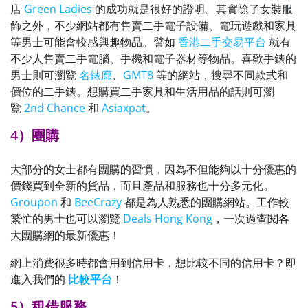
店
Green Ladies
的成功就是很好的證明。其實除了女裝服
飾之外，不少網站都有售賣二手電子設備、電玩遊戲和家具
等男士可能會較感興趣物品。譬如
香港二手交易平台
就有
不少人售賣二手電腦、手機和電子器材等物品。喜歡手錶的
男士則可瀏覽
名錶廊
、
GMT8
等的網站，搜尋不同款式和
價位的二手錶。想購買二手家具和生活用品的話則可瀏
覽
2nd Chance
和
Asiaxpat
。
4）團購
大部分的女士都有團購的習慣，因為不但能夠以十分優惠的
價錢買到全新的貨品，而且產品和服務也十分多元化。
Groupon
和
BeeCrazy
都是為人熟悉的團購網站。工作較
繁忙的男士也可以瀏覽
Deals Hong Kong
，一次過查閱各
大團購網的最新優惠！
網上消費很多時都會用到信用卡，想比較不同的信用卡？即
進入我們的
比較平台
！
5）租借服務