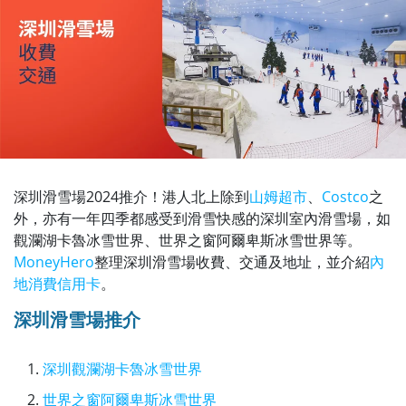
深圳滑雪場2024推介！港人北上除到
山姆超市
、
Costco
之
外，亦有一年四季都感受到滑雪快感的深圳室內滑雪場，如
觀瀾湖卡魯冰雪世界、世界之窗阿爾卑斯冰雪世界等。
MoneyHero
整理深圳滑雪場收費、交通及地址，並介紹
內
地消費信用卡
。
深圳滑雪場推介
深圳觀瀾湖卡魯冰雪世界
世界之窗阿爾卑斯冰雪世界