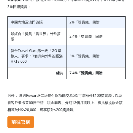
3重回贈獎賞：
中國內地及澳門簽賬
2%「獎賞錢」回贈
最紅自主獎賞「賞世界」外幣簽
2.4%「獎賞錢」回贈
賬
符合Travel Guru第一級「GO 級
旅人」要求：3個月內外幣簽賬滿
3%「獎賞錢」回贈
HK$8,000
總共
7.4%「獎賞錢」回贈
另外， 透過Reward+二維碼付款功能交易5次可享額外$100獎賞錢，以及
新客戶發卡首60日申請「現金套現」分期12個月或以上、獲批核提款金額
相等於HK$20,000，可享額外$200獎賞錢。