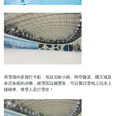
滑雪場內多個打卡點，包括北歐小鎮、時空隧道、國王城及
各式各樣的冰雕，嬉雪區設施豐富，可以嘗試雪地上玩冰上
碰碰車、堆雪人及打雪仗！