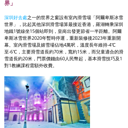
界」
深圳好去處
之一的世界之窗設有室內滑雪場「阿爾卑斯冰雪
世界」，比起其他深圳滑雪場算最接近香港，羅湖轉乘深圳
地鐵1號線坐15個站即到，皇崗出發更
節省一半距離。阿爾
卑斯冰雪世界2020年暫時停運，重新裝修後2023年重新開
幕。室內滑雪場及嬉雪場佔地4萬呎，溫度長年維持-4℃
至-6℃，主要滑雪道長約70米，寬約15米，而兒童適合的滑
雪道長約20米，門票價錢由60人民幣起，
基本滑雪技巧及1
對1教練課程需額外收費。