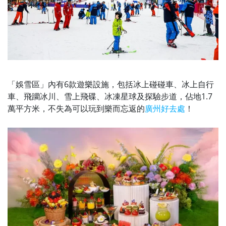
「娛雪區」內有6款遊樂設施，包括冰上碰碰車、冰上自行
車、飛躪冰川、雪上飛碟、冰凍星球及探驗步道，佔地1.7
萬平方米，不失為可以玩到樂而忘返的
廣州好去處
！