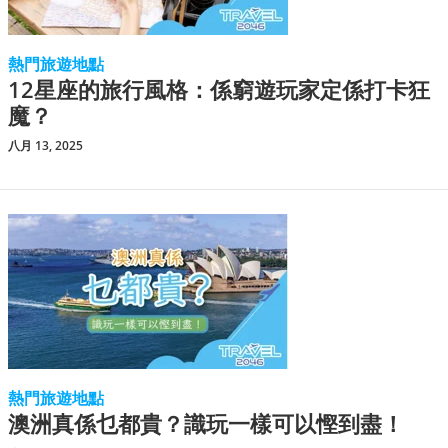
熱門旅遊地點
12星座的旅行風格：係窮遊玩家定係打卡狂
魔？
八月 13, 2025
熱門旅遊地點
澳洲真係乜都貴？識玩一樣可以慳到盡！