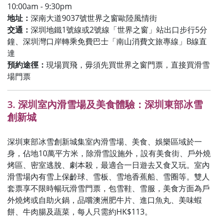
10:00am - 9:30pm
地址：
深南大道9037號世界之窗歐陸風情街
交通：
深圳地鐵1號線或2號線「世界之窗」站出口步行5分
鐘、深圳灣口岸轉乘免費巴士「南山消費文旅專線」B線直
達
預約途徑：
現場買飛，毋須先買世界之窗門票，直接買滑雪
場門票
3. 深圳室內滑雪場及美食體驗：深圳東部冰雪
創新城
深圳東部冰雪創新城集室內滑雪場、美食、娛樂區域於一
身，佔地10萬平方米，除滑雪設施外，設有美食街、戶外燒
烤區、密室逃脫、劇本殺，最適合一日遊去又食又玩。室內
滑雪場內有雪上保齡球、雪板、雪地香蕉船、雪圈等。雙人
套票享不限時暢玩滑雪門票，包雪鞋、雪服，美食方面為戶
外燒烤或自助火鍋，品嚐澳洲肥牛片、進口魚丸、美味蝦
餅、牛肉腸及蔬菜，每人只需約HK$113。