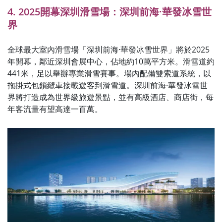
4. 2025開幕深圳滑雪場：深圳前海·華發冰雪世
界
全球最大室內滑雪場「深圳前海·華發冰雪世界」將於2025
年開幕，鄰近深圳會展中心，佔地約10萬平方米。滑雪道約
441米，足以舉辦專業滑雪賽事。場內配備雙索道系統，以
拖掛式包鎖纜車接載遊客到滑雪道。深圳前海·華發冰雪世
界將打造成為世界級旅遊景點，並有高級酒店、商店街，每
年客流量有望高達一百萬。