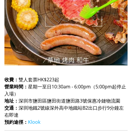
收費：
雙人套票HK$223起
營業時間：
星期一至日10:30am - 6:00pm（5:00pm起停止
入場）
地址：
深圳市鹽田區鹽田街道鹽田路3號保惠冷鏈物流園
交通：
深圳地鐵2號線深外高中地鐵站B2出口步行9分鐘左
右即達
預約途徑：
Klook