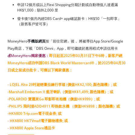
申請12個月或以上Flexi Shopping分期計劃或自動增值八達通滿
HK$1,000：額外2,000 里
發卡後1個月内經DBS Card+ app確認新卡：HK$50「一扣即享」
（新舊客戶皆可享）
MoneyHero
手機版網頁
按「前往官網」後， 將被導往App Store/Google
Play商店，下載「DBS Omni」App，即可繼續於應用程式申請信用卡
💰MoneyHero獨家優惠：
即日起至2025年03月31日下午6時，新客戶經
MoneyHero成功申請DBS Black World Mastercard®，於2025年04月30
日或之前成功批卡，可獲以下獨家優惠：
-
LOJEL Alto 29吋超輕量拉鍊行李箱 (價值HK$2,100; 顏色隨機）;
或
-
Marshall Emberton II 藍牙喇叭（價值HK$1,499; 顏色隨機）;
或
-
POLAROID 寶麗來Go 即影即有相機（價值HK$999）;
或
-
PHILIPS 飛利浦ADD4911 即熱飲水機 （價值HK$898；顏色隨機）
或
-
HK$800 Trip.com電子現金券; 或
- HK$800 HKTVmall電子購物禮券; 或
- HK$800 Apple Store禮品卡