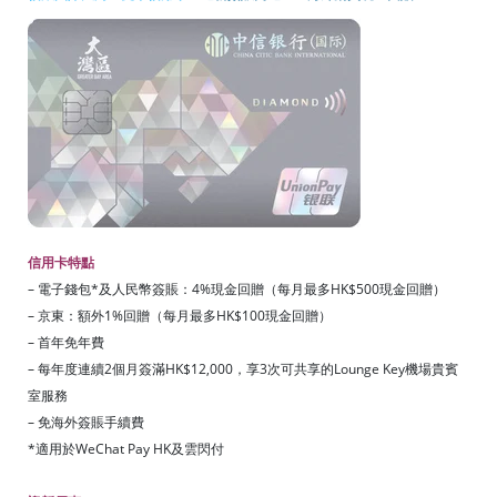
信用卡特點
– 電子錢包*及人民幣簽賬：4%現金回贈（每月最多HK$500現金回贈）
– 京東：額外1%回贈（每月最多HK$100現金回贈）
– 首年免年費
– 每年度連續2個月簽滿HK$12,000，享3次可共享的Lounge Key機場貴賓
室服務
– 免海外簽賬手續費
*適用於WeChat Pay HK及雲閃付