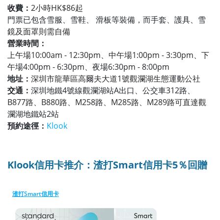
收費：
2小時HK$86起
門票已包含雪服、雪鞋、 滑板等裝備，而手套、護具、雪
鏡及面罩則需自備
營業時間：
上午場10:00am - 12:30pm、中午場1:00pm - 3:30pm、下
午場4:00pm - 6:30pm、夜場6:30pm - 8:00pm
地址：
深圳市龍華區高爾夫大道1號觀瀾湖生態運動公社
交通：
深圳地鐵4號線觀瀾湖站A出口、公交車312路、
B877路、B880路、M258路、M285路、M289路可直達觀
瀾湖地鐵站2站
預約途徑：
Klook
Klook信用卡推介：渣打Smart信用卡5％回贈
渣打Smart信用卡