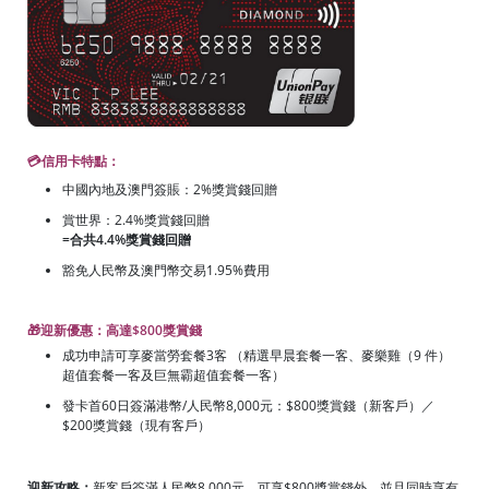
💳信用卡特點：
中國內地及澳門簽賬：2%獎賞錢回贈
賞世界：2.4%獎賞錢回贈
=合共4.4%獎賞錢回贈
豁免人民幣及澳門幣交易1.95%費用
🎁迎新優惠：高達$800獎賞錢
成功申請可享麥當勞套餐3客 （精選早晨套餐一客、麥樂雞（9 件）
超值套餐一客及巨無霸超值套餐一客）
發卡首60日簽滿港幣/人民幣8,000元：$800獎賞錢（新客戶）／
$200獎賞錢（現有客戶）
迎新攻略：
新客戶簽滿人民幣8,000元，可享$800獎賞錢外，並且同時享有