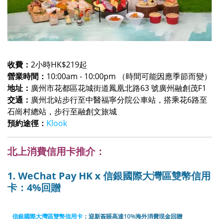
收費：
2小時HK$219起
營業時間：
10:00am - 10:00pm （時間可能因應季節而變）
地址：
廣州市花都區花城街道鳳凰北路63 號廣州融創茂F1
交通：
廣州北站步行至中醫福寧分院公車站，搭乘花6路至
石崗村總站，步行至融創文旅城
預約途徑：
Klook
北上消費信用卡推介：
1. WeChat Pay HK x 信銀國際大灣區雙幣信用
卡：4%回贈
信銀國際大灣區雙幣信用卡
：迎新簽賬高達10%海外消費現金回贈