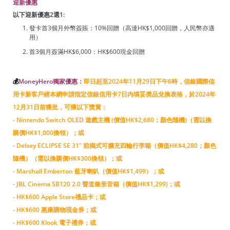
迎新優惠
以下迎新優惠2選1:
發卡首3個月外幣簽賬：10%回贈（高達HK$1,000回贈，人民幣亦適
用）
首3個月簽滿HK$6,000：HK$600現金回贈
💰
MoneyHero獨家優惠：
即日起至2024年11月29日下午6時，信銀國際信
用卡新客戶經本網申請指定信銀信用卡7日内填妥奬品兌換表格，於2024年
12月31日前獲批，可獲以下獎賞：
- Nintendo Switch OLED 遊戲主機 (價值HK$2,680；顏色隨機)（需以換
購價HK$1,000換領）；或
- Delsey ECLIPSE SE 31" 前揭式可擴充四輪行李箱（價值HK$4,280；顏色
隨機）（需以換購價HK$300換領）；或
- Marshall Emberton 藍牙喇叭（價值HK$1,499）；或
-
JBL Cinema SB120 2.0 聲道條形音箱（價值HK$1,299)
；或
- HK$600 Apple Store禮品卡；或
- HK$600 惠康購物現金券；或
- HK$600 Klook 電子禮券；或