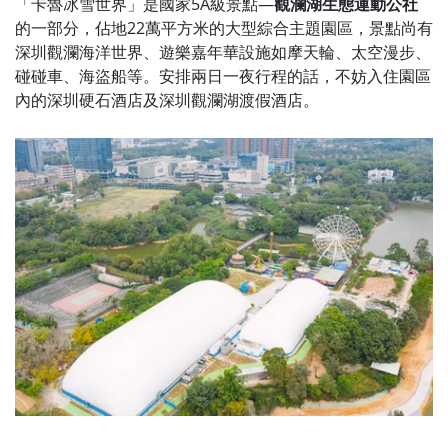
「卡魯冰雪世界」是國家5A級景點—
觀瀾湖生態運動公社
的一部分，佔地22萬平方米的大型綜合主題園區，景點尚有
深圳觀瀾海洋世界、遊樂嘉年華設施如摩天輪、太空漫步、
碰碰車、海盜船等。安排兩日一夜行程的話，不妨入住園區
內的深圳硬石酒店及深圳觀瀾湖渡假酒店。