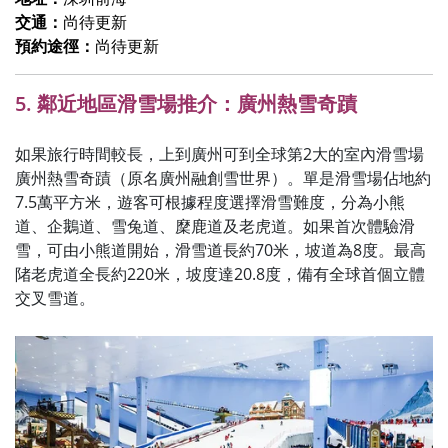
交通：
尚待更新
預約途徑：
尚待更新
5. 鄰近地區滑雪場推介：廣州熱雪奇蹟
如果旅行時間較長，上到廣州可到全球第2大的室內滑雪場
廣州熱雪奇蹟（原名廣州融創雪世界）。單是滑雪場佔地約
7.5萬平方米，遊客可根據程度選擇滑雪難度，分為小熊
道、企鵝道、雪兔道、穈鹿道及老虎道。如果首次體驗滑
雪，可由小熊道開始，滑雪道長約70米，坡道為8度。最高
陼老虎道全長約220米，坡度達20.8度，備有全球首個立體
交叉雪道。