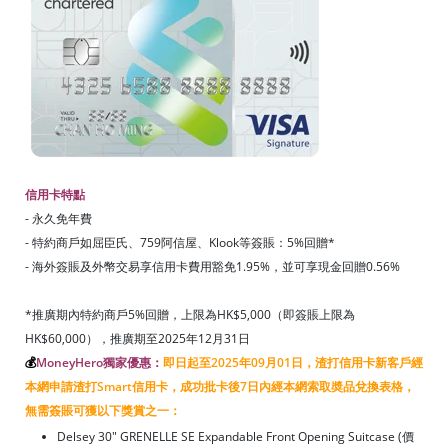
信用卡特點
- 永久免年費
- 特約商戶如屈臣氏、759阿信屋、Klook等簽賬：5%回贈*
- 海外簽賬及外幣交易享信用卡費用豁免1.95%，並可享現金回贈0.56%
*推廣期內特約商戶5%回贈，上限為HK$5,000（即簽賬上限為
HK$60,000），推廣期至2025年12月31日
💰
MoneyHero獨家優惠：
即日起至2025年09月01日，渣打信用卡新客戶經
本網申請渣打Smart信用卡，成功批卡後7日內經本網索取奬品兌換表格，
無需簽賬可獲以下獎賞之一：
Delsey 30" GRENELLE SE Expandable Front Opening Suitcase (價