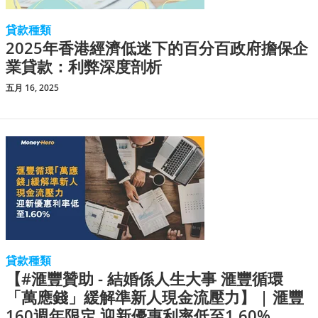
貸款種類
2025年香港經濟低迷下的百分百政府擔保企
業貸款：利弊深度剖析
五月 16, 2025
貸款種類
【#滙豐贊助 - 結婚係人生大事 滙豐循環
「萬應錢」緩解準新人現金流壓力】 | 滙豐
160週年限定 迎新優惠利率低至1.60%