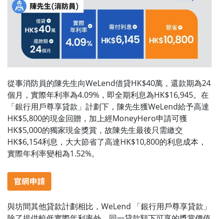
從事消防員的陳先生向WeLend借貸HK$40萬，還款期為24
個月，實際年利率為4.09%，即全期利息為HK$16,945。在
「銀行用戶尊享貸款」計劃下，陳先生獲WeLend給予高達
HK$5,800的現金回贈，加上經MoneyHero申請可獲
HK$5,000的獨家現金獎賞，故陳先生最後只需繳交
HK$6,154利息，大大節省了高達HK$10,800的利息成本，
實際年利率變相為1.52%。
與坊間其他貸款計劃相比，WeLend 「銀行用戶尊享貸款」
除了提供較低實際年利率外，同一貸款額下可享的獎賞價值