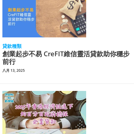
貸款種類
創業起步不易 CreFIT維信靈活貸款助你穩步
前行
八月 13, 2025