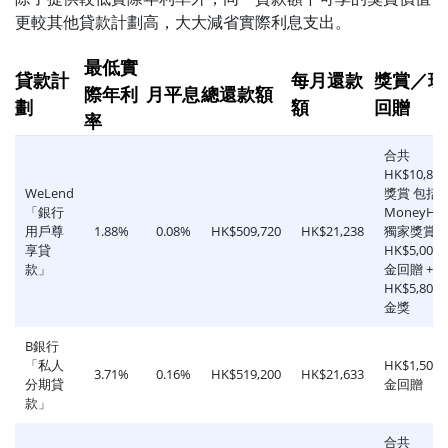
更較其他貸款計劃高，大大減省實際利息支出。
最低實
貸款計
每月還款
獎賞／現
際年利
月平息
總還款額
劃
額
回贈
率
合共
HK$10,800
WeLend
獎賞 包括
「銀行
MoneyHer
用戶尊
1.88%
0.08%
HK$509,720
HK$21,238
獨家獎賞
享貸
HK$5,000
款」
金回贈 +
HK$5,800
金獎
B銀行
「私人
HK$1,500
3.71%
0.16%
HK$519,200
HK$21,633
分期貸
金回贈
款」
合共