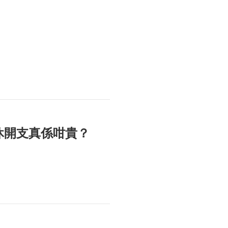
休開支真係咁貴？