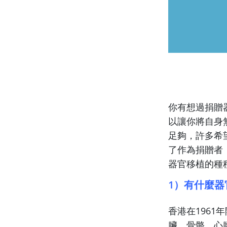
你有想過捐贈
以讓你將自身
足夠，許多希
了作為捐贈者
器官移植的種
1）有什麼器
香港在196
臟、骨骼、心