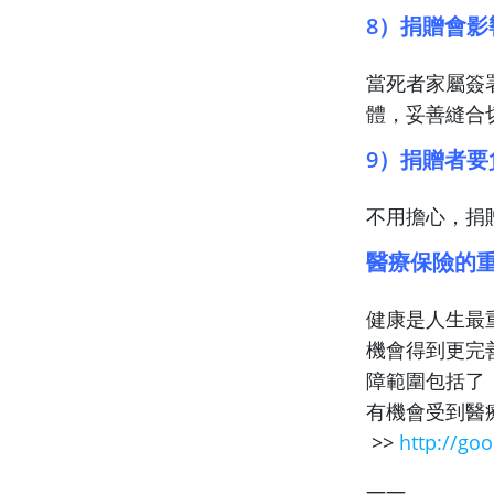
8）捐贈會影
當死者家屬簽
體，妥善縫合
9）捐贈者
不用擔心，捐
醫療保險的
健康是人生最
機會得到更完
障範圍包括了
有機會受到醫
>>
http://goo
——