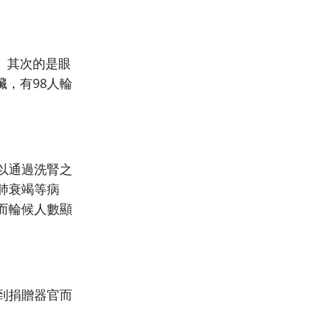
人。其次的是眼
臟，有98人輪
以通過洗腎之
肺衰竭等病
而輪候人數顯
到捐贈器官而