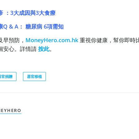
疹 ：3大成因與3大食療
康Q & A： 糖尿病 6項需知
及早預防，
MoneyHero.com.hk
重視你健康，幫你即時
個安心。詳情請
按此
。
器官捐贈
器官移植
EYHERO