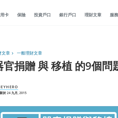
信用卡
保險
投資戶口
銀行戶口
理財文章
服
財文章
一般理財文章
器官捐贈 與 移植 的9個問
EYHERO
於 24 九月, 2015