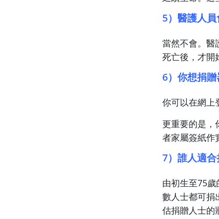
5）醫護人
當然不會。醫
死亡後，才開
6）你想捐
你可以在網上
更重要的是，
者家屬簽紙作
7）誰人適合
由初生至75
數人士都可捐
估捐贈人士的