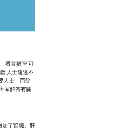
 器官捐贈 可
贈 人士遠遠不
要人士。而除
大家解答有關
增加了腎臟、肝