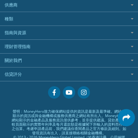
Bolttech 保特
uSMART 盈立證券
股票戶口開戶
供應商
家庭親子遊
QBE昆士蘭汽車保險
Standard Chartered 渣打銀行
Longbridge長橋證券好唔好？
Blue Cross 藍十字
華盛証券
證券行邊間好？
全年周圍飛
平安汽車保險
UA 亞洲聯合財務
老虎證券好唔好？
銀行戶口比較
種類
中國平安
長橋證券
港股5隻高息ETF精選
手機邊份好
WeLab Bank
華盛証券好唔好？
尊尚銀行戶口
大新銀行
WeBull微牛證券
什麼是ETF？
定期存款
自駕遊比較
指南與資源
WeLend 貸款
漲樂全球通好唔好？
Citi Plus
Generali 忠意
漲樂全球通｜華泰國際
香港30大高息股排行
港元定存
相機有得保
X Wallet 貸款
IB盈透證券好唔好？
中信銀行inMotion
理財資訊
HSBC滙豐銀行
理財管理指南
OSL
黃金ETF懶人包
人民幣定存
專為孕婦設計的最佳旅遊保險
ZA Bank
盈立證券 uSMART 好唔好？
Airwallex銀行
識慳識賺
MSIG 三井住友
StashAway
最值得注意的比特幣ETF
美元定存
常用相關詞彙
最佳滑雪旅遊保險
關於我們
Stashaway好唔好？
債務管理
Prudential 保誠
Syfe
選股策略：五步調查攻略
英鎊定存
MoneyHero電子報
最適合BB的旅遊保險
Hashkey好唔好？
投資理財
服務承諾
QBE 昆士蘭
信貸評分
澳元定存
所有合作銀行或機構
Syfe好唔好？
置業安居
網上支援
Starr
信貸評分指南
人生保障
精選產品
Zurich 蘇黎世
精明旅遊
換領現金券流程
創業求職
常見問題
聲明﹕MoneyHero致力確保網站提供的資訊是最新及最準確。網站所
顯示的資訊或與金融機構或服務供應商之網站有所出入。MoneyHero
專欄文章
條款及細則
網站顯示的金融產品及服務資訊僅供參考，並非提供建議。貸款產品比
較頁面顯示的實際年利率及每月還款額是根據閣下所輸入的資料而作出
編輯守則
之估算。考慮申請產品前，我們建議你查閱產品之官方條款及細則。如
發現資訊有出入，請直接聯絡相關金融機構。
廣告合作
© 2013 - 2026 MoneyHero Global Limited（於香港註冊，公司編號