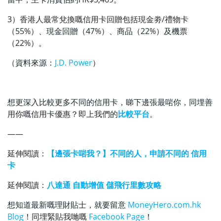
3）香港人最常兌換嘅信用卡回贈包括現金劵/禮物卡
（55%）、現金回贈（47%）、商品（22%）及機票
（22%）。
（資料來源：
J.D. Power
）
想更深入比較更多不同的信用卡，睇下邊張最啱你，同埋善
用你嘅信用卡優惠？即上我們的
比較平台
。
——
延伸閱讀：
【邊張卡啱我？】不同的人，申請不同的 信用
卡
延伸閱讀：
八達通 自動增值 儲飛行里數攻略
想知道最新嘅理財貼士，就要留意
MoneyHero.com.hk
Blog
！同埋緊貼我哋嘅
Facebook Page
！