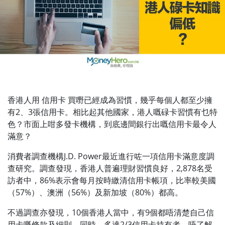
香港人用 信用卡 買嘢已經成為習慣，幾乎每個人都至少擁
有2、3張信用卡。相比起其他國家，港人嘅碌卡習慣有乜特
色？市面上咁多發卡機構，到底邊間銀行出嘅信用卡最令人
滿意？
消費者調查機構J.D. Power最近進行咗一項信用卡滿意度調
查研究。調查發現，香港人普遍理財習慣良好，2,878名受
訪者中，86%表示會每月按時繳清信用卡帳項，比率較美國
（57%）、澳洲（56%）及新加坡（80%）都高。
不過調查亦發現，10個香港人當中，有9個都唔清楚自己信
用卡嘅條款及細則。同時，多達2/3信用卡持有者，唔了解