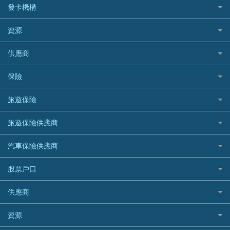
CCB(Asia) 中國建設銀行 (亞洲)
網購優惠
發卡機構
財務公司貸款
個人貸款有用資訊
Citibank 花旗銀行
精選外幣網購信用卡
免入息貸款
清卡數貸款教學
Citibank花旗銀行
資源
CNCBI 信銀國際
尊尚信用卡
免TU貸款
循環貸款教學
AE美國運通
CreFIT 維信
公司信用卡
Black Friday優惠
供應商
急借錢
個人化貸款產品推介 🔥全新
DBS星展銀行
DBS 星展銀行
電子錢包信用卡
淘寶付款方式
業主貸款
債務重組一覽
HSBC滙豐銀行
八達通自動增值信用卡
保險
DSB 大新銀行
日本遊信用卡攻略
一田購物優惠日
汽車貸款
供樓利息扣稅
Mox
Fubon 富邦銀行
韓國遊信用卡攻略
SOGO感謝祭
旅遊保險
緊急貸款比較
旅遊保險
最佳貸款app
信銀國際
HK Finance 香港信貸
台灣遊信用卡攻略
HKTVmall優惠碼
汽車保險
最佳小額貸款比較
大新銀行
日本旅遊保險及資訊
HSBC 滙豐銀行貸款
旅遊保險供應商
機場貴賓室信用卡
交稅優惠
家居保險
易批必批貸款
恒生銀行
泰國旅遊保險及資訊
K Cash 貸款
Visa信用卡
酒店優惠碼
家傭保險
AXA 安盛
24小時貸款
汽車保險供應商
Standard Chartered渣打銀行
台灣旅遊保險及資訊
Mox 銀行
萬事達卡
機票優惠碼
寵物保險
AIG 美亞
最佳循環貸款
安信EarnMORE
韓國旅遊保險及資訊
大新汽車保險
National Resources 中潤物業按揭
銀聯信用卡
股票戶口
定期人壽保險
Allianz 安聯
AEON
歐洲旅遊保險及資訊
中銀汽車保險
OCBC 華僑銀行
高獎賞信用卡推薦
危疾保險
Allied World 世聯
富途證券
東亞銀行
供應商
越南旅遊保險及資訊
Allianz安聯汽車保險
PrimeCredit 安信信貸
酒店信用卡
年金資訊
Avo
IB盈透證券
SIM
澳洲旅遊保險及資訊
bolttech保障汽車保險
Promise 邦民日本財務
富途牛牛好唔好？
資源
樓宇火險
中國銀行
老虎證券
Airwallex信用卡
長者嘆世界
Zurich蘇黎世汽車保險
Rabbit Credit月兔信貸
Webull微牛證券好唔好？