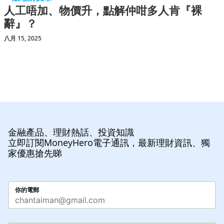
人工唔加、物價升，點解仲咁多人肯『裸
辭』？
八月 15, 2025
金融產品、理財熱話、投資知識
立即訂閱MoneyHero電子通訊，最新理財資訊、獨
家優惠搶先睇