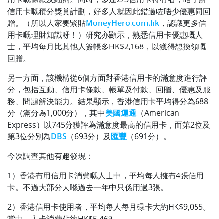
信用卡嘅積分獎賞計劃，好多人就因此錯過咗唔少優惠同回
贈。（所以大家要緊貼
MoneyHero.com.hk
，認識更多信
用卡嘅理財知識呀！）研究亦顯示，熟悉信用卡優惠嘅人
士，平均每月比其他人簽帳多HK$2,168，以獲得想換領嘅
回贈。
另一方面，該機構從6個方面對香港信用卡的滿意度進行評
分，包括互動、信用卡條款、帳單及付款、回贈、優惠及服
務、問題解決能力。結果顯示，香港信用卡平均得分為688
分（滿分為1,000分），其中
美國運通
（American
Express）以745分獲評為滿意度最高的信用卡，而第2位及
第3位分別為
DBS
（693分）及
匯豐
（691分）。
今次調查其他有趣發現：
1）香港有用信用卡消費嘅人士中，平均每人擁有4張信用
卡。不過大部分人喺過去一年中只係用過3張。
2）香港信用卡使用者，平均每人每月碌卡大約HK$9,055。
當中，主卡消費佔約HK$5,469。