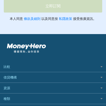
比較
私人貸款比較
借貸機構
稅季/稅務貸款
BEA 東亞銀行
資源
網上貸款
BOC 中國銀行
結餘轉戶(清卡數貸款)
如何申請個人貸款
種類
Cashing Pro 優尚信貸
銀行貸款
如何管理個人貸款