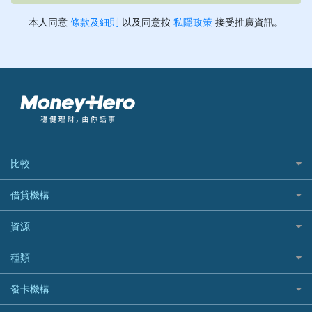
比較
私人貸款比較
借貸機構
稅季/稅務貸款
BEA 東亞銀行
資源
網上貸款
BOC 中國銀行
結餘轉戶(清卡數貸款)
如何申請個人貸款
種類
Cashing Pro 優尚信貸
銀行貸款
如何管理個人貸款
CCB(Asia) 中國建設銀行 (亞洲)
網購優惠
發卡機構
財務公司貸款
個人貸款有用資訊
Citibank 花旗銀行
精選外幣網購信用卡