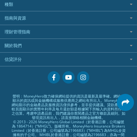
全年周圍飛
平安汽車保險
UA 亞洲聯合財務
老虎證券好唔好？
銀行戶口比較
種類
中國平安
長橋證券
港股5隻高息ETF精選
手機邊份好
WeLab Bank
華盛証券好唔好？
尊尚銀行戶口
大新銀行
WeBull微牛證券
什麼是ETF？
定期存款
自駕遊比較
指南與資源
WeLend 貸款
漲樂全球通好唔好？
Citi Plus
Generali 忠意
漲樂全球通｜華泰國際
香港30大高息股排行
港元定存
相機有得保
X Wallet 貸款
IB盈透證券好唔好？
中信銀行inMotion
理財資訊
HSBC滙豐銀行
理財管理指南
OSL
黃金ETF懶人包
人民幣定存
專為孕婦設計的最佳旅遊保險
ZA Bank
盈立證券 uSMART 好唔好？
Airwallex銀行
識慳識賺
MSIG 三井住友
StashAway
最值得注意的比特幣ETF
美元定存
常用相關詞彙
最佳滑雪旅遊保險
關於我們
Stashaway好唔好？
債務管理
Prudential 保誠
Syfe
選股策略：五步調查攻略
英鎊定存
MoneyHero電子報
最適合BB的旅遊保險
Hashkey好唔好？
投資理財
服務承諾
QBE 昆士蘭
信貸評分
澳元定存
所有合作銀行或機構
Syfe好唔好？
置業安居
網上支援
Starr
信貸評分指南
人生保障
精選產品
Zurich 蘇黎世
精明旅遊
換領現金券流程
創業求職
常見問題
聲明﹕MoneyHero致力確保網站提供的資訊是最新及最準確。網站所
顯示的資訊或與金融機構或服務供應商之網站有所出入。MoneyHero
專欄文章
條款及細則
網站顯示的金融產品及服務資訊僅供參考，並非提供建議。貸款產品比
較頁面顯示的實際年利率及每月還款額是根據閣下所輸入的資料而作出
編輯守則
之估算。考慮申請產品前，我們建議你查閱產品之官方條款及細則。如
發現資訊有出入，請直接聯絡相關金融機構。
廣告合作
© 2013 - 2026 MoneyHero Global Limited（於香港註冊，公司編號
為 1864714）(“MHGL”)。版權所有。MoneyHero Insurance Brokers
廣告政策
Limited（於香港註冊，公司編號為2196683）(”MHIBL”) 為MHGL全資
擁有的子公司。 MHIBL於香港註冊，公司編號為2196683，亦為一間