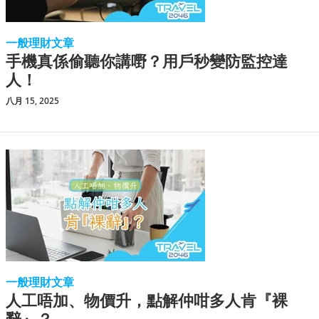
一般理財文章
手機真係偷聽你講嘢？用戶秒變防監控達
人！
八月 15, 2025
一般理財文章
人工唔加、物價升，點解仲咁多人肯『裸
辭』？