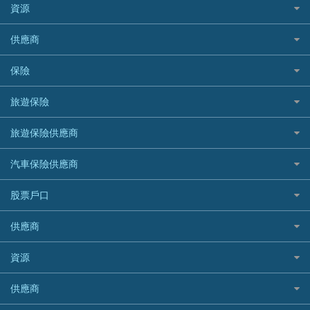
免入息貸款
清卡數貸款教學
Citibank花旗銀行
資源
CNCBI 信銀國際
尊尚信用卡
免TU貸款
循環貸款教學
AE美國運通
CreFIT 維信
公司信用卡
Black Friday優惠
供應商
急借錢
個人化貸款產品推介 🔥全新
DBS星展銀行
DBS 星展銀行
電子錢包信用卡
淘寶付款方式
業主貸款
債務重組一覽
HSBC滙豐銀行
八達通自動增值信用卡
保險
DSB 大新銀行
日本遊信用卡攻略
一田購物優惠日
汽車貸款
供樓利息扣稅
Mox
Fubon 富邦銀行
韓國遊信用卡攻略
SOGO感謝祭
旅遊保險
緊急貸款比較
旅遊保險
最佳貸款app
信銀國際
HK Finance 香港信貸
台灣遊信用卡攻略
HKTVmall優惠碼
汽車保險
最佳小額貸款比較
大新銀行
日本旅遊保險及資訊
HSBC 滙豐銀行貸款
旅遊保險供應商
機場貴賓室信用卡
交稅優惠
家居保險
易批必批貸款
恒生銀行
泰國旅遊保險及資訊
K Cash 貸款
Visa信用卡
酒店優惠碼
家傭保險
AXA 安盛
24小時貸款
汽車保險供應商
Standard Chartered渣打銀行
台灣旅遊保險及資訊
Mox 銀行
萬事達卡
機票優惠碼
寵物保險
AIG 美亞
最佳循環貸款
安信EarnMORE
韓國旅遊保險及資訊
大新汽車保險
National Resources 中潤物業按揭
銀聯信用卡
股票戶口
定期人壽保險
Allianz 安聯
AEON
歐洲旅遊保險及資訊
中銀汽車保險
OCBC 華僑銀行
高獎賞信用卡推薦
危疾保險
Allied World 世聯
富途證券
東亞銀行
供應商
越南旅遊保險及資訊
Allianz安聯汽車保險
PrimeCredit 安信信貸
酒店信用卡
年金資訊
Avo
IB盈透證券
SIM
澳洲旅遊保險及資訊
bolttech保障汽車保險
Promise 邦民日本財務
富途牛牛好唔好？
資源
樓宇火險
中國銀行
老虎證券
Airwallex信用卡
長者嘆世界
Zurich蘇黎世汽車保險
Rabbit Credit月兔信貸
Webull微牛證券好唔好？
Bolttech 保特
uSMART 盈立證券
股票戶口開戶
供應商
家庭親子遊
QBE昆士蘭汽車保險
Standard Chartered 渣打銀行
Longbridge長橋證券好唔好？
Blue Cross 藍十字
華盛証券
證券行邊間好？