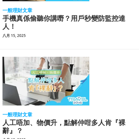
一般理財文章
手機真係偷聽你講嘢？用戶秒變防監控達
人！
八月 15, 2025
一般理財文章
人工唔加、物價升，點解仲咁多人肯『裸
辭』？