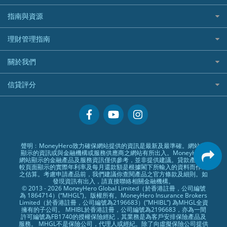
手機邊份好
WeLab Bank
華盛証券好唔好？
尊尚銀行戶口
大新銀行
WeBull微牛證券
什麼是ETF？
定期存款
自駕遊比較
指南與資源
WeLend 貸款
漲樂全球通好唔好？
Citi Plus
Generali 忠意
漲樂全球通｜華泰國際
香港30大高息股排行
港元定存
相機有得保
X Wallet 貸款
IB盈透證券好唔好？
中信銀行inMotion
理財資訊
HSBC滙豐銀行
理財管理指南
OSL
黃金ETF懶人包
人民幣定存
專為孕婦設計的最佳旅遊保險
ZA Bank
盈立證券 uSMART 好唔好？
Airwallex銀行
識慳識賺
MSIG 三井住友
StashAway
最值得注意的比特幣ETF
美元定存
常用相關詞彙
最佳滑雪旅遊保險
關於我們
Stashaway好唔好？
債務管理
Prudential 保誠
Syfe
選股策略：五步調查攻略
英鎊定存
MoneyHero電子報
最適合BB的旅遊保險
Hashkey好唔好？
投資理財
服務承諾
QBE 昆士蘭
信貸評分
澳元定存
所有合作銀行或機構
Syfe好唔好？
置業安居
網上支援
Starr
信貸評分指南
人生保障
精選產品
Zurich 蘇黎世
精明旅遊
換領現金券流程
創業求職
常見問題
聲明﹕MoneyHero致力確保網站提供的資訊是最新及最準確。網站所
顯示的資訊或與金融機構或服務供應商之網站有所出入。MoneyHero
專欄文章
條款及細則
網站顯示的金融產品及服務資訊僅供參考，並非提供建議。貸款產品比
較頁面顯示的實際年利率及每月還款額是根據閣下所輸入的資料而作出
編輯守則
之估算。考慮申請產品前，我們建議你查閱產品之官方條款及細則。如
發現資訊有出入，請直接聯絡相關金融機構。
廣告合作
© 2013 - 2026 MoneyHero Global Limited（於香港註冊，公司編號
為 1864714）(“MHGL”)。版權所有。MoneyHero Insurance Brokers
廣告政策
Limited（於香港註冊，公司編號為2196683）(”MHIBL”) 為MHGL全資
擁有的子公司。 MHIBL於香港註冊，公司編號為2196683，亦為一間
私隱政策
許可編號為FB1740的授權保險經紀，其業務是為客戶安排保險產品及
服務。 MHGL不是保險公司，代理人或經紀。除了向虛擬保險公司提供