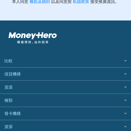
比較
私人貸款比較
借貸機構
稅季/稅務貸款
BEA 東亞銀行
資源
網上貸款
BOC 中國銀行
結餘轉戶(清卡數貸款)
如何申請個人貸款
種類
Cashing Pro 優尚信貸
銀行貸款
如何管理個人貸款
CCB(Asia) 中國建設銀行 (亞洲)
網購優惠
發卡機構
財務公司貸款
個人貸款有用資訊
Citibank 花旗銀行
精選外幣網購信用卡
免入息貸款
清卡數貸款教學
Citibank花旗銀行
資源
CNCBI 信銀國際
尊尚信用卡