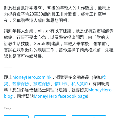
對於社會批評本港80、90後的年輕人的工作態度，他馬上
力撐身邊平均20至30歲的員工非常勤奮，經常工作至半
夜，又稱讚香港人醒目和思想開明。
談到年輕人創業，Alister有以下建議，就是保持對市場觸覺
敏銳、行事不要太心急，以及學會提出問題，向「對的人」
討教生活技能。Gerald則建議，年輕人畢業後、創業前可
嘗試在競爭激烈的環境工作，當你選擇了商業模式前，先確
認其是否可持續發展。
——
即上
MoneyHero.com.hk
，瀏覽更多金融產品（例如
按
揭
、
醫療保險
、
旅遊保險
、
信用卡
、
私人貸款
）有關既資
料！想知多啲慳錢貼士同理財建議，就要留意
MoneyHero
blog
，同埋緊貼
MoneyHero facebook page
!
Tags