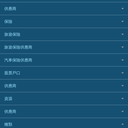
免TU貸款
循環貸款教學
AE美國運通
CreFIT 維信
公司信用卡
Black Friday優惠
供應商
急借錢
個人化貸款產品推介 🔥全新
DBS星展銀行
DBS 星展銀行
電子錢包信用卡
淘寶付款方式
業主貸款
債務重組一覽
HSBC滙豐銀行
八達通自動增值信用卡
保險
DSB 大新銀行
日本遊信用卡攻略
一田購物優惠日
汽車貸款
供樓利息扣稅
Mox
Fubon 富邦銀行
韓國遊信用卡攻略
SOGO感謝祭
旅遊保險
緊急貸款比較
旅遊保險
最佳貸款app
信銀國際
HK Finance 香港信貸
台灣遊信用卡攻略
HKTVmall優惠碼
汽車保險
最佳小額貸款比較
大新銀行
日本旅遊保險及資訊
HSBC 滙豐銀行貸款
旅遊保險供應商
機場貴賓室信用卡
交稅優惠
家居保險
易批必批貸款
恒生銀行
泰國旅遊保險及資訊
K Cash 貸款
Visa信用卡
酒店優惠碼
家傭保險
AXA 安盛
24小時貸款
汽車保險供應商
Standard Chartered渣打銀行
台灣旅遊保險及資訊
Mox 銀行
萬事達卡
機票優惠碼
寵物保險
AIG 美亞
最佳循環貸款
安信EarnMORE
韓國旅遊保險及資訊
大新汽車保險
National Resources 中潤物業按揭
銀聯信用卡
股票戶口
定期人壽保險
Allianz 安聯
AEON
歐洲旅遊保險及資訊
中銀汽車保險
OCBC 華僑銀行
高獎賞信用卡推薦
危疾保險
Allied World 世聯
富途證券
東亞銀行
供應商
越南旅遊保險及資訊
Allianz安聯汽車保險
PrimeCredit 安信信貸
酒店信用卡
年金資訊
Avo
IB盈透證券
SIM
澳洲旅遊保險及資訊
bolttech保障汽車保險
Promise 邦民日本財務
富途牛牛好唔好？
資源
樓宇火險
中國銀行
老虎證券
Airwallex信用卡
長者嘆世界
Zurich蘇黎世汽車保險
Rabbit Credit月兔信貸
Webull微牛證券好唔好？
Bolttech 保特
uSMART 盈立證券
股票戶口開戶
供應商
家庭親子遊
QBE昆士蘭汽車保險
Standard Chartered 渣打銀行
Longbridge長橋證券好唔好？
Blue Cross 藍十字
華盛証券
證券行邊間好？
全年周圍飛
平安汽車保險
UA 亞洲聯合財務
老虎證券好唔好？
銀行戶口比較
種類
中國平安
長橋證券
港股5隻高息ETF精選