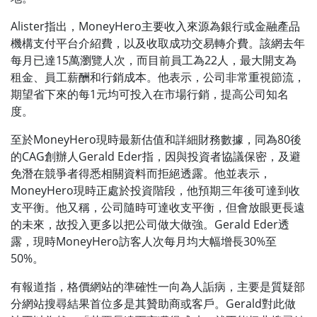
Alister指出，MoneyHero主要收入來源為銀行或金融產品
機構支付平台介紹費，以及收取成功交易轉介費。該網去年
每月已達15萬瀏覽人次，而目前員工為22人，最大開支為
租金、員工薪酬和行銷成本。他表示，公司非常重視節流，
期望省下來的每1元均可投入在市場行銷，提高公司知名
度。
至於MoneyHero現時最新估值和詳細財務數據，同為80後
的CAG創辦人Gerald Eder指，因與投資者協議保密，及避
免潛在競爭者得悉相關資料而拒絕透露。他並表示，
MoneyHero現時正處於投資階段，他預期三年後可達到收
支平衡。他又稱，公司隨時可達收支平衡，但會放眼更長遠
的未來，故投入更多以把公司做大做強。Gerald Eder透
露，現時MoneyHero訪客人次每月均大幅增長30%至
50%。
有報道指，格價網站的準確性一向為人詬病，主要是質疑部
分網站搜尋結果首位多是其贊助商或客戶。Gerald對此做