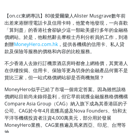
【on.cc東網專訊】80後愛爾蘭人Alister Musgrave數年前
出差來港辦理電話卡及信用卡時，他驚奇地發現，一向喜歡
「算到盡」的香港社會卻缺少這一類歐美盛行多年的金融格
價網站。於是，他毅然辭去摩根士丹利分析員的工作，到港
創辦
MoneyHero.com.hk
，提供各機構的信用卡、私人貸
款及保險等服務的價格和內容的比較服務。
不少香港人去旅行訂機票酒店房時都會上網格價，其實港人
在供樓按揭、信用卡、保險等更為切身的金融產品何嘗不是
貨比三家，但一站式格價網站卻是否商機無限？
MoneyHero似乎已給了市場一個肯定答案。因為雖然該格
價網站目前尚未錄得盈利，但它早前就獲金融服務格價機構
Compare Asia Group（CAG）納入旗下成為其香港區的子
公司。CAG於今年4月底獲高盛及Nova Founders、怡和太
平洋等機構投資者注資4,000萬美元，部分用於發展
MoneyHero業務。CAG業務遍及馬來西亞、印尼、台灣等
地。