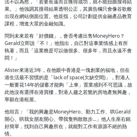
法不以為然，「若要長遠而言獲得成功，就不能扭曲搜尋結
果。」他強調其搜尋結果透明公正，其廣告欄只會像谷歌般
出現在網站側面位置。他並指，公司計劃提供金融產品教育
課程，增進大眾的金融知識。
問到未來若有「好價錢」，會否考慮出售MoneyHero？
Gerald立即說「不！」他指出，自己對這事業情感上有所
執著，而且「這業務是可以做很多、很多年，而且永遠不會
悶！」
Alister來港近3年，在他眼中香港是一塊創業的福地，但在
港生活最不習慣的是「lack of space(欠缺空間)」，對港人
一般要花14年的儲蓄才能夠「上車」置業感到不可思議，故
此他沒有選擇在港買樓，對港人趨之若鶩的房地產無興趣，
寧願在港租屋。
他坦言：「我的興趣是MoneyHero、勤力工作、哄Gerald
開心、哄我女朋友開心、帶我隻狗散散步...」他人生座右銘
好簡單，找到自己興趣所在，就能對工作有源源不絕的熱
情。