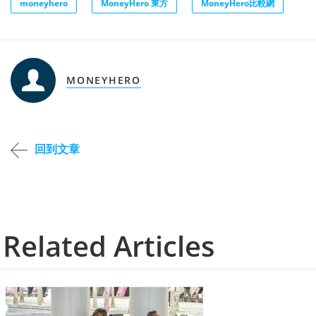
moneyhero
MoneyHero 東方
MoneyHero比較網
MONEYHERO
回到文章
Related Articles