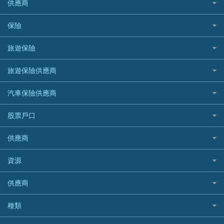
Black Friday優惠
供應商
急借錢
個人化貸款產品推介 🔥全新
DBS星展銀行
DBS 星展銀行
電子錢包信用卡
淘寶付款方式
業主貸款
債務重組一覽
HSBC滙豐銀行
八達通自動增值信用卡
保險
DSB 大新銀行
日本遊信用卡攻略
一田購物優惠日
汽車貸款
供樓利息扣稅
Mox
Fubon 富邦銀行
韓國遊信用卡攻略
SOGO感謝祭
旅遊保險
緊急貸款比較
旅遊保險
最佳貸款app
信銀國際
HK Finance 香港信貸
台灣遊信用卡攻略
HKTVmall優惠碼
汽車保險
最佳小額貸款比較
大新銀行
日本旅遊保險及資訊
HSBC 滙豐銀行貸款
旅遊保險供應商
機場貴賓室信用卡
交稅優惠
家居保險
易批必批貸款
恒生銀行
泰國旅遊保險及資訊
K Cash 貸款
Visa信用卡
酒店優惠碼
家傭保險
AXA 安盛
24小時貸款
汽車保險供應商
Standard Chartered渣打銀行
台灣旅遊保險及資訊
Mox 銀行
萬事達卡
機票優惠碼
寵物保險
AIG 美亞
最佳循環貸款
安信EarnMORE
韓國旅遊保險及資訊
大新汽車保險
National Resources 中潤物業按揭
銀聯信用卡
股票戶口
定期人壽保險
Allianz 安聯
AEON
歐洲旅遊保險及資訊
中銀汽車保險
OCBC 華僑銀行
高獎賞信用卡推薦
危疾保險
Allied World 世聯
富途證券
東亞銀行
供應商
越南旅遊保險及資訊
Allianz安聯汽車保險
PrimeCredit 安信信貸
酒店信用卡
年金資訊
Avo
IB盈透證券
SIM
澳洲旅遊保險及資訊
bolttech保障汽車保險
Promise 邦民日本財務
富途牛牛好唔好？
資源
樓宇火險
中國銀行
老虎證券
Airwallex信用卡
長者嘆世界
Zurich蘇黎世汽車保險
Rabbit Credit月兔信貸
Webull微牛證券好唔好？
Bolttech 保特
uSMART 盈立證券
股票戶口開戶
供應商
家庭親子遊
QBE昆士蘭汽車保險
Standard Chartered 渣打銀行
Longbridge長橋證券好唔好？
Blue Cross 藍十字
華盛証券
證券行邊間好？
全年周圍飛
平安汽車保險
UA 亞洲聯合財務
老虎證券好唔好？
銀行戶口比較
種類
中國平安
長橋證券
港股5隻高息ETF精選
手機邊份好
WeLab Bank
華盛証券好唔好？
尊尚銀行戶口
大新銀行
WeBull微牛證券