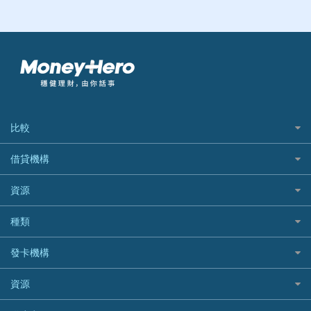
比較
私人貸款比較
借貸機構
稅季/稅務貸款
BEA 東亞銀行
資源
網上貸款
BOC 中國銀行
結餘轉戶(清卡數貸款)
如何申請個人貸款
種類
Cashing Pro 優尚信貸
銀行貸款
如何管理個人貸款
CCB(Asia) 中國建設銀行 (亞洲)
網購優惠
發卡機構
財務公司貸款
個人貸款有用資訊
Citibank 花旗銀行
精選外幣網購信用卡
免入息貸款
清卡數貸款教學
Citibank花旗銀行
資源
CNCBI 信銀國際
尊尚信用卡
免TU貸款
循環貸款教學
AE美國運通
CreFIT 維信
公司信用卡