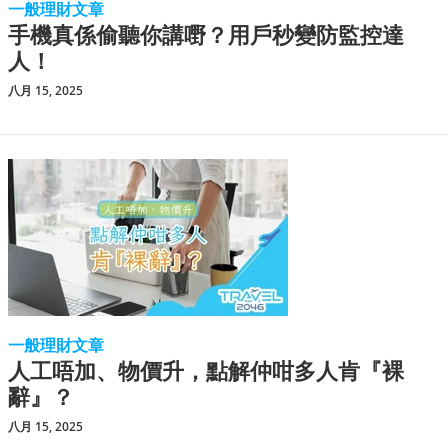
一般理財文章
手機真係偷聽你講嘢？用戶秒變防監控達
人！
八月 15, 2025
一般理財文章
人工唔加、物價升，點解仲咁多人肯『裸
辭』？
八月 15, 2025