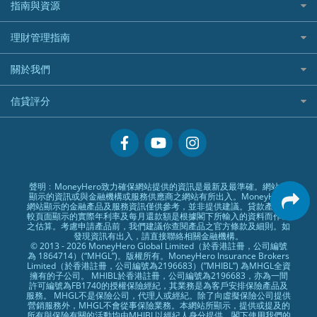
什麼是ETF？
定期存款
自駕遊比較
指南與資源
WeLend 貸款
漲樂全球通好唔好？
Citi Plus
Generali 忠意
漲樂全球通｜華泰國際
香港30大高息股排行
港元定存
相機有得保
X Wallet 貸款
IB盈透證券好唔好？
中信銀行inMotion
理財資訊
HSBC滙豐銀行
理財管理指南
OSL
黃金ETF懶人包
人民幣定存
專為孕婦設計的最佳旅遊保險
ZA Bank
盈立證券 uSMART 好唔好？
Airwallex銀行
識慳識賺
MSIG 三井住友
StashAway
最值得注意的比特幣ETF
美元定存
常用相關詞彙
最佳滑雪旅遊保險
關於我們
Stashaway好唔好？
債務管理
Prudential 保誠
Syfe
選股策略：五步調查攻略
英鎊定存
MoneyHero電子報
最適合BB的旅遊保險
Hashkey好唔好？
投資理財
服務承諾
QBE 昆士蘭
信貸評分
澳元定存
所有合作銀行或機構
Syfe好唔好？
置業安居
網上支援
Starr
信貸評分指南
人生保障
精選產品
Zurich 蘇黎世
精明旅遊
換領現金券流程
創業求職
常見問題
聲明﹕MoneyHero致力確保網站提供的資訊是最新及最準確。網站所
顯示的資訊或與金融機構或服務供應商之網站有所出入。MoneyHero
專欄文章
條款及細則
網站顯示的金融產品及服務資訊僅供參考，並非提供建議。貸款產品比
較頁面顯示的實際年利率及每月還款額是根據閣下所輸入的資料而作出
編輯守則
之估算。考慮申請產品前，我們建議你查閱產品之官方條款及細則。如
發現資訊有出入，請直接聯絡相關金融機構。
廣告合作
© 2013 - 2026 MoneyHero Global Limited（於香港註冊，公司編號
為 1864714）(“MHGL”)。版權所有。MoneyHero Insurance Brokers
廣告政策
Limited（於香港註冊，公司編號為2196683）(”MHIBL”) 為MHGL全資
擁有的子公司。 MHIBL於香港註冊，公司編號為2196683，亦為一間
私隱政策
許可編號為FB1740的授權保險經紀，其業務是為客戶安排保險產品及
服務。 MHGL不是保險公司，代理人或經紀。除了向虛擬保險公司提供
加入我們
營銷服務外，MHGL不會從事保險業務。本網站所顯示，提供或提及的
所有與保險有關的活動均由MHIBL以經紀人身分提供。閣下使用我們的