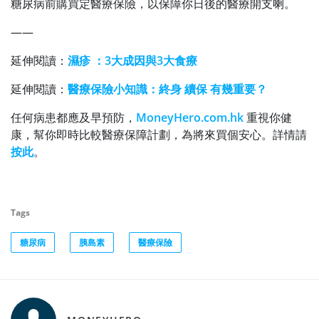
糖尿病前購買定醫療保險，以保障你日後的醫療開支喇。
——
延伸閱讀：
濕疹 ：3大成因與3大食療
延伸閱讀：
醫療保險小知識：終身 續保 有幾重要？
任何病患都應及早預防，
MoneyHero.com.hk
重視你健
康，幫你即時比較醫療保障計劃，為將來買個安心。詳情請
按此
。
Tags
糖尿病
胰島素
醫療保險