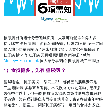
糖尿病 係香港十分普遍嘅疾病。大家可能覺得食得太多
糖，咪有 糖尿病 囉！但你又知唔知，原來 糖尿病 唔一定同
攝入糖份份量有關係？原來無糖食物，其實都有機會惡化
糖尿病 情？有 糖尿病 又買唔買到醫療保險呢？就等
MoneyHero.com.hk
同大家分享關於 糖尿病 嘅二三事啦！
1）食得糖多，先有 糖尿病 ？
當然唔係。 糖尿病 分一型同二型，都係因為胰島素不足，
二型 糖尿病 多數來自遺傳、不良飲食同缺乏運動，患者多
數係中年以上，但一型 糖尿病 就係因為製造胰島素嘅細胞
受破壞，製造唔到胰島素而令血糖升高，患者多數由年輕時
開始發作。換言之，兩類糖尿病都唔一定因為食得太多糖。