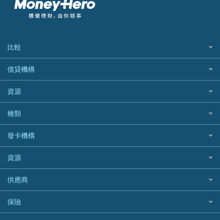
比較
私人貸款比較
借貸機構
稅季/稅務貸款
BEA 東亞銀行
資源
網上貸款
BOC 中國銀行
結餘轉戶(清卡數貸款)
如何申請個人貸款
種類
Cashing Pro 優尚信貸
銀行貸款
如何管理個人貸款
CCB(Asia) 中國建設銀行 (亞洲)
網購優惠
發卡機構
財務公司貸款
個人貸款有用資訊
Citibank 花旗銀行
精選外幣網購信用卡
免入息貸款
清卡數貸款教學
Citibank花旗銀行
資源
CNCBI 信銀國際
尊尚信用卡
免TU貸款
循環貸款教學
AE美國運通
CreFIT 維信
公司信用卡
Black Friday優惠
供應商
急借錢
個人化貸款產品推介 🔥全新
DBS星展銀行
DBS 星展銀行
電子錢包信用卡
淘寶付款方式
業主貸款
債務重組一覽
HSBC滙豐銀行
八達通自動增值信用卡
保險
DSB 大新銀行
日本遊信用卡攻略
一田購物優惠日
汽車貸款
供樓利息扣稅
Mox
Fubon 富邦銀行
韓國遊信用卡攻略