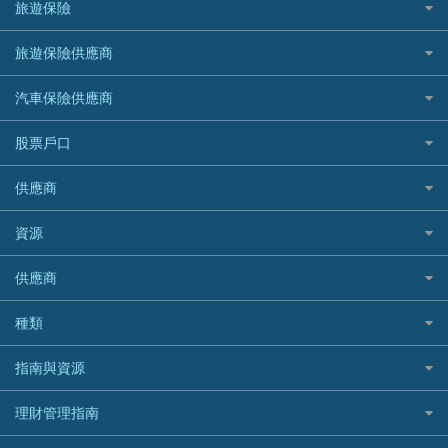
SOGO感謝祭
旅遊保險
緊急貸款比較
旅遊保險
最佳貸款app
信銀國際
HK Finance 香港信貸
台灣遊信用卡攻略
HKTVmall優惠碼
汽車保險
最佳小額貸款比較
大新銀行
日本旅遊保險及資訊
HSBC 滙豐銀行貸款
旅遊保險供應商
機場貴賓室信用卡
交稅優惠
家居保險
易批必批貸款
恒生銀行
泰國旅遊保險及資訊
K Cash 貸款
Visa信用卡
酒店優惠碼
家傭保險
AXA 安盛
24小時貸款
汽車保險供應商
Standard Chartered渣打銀行
台灣旅遊保險及資訊
Mox 銀行
萬事達卡
機票優惠碼
寵物保險
AIG 美亞
最佳循環貸款
安信EarnMORE
韓國旅遊保險及資訊
大新汽車保險
National Resources 中潤物業按揭
銀聯信用卡
股票戶口
定期人壽保險
Allianz 安聯
AEON
歐洲旅遊保險及資訊
中銀汽車保險
OCBC 華僑銀行
高獎賞信用卡推薦
危疾保險
Allied World 世聯
富途證券
東亞銀行
供應商
越南旅遊保險及資訊
Allianz安聯汽車保險
PrimeCredit 安信信貸
酒店信用卡
年金資訊
Avo
IB盈透證券
SIM
澳洲旅遊保險及資訊
bolttech保障汽車保險
Promise 邦民日本財務
富途牛牛好唔好？
資源
樓宇火險
中國銀行
老虎證券
Airwallex信用卡
長者嘆世界
Zurich蘇黎世汽車保險
Rabbit Credit月兔信貸
Webull微牛證券好唔好？
Bolttech 保特
uSMART 盈立證券
股票戶口開戶
供應商
家庭親子遊
QBE昆士蘭汽車保險
Standard Chartered 渣打銀行
Longbridge長橋證券好唔好？
Blue Cross 藍十字
華盛証券
證券行邊間好？
全年周圍飛
平安汽車保險
UA 亞洲聯合財務
老虎證券好唔好？
銀行戶口比較
種類
中國平安
長橋證券
港股5隻高息ETF精選
手機邊份好
WeLab Bank
華盛証券好唔好？
尊尚銀行戶口
大新銀行
WeBull微牛證券
什麼是ETF？
定期存款
自駕遊比較
指南與資源
WeLend 貸款
漲樂全球通好唔好？
Citi Plus
Generali 忠意
漲樂全球通｜華泰國際
香港30大高息股排行
港元定存
相機有得保
X Wallet 貸款
IB盈透證券好唔好？
中信銀行inMotion
理財資訊
HSBC滙豐銀行
理財管理指南
OSL
黃金ETF懶人包
人民幣定存
專為孕婦設計的最佳旅遊保險
ZA Bank
盈立證券 uSMART 好唔好？
Airwallex銀行
識慳識賺
MSIG 三井住友
StashAway
最值得注意的比特幣ETF