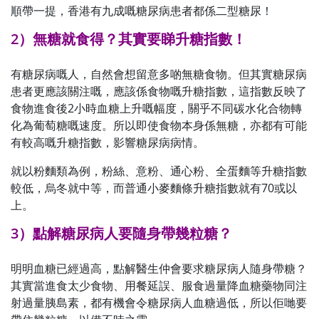
順帶一提，香港有九成嘅糖尿病患者都係二型糖尿！
2）無糖就食得？其實要睇升糖指數！
有糖尿病嘅人，自然會想留意多啲無糖食物。但其實糖尿病
患者更應該關注嘅，應該係食物嘅升糖指數，這指數反映了
食物進食後2小時血糖上升嘅幅度，關乎不同碳水化合物轉
化為葡萄糖嘅速度。所以即使食物本身係無糖，亦都有可能
有較高嘅升糖指數，影響糖尿病病情。
就以粉麵類為例，粉絲、意粉、通心粉、全蛋麵等升糖指數
較低，烏冬就中等，而普通小麥麵條升糖指數就有70或以
上。
3）點解糖尿病人要隨身帶幾粒糖？
明明血糖已經過高，點解醫生仲會要求糖尿病人隨身帶糖？
其實當進食太少食物、用餐延誤、服食過量降血糖藥物同注
射過量胰島素，都有機會令糖尿病人血糖過低，所以佢哋要