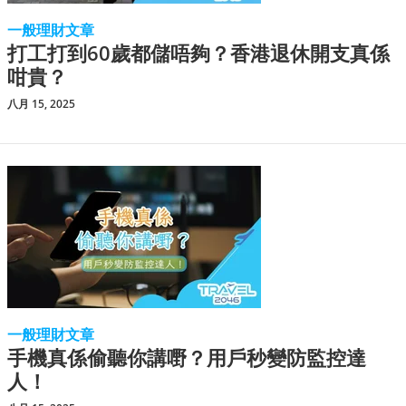
一般理財文章
打工打到60歲都儲唔夠？香港退休開支真係
咁貴？
八月 15, 2025
一般理財文章
手機真係偷聽你講嘢？用戶秒變防監控達
人！