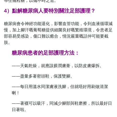
帶住幾粒糖，以備不時之需。
4）點解糖尿病人要特別關注足部護理？
糖尿病會令神經功能退化，影響血管功能，令到血液循環減
慢，加上腳汗嘅葡萄糖提供細菌良好嘅繁殖環境，令患者足
部容易受感染，傷口難以癒合，情況嚴重嘅話仲可能要截
肢。
糖尿病患者的足部護理方法：
——天氣乾燥，就應該搽潤膚膏，以防皮膚爆拆。
——盡量多著密頭鞋，保護雙腳。
——每日用溫水同潔膚液洗腳，但就唔好用刷做清潔
喇！
——著襪可以吸汗，同減少腳部與鞋磨擦，所以最好日
日著啦。