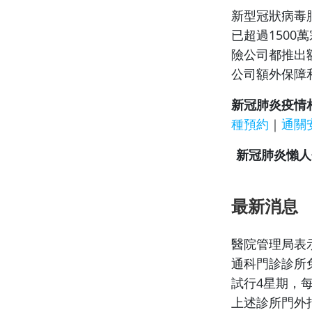
新型冠狀病毒
已超過1500
險公司都推出
公司額外保障
新冠肺炎疫情
種預約
｜
通關
新冠肺炎懶人
最新消息
醫院管理局表
通科門診診所
試行4星期，
上述診所門外指