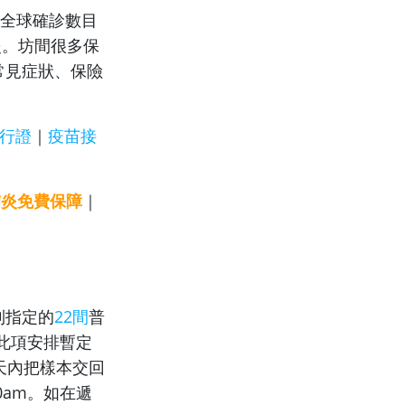
，全球確診數目
炎。坊間很多保
常見症狀、保險
行證
｜
疫苗接
肺炎免費保障
｜
到指定的
22間
普
此項安排暫定
天內把樣本交回
0am。如在遞