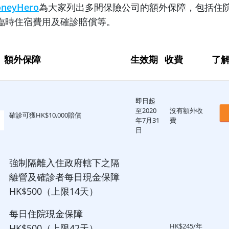
neyHero
為大家列出多間保險公司的額外保障，包括住
臨時住宿費用及確診賠償等。
額外保障
生效期
收費
了
即日起
至2020
沒有額外收
確診可獲HK$10,000賠償
年7月31
費
日
強制隔離入住政府轄下之隔
離營及確診者每日現金保障
HK$500（上限14天）
每日住院現金保障
HK$245/年
HK$500（上限42天）