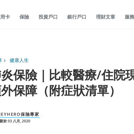
信用卡
保險
投資戶口
銀行戶口
理財文章
服
障
健康人生
炎保險｜比較醫療/住院
額外保障（附症狀清單）
NEYHERO保險專家
於 03 八月, 2020