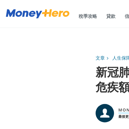
稅季攻略
貸款
文章
人生保
新冠肺
危疾
MO
最後更新