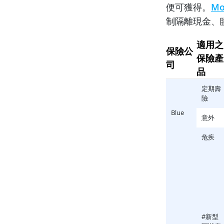
便可獲得。
Mo
制隔離現金、
適用之
保險公
保險產
司
品
定期壽
險
Blue
意外
危疾
#新型