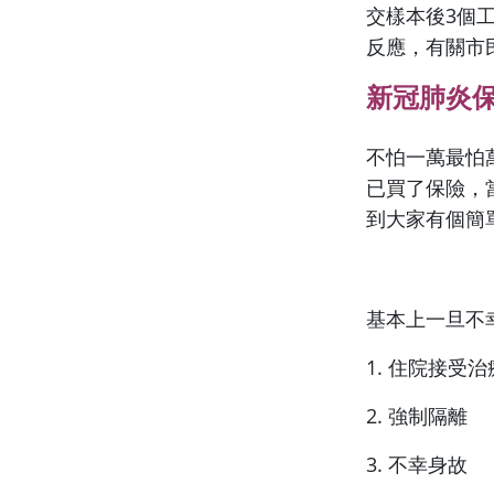
交樣本後3個
反應，有關市
新冠肺炎
不怕一萬最怕
已買了保險，
到大家有個簡
基本上一旦不
1. 住院接受治
2. 強制隔離
3. 不幸身故