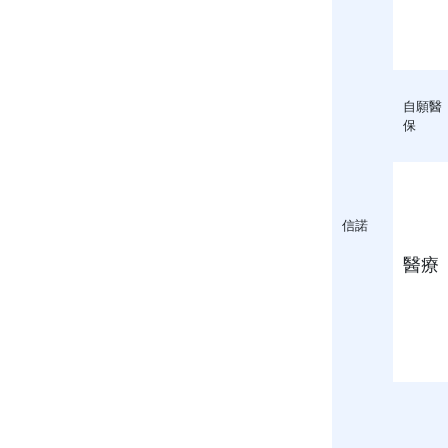
自願醫
保
信諾
醫療