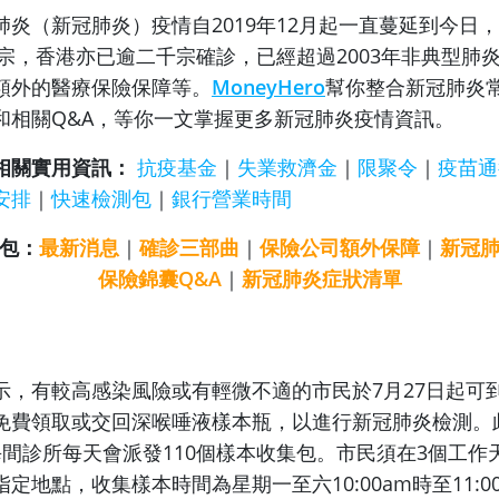
肺炎（新冠肺炎）疫情自2019年12月起一直蔓延到今日
萬宗，香港亦已逾二千宗確診，已經超過2003年非典型肺
額外的醫療保險保障等。
MoneyHero
幫你整合新冠肺炎
和相關Q&A，等你一文掌握更多新冠肺炎疫情資訊。
相關實用資訊：
抗疫基金
｜
失業救濟金
｜
限聚令
｜
疫苗通
安排
｜
快速檢測包
｜
銀行營業時間
包：
最新消息
｜
確診三部曲
｜
保險公司額外保障
｜
新冠
保險錦囊Q&A
｜
新冠肺炎症狀清單
示，有較高感染風險或有輕微不適的市民於7月27日起可
免費領取或交回深喉唾液樣本瓶，以進行新冠肺炎檢測。
每間診所每天會派發110個樣本收集包。市民須在3個工作
定地點，收集樣本時間為星期一至六10:00am時至11:0