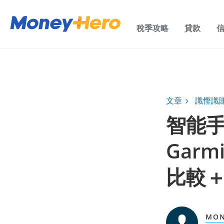
稅季攻略
貸款
文章
識慳識
智能手
Garm
比較
MO