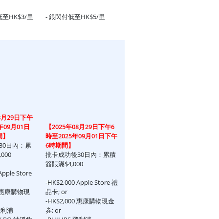
低至HK$3/里
- 銀閃付低至HK$5/里
8月29日下午
年09月01日
【2025年08月29日下午6
間】
時至2025年09月01日下午
30日內：累
6時期間】
000
批卡成功後30日內：累積
簽賬滿$4,000
Apple Store
-HK$2,000 Apple Store 禮
00 惠康購物現
品卡; or
-HK$2,000 惠康購物現金
 飛利浦
券; or