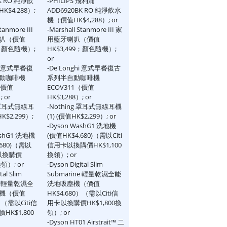
K RO 純淨飲
-PHILIPS 飛利浦
$4,288）;
ADD6920BK RO 純淨飲水
機（價值HK$4,288）; or
tanmore III
-Marshall Stanmore III 家
叭（價值
用藍牙喇叭（價值
9；顏色隨機）;
HK$3,499；顏色隨機）;
or
hi 意式早餐復
-De'Longhi 意式早餐復古
動咖啡機
系列半自動咖啡機
（價值
ECOV311（價值
; or
HK$3,288）; or
g 罩耳式無線耳
-Nothing 罩耳式無線耳機
K$2,299）;
(1) (價值HK$2,299）; or
-Dyson WashG1 洗地機
ashG1 洗地機
(價值HK$4,680)（需以Citi
,680)（需以
信用卡以換購價HK$1,100
卡以換購價
換領）; or
換領）; or
-Dyson Digital Slim
tal Slim
Submarine 輕量乾濕全能
ne 輕量乾濕全
洗地吸塵機（價值
機（價值
HK$4,680）（需以Citi信
）（需以Citi信
用卡以換購價HK$1,800換
K$1,800
領）; or
-Dyson HT01 Airstrait™ 二