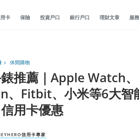
信用卡
保險
投資戶口
銀行戶口
理財文章
服
賺
休閒購物
錶推薦｜Apple Watch、
in、Fitbit、小米等6大
＋信用卡優惠
NEYHERO信用卡專家