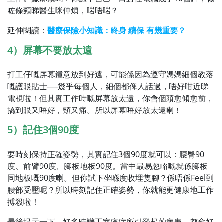
咗條頸睇醫生咪仲煩，啱唔啱？
延伸閱讀：
醫療保險小知識：終身 續保 有幾重要？
4）屏幕不要放太遠
打工仔嘅屏幕鍾意放到好遠，可能係因為遵守媽媽細個教落
嘅護眼貼士──幾乎每個人，細個都俾人話過，唔好咁近睇
電視啦！但其實工作時嘅屏幕放太遠，你會個頭愈傾愈前，
搞到眼又唔好，頸又痛。所以屏幕唔好放太遠喇！
5）記住3個90度
要時刻保持正確姿勢，其實記住3個90度就可以：腰臀90
度、前臂90度、腳板地板90度。當中最易忽略嘅就係腳板
同地板嘅90度喇。但你試下坐喺度收埋隻腳？係唔係Feel到
腰部受壓呢？所以時刻記住正確姿勢，你就能更健康地工作
搏殺啦！
最後提示一下，好多時辦工室痛症所引發起的病患，都會好