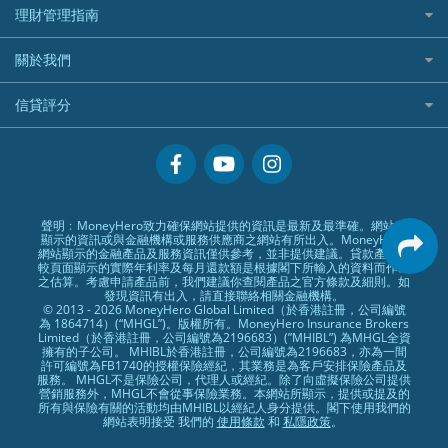
X Wallet 貸款
IB盈透證券好唔好？
中信銀行inMotion
理財資訊
HSBC滙豐銀行
理財管理指南
OSL
黃金ETF懶人包
人民幣定存
專為孕婦設計的最佳旅遊保險
ZA Bank
盈立證券 uSMART 好唔好？
Airwallex銀行
識慳識賺
MSIG 三井住友
StashAway
最值得注意的比特幣ETF
美元定存
常用相關詞彙
最佳滑雪旅遊保險
關於我們
Stashaway好唔好？
債務管理
Prudential 保誠
Syfe
選股策略：五步調查攻略
英鎊定存
MoneyHero電子報
最適合BB的旅遊保險
Hashkey好唔好？
投資理財
服務承諾
QBE 昆士蘭
信貸評分
澳元定存
所有合作銀行或機構
Syfe好唔好？
置業安居
網上支援
Starr
信貸評分指南
人生保障
精選產品
Zurich 蘇黎世
精明旅遊
換領現金券流程
創業求職
常見問題
聲明﹕MoneyHero致力確保網站提供的資訊是最新及最準確。網站所
顯示的資訊或與金融機構或服務供應商之網站有所出入。MoneyHero
專欄文章
條款及細則
網站顯示的金融產品及服務資訊僅供參考，並非提供建議。貸款產品比
較頁面顯示的實際年利率及每月還款額是根據閣下所輸入的資料而作出
編輯守則
之估算。考慮申請產品前，我們建議你查閱產品之官方條款及細則。如
發現資訊有出入，請直接聯絡相關金融機構。
廣告合作
© 2013 - 2026 MoneyHero Global Limited（於香港註冊，公司編號
為 1864714）(“MHGL”)。版權所有。MoneyHero Insurance Brokers
廣告政策
Limited（於香港註冊，公司編號為2196683）(”MHIBL”) 為MHGL全資
擁有的子公司。 MHIBL於香港註冊，公司編號為2196683，亦為一間
私隱政策
許可編號為FB1740的授權保險經紀，其業務是為客戶安排保險產品及
服務。 MHGL不是保險公司，代理人或經紀。除了向虛擬保險公司提供
加入我們
營銷服務外，MHGL不會從事保險業務。本網站所顯示，提供或提及的
所有與保險有關的活動均由MHIBL以經紀人身分提供。閣下使用我們的
媒體報導
網站表明接受 我們的
使用條款
和
私隱政策
。