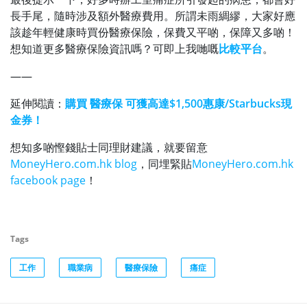
長手尾，隨時涉及額外醫療費用。所謂未雨綢繆，大家好應
該
趁年輕健康時買份醫療保險，保費又平啲，保障又多啲！
想知道更多醫療保險資訊嗎？可即上我哋嘅
比較平台
。
——
延伸閱讀：
購買 醫療保 可獲高達$1,500惠康/Starbucks現
金券！
想知多啲慳錢貼士同理財建議，就要留意
MoneyHero.com.hk blog
，同埋緊貼
MoneyHero.com.hk
facebook page
！
Tags
工作
職業病
醫療保險
痛症