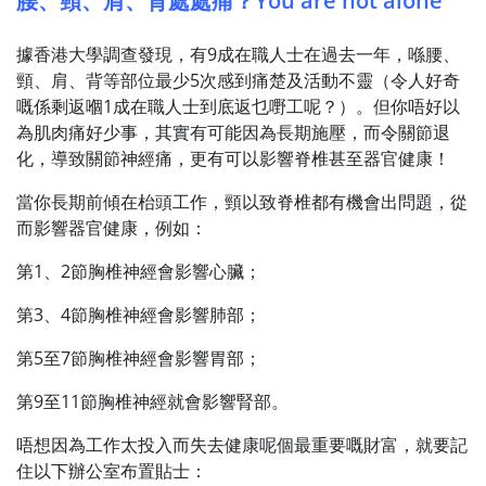
腰、頸、肩、背處處痛？You are not alone
據香港大學調查發現，有9成在職人士在過去一年，喺腰、
頸、肩、背等部位最少5次感到痛楚及活動不靈（令人好奇
嘅係剩返嗰1成在職人士到底返乜嘢工呢？）。但你唔好以
為肌肉痛好少事，其實有可能因為長期施壓，而令關節退
化，導致關節神經痛，更有可以影響脊椎甚至器官健康！
當你長期前傾在枱頭工作，頸以致脊椎都有機會出問題，從
而影響器官健康，例如：
第1、2節胸椎神經會影響心臟；
第3、4節胸椎神經會影響肺部；
第5至7節胸椎神經會影響胃部；
第9至11節胸椎神經就會影響腎部。
唔想因為工作太投入而失去健康呢個最重要嘅財富，就要記
住以下辦公室布置貼士：