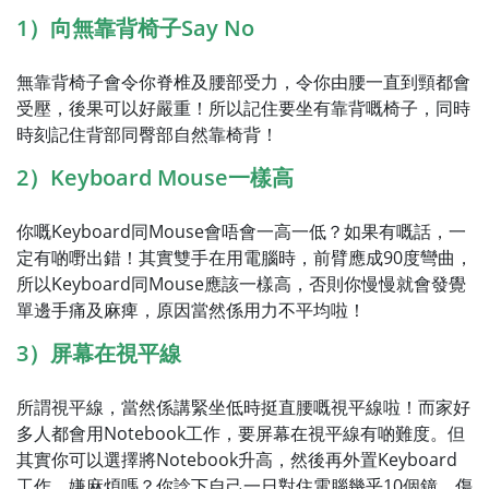
1）向無靠背椅子Say No
無靠背椅子會令你脊椎及腰部受力，令你由腰一直到頸都會
受壓，後果可以好嚴重！所以記住要坐有靠背嘅椅子，同時
時刻記住背部同臀部自然靠椅背！
2）Keyboard Mouse一樣高
你嘅Keyboard同Mouse會唔會一高一低？如果有嘅話，一
定有啲嘢出錯！其實雙手在用電腦時，前臂應成90度彎曲，
所以Keyboard同Mouse應該一樣高，否則你慢慢就會發覺
單邊手痛及麻痺，原因當然係用力不平均啦！
3）屏幕在視平線
所謂視平線，當然係講緊坐低時挺直腰嘅視平線啦！而家好
多人都會用Notebook工作，要屏幕在視平線有啲難度。但
其實你可以選擇將Notebook升高，然後再外置Keyboard
工作。嫌麻煩嗎？你諗下自己一日對住電腦幾乎10個鐘，傷