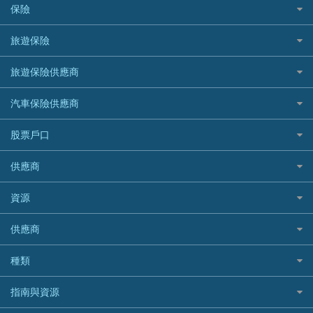
債務重組一覽
HSBC滙豐銀行
八達通自動增值信用卡
保險
DSB 大新銀行
日本遊信用卡攻略
一田購物優惠日
汽車貸款
供樓利息扣稅
Mox
Fubon 富邦銀行
韓國遊信用卡攻略
SOGO感謝祭
旅遊保險
緊急貸款比較
旅遊保險
最佳貸款app
信銀國際
HK Finance 香港信貸
台灣遊信用卡攻略
HKTVmall優惠碼
汽車保險
最佳小額貸款比較
大新銀行
日本旅遊保險及資訊
HSBC 滙豐銀行貸款
旅遊保險供應商
機場貴賓室信用卡
交稅優惠
家居保險
易批必批貸款
恒生銀行
泰國旅遊保險及資訊
K Cash 貸款
Visa信用卡
酒店優惠碼
家傭保險
AXA 安盛
24小時貸款
汽車保險供應商
Standard Chartered渣打銀行
台灣旅遊保險及資訊
Mox 銀行
萬事達卡
機票優惠碼
寵物保險
AIG 美亞
最佳循環貸款
安信EarnMORE
韓國旅遊保險及資訊
大新汽車保險
National Resources 中潤物業按揭
銀聯信用卡
股票戶口
定期人壽保險
Allianz 安聯
AEON
歐洲旅遊保險及資訊
中銀汽車保險
OCBC 華僑銀行
高獎賞信用卡推薦
危疾保險
Allied World 世聯
富途證券
東亞銀行
供應商
越南旅遊保險及資訊
Allianz安聯汽車保險
PrimeCredit 安信信貸
酒店信用卡
年金資訊
Avo
IB盈透證券
SIM
澳洲旅遊保險及資訊
bolttech保障汽車保險
Promise 邦民日本財務
富途牛牛好唔好？
資源
樓宇火險
中國銀行
老虎證券
Airwallex信用卡
長者嘆世界
Zurich蘇黎世汽車保險
Rabbit Credit月兔信貸
Webull微牛證券好唔好？
Bolttech 保特
uSMART 盈立證券
股票戶口開戶
供應商
家庭親子遊
QBE昆士蘭汽車保險
Standard Chartered 渣打銀行
Longbridge長橋證券好唔好？
Blue Cross 藍十字
華盛証券
證券行邊間好？
全年周圍飛
平安汽車保險
UA 亞洲聯合財務
老虎證券好唔好？
銀行戶口比較
種類
中國平安
長橋證券
港股5隻高息ETF精選
手機邊份好
WeLab Bank
華盛証券好唔好？
尊尚銀行戶口
大新銀行
WeBull微牛證券
什麼是ETF？
定期存款
自駕遊比較
指南與資源
WeLend 貸款
漲樂全球通好唔好？
Citi Plus
Generali 忠意
漲樂全球通｜華泰國際
香港30大高息股排行
港元定存
相機有得保