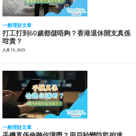
一般理財文章
打工打到60歲都儲唔夠？香港退休開支真係
咁貴？
八月 15, 2025
一般理財文章
手機真係偷聽你講嘢？用戶秒變防監控達