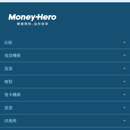
比較
私人貸款比較
借貸機構
稅季/稅務貸款
BEA 東亞銀行
資源
網上貸款
BOC 中國銀行
結餘轉戶(清卡數貸款)
如何申請個人貸款
種類
Cashing Pro 優尚信貸
銀行貸款
如何管理個人貸款
CCB(Asia) 中國建設銀行 (亞洲)
網購優惠
發卡機構
財務公司貸款
個人貸款有用資訊
Citibank 花旗銀行
精選外幣網購信用卡
免入息貸款
清卡數貸款教學
Citibank花旗銀行
資源
CNCBI 信銀國際
尊尚信用卡
免TU貸款
循環貸款教學
AE美國運通
CreFIT 維信
公司信用卡
Black Friday優惠
供應商
急借錢
個人化貸款產品推介 🔥全新
DBS星展銀行
DBS 星展銀行
電子錢包信用卡
淘寶付款方式
業主貸款