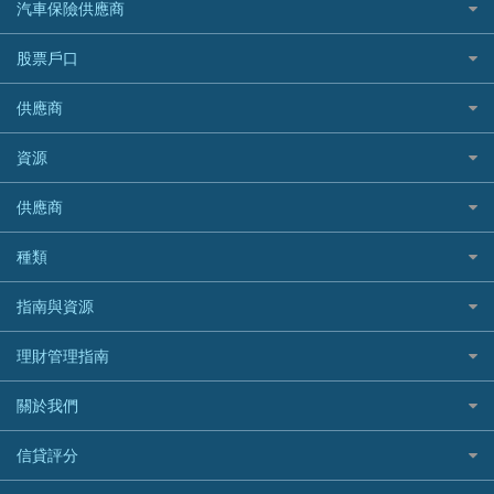
家傭保險
AXA 安盛
24小時貸款
汽車保險供應商
Standard Chartered渣打銀行
台灣旅遊保險及資訊
Mox 銀行
萬事達卡
機票優惠碼
寵物保險
AIG 美亞
最佳循環貸款
安信EarnMORE
韓國旅遊保險及資訊
大新汽車保險
National Resources 中潤物業按揭
銀聯信用卡
股票戶口
定期人壽保險
Allianz 安聯
AEON
歐洲旅遊保險及資訊
中銀汽車保險
OCBC 華僑銀行
高獎賞信用卡推薦
危疾保險
Allied World 世聯
富途證券
東亞銀行
供應商
越南旅遊保險及資訊
Allianz安聯汽車保險
PrimeCredit 安信信貸
酒店信用卡
年金資訊
Avo
IB盈透證券
SIM
澳洲旅遊保險及資訊
bolttech保障汽車保險
Promise 邦民日本財務
富途牛牛好唔好？
資源
樓宇火險
中國銀行
老虎證券
Airwallex信用卡
長者嘆世界
Zurich蘇黎世汽車保險
Rabbit Credit月兔信貸
Webull微牛證券好唔好？
Bolttech 保特
uSMART 盈立證券
股票戶口開戶
供應商
家庭親子遊
QBE昆士蘭汽車保險
Standard Chartered 渣打銀行
Longbridge長橋證券好唔好？
Blue Cross 藍十字
華盛証券
證券行邊間好？
全年周圍飛
平安汽車保險
UA 亞洲聯合財務
老虎證券好唔好？
銀行戶口比較
種類
中國平安
長橋證券
港股5隻高息ETF精選
手機邊份好
WeLab Bank
華盛証券好唔好？
尊尚銀行戶口
大新銀行
WeBull微牛證券
什麼是ETF？
定期存款
自駕遊比較
指南與資源
WeLend 貸款
漲樂全球通好唔好？
Citi Plus
Generali 忠意
漲樂全球通｜華泰國際
香港30大高息股排行
港元定存
相機有得保
X Wallet 貸款
IB盈透證券好唔好？
中信銀行inMotion
理財資訊
HSBC滙豐銀行
理財管理指南
OSL
黃金ETF懶人包
人民幣定存
專為孕婦設計的最佳旅遊保險
ZA Bank
盈立證券 uSMART 好唔好？
Airwallex銀行
識慳識賺
MSIG 三井住友
StashAway
最值得注意的比特幣ETF
美元定存
常用相關詞彙
最佳滑雪旅遊保險
關於我們
Stashaway好唔好？
債務管理
Prudential 保誠
Syfe
選股策略：五步調查攻略
英鎊定存
MoneyHero電子報
最適合BB的旅遊保險
Hashkey好唔好？
投資理財
服務承諾
QBE 昆士蘭
信貸評分
澳元定存
所有合作銀行或機構
Syfe好唔好？
置業安居
網上支援
Starr