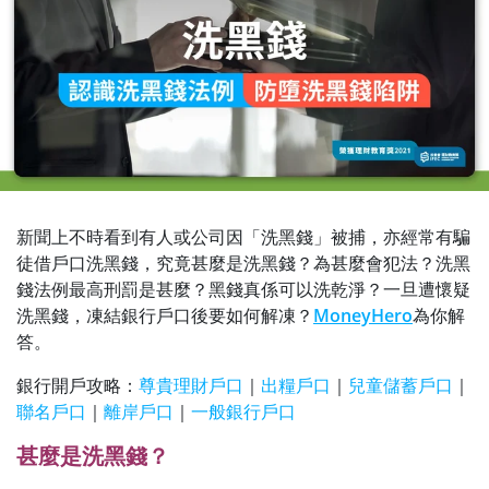
新聞上不時看到有人或公司因「洗黑錢」被捕，亦經常有騙
徒借戶口洗黑錢，究竟甚麼是洗黑錢？為甚麼會犯法？洗黑
錢法例最高刑罰是甚麼？黑錢真係可以洗乾淨？一旦遭懷疑
洗黑錢，凍結銀行戶口後要如何解凍？
MoneyHero
為你解
答。
銀行開戶攻略：
尊貴理財戶口
｜
出糧戶口
｜
兒童儲蓄戶口
｜
聯名戶口
｜
離岸戶口
｜
一般銀行戶口
甚麼是洗黑錢？