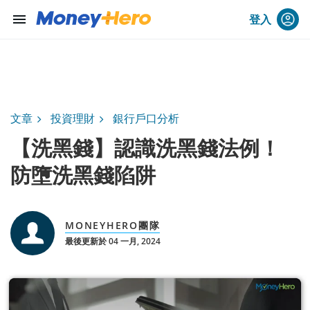
menu
登入
文章
投資理財
銀行戶口分析
【洗黑錢】認識洗黑錢法例！
防墮洗黑錢陷阱
MONEYHERO團隊
最後更新於 04 一月, 2024