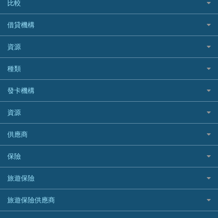
比較
私人貸款比較
借貸機構
稅季/稅務貸款
BEA 東亞銀行
資源
網上貸款
BOC 中國銀行
結餘轉戶(清卡數貸款)
如何申請個人貸款
種類
Cashing Pro 優尚信貸
銀行貸款
如何管理個人貸款
CCB(Asia) 中國建設銀行 (亞洲)
網購優惠
發卡機構
財務公司貸款
個人貸款有用資訊
Citibank 花旗銀行
精選外幣網購信用卡
免入息貸款
清卡數貸款教學
Citibank花旗銀行
資源
CNCBI 信銀國際
尊尚信用卡
免TU貸款
循環貸款教學
AE美國運通
CreFIT 維信
公司信用卡
Black Friday優惠
供應商
急借錢
個人化貸款產品推介 🔥全新
DBS星展銀行
DBS 星展銀行
電子錢包信用卡
淘寶付款方式
業主貸款
債務重組一覽
HSBC滙豐銀行
八達通自動增值信用卡
保險
DSB 大新銀行
日本遊信用卡攻略
一田購物優惠日
汽車貸款
供樓利息扣稅
Mox
Fubon 富邦銀行
韓國遊信用卡攻略
SOGO感謝祭
旅遊保險
緊急貸款比較
旅遊保險
最佳貸款app
信銀國際
HK Finance 香港信貸
台灣遊信用卡攻略
HKTVmall優惠碼
汽車保險
最佳小額貸款比較
大新銀行
日本旅遊保險及資訊
HSBC 滙豐銀行貸款
旅遊保險供應商
機場貴賓室信用卡
交稅優惠
家居保險
易批必批貸款
恒生銀行
泰國旅遊保險及資訊
K Cash 貸款
Visa信用卡
酒店優惠碼