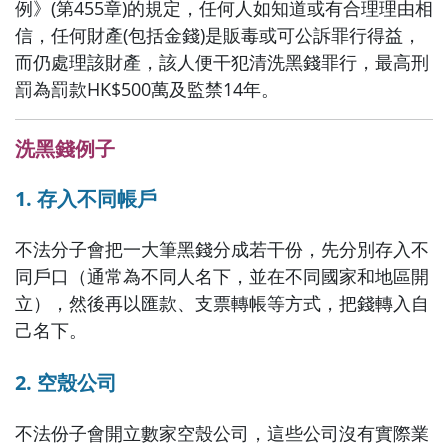
例》(第455章)的規定，任何人如知道或有合理理由相
信，任何財產(包括金錢)是販毒或可公訴罪行得益，
而仍處理該財產，該人便干犯清洗黑錢罪行，最高刑
罰為罰款HK$500萬及監禁14年。
洗黑錢例子
1. 存入不同帳戶
不法分子會把一大筆黑錢分成若干份，先分別存入不
同戶口（通常為不同人名下，並在不同國家和地區開
立），然後再以匯款、支票轉帳等方式，把錢轉入自
己名下。
2. 空殼公司
不法份子會開立數家空殼公司，這些公司沒有實際業