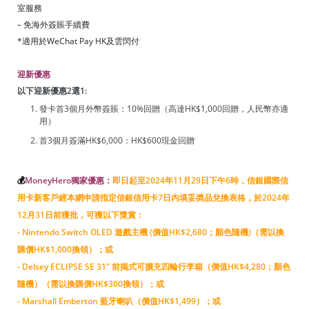
室服務
– 免海外簽賬手續費
*適用於WeChat Pay HK及雲閃付
迎新優惠
以下迎新優惠2選1:
發卡首3個月外幣簽賬：10%回贈（高達HK$1,000回贈，人民幣亦適
用）
首3個月簽滿HK$6,000：HK$600現金回贈
💰
MoneyHero獨家優惠：
即日起至2024年11月29日下午6時，信銀國際信
用卡新客戶經本網申請指定信銀信用卡7日内填妥奬品兌換表格，於2024年
12月31日前獲批，可獲以下獎賞：
- Nintendo Switch OLED 遊戲主機 (價值HK$2,680；顏色隨機)（需以換
購價HK$1,000換領）；或
- Delsey ECLIPSE SE 31" 前揭式可擴充四輪行李箱（價值HK$4,280；顏色
隨機）（需以換購價HK$300換領）；或
- Marshall Emberton 藍牙喇叭（價值HK$1,499）；或