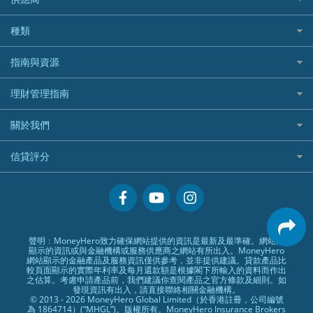
家庭親子遊
QBE昆士蘭汽車保險
Standard Chartered 渣打銀行
Longbridge長橋證券好唔好？
Blue Cross 藍十字
華盛証券
證券行邊間好？
全年周圍飛
平安汽車保險
UA 亞洲聯合財務
老虎證券好唔好？
銀行戶口比較
種類
中國平安
長橋證券
港股5隻高息ETF精選
手機邊份好
WeLab Bank
華盛証券好唔好？
尊尚銀行戶口
大新銀行
WeBull微牛證券
什麼是ETF？
定期存款
自駕遊比較
指南與資源
WeLend 貸款
漲樂全球通好唔好？
Citi Plus
Generali 忠意
漲樂全球通｜華泰國際
香港30大高息股排行
港元定存
相機有得保
X Wallet 貸款
IB盈透證券好唔好？
中信銀行inMotion
理財資訊
HSBC滙豐銀行
理財管理指南
OSL
黃金ETF懶人包
人民幣定存
專為孕婦設計的最佳旅遊保險
ZA Bank
盈立證券 uSMART 好唔好？
Airwallex銀行
識慳識賺
MSIG 三井住友
StashAway
最值得注意的比特幣ETF
美元定存
常用相關詞彙
最佳滑雪旅遊保險
關於我們
Stashaway好唔好？
債務管理
Prudential 保誠
Syfe
選股策略：五步調查攻略
英鎊定存
MoneyHero電子報
最適合BB的旅遊保險
Hashkey好唔好？
投資理財
服務承諾
QBE 昆士蘭
信貸評分
澳元定存
所有合作銀行或機構
Syfe好唔好？
置業安居
網上支援
Starr
信貸評分指南
人生保障
精選產品
Zurich 蘇黎世
精明旅遊
換領現金券流程
創業求職
常見問題
聲明﹕MoneyHero致力確保網站提供的資訊是最新及最準確。網站所
顯示的資訊或與金融機構或服務供應商之網站有所出入。MoneyHero
專欄文章
條款及細則
網站顯示的金融產品及服務資訊僅供參考，並非提供建議。貸款產品比
較頁面顯示的實際年利率及每月還款額是根據閣下所輸入的資料而作出
編輯守則
之估算。考慮申請產品前，我們建議你查閱產品之官方條款及細則。如
發現資訊有出入，請直接聯絡相關金融機構。
廣告合作
© 2013 - 2026 MoneyHero Global Limited（於香港註冊，公司編號
為 1864714）(“MHGL”)。版權所有。MoneyHero Insurance Brokers