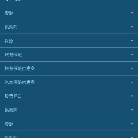
財務公司貸款
個人貸款有用資訊
Citibank 花旗銀行
精選外幣網購信用卡
免入息貸款
清卡數貸款教學
Citibank花旗銀行
資源
CNCBI 信銀國際
尊尚信用卡
免TU貸款
循環貸款教學
AE美國運通
CreFIT 維信
公司信用卡
Black Friday優惠
供應商
急借錢
個人化貸款產品推介 🔥全新
DBS星展銀行
DBS 星展銀行
電子錢包信用卡
淘寶付款方式
業主貸款
債務重組一覽
HSBC滙豐銀行
八達通自動增值信用卡
保險
DSB 大新銀行
日本遊信用卡攻略
一田購物優惠日
汽車貸款
供樓利息扣稅
Mox
Fubon 富邦銀行
韓國遊信用卡攻略
SOGO感謝祭
旅遊保險
緊急貸款比較
旅遊保險
最佳貸款app
信銀國際
HK Finance 香港信貸
台灣遊信用卡攻略
HKTVmall優惠碼
汽車保險
最佳小額貸款比較
大新銀行
日本旅遊保險及資訊
HSBC 滙豐銀行貸款
旅遊保險供應商
機場貴賓室信用卡
交稅優惠
家居保險
易批必批貸款
恒生銀行
泰國旅遊保險及資訊
K Cash 貸款
Visa信用卡
酒店優惠碼
家傭保險
AXA 安盛
24小時貸款
汽車保險供應商
Standard Chartered渣打銀行
台灣旅遊保險及資訊
Mox 銀行
萬事達卡
機票優惠碼
寵物保險
AIG 美亞
最佳循環貸款
安信EarnMORE
韓國旅遊保險及資訊
大新汽車保險
National Resources 中潤物業按揭
銀聯信用卡
股票戶口
定期人壽保險
Allianz 安聯
AEON
歐洲旅遊保險及資訊
中銀汽車保險
OCBC 華僑銀行
高獎賞信用卡推薦
危疾保險
Allied World 世聯
富途證券
東亞銀行
供應商
越南旅遊保險及資訊
Allianz安聯汽車保險
PrimeCredit 安信信貸
酒店信用卡
年金資訊
Avo
IB盈透證券
SIM
澳洲旅遊保險及資訊
bolttech保障汽車保險
Promise 邦民日本財務
富途牛牛好唔好？
資源
樓宇火險
中國銀行
老虎證券
Airwallex信用卡
長者嘆世界
Zurich蘇黎世汽車保險
Rabbit Credit月兔信貸
Webull微牛證券好唔好？
Bolttech 保特
uSMART 盈立證券
股票戶口開戶
供應商