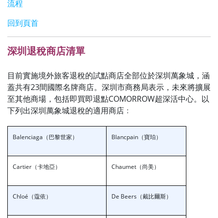
流程
回到頁首
深圳退稅商店清單
目前實施境外旅客退稅的試點商店全部位於深圳萬象城，涵
蓋共有23間國際名牌商店。深圳市商務局表示，未來將擴展
至其他商場，包括即買即退點COMORROW超深活中心。以
下列出深圳萬象城退稅的適用商店﹕
Balenciaga（巴黎世家）
Blancpain（寶珀）
Cartier（卡地亞）
Chaumet（尚美）
Chloé（蔻依）
De Beers（戴比爾斯）