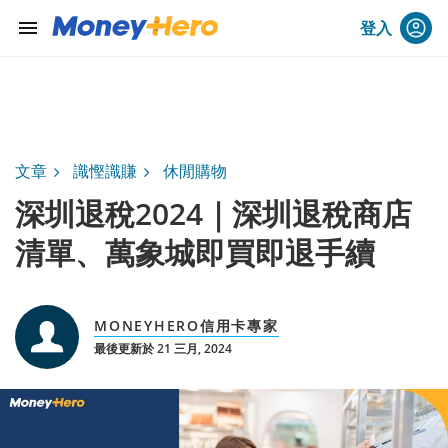
menu
登入
文章
識慳識賺
休閒購物
深圳退稅2024｜深圳退稅商店
清單、萬象城即買即退手續
MONEYHERO信用卡專家
最後更新於 21 三月, 2024