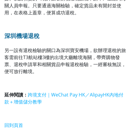
關人員申報。只要通過海關檢驗，確定貨品未有開封並使
用，在表格上蓋章，便算成功退稅。
深圳機場退稅
另一設有退稅檢驗的關口為深圳寶安機場，欲辦理退稅的旅
客需前往T3航站樓3樓的出境大廳離境海關，帶齊購物發
票、退稅申請單和相關貨品申報退稅檢驗，一經審核無誤，
便可放行離境。
延伸閱讀：
跨境支付｜WeChat Pay HK／AlipayHK內地付
款＋增值儲分教學
回到頁首