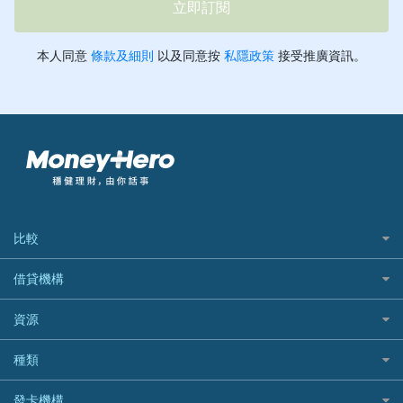
比較
私人貸款比較
借貸機構
稅季/稅務貸款
BEA 東亞銀行
資源
網上貸款
BOC 中國銀行
結餘轉戶(清卡數貸款)
如何申請個人貸款
種類
Cashing Pro 優尚信貸
銀行貸款
如何管理個人貸款
CCB(Asia) 中國建設銀行 (亞洲)
網購優惠
發卡機構