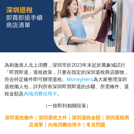
為刺激港人北上消費，深圳市於2023年末起於萬象城試行
「即買即退」退稅政策，只要在指定的深圳退稅商店購物，
符合特定條件即可辦理退稅。
MoneyHero
為大家整理深圳
退稅懶人包，詳列所有深圳即買即退的步驟、所需條件、退
稅金額及
內地消費信用卡
。
（一按即到相關段落）
深圳退稅條件
｜
深圳退稅文件
｜
深圳退稅金額
｜
深圳退稅商
店清單
｜
內地消費信用卡
｜
常見問題