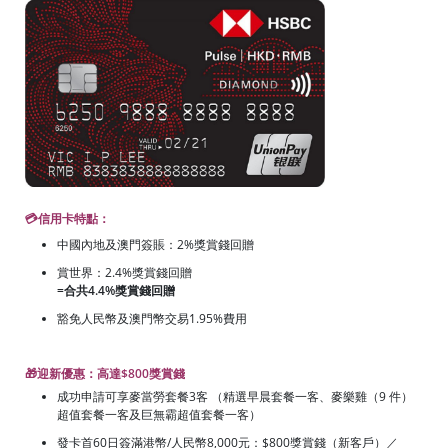
💳信用卡特點：
中國內地及澳門簽賬：2%獎賞錢回贈
賞世界：2.4%獎賞錢回贈
=合共4.4%獎賞錢回贈
豁免人民幣及澳門幣交易1.95%費用
🎁迎新優惠：高達$800獎賞錢
成功申請可享麥當勞套餐3客 （精選早晨套餐一客、麥樂雞（9 件）
超值套餐一客及巨無霸超值套餐一客）
發卡首60日簽滿港幣/人民幣8,000元：$800獎賞錢（新客戶）／