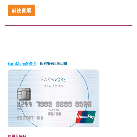
EarnMore銀聯卡
：所有簽賬2%回贈
信用卡特點