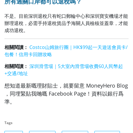
所有過關口岸都可以退稅嗎？
不是。目前深圳退稅只有蛇口郵輪中心和深圳寶安機場才能
辦理退稅，必需手持退稅貨品予海關人員檢核並蓋章，才能
成功退稅。
相關閱讀：
Costco山姆旅行團｜HK$99起一天遊送會員卡/
包餐！信用卡回贈攻略
相關閱讀：
深圳滑雪場｜5大室內滑雪場收費60人民幣起
+交通/地址
想知道最新嘅理財貼士，就要留意 MoneyHero Blog
，同埋緊貼我哋嘅 Facebook Page！資料以銀行爲
準。
Tags