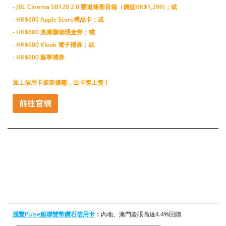
-
JBL Cinema SB120 2.0 聲道條形音箱（價值HK$1,299)
；或
- HK$600 Apple Store禮品卡；或
- HK$600 惠康購物現金券；或
- HK$600 Klook 電子禮券；或
- HK$600 蘇寧禮券
加上信用卡迎新優惠，出卡獎上獎！
滙豐Pulse銀聯雙幣鑽石信用卡
：
內地、澳門簽賬高達4.4%回贈