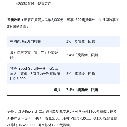
$200獎賞錢（現有客戶）
迎新攻略：
新客戶簽滿人民幣8,000元，可享$800獎賞錢外，並且同時享有
3重回贈獎賞：
中國內地及澳門簽賬
2%「獎賞錢」回贈
最紅自主獎賞「賞世界」外幣簽
2.4%「獎賞錢」回贈
賬
符合Travel Guru第一級「GO 級
旅人」要求：3個月內外幣簽賬滿
3%「獎賞錢」回贈
HK$8,000
總共
7.4%「獎賞錢」回贈
另外， 透過Reward+二維碼付款功能交易5次可享額外$100獎賞錢，以及
新客戶發卡首60日申請「現金套現」分期12個月或以上、獲批核提款金額
相等於HK$20,000，可享額外$200獎賞錢。