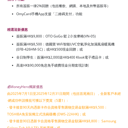
所有簽賬一律2%回贈（包括餐飲、網購、本地及外幣簽賬等）
OmyCard手機App支援「二維碼支付」功能
精選迎新優惠
簽賬滿HK$9,800：OTO GoGo 鬆 2.0 按摩椅(VN-05)
簽賬滿HK$8,500：德國寶 WiFi智能UVC空氣淨化加濕風扇暖風機
(EFB-426HM-SC)；或HK$500現金回贈；或
全日制學生：簽滿HK$2,000送HK$400 Klook電子禮品卡；或
高達HK$90,000免息免手續費現金分期套現計劃
💰MoneyHero獨家優惠
由2025年7月1日至2025年12月31日期間（包括首尾兩日），
全新客戶本經
·
網成功申請獲批可獲以下獎賞（5選1）:
- 發卡後首90天內憑新卡作合資格零售購物交易金額滿HK$9,500：
TOSHIBA免安裝獨立式洗碗碟機 (DWS-22AHK)；或
- 發卡後首90日憑新卡合資格零售購物交易金額滿HK$8,800： Samsung
Galaxy Tab A9 (LTE) 平板電腦；或