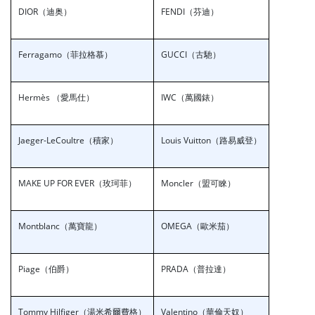
DIOR（迪奥）
FENDI（芬迪）
Ferragamo（菲拉格慕）
GUCCI（古馳）
Hermès （愛馬仕）
IWC（萬國錶）
Jaeger-LeCoultre（積家）
Louis Vuitton（路易威登）
MAKE UP FOR EVER（玫珂菲）
Moncler（盟可睞）
Montblanc（萬寶龍）
OMEGA（歐米茄）
Piage（伯爵）
PRADA（普拉達）
Tommy Hilfiger（湯米希爾費格）
Valentino（華倫天奴）