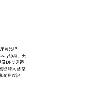
的床褥品牌
aly絲漣、美
，以及DPM床褥
消委會聯同國際
和耐用度評