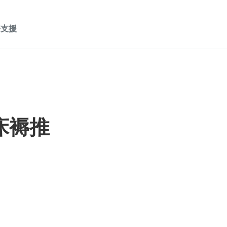
務支援
床褥推