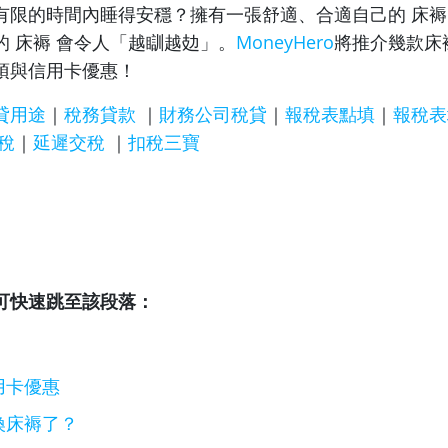
有限的時間內睡得安穩？擁有一張舒適、合適自己的 床褥
的 床褥 會令人「越瞓越攰」。
MoneyHero
將推介幾款床
項與信用卡優惠！
貸用途
｜
稅務貸款
｜
財務公司稅貸
｜
報稅表點填
｜
報稅表
稅
｜
延遲交稅
｜
扣稅三寶
可快速跳至該段落：
用卡優惠
換床褥了？