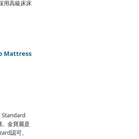
採用高級床床
Mattress
andard
層。金寶麗是
zard認可、