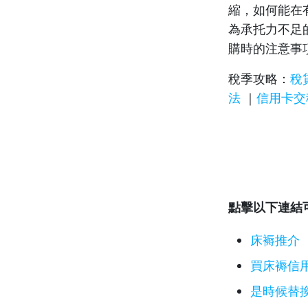
縮，如何能在
為承托力不足
購時的注意事
稅季攻略：
稅
法
｜
信用卡交
點擊以下連結
床褥推介
買床褥信
是時候替