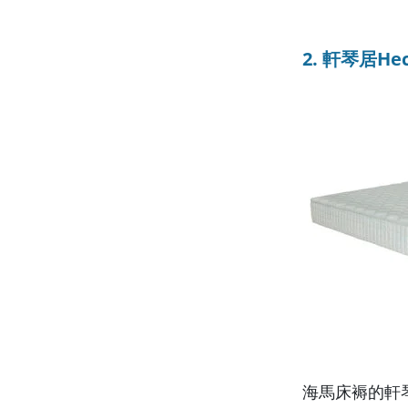
2. 軒琴居H
海馬床褥的軒