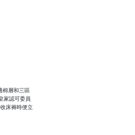
適棉層和三區
皇家認可委員
，簽收床褥時便立