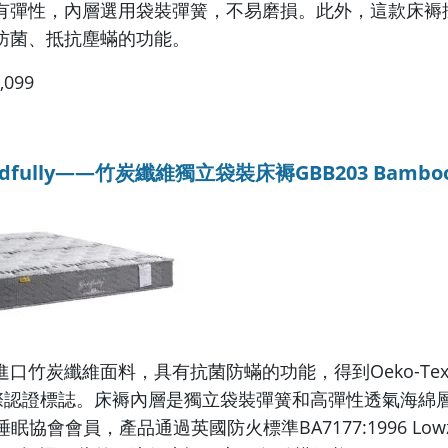
有彈性，內層選用袋裝彈簧，不易磨損。此外，這款床褥
防菌、抵抗塵蟎的功能。
099
ldfully——竹炭纖維獨立袋裝床褥GBB203 Bamboo 
口竹炭纖維面料，具有抗菌防蟎的功能，得到Oeko-Tex St
國際認證標誌。床褥內層是獨立袋裝彈簧和高彈性透氣海綿
睡眠協會會員，產品通過英國防火標準BA7177:1996 Low