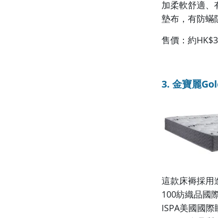
加柔軟舒適、
墊布，有防蟎
售價：約HK$3,
3. 金寶麗Go
這款床褥採用進
100紡織品
ISPA美國國際