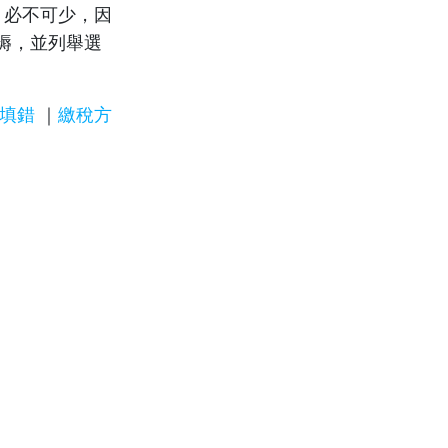
 必不可少，因
褥，並列舉選
填錯
｜
繳稅方