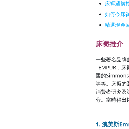
床褥選購
如何令床
精選現金
床褥推介
一些著名品牌的
TEMPUR，
國的Simmon
等等。床褥的
消費者研究及
分。當時得出
1. 澳美斯Em