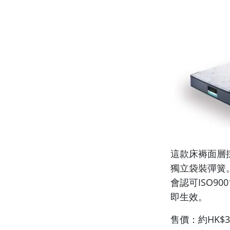
這款床褥面層採
獨立袋裝彈簧
會認可ISO9
即生效。
售價：約HK$3,