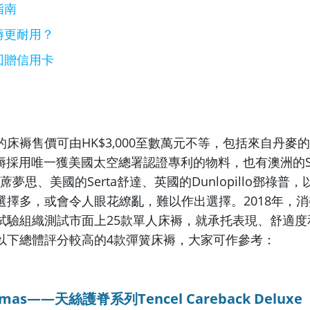
指南
褥更耐用？
回贈信用卡
床褥售價可由HK$3,000至數萬元不等，包括來自丹麥
床褥採用唯一獲美國太空總署認證專利的物料，也有澳洲的Se
s蓆夢思、美國的Serta舒達、英國的Dunlopillo鄧祿普
選擇多，或會令人眼花繚亂，難以作出選擇。2018年，
試驗組織測試市面上25款單人床褥，就承托表現、舒適度
以下總體評分較高的4款彈簧床褥，大家可作參考：
mas——天絲護脊系列Tencel Careback Deluxe