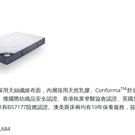
TM
用天絲纖維布面，內層採用天然乳膠、Conforma
舒
。獲國際紡織品安全認證、香港執業脊醫協會認證、英國
001和BS7177阻燃認證。澳美斯床褥均有10年保養服務
684