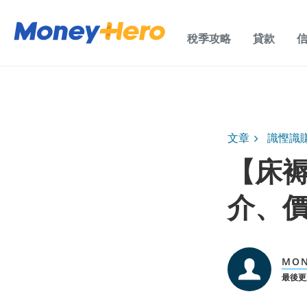
稅季攻略
貸款
文章
識慳識
【床褥
介、
MON
最後更新