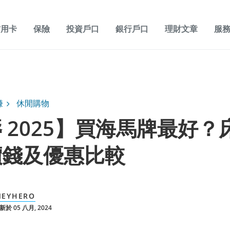
信用卡
保險
投資戶口
銀行戶口
理財文章
服
賺
休閒購物
 2025】買海馬牌最好？
價錢及優惠比較
EYHERO
於 05 八月, 2024