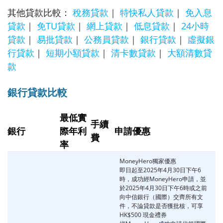
其他貸款比較：
稅務貸款
｜
特快私人貸款
｜
免入息
貸款
｜
免TU貸款
｜
網上貸款
｜
低息貸款
｜
24小時
貸款
｜
易批貸款
｜
公務員貸款
｜
銀行貸款
｜
虛擬銀
行貸款
｜
短期小額貸款
｜
清卡數貸款
｜
大額清數貸
款
銀行貸款比較
最低實
手續
銀行
際年利
申請優惠
費
率
MoneyHero獨家優惠
即日起至2025年4月30日下午6
時，成功經MoneyHero申請，並
於2025年4月30日下午6時或之前
向中信銀行（國際）交齊所有文
件，不論貸款是否獲批核，可享
HK$500 現金禮券