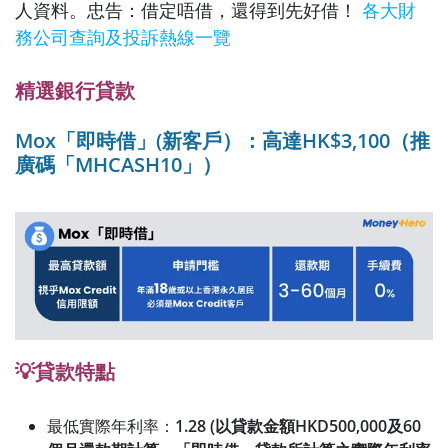
人資料。忠告：借定唔借，還得到先好借！
各大財
務公司查詢及投訴熱線一覽
精選銀行貸款
Mox「即時借」(新客戶）：高達HK$3,100（推
廣碼「MHCASH10」）
💡貸款特點
最低實際年利率：
1.28 (以貸款金額HKD500,000及60