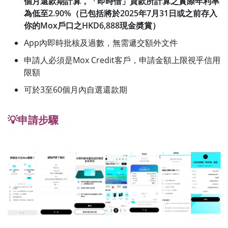
個月還款期計算，「即時借」貸款所計算之實際年利率
為低至2.90%（已包括將於2025年7月31日或之前存入
你的Mox戶口之HKD6,888現金奬賞）
App內即時批核及過數，無需遞交額外文件
申請人必須是Mox Credit客戶，申請金額上限視乎信用
限額
可於3至60個月內自選還款期
💡申請步驟