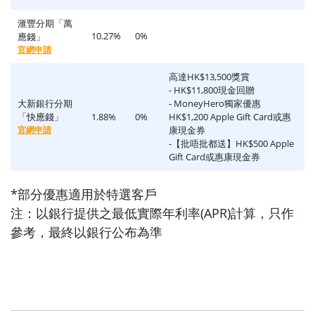
滙豐分期「萬
10.27%
0%
應錢」
官網申請
高達HK$13,500獎賞
- HK$11,800現金回贈
大新銀行分期
- MoneyHero獨家優惠
「快應錢」
1.88%
0%
HK$1,200 Apple Gift Card或惠
官網申請
康現金券
-【批唔批都送】HK$500 Apple
Gift Card或惠康現金券
*部分優惠適用於特選客戶
注：以銀行提供之最低實際年利率(APR)計算，只作
參考，最終以銀行公布為準