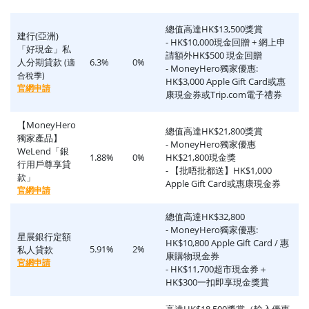
總值高達HK$13,500獎賞
建行(亞洲)
- HK$10,000現金回贈 + 網上申
「好現金」私
請額外HK$500 現金回贈
人分期貸款
6.3%
0%
(適
- MoneyHero獨家優惠:
合稅季)
HK$3,000 Apple Gift Card或惠
官網申請
康現金券或Trip.com電子禮券
【MoneyHero
總值高達HK$21,800獎賞
獨家產品】
- MoneyHero獨家優惠
WeLend「銀
1.88%
0%
HK$21,800現金獎
行用戶尊享貸
- 【批唔批都送】HK$1,000
款」
Apple Gift Card或惠康現金券
官網申請
總值高達HK$32,800
- MoneyHero獨家優惠:
星展銀行定額
HK$10,800 Apple Gift Card / 惠
5.91%
2%
私人貸款
康購物現金券
官網申請
- HK$11,700超市現金券＋
HK$300一扣即享現金獎賞
高達HK$18,500獎賞（輸入優惠