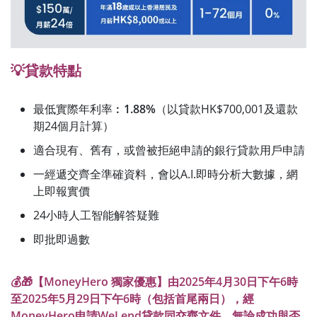
💡貸款特點
最低實際年利率︰
1.88%
（以貸款HK$700,001及還款
期24個月計算）
適合現有、舊有，或曾被拒絕申請的銀行貸款用戶申請
一經遞交齊全準確資料，會以A.I.即時分析大數據，網
上即報實價
24小時人工智能解答疑難
即批即過數
💰🎁【MoneyHero 獨家優惠】由2025年4月30日下午6時
至2025年5月29日下午6時（包括首尾兩日），經
MoneyHero申請WeLend貸款同交齊文件，無論成功與否