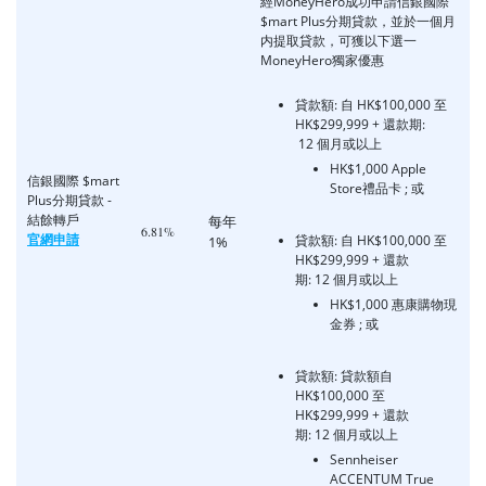
經MoneyHero成功申請信銀國際
$mart Plus分期貸款，
並於一個月
内提取貸款，
可獲以下選一
MoneyHero獨家優惠
貸款額: 自 HK$100,000 至
HK$299,999
+
還款期:
12 個月或以上
HK$1,000 Apple
信銀國際 $mart
Store禮品卡
; 或
Plus分期貸款 -
結餘轉戶
每年
6.81%
官網申請
貸款額: 自 HK$100,000 至
1%
HK$299,999
+
還款
期: 12 個月或以上
HK$1,000 惠康購物現
金券
; 或
貸款額: 貸款額自
HK$100,000 至
HK$299,999
+
還款
期: 12 個月或以上
Sennheiser
ACCENTUM True