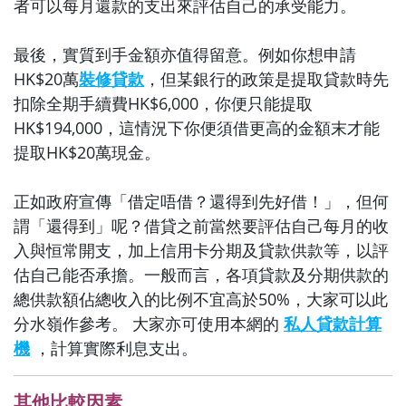
者可以每月還款的支出來評估自己的承受能力。
最後，實質到手金額亦值得留意。例如你想申請
HK$20萬
裝修貸款
，但某銀行的政策是提取貸款時先
扣除全期手續費HK$6,000，你便只能提取
HK$194,000，這情況下你便須借更高的金額末才能
提取HK$20萬現金。
正如政府宣傳「借定唔借？還得到先好借！」，但何
謂「還得到」呢？借貸之前當然要評估自己每月的收
入與恒常開支，加上信用卡分期及貸款供款等，以評
估自己能否承擔。一般而言，各項貸款及分期供款的
總供款額佔總收入的比例不宜高於50%，大家可以此
分水嶺作參考。
大家亦可使用本網的
私人貸款計算
機
，計算實際利息支出。
其他比較因素