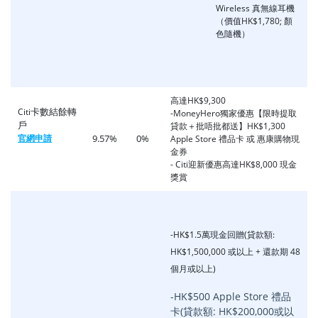
Wireless 真無線耳機
（價值HK$1,780; 顏
色隨機）
高達HK$9,300
卡數結餘轉
Citi
-
MoneyHero獨家優惠
【限時提取
戶
貸款＋批唔批都送】HK$1,300
官網申請
9.57%
0%
Apple Store 禮品卡 或 惠康購物現
金券
- Citi迎新優惠高達HK$8,000 現金
獎賞
-HK$1.5萬現金回贈(貸款額:
HK$1,500,000 或以上 + 還款期 48
個月或以上)
-HK$500 Apple Store 禮品
卡(貸款額: HK$200,000或以