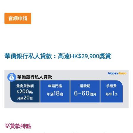
華僑銀行私人貸款︰高達HK$29,900獎賞
💡貸款特點