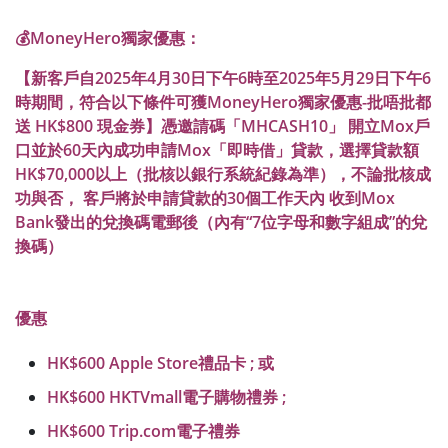
💰MoneyHero獨家優惠：
【新客戶自2025年4月30日下午6時至2025年5月29日下午6
時期間，符合以下條件可獲MoneyHero獨家優惠-批唔批都
送 HK$800 現金券】憑邀請碼「MHCASH10」 開立Mox戶
口並於60天內成功申請Mox「即時借」貸款，選擇貸款額
HK$70,000以上（批核以銀行系統紀錄為準），不論批核成
功與否， 客戶將於申請貸款的30個工作天內 收到Mox
Bank發出的兌換碼電郵後（內有“7位字母和數字組成”的兌
換碼）
優惠
HK$600 Apple Store禮品卡 ; 或
HK$600 HKTVmall電子購物禮券 ;
HK$600 Trip.com電子禮券