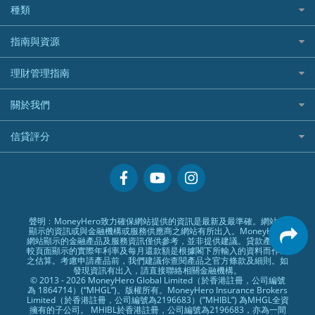
全年周圍飛
平安汽車保險
UA 亞洲聯合財務
老虎證券好唔好？
銀行戶口比較
種類
中國平安
長橋證券
港股5隻高息ETF精選
手機邊份好
WeLab Bank
華盛証券好唔好？
尊尚銀行戶口
大新銀行
WeBull微牛證券
什麼是ETF？
定期存款
自駕遊比較
指南與資源
WeLend 貸款
漲樂全球通好唔好？
Citi Plus
Generali 忠意
漲樂全球通｜華泰國際
香港30大高息股排行
港元定存
相機有得保
X Wallet 貸款
IB盈透證券好唔好？
中信銀行inMotion
理財資訊
HSBC滙豐銀行
理財管理指南
OSL
黃金ETF懶人包
人民幣定存
專為孕婦設計的最佳旅遊保險
ZA Bank
盈立證券 uSMART 好唔好？
Airwallex銀行
識慳識賺
MSIG 三井住友
StashAway
最值得注意的比特幣ETF
美元定存
常用相關詞彙
最佳滑雪旅遊保險
關於我們
Stashaway好唔好？
債務管理
Prudential 保誠
Syfe
選股策略：五步調查攻略
英鎊定存
MoneyHero電子報
最適合BB的旅遊保險
Hashkey好唔好？
投資理財
服務承諾
QBE 昆士蘭
信貸評分
澳元定存
所有合作銀行或機構
Syfe好唔好？
置業安居
網上支援
Starr
信貸評分指南
人生保障
精選產品
Zurich 蘇黎世
精明旅遊
換領現金券流程
創業求職
常見問題
聲明﹕MoneyHero致力確保網站提供的資訊是最新及最準確。網站所
顯示的資訊或與金融機構或服務供應商之網站有所出入。MoneyHero
專欄文章
條款及細則
網站顯示的金融產品及服務資訊僅供參考，並非提供建議。貸款產品比
較頁面顯示的實際年利率及每月還款額是根據閣下所輸入的資料而作出
編輯守則
之估算。考慮申請產品前，我們建議你查閱產品之官方條款及細則。如
發現資訊有出入，請直接聯絡相關金融機構。
廣告合作
© 2013 - 2026 MoneyHero Global Limited（於香港註冊，公司編號
為 1864714）(“MHGL”)。版權所有。MoneyHero Insurance Brokers
廣告政策
Limited（於香港註冊，公司編號為2196683）(”MHIBL”) 為MHGL全資
擁有的子公司。 MHIBL於香港註冊，公司編號為2196683，亦為一間