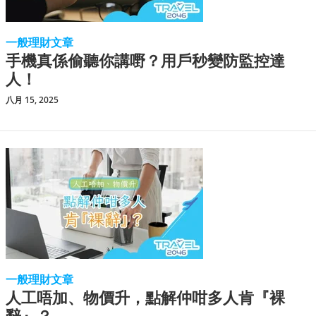
一般理財文章
手機真係偷聽你講嘢？用戶秒變防監控達
人！
八月 15, 2025
一般理財文章
人工唔加、物價升，點解仲咁多人肯『裸
辭』？