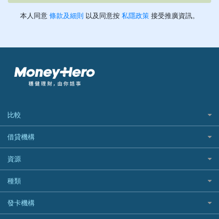
比較
私人貸款比較
借貸機構
稅季/稅務貸款
BEA 東亞銀行
資源
網上貸款
BOC 中國銀行
結餘轉戶(清卡數貸款)
如何申請個人貸款
種類
Cashing Pro 優尚信貸
銀行貸款
如何管理個人貸款
CCB(Asia) 中國建設銀行 (亞洲)
網購優惠
發卡機構
財務公司貸款
個人貸款有用資訊
Citibank 花旗銀行
精選外幣網購信用卡