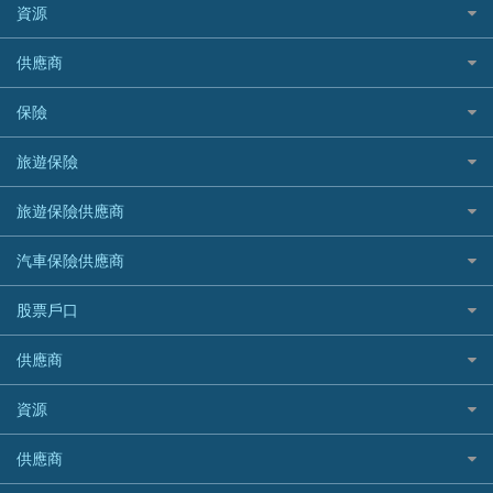
免入息貸款
清卡數貸款教學
Citibank花旗銀行
資源
CNCBI 信銀國際
尊尚信用卡
免TU貸款
循環貸款教學
AE美國運通
CreFIT 維信
公司信用卡
Black Friday優惠
供應商
急借錢
個人化貸款產品推介 🔥全新
DBS星展銀行
DBS 星展銀行
電子錢包信用卡
淘寶付款方式
業主貸款
債務重組一覽
HSBC滙豐銀行
八達通自動增值信用卡
保險
DSB 大新銀行
日本遊信用卡攻略
一田購物優惠日
汽車貸款
供樓利息扣稅
Mox
Fubon 富邦銀行
韓國遊信用卡攻略
SOGO感謝祭
旅遊保險
緊急貸款比較
旅遊保險
最佳貸款app
信銀國際
HK Finance 香港信貸
台灣遊信用卡攻略
HKTVmall優惠碼
汽車保險
最佳小額貸款比較
大新銀行
日本旅遊保險及資訊
HSBC 滙豐銀行貸款
旅遊保險供應商
機場貴賓室信用卡
交稅優惠
家居保險
易批必批貸款
恒生銀行
泰國旅遊保險及資訊
K Cash 貸款
Visa信用卡
酒店優惠碼
家傭保險
AXA 安盛
24小時貸款
汽車保險供應商
Standard Chartered渣打銀行
台灣旅遊保險及資訊
Mox 銀行
萬事達卡
機票優惠碼
寵物保險
AIG 美亞
最佳循環貸款
安信EarnMORE
韓國旅遊保險及資訊
大新汽車保險
National Resources 中潤物業按揭
銀聯信用卡
股票戶口
定期人壽保險
Allianz 安聯
AEON
歐洲旅遊保險及資訊
中銀汽車保險
OCBC 華僑銀行
高獎賞信用卡推薦
危疾保險
Allied World 世聯
富途證券
東亞銀行
供應商
越南旅遊保險及資訊
Allianz安聯汽車保險
PrimeCredit 安信信貸
酒店信用卡
年金資訊
Avo
IB盈透證券
SIM
澳洲旅遊保險及資訊
bolttech保障汽車保險
Promise 邦民日本財務
富途牛牛好唔好？
資源
樓宇火險
中國銀行
老虎證券
Airwallex信用卡
長者嘆世界
Zurich蘇黎世汽車保險
Rabbit Credit月兔信貸
Webull微牛證券好唔好？
Bolttech 保特
uSMART 盈立證券
股票戶口開戶
供應商
家庭親子遊
QBE昆士蘭汽車保險
Standard Chartered 渣打銀行
Longbridge長橋證券好唔好？
Blue Cross 藍十字
華盛証券
證券行邊間好？