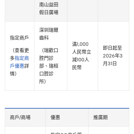
南山益田
假日廣場
深圳瑞爾
指定商戶
齒科
滿1,000
即日起至
（查看更
（瑞歡口
人民幣立
2026年3
多
指定商
腔門診
減100人
月31日
戶優惠
詳
部、瑞桓
民幣
情）
口腔診
所）
商戶/商場
優惠
推廣期