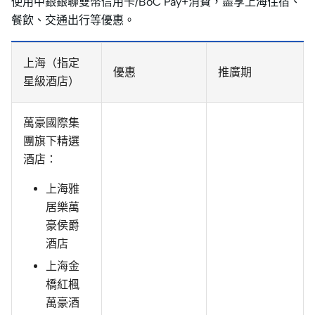
使用中銀銀聯雙幣信用卡/BoC Pay+消費，盡享上海住宿、
餐飲、交通出行等優惠。
上海（指定
優惠
推廣期
星級酒店）
萬豪國際集
團旗下精選
酒店：
上海雅
居樂萬
豪侯爵
酒店
上海金
橋紅楓
萬豪酒