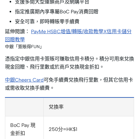
支援多間大型連鎖商戶及網購平台
指定推廣期內享專屬BoC Pay消費回贈
安全可靠，即時轉賬零手續費
延伸閱讀：
PayMe HSBC增值/轉賬/收款教學X信用卡儲分
回贈教學
中銀「簽賬得FUN」
憑指定中銀信用卡簽賬可賺取信用卡積分。積分可用來兌換
現金回贈、飛行里數或於商戶兌換現金折扣。
中銀Cheers Card
可免手續費兌換飛行里數，但其它信用卡
或需收取兌換手續費。
兌換率
BoC Pay 現
250分=HK$1
金折扣