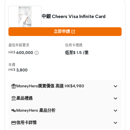
中銀 Cheers Visa Infinite Card

立即申請
最低年薪要求
信用卡禮遇
HK$
600,000
低至$
1.5 /里
年費
HK$
3,800


MoneyHero獎賞價值 高達 HK$4,980


產品禮遇

MoneyHero 產品分析


信用卡詳情