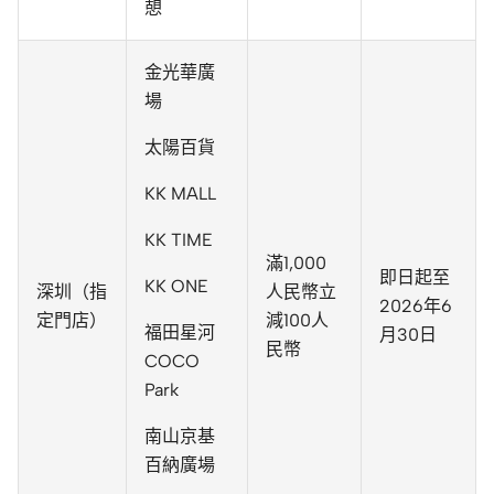
憩
金光華廣
場
太陽百貨
KK MALL
KK TIME
滿1,000
即日起至
KK ONE
深圳（指
人民幣立
2026年6
定門店）
減100人
福田星河
月30日
民幣
COCO
Park
南山京基
百納廣場