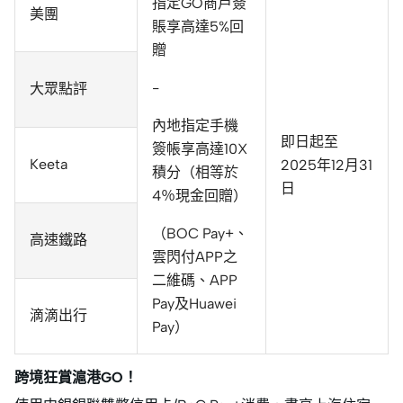
指定GO商戶簽
美團
賬享高達5%回
贈
-
大眾點評
內地指定手機
即日起至
簽帳享高達10X
Keeta
2025年12月31
積分（相等於
日
4％現金回贈）
（BOC Pay+、
高速鐵路
雲閃付APP之
二維碼、APP
Pay及Huawei
滴滴出行
Pay）
跨境狂賞滬港GO！