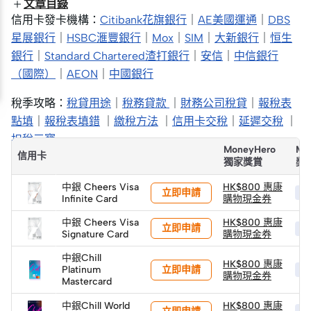
文章目錄
信用卡發卡機構：
Citibank花旗銀行
｜
AE美國運通
｜
DBS
星展銀行
｜
HSBC滙豐銀行
｜
Mox
｜
SIM
｜
大新銀行
｜
恒生
銀行
｜
Standard Chartered渣打銀行
｜
安信
｜
中信銀行
（國際）
｜
AEON
｜
中國銀行
稅季攻略：
稅貸用途
｜
稅務貸款
｜
財務公司稅貸
｜
報稅表
點填
｜
報稅表填錯
｜
繳稅方法
｜
信用卡交稅
｜
延遲交稅
｜
扣稅三寶
MoneyHero
Mo
信用卡
獨家獎賞
獎
中銀 Cheers Visa
HK$800 惠康
立即申請
HK
Infinite Card
購物現金券
中銀 Cheers Visa
HK$800 惠康
立即申請
HK
Signature Card
購物現金券
中銀Chill
HK$800 惠康
立即申請
Platinum
HK
購物現金券
Mastercard
中銀Chill World
HK$800 惠康