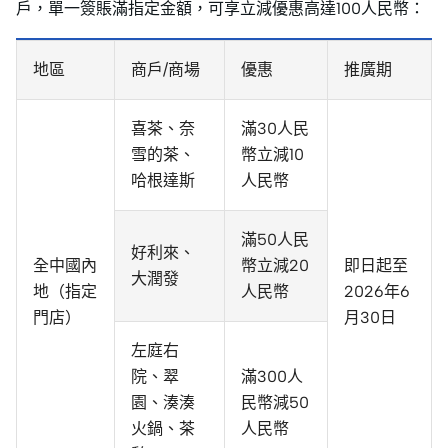
戶，單一簽賬滿指定金額，可享立減優惠高達100人民幣：
地區
商戶/商場
優惠
推廣期
喜茶、奈
滿30人民
雪的茶、
幣立減10
哈根達斯
人民幣
滿50人民
好利來、
全中國內
幣立減20
即日起至
大潤發
地（指定
人民幣
2026年6
門店）
月30日
左庭右
院、翠
滿300人
園、湊湊
民幣減50
火鍋、茶
人民幣