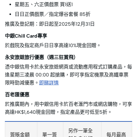
星期五、六正價戲票 買1送1
日日正價戲票／指定爆谷套餐 85折
推廣及登記期：即日起至2025年12月31日
中銀Chill Card專享
於戲院及指定商戶日日享高達10%現金回贈。
永安旅遊旅行優惠（週三狂賞飛）
憑中銀信用卡於永安旅遊網頁或流動應用程式訂購產品，每
逢星期三凌晨 00:00 起搶購，即可享指定機票及高鐵車票
限時勁減優惠。
即睇詳情
百老匯優惠
於推廣期內，用中銀信用卡於百老滙門市或網店購物，可享
高達HK$1,640現金回贈，指定產品更可低至5折。
另作一筆全
簽賬金額
單一簽
每月最高