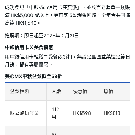
成功登記「中銀Visa信用卡狂賞派」，並於百老滙單一簽賬
滿 HK$5,000 或以上，更可享 5% 現金回贈，全年合共回贈
高達 HK$1,640。
推廣期：即日起至2025年12月31日
中銀信用卡Ｘ美食優惠
用中銀信用卡輕鬆享受餐飲折扣，無論是團圓盆菜還是節日
月餅，都有專屬優惠。
美心MX中秋盆菜低至58折
盆菜種類
人數
優惠價
原價
4位
四喜鮑魚盆菜
HK$598
HK$818
用
10–