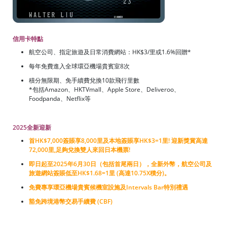
信用卡特點
航空公司、指定旅遊及日常消費網站：HK$3/里或1.6%回贈*
每年免費進入全球環亞機場貴賓室8次
積分無限期、免手續費兌換10款飛行里數
*包括Amazon、HKTVmall、Apple Store、Deliveroo、
Foodpanda、Netflix等
2025全新迎新
首HK$7,000簽賬享8,000里及本地簽賬享HK$3=1里! 迎新獎賞高達
72,000里,足夠兌換雙人來回日本機票!
即日起至2025年6月30日（包括首尾兩日），全新外幣，航空公司及
旅遊網站簽賬低至HK$1.68=1里 (高達10.75X積分)。
免費專享環亞機場貴賓候機室設施及Intervals Bar特別禮遇
豁免跨境港幣交易手續費 (CBF)