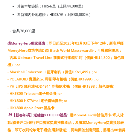
其後本地簽賬：HK$4/里（上限44,000里）
迎新期内外地簽賬：HK$3/里（上限30,000里）
→ 合共78,000里
💰MoneyHero獨家優惠：
即日起至2025年02月03日下午12時，新客戶經
MoneyHero成功申請DBS Black World Mastercard®，可獲獨家優惠：
- 古幸 Ultimate Travel Line 前揭式行李箱31吋（價值HK$4,300；顏色隨
機）; or
- Marshall Emberton II 藍牙喇叭（價值HK$1,499）; or
- POLAROID 寶麗來Go 即影即有相機（價值HK$999）; or
- PHILIPS 飛利浦ADD4911 即熱飲水機 （價值HK$898；顏色隨機）
- HK$800 Trip.com電子現金券; or
- HK$800 HKTVmall電子購物禮券; or
- HK$800 Apple Store禮品卡
🎁【新春加碼】送總值$110,000禮品:
經MoneyHero申請信用卡/私人貸
款/證券戶口/銀行戶口獨家獎賞推廣產品，及填寫MoneyHero獎賞換領表
格，即可收到蛇年電子褔袋(電郵發送)，同時回答創意問題，將選出88個得