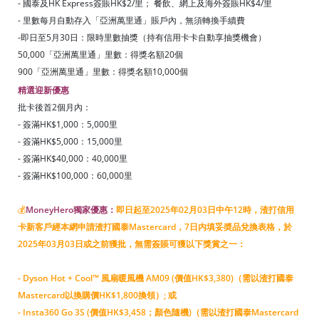
- 國泰及HK Express簽賬HK$2/里； 餐飲、網上及海外簽賬HK$4/里
- 里數每月自動存入「亞洲萬里通」賬戶內，無須轉換手續費
-即日至5月30日：限時里數抽獎（持有信用卡卡自動享抽獎機會）
50,000「亞洲萬里通」里數：得獎名額20個
900「亞洲萬里通」里數：得獎名額10,000個
精選迎新優惠
批卡後首2個月內：
- 簽滿HK$1,000：5,000里
- 簽滿HK$5,000：15,000里
- 簽滿HK$40,000：40,000里
- 簽滿HK$100,000：60,000里
💰
MoneyHero獨家優惠：
即日起至2025年02月03日中午12時，渣打信用
卡新客戶經本網申請渣打國泰Mastercard，7日内填妥奬品兌換表格，於
2025年03月03日或之前獲批，無需簽賬可獲以下獎賞之一：
- Dyson Hot + Cool™ 風扇暖風機 AM09 (價值HK$3,380)（需以渣打國泰
Mastercard以換購價HK$1,800換領）; 或
- Insta360 Go 3S (價值HK$3,458；顏色隨機)（需以渣打國泰Mastercard