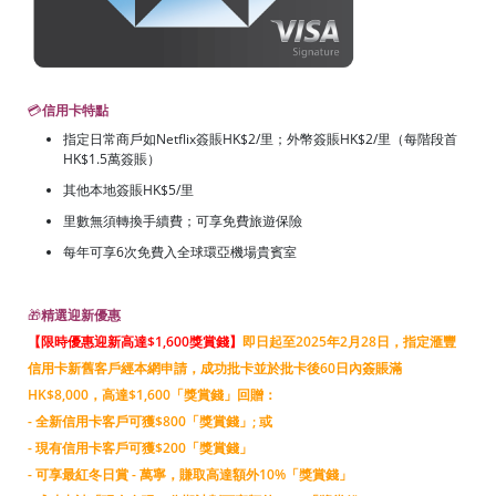
💳
信用卡特點
指定日常商戶如Netflix簽賬HK$2/里；外幣簽賬HK$2/里（每階段首
HK$1.5萬簽賬）
其他本地簽賬HK$5/里
里數無須轉換手續費；可享免費旅遊保險
每年可享6次免費入全球環亞機場貴賓室
🎁
精選迎新優惠
【限時優惠迎新高達$1,600獎賞錢
】
即日起至2025年2月28日，指定滙豐
信用卡新舊客戶經本網申請，成功批卡並於批卡後60日內簽賬滿
HK$8,000，高達$1,600「獎賞錢」回贈：
- 全新信用卡客戶可獲$800「獎賞錢」; 或
- 現有信用卡客戶可獲$200「獎賞錢」
- 可享最紅冬日賞 - 萬寧，賺取高達額外10%「獎賞錢」