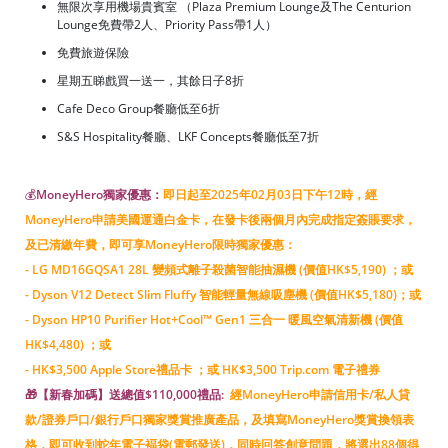
無限次享用機場貴賓室 （Plaza Premium Lounge及The Centurion
Lounge免費帶2人、Priority Pass帶1人）
免費旅遊保險
星期五睇戲買一送一，其餘日子8折
Cafe Deco Group餐廳低至6折
S&S Hospitality餐廳、LKF Concepts餐廳低至7折
💰
MoneyHero獨家優惠：
即日起至2025年02月03日下午12時，經
MoneyHero申請美國運通白金卡，在發卡後兩個月內完成指定簽賬要求，
及已清繳年費，即可享MoneyHero限時獨家優惠：
- LG MD16GQSA1 28L 變頻式離子殺菌智能抽濕機 (價值HK$5,190) ；或
- Dyson V12 Detect Slim Fluffy 智能輕量無線吸塵機 (價值HK$5,180)；或
- Dyson HP10 Purifier Hot+Cool™ Gen1 三合一 暖風空氣清新機 (價值
HK$4,480) ；或
- HK$3,500 Apple Store禮品卡 ；
或 HK$3,500 Trip.com 電子禮券
🎁【新春加碼】送總值$110,000禮品:
經MoneyHero申請信用卡/私人貸
款/證券戶口/銀行戶口獨家獎賞推廣產品，及填寫MoneyHero獎賞換領表
格，即可收到蛇年電子褔袋(電郵發送)，同時回答創意問題，將選出88個得