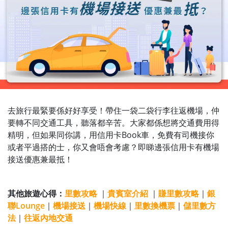
去旅行最緊要係好好享受！帶
住一袋二袋行李往返機場，仲
要轉不同交通工具，聽落都辛苦。大家都係想將交通費用得
精明，但如果同你講，用信用卡Book車，免費有司機接你
或者平過搭的士，你又會唔會考慮？即睇邊張信用卡有機場
接送優惠兼最抵！
其他旅遊心得：
里數攻略
｜
貴賓室介紹
｜
賺里數攻略
｜
銀
聯Lounge
｜
機場接送
｜
機場快線
｜
里數換機票
｜
儲里數方
法
｜
往返內地交通