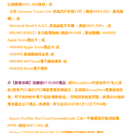
以換購價HK$1,800換領）或
- 古幸 Ultimate Travel Line 前揭式行李箱31吋（價值HK$4,300；顏色隨
機）; 或
- Marshall Motif II A.N.C. 真無線藍牙耳機 （價值HK$1,599）; 或
- BRUNO BOE021 多功能電熱鍋 (價值HK$998；顏色隨機)- HK$900
Apple Store禮品卡；或
- HK$900 Apple Store禮品卡; 或
- HK$900 惠康購物現金券; 或
- HK$900 HKTVmall電子購物禮券; 或
- HK$900 Klook電子禮券
🎁
【新春加碼】送總值$110,000禮品:
經MoneyHero申請信用卡/私人貸
款/證券戶口/銀行戶口獨家獎賞推廣產品，及填寫MoneyHero獎賞換領表
格，即可收到蛇年電子褔袋(電郵發送)，同時回答創意問題，將選出88個得
獎者贏走以下禮品 (推廣期：即日起至2025年2月12日下午6時)
- Dyson Purifier Hot+Cool Formaldehyde 三合一甲醛暖風空氣清新機
HP09 (價值HK$7,180); 或
- Delsey TITANIUM 69.5CM/ 27.5吋雙輪式四輪行李箱 (價值：