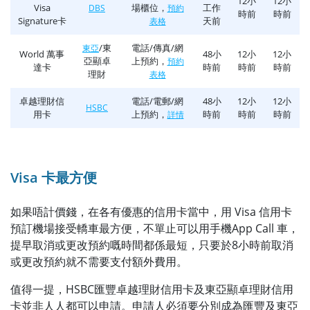
12小
12小
Visa
場櫃位，
工作
DBS
預約
時前
時前
Signature卡
天前
表格
/東
電話/傳真/網
東亞
World 萬事
48小
12小
12小
亞顯卓
上預約，
預約
達卡
時前
時前
時前
理財
表格
卓越理財信
電話/電郵/網
48小
12小
12小
HSBC
用卡
上預約，
時前
時前
時前
詳情
Visa 卡最方便
如果唔計價錢，在各有優惠的信用卡當中，用 Visa 信用卡
預訂機場接受轎車最方便，不單止可以用手機App Call 車，
提早取消或更改預約嘅時間都係最短，只要於8小時前取消
或更改預約就不需要支付額外費用。
值得一提，HSBC匯豐卓越理財信用卡及東亞顯卓理財信用
卡並非人人都可以申請。申請人必須要分別成為匯豐及東亞