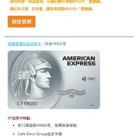
- 成功申請「現金套現」分期計劃可享額外$200「獎賞錢」
- 最紅冬日賞 - 百老滙，賺取高達額外$950「獎賞錢」
美國運通白金信用卡
：高達HK$3/里
💳
信用卡特點
首12萬簽賬HK$6/里、免費旅遊保險
Cafe Deco Group低至半價