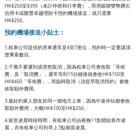
HK$250至$395（未計停燈和行李費），而用銀聯雙幣鑽石
信用卡或匯豐卓越理財卡預約機場接送，就只需要
HK$250。
預約機場接送小貼士︰
1.租車公司提供的房車通常是4至7座位，預約時一定要講清
楚乘客數目。
2.千萬不要遲到或突然取消，因為租車公司會收取「等候
費」及「取消費」，通常等到15分鐘後就會收HK$150至
HK$450「等候費」，而臨時取消（須提早取消預約）都會
收取額外費用。
3.最好約家人朋友於同一個地方上車，因為中途停站都會收
取額外費用，大概HK$100至HK$250。
4.留意凌晨時段時間，有租車公司由夜晚11點開始算作凌
晨，亦有租車公司到早上7點都當凌晨。