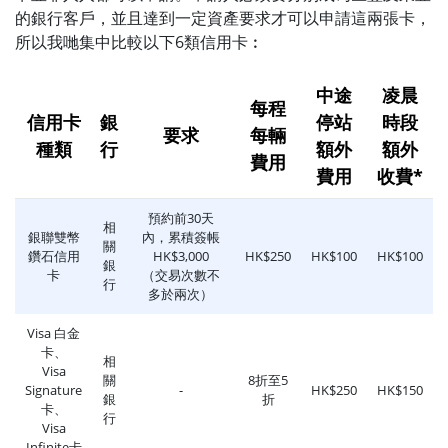
的銀行客戶，並且達到一定資產要求才可以申請這兩張卡，
所以我哋集中比較以下6類信用卡︰
中途
凌晨
每程
信用卡
銀
停站
時段
要求
每輛
種類
行
額外
額外
費用
費用
收費*
預約前30天
相
銀聯雙幣
內，累積簽帳
關
鑽石信用
HK$3,000
HK$250
HK$100
HK$100
銀
卡
（交易次數不
行
多於兩次）
Visa 白金
卡、
相
Visa
關
8折至5
Signature
-
HK$250
HK$150
銀
折
卡、
行
Visa
Infinite卡