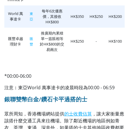
每年6次優惠
World 萬
東
價，其後收
HK$350
HK$250
HK$200
事達卡
亞
HK$800
推廣期內累積
匯豐卓越
單一簽賬相等
匯
HK$250
-
HK$100
理財卡
於HK$800的交
豐
易兩次
*00:00-06:00
注意︰東亞World 萬事達卡的凌晨時段為00:00 - 06:59
銀聯雙幣白金/鑽石卡平過搭的士
眾所周知，香港機場網站提供
的士收費估算
，讓大家衝量應
該搭什麼交通工具來往機場。除了鄰近機場的地區例如青
衣、荃灣、東涌、深井外，如果搭的士去其他地區收費都要