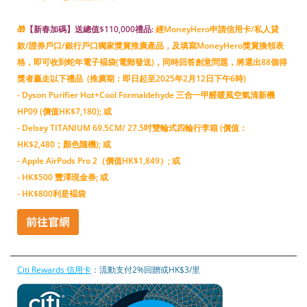
🎁
【新春加碼】送總值$110,000禮品:
經MoneyHero申請信用卡/私人貸
款/證券戶口/銀行戶口獨家獎賞推廣產品，及填寫MoneyHero獎賞換領表
格，即可收到蛇年電子褔袋(電郵發送)，同時回答創意問題，將選出88個得
獎者贏走以下禮品 (推廣期：即日起至2025年2月12日下午6時)
- Dyson Purifier Hot+Cool Formaldehyde 三合一甲醛暖風空氣清新機
HP09 (價值HK$7,180); 或
- Delsey TITANIUM 69.5CM/ 27.5吋雙輪式四輪行李箱 (價值：
HK$2,480；顏色隨機); 或
- Apple AirPods Pro 2（價值HK$1,849）; 或
- HK$500 豐澤現金券; 或
- HK$800利是褔袋
Citi Rewards 信用卡
：流動支付2%回贈或HK$3/里