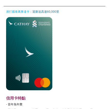
渣打國泰萬事達卡
：迎新送高達60,000里
信用卡特點
- 首年免年費