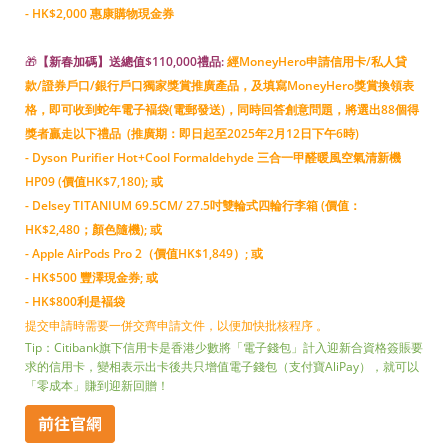
- HK$2,000 惠康購物現金券
🎁
【新春加碼】送總值$110,000禮品:
經MoneyHero申請信用卡/私人貸
款/證券戶口/銀行戶口獨家獎賞推廣產品，及填寫MoneyHero獎賞換領表
格，即可收到蛇年電子褔袋(電郵發送)，同時回答創意問題，將選出88個得
獎者贏走以下禮品 (推廣期：即日起至2025年2月12日下午6時)
- Dyson Purifier Hot+Cool Formaldehyde 三合一甲醛暖風空氣清新機
HP09 (價值HK$7,180); 或
- Delsey TITANIUM 69.5CM/ 27.5吋雙輪式四輪行李箱 (價值：
HK$2,480；顏色隨機); 或
- Apple AirPods Pro 2（價值HK$1,849）; 或
- HK$500 豐澤現金券; 或
- HK$800利是褔袋
提交申請時需要一併交齊申請文件，以便加快批核程序 。
Tip：Citibank旗下信用卡是香港少數將「電子錢包」計入迎新合資格簽賬要
求的信用卡，變相表示出卡後共只增值電子錢包（支付寶AliPay），就可以
「零成本」賺到迎新回贈！