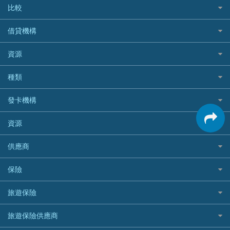
比較
私人貸款比較
借貸機構
稅季/稅務貸款
BEA 東亞銀行
資源
網上貸款
BOC 中國銀行
結餘轉戶(清卡數貸款)
如何申請個人貸款
種類
Cashing Pro 優尚信貸
銀行貸款
如何管理個人貸款
CCB(Asia) 中國建設銀行 (亞洲)
網購優惠
發卡機構
財務公司貸款
個人貸款有用資訊
Citibank 花旗銀行
精選外幣網購信用卡
免入息貸款
清卡數貸款教學
Citibank花旗銀行
資源
CNCBI 信銀國際
尊尚信用卡
免TU貸款
循環貸款教學
AE美國運通
CreFIT 維信
公司信用卡
Black Friday優惠
供應商
急借錢
個人化貸款產品推介 🔥全新
DBS星展銀行
DBS 星展銀行
電子錢包信用卡
淘寶付款方式
業主貸款
債務重組一覽
HSBC滙豐銀行
八達通自動增值信用卡
保險
DSB 大新銀行
日本遊信用卡攻略
一田購物優惠日
汽車貸款
供樓利息扣稅
Mox
Fubon 富邦銀行
韓國遊信用卡攻略
SOGO感謝祭
旅遊保險
緊急貸款比較
旅遊保險
最佳貸款app
信銀國際
HK Finance 香港信貸
台灣遊信用卡攻略
HKTVmall優惠碼
汽車保險
最佳小額貸款比較
大新銀行
日本旅遊保險及資訊
HSBC 滙豐銀行貸款
旅遊保險供應商
機場貴賓室信用卡
交稅優惠
家居保險
易批必批貸款
恒生銀行
泰國旅遊保險及資訊