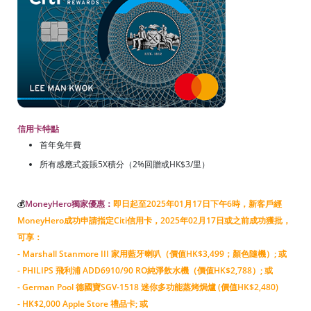
信用卡特點
首年免年費
所有感應式簽賬5X積分（2%回贈或HK$3/里）
💰
MoneyHero獨家優惠：
即日起至2025年01月17日下午6時，新客戶經
MoneyHero成功申請指定Citi信用卡，2025年02月17日或之前成功獲批，
可享：
- Marshall Stanmore III 家用藍牙喇叭（價值HK$3,499；顏色隨機）; 或
- PHILIPS 飛利浦 ADD6910/90 RO純淨飲水機（價值HK$2,788）; 或
- German Pool 德國寶SGV-1518 迷你多功能蒸烤焗爐 (價值HK$2,480)
- HK$2,000 Apple Store 禮品卡; 或