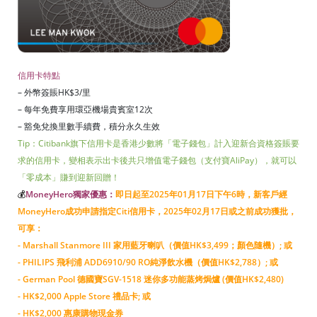
信用卡特點
– 外幣簽賬HK$3/里
– 每年免費享用環亞機場貴賓室12次
– 豁免兌換里數手續費，積分永久生效
Tip：Citibank旗下信用卡是香港少數將「電子錢包」計入迎新合資格簽賬要
求的信用卡，變相表示出卡後共只增值電子錢包（支付寶AliPay），就可以
「零成本」賺到迎新回贈！
💰
MoneyHero獨家優惠：
即日起至2025年01月17日下午6時，新客戶經
MoneyHero成功申請指定Citi信用卡，2025年02月17日或之前成功獲批，
可享：
- Marshall Stanmore III 家用藍牙喇叭（價值HK$3,499；顏色隨機）; 或
- PHILIPS 飛利浦 ADD6910/90 RO純淨飲水機（價值HK$2,788）; 或
- German Pool 德國寶SGV-1518 迷你多功能蒸烤焗爐 (價值HK$2,480)
- HK$2,000 Apple Store 禮品卡; 或
- HK$2,000 惠康購物現金券