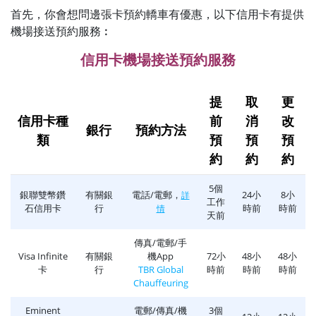
首先，你會想問邊張卡預約轎車有優惠，以下信用卡有提供
機場接送預約服務︰
信用卡機場接送預約服務
提
取
更
信用卡種
前
消
改
銀行
預約方法
類
預
預
預
約
約
約
5個
銀聯雙幣鑽
有關銀
電話/電郵，
24小
8小
詳
工作
石信用卡
行
時前
時前
情
天前
傳真/電郵/手
Visa Infinite
有關銀
機App
72小
48小
48小
卡
行
TBR Global
時前
時前
時前
Chauffeuring
Eminent
電郵/傳真/機
3個