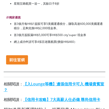
星期五睇戲買一送一，其餘日子8折
🎁
獨家優惠
首3個月每HK$1簽賬可享5美國運通積分，賺取高達600,000美國運通
積分，足夠兌換HK$2,000現金券。
首3個月簽賬滿HK$5,000可享HK$500 city'super 現金券
網上成功申請可享4張百老匯戲票(價值HK$460）
相關閱讀：
【入Lounge等機】邊張信用卡可入 機場貴賓室
？
相關閱讀：
【信用卡攻略】7大高薪人仕必備 尊尚信用卡