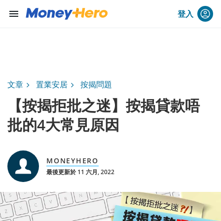
menu
登入
文章
置業安居
按揭問題
【按揭拒批之迷】按揭貸款唔
批的4大常見原因
MONEYHERO
最後更新於 11 六月, 2022