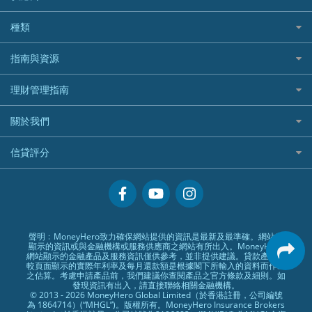
Standard Chartered 渣打銀行
Longbridge長橋證券好唔好？
Blue Cross 藍十字
華盛証券
證券行邊間好？
全年周圍飛
平安汽車保險
UA 亞洲聯合財務
老虎證券好唔好？
銀行戶口比較
種類
中國平安
長橋證券
港股5隻高息ETF精選
手機邊份好
WeLab Bank
華盛証券好唔好？
尊尚銀行戶口
大新銀行
WeBull微牛證券
什麼是ETF？
定期存款
自駕遊比較
指南與資源
WeLend 貸款
漲樂全球通好唔好？
Citi Plus
Generali 忠意
漲樂全球通｜華泰國際
香港30大高息股排行
港元定存
相機有得保
X Wallet 貸款
IB盈透證券好唔好？
中信銀行inMotion
理財資訊
HSBC滙豐銀行
理財管理指南
OSL
黃金ETF懶人包
人民幣定存
專為孕婦設計的最佳旅遊保險
ZA Bank
盈立證券 uSMART 好唔好？
Airwallex銀行
識慳識賺
MSIG 三井住友
StashAway
最值得注意的比特幣ETF
美元定存
常用相關詞彙
最佳滑雪旅遊保險
關於我們
Stashaway好唔好？
債務管理
Prudential 保誠
Syfe
選股策略：五步調查攻略
英鎊定存
MoneyHero電子報
最適合BB的旅遊保險
Hashkey好唔好？
投資理財
服務承諾
QBE 昆士蘭
信貸評分
澳元定存
所有合作銀行或機構
Syfe好唔好？
置業安居
網上支援
Starr
信貸評分指南
人生保障
精選產品
Zurich 蘇黎世
精明旅遊
換領現金券流程
創業求職
常見問題
聲明﹕MoneyHero致力確保網站提供的資訊是最新及最準確。網站所
顯示的資訊或與金融機構或服務供應商之網站有所出入。MoneyHero
專欄文章
條款及細則
網站顯示的金融產品及服務資訊僅供參考，並非提供建議。貸款產品比
較頁面顯示的實際年利率及每月還款額是根據閣下所輸入的資料而作出
編輯守則
之估算。考慮申請產品前，我們建議你查閱產品之官方條款及細則。如
發現資訊有出入，請直接聯絡相關金融機構。
廣告合作
© 2013 - 2026 MoneyHero Global Limited（於香港註冊，公司編號
為 1864714）(“MHGL”)。版權所有。MoneyHero Insurance Brokers
廣告政策