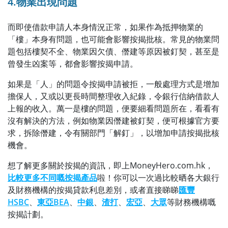
4.物業出現問題
而即使借款申請人本身情況正常，如果作為抵押物業的
「樓」本身有問題，也可能會影響按揭批核。常見的物業問
題包括樓契不全、物業因欠債、僭建等原因被釘契，甚至是
曾發生凶案等，都會影響按揭申請。
如果是「人」的問題令按揭申請被拒，一般處理方式是增加
擔保人，又或以更長時間整理收入紀錄，令銀行信納借款人
上報的收入。萬一是樓的問題，便要細看問題所在，看看有
沒有解決的方法，例如物業因僭建被釘契，便可根據官方要
求，拆除僭建，令有關部門「解釘」，以增加申請按揭批核
機會。
想了解更多關於按揭的資訊，即上MoneyHero.com.hk，
比較更多不同嘅按揭產品
啦！你可以一次過比較晒各大銀行
及財務機構的按揭貸款利息差別，或者直接睇睇
匯豐
HSBC
、
東亞BEA
、
中銀
、
渣打
、
宏亞
、
大眾
等財務機構嘅
按揭計劃。