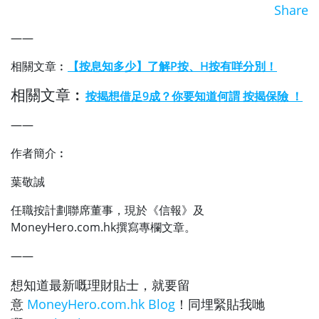
Share
——
相關文章︰
【按息知多少】了解P按、H按有咩分別！
相關文章︰
按揭想借足9成？你要知道何謂 按揭保險 ！
——
作者簡介︰
葉敬誠
任職按計劃聯席董事，現於《信報》及
MoneyHero.com.hk撰寫專欄文章。
——
想知道最新嘅理財貼士，就要留
意
MoneyHero.com.hk Blog
！同埋緊貼我哋