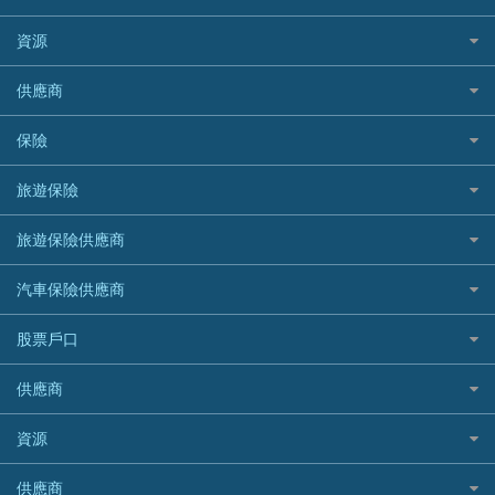
個人貸款有用資訊
Citibank 花旗銀行
精選外幣網購信用卡
免入息貸款
清卡數貸款教學
Citibank花旗銀行
資源
CNCBI 信銀國際
尊尚信用卡
免TU貸款
循環貸款教學
AE美國運通
CreFIT 維信
公司信用卡
Black Friday優惠
供應商
急借錢
個人化貸款產品推介 🔥全新
DBS星展銀行
DBS 星展銀行
電子錢包信用卡
淘寶付款方式
業主貸款
債務重組一覽
HSBC滙豐銀行
八達通自動增值信用卡
保險
DSB 大新銀行
日本遊信用卡攻略
一田購物優惠日
汽車貸款
供樓利息扣稅
Mox
Fubon 富邦銀行
韓國遊信用卡攻略
SOGO感謝祭
旅遊保險
緊急貸款比較
旅遊保險
最佳貸款app
信銀國際
HK Finance 香港信貸
台灣遊信用卡攻略
HKTVmall優惠碼
汽車保險
最佳小額貸款比較
大新銀行
日本旅遊保險及資訊
HSBC 滙豐銀行貸款
旅遊保險供應商
機場貴賓室信用卡
交稅優惠
家居保險
易批必批貸款
恒生銀行
泰國旅遊保險及資訊
K Cash 貸款
Visa信用卡
酒店優惠碼
家傭保險
AXA 安盛
24小時貸款
汽車保險供應商
Standard Chartered渣打銀行
台灣旅遊保險及資訊
Mox 銀行
萬事達卡
機票優惠碼
寵物保險
AIG 美亞
最佳循環貸款
安信EarnMORE
韓國旅遊保險及資訊
大新汽車保險
National Resources 中潤物業按揭
銀聯信用卡
股票戶口
定期人壽保險
Allianz 安聯
AEON
歐洲旅遊保險及資訊
中銀汽車保險
OCBC 華僑銀行
高獎賞信用卡推薦
危疾保險
Allied World 世聯
富途證券
東亞銀行
供應商
越南旅遊保險及資訊
Allianz安聯汽車保險
PrimeCredit 安信信貸
酒店信用卡
年金資訊
Avo
IB盈透證券
SIM
澳洲旅遊保險及資訊
bolttech保障汽車保險
Promise 邦民日本財務
富途牛牛好唔好？
資源
樓宇火險
中國銀行
老虎證券
Airwallex信用卡
長者嘆世界
Zurich蘇黎世汽車保險
Rabbit Credit月兔信貸
Webull微牛證券好唔好？
Bolttech 保特
uSMART 盈立證券
股票戶口開戶
供應商
家庭親子遊
QBE昆士蘭汽車保險