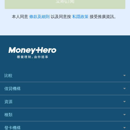
比較
私人貸款比較
借貸機構
稅季/稅務貸款
BEA 東亞銀行
資源
網上貸款
BOC 中國銀行
結餘轉戶(清卡數貸款)
如何申請個人貸款
種類
Cashing Pro 優尚信貸
銀行貸款
如何管理個人貸款
CCB(Asia) 中國建設銀行 (亞洲)
網購優惠
發卡機構
財務公司貸款