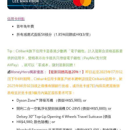
信用卡特點
首年免年費
所有感應式簽賬5X積分（1.85%回贈或HK$3/里）
Tip：Citibank旗下信用卡是香港少數將「電子錢包」計入迎新合資格簽賬要
求的信用卡，變相表示出卡後共只增值電子錢包（PayMe/支付寶
AliPay），就可以「零成本」賺到迎新回贈！
💰
MoneyHero獨家優惠：
【迎新回贈高達20%！
】
即日起至2025年07月02
日下午6時期間，Citibank信用卡新客戶經本網申請指定Citibank信用卡，於
2025年08月02日或之前獲有關銀行批核，成功批卡後7日內填寫奬賞換領
表格並於批卡後3個月內滿足簽賬要求可享：
Dyson Zone™ 降噪耳機 （價值HK$5,980); or
開利二合一空氣淨化變頻抽濕機 DC-28VS (價值HK$5,880); or
Delsey 30” Top-Lip Opening 4 Wheels Travel Suitcase (價值
HK$4,980; 顏色隨機) ; or
Marshall Stanmore III 家用藍牙喇叭（價值HK$3,499；顏色隨機）;