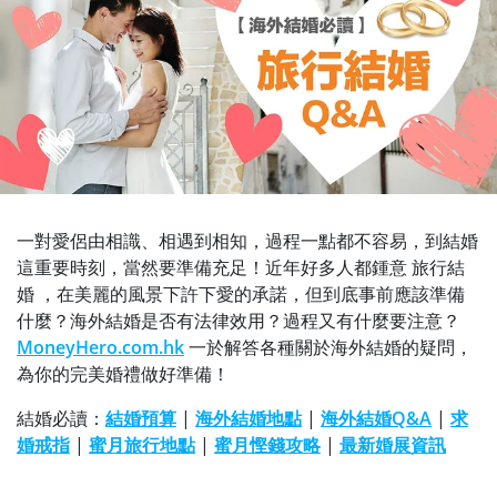
一對愛侶由相識、相遇到相知，過程一點都不容易，到結婚
這重要時刻，當然要準備充足！近年好多人都鍾意 旅行結
婚 ，在美麗的風景下許下愛的承諾，但到底事前應該準備
什麼？海外結婚是否有法律效用？過程又有什麼要注意？
MoneyHero.com.hk
一於解答各種關於海外結婚的疑問，
為你的完美婚禮做好準備！
結婚必讀：
結婚預算
|
海外結婚地點
|
海外結婚Q&A
|
求
婚戒指
|
蜜月旅行地點
|
蜜月慳錢攻略
|
最新婚展資訊