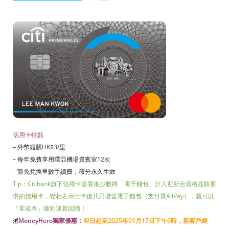
信用卡特點
– 外幣簽賬HK$3/里
– 每年免費享用環亞機場貴賓室12次
– 豁免兌換里數手續費，積分永久生效
Tip：Citibank旗下信用卡是香港少數將「電子錢包」計入迎新合資格簽賬要
求的信用卡，變相表示出卡後共只增值電子錢包（支付寶AliPay），就可以
「零成本」賺到迎新回贈！
💰
MoneyHero獨家優惠：
即日起至2025年01月17日下午6時，新客戶經