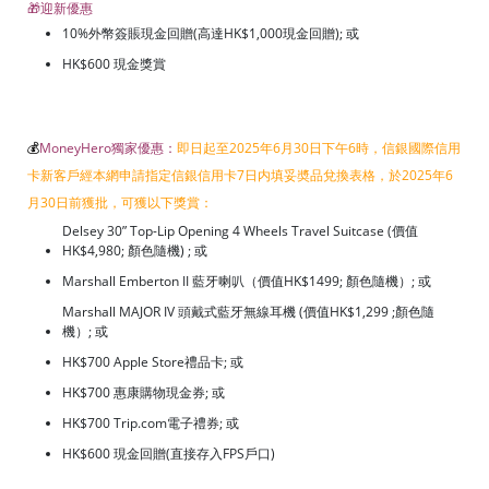
🎁迎新優惠
10%外幣簽賬現金回贈(高達HK$1,000現金回贈); 或
HK$600 現金獎賞
💰
MoneyHero獨家優惠：
即日起至2025年6月30日下午6時，信銀國際信用
卡新客戶經本網申請指定信銀信用卡7日内填妥奬品兌換表格，於2025年6
月30日前獲批，可獲以下獎賞：
Delsey 30” Top-Lip Opening 4 Wheels Travel Suitcase (價值
HK$4,980; 顏色隨機) ; 或
Marshall Emberton II 藍牙喇叭（價值HK$1499; 顏色隨機）; 或
Marshall MAJOR IV 頭戴式藍牙無線耳機 (價值HK$1,299 ;顏色隨
機）; 或
HK$700 Apple Store禮品卡; 或
HK$700 惠康購物現金券; 或
HK$700 Trip.com電子禮券; 或
HK$600 現金回贈(直接存入FPS戶口)