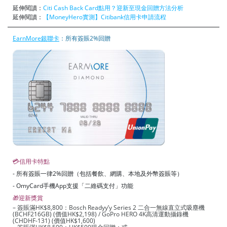
延伸閱讀：
Citi Cash Back Card點用？迎新至現金回贈方法分析
延伸閱讀：
【MoneyHero實測】Citibank信用卡申請流程
EarnMore銀聯卡
：所有簽賬2%回贈
💳信用卡特點
- 所有簽賬一律2%回贈（包括餐飲、網購、本地及外幣簽賬等）
- OmyCard手機App支援「二維碼支付」功能
🎁迎新獎賞
– 簽賬滿HK$8,800：Bosch Readyy’y Series 2 二合一無線直立式吸塵機
(BCHF216GB) (價值HK$2,198) / GoPro HERO 4K高清運動攝錄機
(CHDHF-131) (價值HK$1,600)