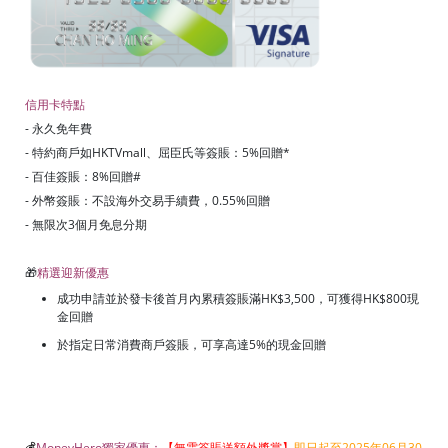
信用卡特點
- 永久免年費
- 特約商戶如HKTVmall、屈臣氏等簽賬：5%回贈*
- 百佳簽賬：8%回贈#
- 外幣簽賬：不設海外交易手續費，0.55%回贈
- 無限次3個月免息分期
🎁
精選迎新優惠
成功申請並於發卡後首月內累積簽賬滿HK$3,500，可獲得HK$800現
金回贈
於指定日常消費商戶簽賬，可享高達5%的現金回贈
💰
MoneyHero獨家優惠：
【無需簽賬送額外獎賞】
即日起至2025年06月30