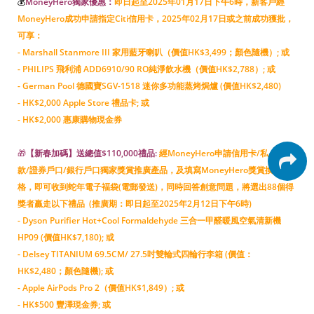
💰
MoneyHero獨家優惠：
即日起至2025年01月17日下午6時，新客戶經
MoneyHero成功申請指定Citi信用卡，2025年02月17日或之前成功獲批，
可享：
- Marshall Stanmore III 家用藍牙喇叭（價值HK$3,499；顏色隨機）; 或
- PHILIPS 飛利浦 ADD6910/90 RO純淨飲水機（價值HK$2,788）; 或
- German Pool 德國寶SGV-1518 迷你多功能蒸烤焗爐 (價值HK$2,480)
- HK$2,000 Apple Store 禮品卡; 或
- HK$2,000 惠康購物現金券
🎁
【新春加碼】送總值$110,000禮品:
經MoneyHero申請信用卡/私人貸
款/證券戶口/銀行戶口獨家獎賞推廣產品，及填寫MoneyHero獎賞換領表
格，即可收到蛇年電子褔袋(電郵發送)，同時回答創意問題，將選出88個得
獎者贏走以下禮品 (推廣期：即日起至2025年2月12日下午6時)
- Dyson Purifier Hot+Cool Formaldehyde 三合一甲醛暖風空氣清新機
HP09 (價值HK$7,180); 或
- Delsey TITANIUM 69.5CM/ 27.5吋雙輪式四輪行李箱 (價值：
HK$2,480；顏色隨機); 或
- Apple AirPods Pro 2（價值HK$1,849）; 或
- HK$500 豐澤現金券; 或