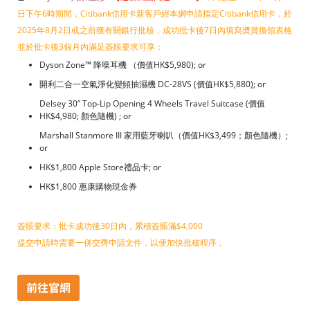
日下午6時期間，Citibank信用卡新客戶經本網申請指定Citibank信用卡，於
2025年8月2日或之前獲有關銀行批核，成功批卡後7日內填寫奬賞換領表格
並於批卡後3個月內滿足簽賬要求可享：
Dyson Zone™ 降噪耳機 （價值HK$5,980); or
開利二合一空氣淨化變頻抽濕機 DC-28VS (價值HK$5,880); or
Delsey 30” Top-Lip Opening 4 Wheels Travel Suitcase (價值
HK$4,980; 顏色隨機) ; or
Marshall Stanmore III 家用藍牙喇叭（價值HK$3,499；顏色隨機）;
or
HK$1,800 Apple Store禮品卡; or
HK$1,800 惠康購物現金券
簽賬要求：批卡成功後30日內，累積簽賬滿$4,000
提交申請時需要一併交齊申請文件，以便加快批核程序 。