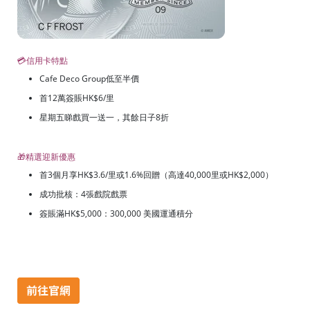
💳信用卡特點
Cafe Deco Group低至半價
首12萬簽賬HK$6/里
星期五睇戲買一送一，其餘日子8折
🎁精選迎新優惠
首3個月享HK$3.6/里或1.6%回贈（高達40,000里或HK$2,000）
成功批核：4張戲院戲票
簽賬滿HK$5,000：300,000 美國運通積分