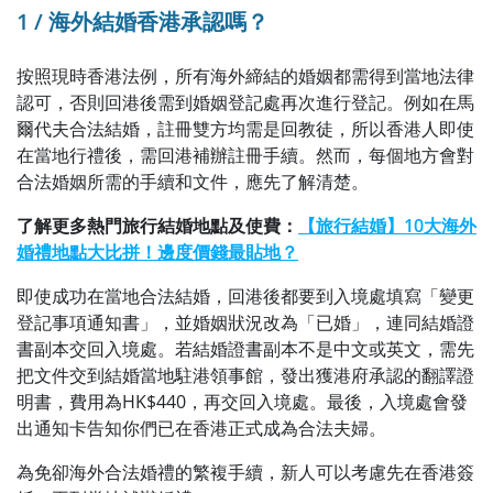
1 / 海外結婚香港承認嗎？
按照現時香港法例，所有海外締結的婚姻都需得到當地法律
認可，否則回港後需到婚姻登記處再次進行登記。例如在馬
爾代夫合法結婚，註冊雙方均需是回教徒，所以香港人即使
在當地行禮後，需回港補辦註冊手續。然而，每個地方會對
合法婚姻所需的手續和文件，應先了解清楚。
了解更多熱門旅行結婚地點及使費：
【旅行結婚】10大海外
婚禮地點大比拼！邊度價錢最貼地？
即使成功在當地合法結婚，回港後都要到入境處填寫「變更
登記事項通知書」，並婚姻狀況改為「已婚」，連同結婚證
書副本交回入境處。若結婚證書副本不是中文或英文，需先
把文件交到結婚當地駐港領事館，發出獲港府承認的翻譯證
明書，費用為HK$440，再交回入境處。最後，入境處會發
出通知卡告知你們已在香港正式成為合法夫婦。
為免卻海外合法婚禮的繁複手續，新人可以考慮先在香港簽