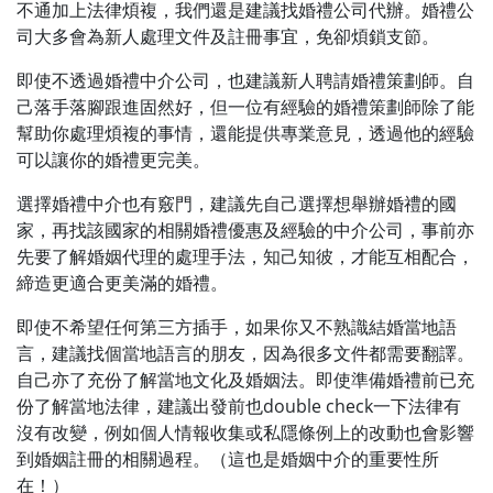
不通加上法律煩複，我們還是建議找婚禮公司代辦。婚禮公
司大多會為新人處理文件及註冊事宜，免卻煩鎖支節。
即使不透過婚禮中介公司，也建議新人聘請婚禮策劃師。自
己落手落腳跟進固然好，但一位有經驗的婚禮策劃師除了能
幫助你處理煩複的事情，還能提供專業意見，透過他的經驗
可以讓你的婚禮更完美。
選擇婚禮中介也有竅門，建議先自己選擇想舉辦婚禮的國
家，再找該國家的相關婚禮優惠及經驗的中介公司，事前亦
先要了解婚姻代理的處理手法，知己知彼，才能互相配合，
締造更適合更美滿的婚禮。
即使不希望任何第三方插手，如果你又不熟識結婚當地語
言，建議找個當地語言的朋友，因為很多文件都需要翻譯。
自己亦了充份了解當地文化及婚姻法。即使準備婚禮前已充
份了解當地法律，建議出發前也double check一下法律有
沒有改變，例如個人情報收集或私隱條例上的改動也會影響
到婚姻註冊的相關過程。（這也是婚姻中介的重要性所
在！）