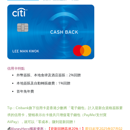
信用卡特點
外幣簽賬、本地食肆及酒店簽賬：2%回贈
本地簽賬及自動轉賬繳費：1%回贈
首年免年費
Tip：Citibank旗下信用卡是香港少數將「電子錢包」計入迎新合資格簽賬要
求的信用卡，變相表示出卡後共只增值電子錢包（PayMe/支付寶
AliPay），就可以「零成本」賺到迎新回贈！
💰
MoneyHero獨家優惠：
【迎新回贈高達20%！
】
即日起至2025年07月02