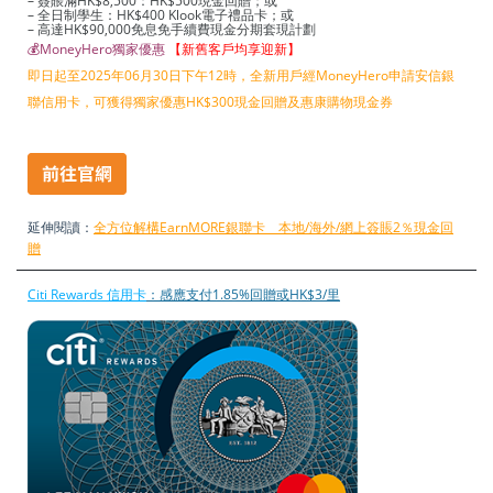
– 簽賬滿HK$8,500：HK$500現金回贈；或
– 全日制學生：HK$400 Klook電子禮品卡；或
– 高達HK$90,000免息免手續費現金分期套現計劃
💰MoneyHero獨家優惠
【新舊客戶均享迎新】
即日起至2025年06月30日下午12時，全新用戶經MoneyHero申請安信銀
聯信用卡，可獲得獨家優惠HK$300現金回贈及惠康購物現金券
延伸閱讀：
全方位解構EarnMORE銀聯卡 本地/海外/網上簽賬2％現金回
贈
Citi Rewards 信用卡
：感應支付1.85%回贈或HK$3/里