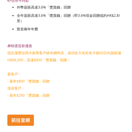
💳信用卡特點
外幣簽賬高達3.6%「獎賞錢」回贈
全年簽賬高達3.6%「獎賞錢」回贈（即3.6%現金回贈或約HK$2.8/
里）
豁首兩年年費
🎁精選迎新優惠
指定滙豐信用卡新舊客戶經本網申請，成功批卡並於批卡後60日內簽賬滿
HK$8,000，高達$800「獎賞錢」回贈：
新客戶：
- 基本$800「獎賞錢」回贈
現有客戶：
- 基本$200「獎賞錢」回贈