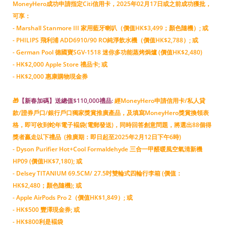
MoneyHero成功申請指定Citi信用卡，2025年02月17日或之前成功獲批，
可享：
- Marshall Stanmore III 家用藍牙喇叭（價值HK$3,499；顏色隨機）; 或
- PHILIPS 飛利浦 ADD6910/90 RO純淨飲水機（價值HK$2,788）; 或
- German Pool 德國寶SGV-1518 迷你多功能蒸烤焗爐 (價值HK$2,480)
- HK$2,000 Apple Store 禮品卡; 或
- HK$2,000 惠康購物現金券
🎁
【新春加碼】送總值$110,000禮品:
經MoneyHero申請信用卡/私人貸
款/證券戶口/銀行戶口獨家獎賞推廣產品，及填寫MoneyHero獎賞換領表
格，即可收到蛇年電子褔袋(電郵發送)，同時回答創意問題，將選出88個得
獎者贏走以下禮品 (推廣期：即日起至2025年2月12日下午6時)
- Dyson Purifier Hot+Cool Formaldehyde 三合一甲醛暖風空氣清新機
HP09 (價值HK$7,180); 或
- Delsey TITANIUM 69.5CM/ 27.5吋雙輪式四輪行李箱 (價值：
HK$2,480；顏色隨機); 或
- Apple AirPods Pro 2（價值HK$1,849）; 或
- HK$500 豐澤現金券; 或
- HK$800利是褔袋