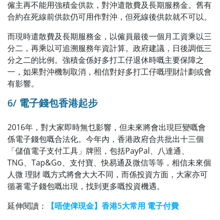
僱主再不能用強積金供款，對沖遣散費及長期服務金。舊有
合約在死線前供款仍可用作對沖，但死線後供款就不可以。
而現時遣散費及長期服務金，以僱員最後一個月工資乘以三
分二，再乘以可追溯服務年資計算。政府建議，日後調低三
分之二的比例。強積金係好多打工仔退休時嘅主要保障之
一，如果對沖機制取消，相信對好多打工仔嘅理財計劃或會
有影響。
6/ 電子錢包香港起步
2016年，對大家即時無乜影響，但未來將會出現巨變嘅會
係電子錢包嘅合法化。今年內，香港政府合共批出十三個
「儲值電子支付工具」牌照，包括PayPal、八達通、
TNG、Tap&Go、支付寶、快易通及微信等等，相信未來個
人微 理財 嘅方式將會大大不同，而係投資方面，大家亦可
循著電子錢包嘅出現，找到更多嘅投資機遇。
延伸閱讀：
【唔使俾現金】香港5大常用 電子付費