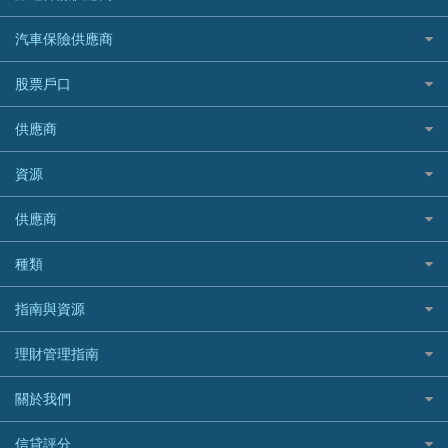
家居保險
易批必批貸款
恒生銀行
泰國旅遊保險及資訊
K Cash 貸款
Visa信用卡
酒店優惠碼
家傭保險
AXA 安盛
24小時貸款
汽車保險供應商
Standard Chartered渣打銀行
台灣旅遊保險及資訊
Mox 銀行
萬事達卡
機票優惠碼
寵物保險
AIG 美亞
最佳循環貸款
安信EarnMORE
韓國旅遊保險及資訊
大新汽車保險
National Resources 中潤物業按揭
銀聯信用卡
股票戶口
定期人壽保險
Allianz 安聯
AEON
歐洲旅遊保險及資訊
中銀汽車保險
OCBC 華僑銀行
高獎賞信用卡推薦
危疾保險
Allied World 世聯
富途證券
東亞銀行
供應商
越南旅遊保險及資訊
Allianz安聯汽車保險
PrimeCredit 安信信貸
酒店信用卡
年金資訊
Avo
IB盈透證券
SIM
澳洲旅遊保險及資訊
bolttech保障汽車保險
Promise 邦民日本財務
富途牛牛好唔好？
資源
樓宇火險
中國銀行
老虎證券
Airwallex信用卡
長者嘆世界
Zurich蘇黎世汽車保險
Rabbit Credit月兔信貸
Webull微牛證券好唔好？
Bolttech 保特
uSMART 盈立證券
股票戶口開戶
供應商
家庭親子遊
QBE昆士蘭汽車保險
Standard Chartered 渣打銀行
Longbridge長橋證券好唔好？
Blue Cross 藍十字
華盛証券
證券行邊間好？
全年周圍飛
平安汽車保險
UA 亞洲聯合財務
老虎證券好唔好？
銀行戶口比較
種類
中國平安
長橋證券
港股5隻高息ETF精選
手機邊份好
WeLab Bank
華盛証券好唔好？
尊尚銀行戶口
大新銀行
WeBull微牛證券
什麼是ETF？
定期存款
自駕遊比較
指南與資源
WeLend 貸款
漲樂全球通好唔好？
Citi Plus
Generali 忠意
漲樂全球通｜華泰國際
香港30大高息股排行
港元定存
相機有得保
X Wallet 貸款
IB盈透證券好唔好？
中信銀行inMotion
理財資訊
HSBC滙豐銀行
理財管理指南
OSL
黃金ETF懶人包
人民幣定存
專為孕婦設計的最佳旅遊保險
ZA Bank
盈立證券 uSMART 好唔好？
Airwallex銀行
識慳識賺
MSIG 三井住友
StashAway
最值得注意的比特幣ETF
美元定存
常用相關詞彙
最佳滑雪旅遊保險
關於我們
Stashaway好唔好？
債務管理
Prudential 保誠
Syfe
選股策略：五步調查攻略
英鎊定存
MoneyHero電子報
最適合BB的旅遊保險
Hashkey好唔好？
投資理財
服務承諾
QBE 昆士蘭
信貸評分