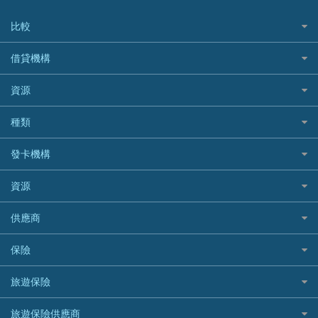
比較
私人貸款比較
借貸機構
稅季/稅務貸款
BEA 東亞銀行
資源
網上貸款
BOC 中國銀行
結餘轉戶(清卡數貸款)
如何申請個人貸款
種類
Cashing Pro 優尚信貸
銀行貸款
如何管理個人貸款
CCB(Asia) 中國建設銀行 (亞洲)
網購優惠
發卡機構
財務公司貸款
個人貸款有用資訊
Citibank 花旗銀行
精選外幣網購信用卡
免入息貸款
清卡數貸款教學
Citibank花旗銀行
資源
CNCBI 信銀國際
尊尚信用卡
免TU貸款
循環貸款教學
AE美國運通
CreFIT 維信
公司信用卡
Black Friday優惠
供應商
急借錢
個人化貸款產品推介 🔥全新
DBS星展銀行
DBS 星展銀行
電子錢包信用卡
淘寶付款方式
業主貸款
債務重組一覽
HSBC滙豐銀行
八達通自動增值信用卡
保險
DSB 大新銀行
日本遊信用卡攻略
一田購物優惠日
汽車貸款
供樓利息扣稅
Mox
Fubon 富邦銀行
韓國遊信用卡攻略
SOGO感謝祭
旅遊保險
緊急貸款比較
旅遊保險
最佳貸款app
信銀國際
HK Finance 香港信貸
台灣遊信用卡攻略
HKTVmall優惠碼
汽車保險
最佳小額貸款比較
大新銀行
日本旅遊保險及資訊
HSBC 滙豐銀行貸款
旅遊保險供應商
機場貴賓室信用卡
交稅優惠