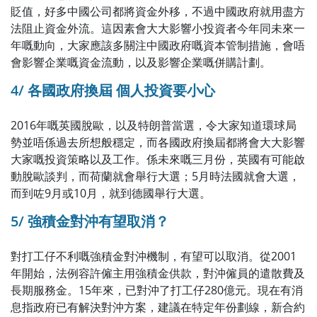
貶值，好多中國公司都將資金外移，不過中國政府就用盡方
法阻止資金外流。這因素會大大影響小投資者今年同未來一
年嘅動向，大家應該多關注中國政府嘅資本管制措施，會唔
會影響企業嘅資金流動，以及影響企業嘅併購計劃。
4/ 各國政府換屆 個人投資要小心
2016年嘅英國脫歐，以及特朗普當選，令大家知道環球局
勢並唔係過去所想般穩定，而各國政府換屆都將會大大影響
大家嘅投資策略以及工作。係未來嘅三月份，英國有可能啟
動脫歐談判，而荷蘭就會舉行大選；5月時法國就會大選，
而到咗9月或10月，就到德國舉行大選。
5/ 強積金對沖有望取消？
對打工仔不利嘅強積金對沖機制，有望可以取消。從2001
年開始，法例容許僱主用強積金供款，對沖僱員的遣散費及
長期服務金。15年來，已對沖了打工仔280億元。現在有消
息指政府已有解決對沖方案，建議在特定年份劃線，新合約