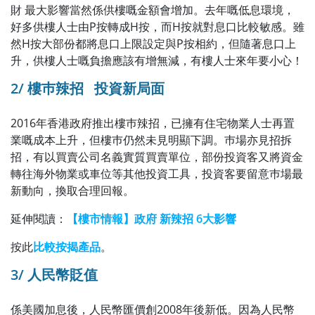
財 最大影響當然係供樓嘅金額會增加。去年嘅低息環境，
好多供樓人士由P按轉成H按，而H按就對息口比較敏感。雖
然H按大部份都將息口上限設定與P按相約，但隨著息口上
升，供樓人士嘅負擔應該有增無減，有樓人士來年要小心！
2/ 樓巿辣招 投資新局面
2016年香港政府推出樓巿辣招，已擁有住宅物業人士再置
業嘅成本上升，但樓巿仍然未見明顯下調。巿場亦見招拆
招，有以買賣公司名義實質買賣單位，部份投資客又將資金
轉往海外物業或車位等其他投資工具，投資客要留意巿場最
新動向，換取合理回報。
延伸閱讀：
【樓市情報】政府 新辣招 6大影響
按此
比較按揭產品
。
3/ 人民幣貶值
係美國加息後，人民幣匯價創2008年後新低。因為人民幣