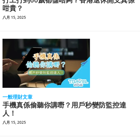
咁貴？
八月 15, 2025
一般理財文章
手機真係偷聽你講嘢？用戶秒變防監控達
人！
八月 15, 2025