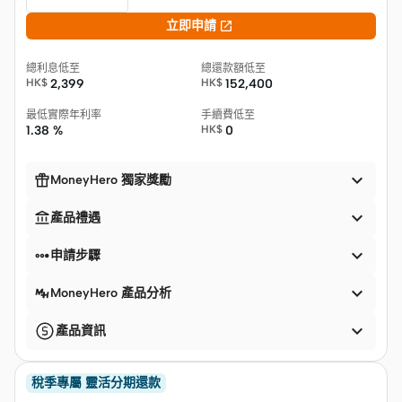

立即申請
總利息低至
總還款額低至
HK$
2,399
HK$
152,400
最低實際年利率
手續費低至
1.38 %
HK$
0


MoneyHero 獨家獎勵


產品禮遇


申請步驟

MoneyHero 產品分析

產品資訊
稅季專屬 靈活分期還款