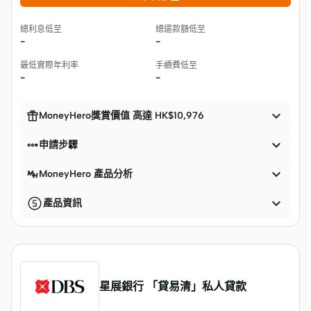
總利息低至
總還款額低至
-
-
最低實際年利率
手續費低至
-
-


MoneyHero獎賞價值 高達 HK$10,976


申請步驟

MoneyHero 產品分析

產品資訊
星展銀行 「貸易清」私人貸款