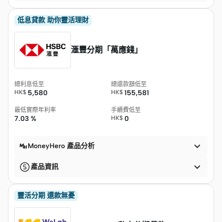
低息貸款 助你靈活理財
滙豐分期「萬應錢」
總利息低至
總還款額低至
HK$
5,580
HK$
155,581
最低實際年利率
手續費低至
7.03 %
HK$
0

MoneyHero 產品分析

產品資訊
靈活分期 還款無憂