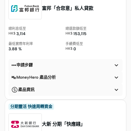
富邦「合您意」私人貸款
總利息低至
總還款額低至
HK$
3,114
HK$
153,115
最低實際年利率
手續費低至
3.88 %
HK$
0


申請步驟

MoneyHero 產品分析

產品資訊
分期靈活 快速周轉資金
大新 分期「快應錢」