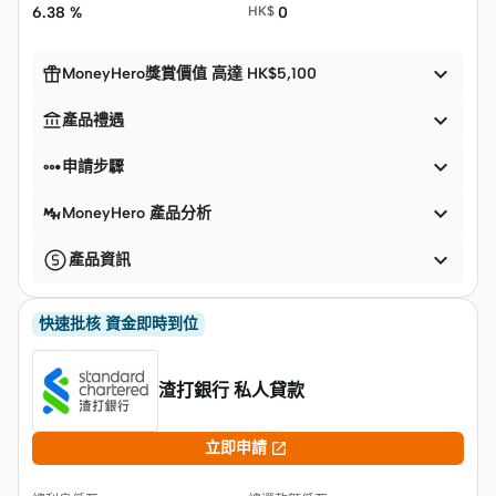
6.38 %
HK$
0


MoneyHero獎賞價值 高達 HK$5,100


產品禮遇


申請步驟

MoneyHero 產品分析

產品資訊
快速批核 資金即時到位
渣打銀行 私人貸款

立即申請