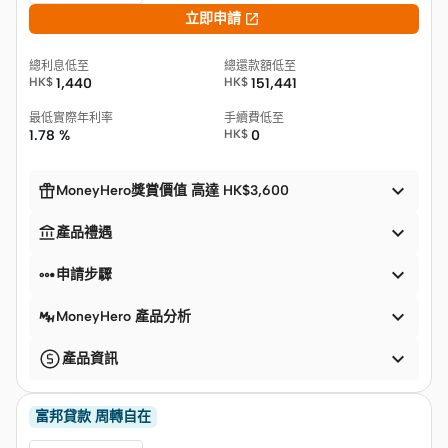

立即申請
總利息低至
總還款額低至
HK$
1,440
HK$
151,441
最低實際年利率
手續費低至
1.78 %
HK$
0


MoneyHero獎賞價值 高達 HK$3,600


產品禮遇


申請步驟

MoneyHero 產品分析

產品資訊
富邦貸款 周轉自在