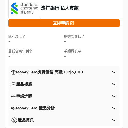
渣打銀行 私人貸款

立即申請
總利息低至
總還款額低至
-
-
最低實際年利率
手續費低至
-
-


MoneyHero獎賞價值 高達 HK$6,000


產品禮遇


申請步驟

MoneyHero 產品分析

產品資訊