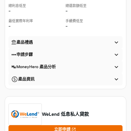
總利息低至
總還款額低至
-
-
最低實際年利率
手續費低至
-
-


產品禮遇


申請步驟

MoneyHero 產品分析

產品資訊
WeLend 低息私人貸款

立即申請