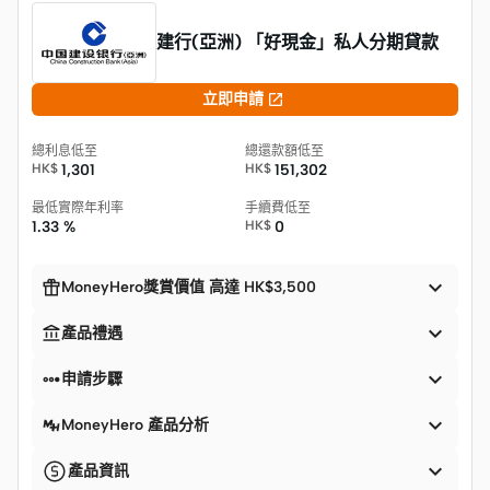
建行(亞洲) 「好現金」私人分期貸款

立即申請
總利息低至
總還款額低至
HK$
1,301
HK$
151,302
最低實際年利率
手續費低至
1.33 %
HK$
0


MoneyHero獎賞價值 高達 HK$3,500


產品禮遇


申請步驟

MoneyHero 產品分析

產品資訊