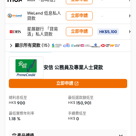
WeLend 低息私人
立即申請
HK
-
貸款
星展銀行 「貸易
立即申請
HK
HK$5,100
清」私人貸款
顯示所有貸款
(
15
)
專屬貸款 公務員優先
安信 公務員及專業人士貸款

立即申請
總利息低至
最低還款額低至
HK$
900
HK$
150,901
最低實際年利率
手續費低至
1.18 %
HK$
0


產品禮遇