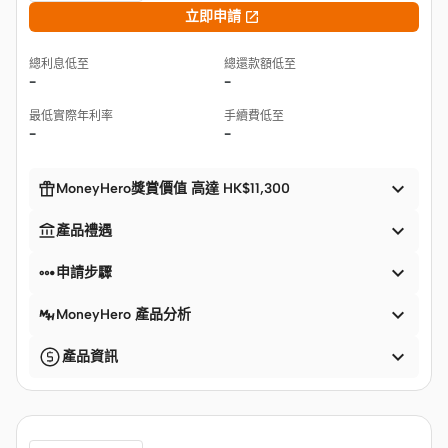

立即申請
總利息低至
總還款額低至
-
-
最低實際年利率
手續費低至
-
-


MoneyHero獎賞價值 高達 HK$11,300


產品禮遇


申請步驟

MoneyHero 產品分析

產品資訊