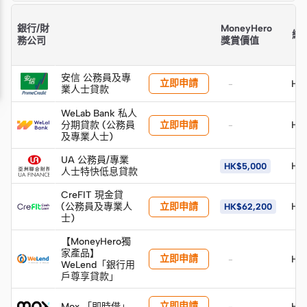
產品摘要
銀行/財
MoneyHero
總
務公司
獎賞價值
安信 公務員及專
立即申請
HK
-
業人士貸款
WeLab Bank 私人
立即申請
分期貸款 (公務員
HK
-
及專業人士)
UA 公務員/專業
HK
HK$5,000
人士特快低息貸款
CreFIT 現金貸
立即申請
(公務員及專業人
HK$
HK$62,200
士)
【MoneyHero獨
家產品】
立即申請
HK
-
WeLend「銀行用
戶尊享貸款」
立即申請
Mox 「即時借」
HK$
-