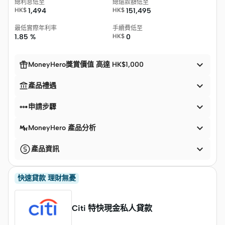
總利息低至
總還款額低至
HK$
1,494
HK$
151,495
最低實際年利率
手續費低至
1.85 %
HK$
0


MoneyHero獎賞價值 高達 HK$1,000


產品禮遇


申請步驟

MoneyHero 產品分析

產品資訊
快速貸款 理財無憂
Citi 特快現金私人貸款