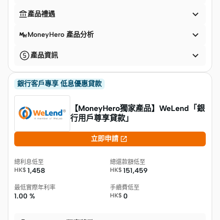


產品禮遇

MoneyHero 產品分析

產品資訊
銀行客戶專享 低息優惠貸款
【MoneyHero獨家產品】WeLend「銀
行用戶尊享貸款」

立即申請
總利息低至
總還款額低至
HK$
1,458
HK$
151,459
最低實際年利率
手續費低至
1.00 %
HK$
0