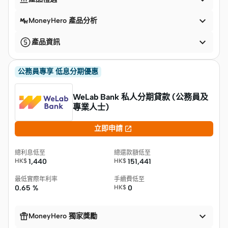

MoneyHero 產品分析

產品資訊
公務員專享 低息分期優惠
WeLab Bank 私人分期貸款 (公務員及
專業人士)

立即申請
總利息低至
總還款額低至
HK$
1,440
HK$
151,441
最低實際年利率
手續費低至
0.65 %
HK$
0


MoneyHero 獨家獎勵