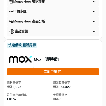


MoneyHero 獨家獎勵


申請步驟

MoneyHero 產品分析

產品資訊
快速借款 靈活周轉
Mox 「即時借」

立即申請
總利息低至
總還款額低至
HK$
1,026
HK$
151,027
最低實際年利率
手續費低至
1.18 %
HK$
0