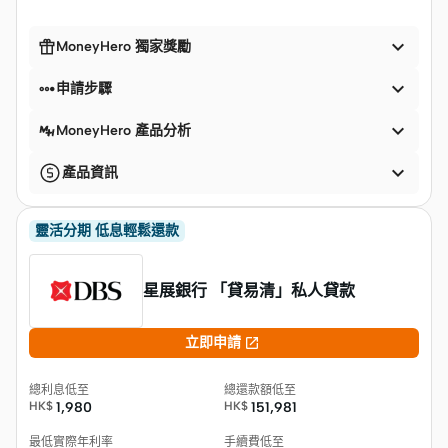


MoneyHero 獨家獎勵


申請步驟

MoneyHero 產品分析

產品資訊
靈活分期 低息輕鬆還款
星展銀行 「貸易清」私人貸款

立即申請
總利息低至
總還款額低至
HK$
1,980
HK$
151,981
最低實際年利率
手續費低至