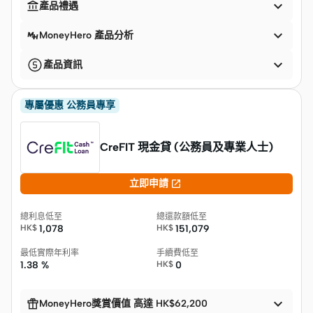


產品禮遇

MoneyHero 產品分析

產品資訊
專屬優惠 公務員專享
CreFIT 現金貸 (公務員及專業人士)

立即申請
總利息低至
總還款額低至
HK$
1,078
HK$
151,079
最低實際年利率
手續費低至
1.38 %
HK$
0


MoneyHero獎賞價值 高達 HK$62,200