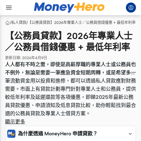
/
私人貸款
/
【公務員貸款】2026年專業人士／公務員借錢優惠 + 最低年利率
【公務員貸款】2026年專業人士
／公務員借錢優惠 + 最低年利率
更新日期
:
2026年4月9日
人人都有不時之需，即使是高薪厚職的專業人士或公務員也
人人都有不時之需，即使是高薪厚職的專業人士或公務員也
不例外，無論是需要一筆應急資金短期周轉，或是希望多一
不例外，無論是需要一筆應急資金短期周轉，或是希望多一
筆流動資金用以投資和進修，都可以透過私人貸款應對財務
筆流動資金用以投資和進修，都可以透過私人貸款應對財務
需要。市面上有貸款計劃專門針對專業人士和公務員，提供
需要。市面上有貸款計劃專門針對專業人士和公務員，提供
較低年利率及延遲還款等各項優惠，即睇2025年最新公務
較低年利率及延遲還款等各項優惠，即睇2025年最新公務
員貸款優惠、申請須知及低息貸款比較，助你輕鬆找到最合
員貸款優惠、申請須知及低息貸款比較，助你輕鬆找到最合
適的公務員貸款及專業人士借貸方案。
適的公務員貸款及專業人士借貸方案。
顯示更多
為什麼透過 MoneyHero 申請貸款？