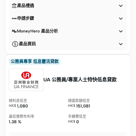


產品禮遇


申請步驟

MoneyHero 產品分析

產品資訊
公務員專享 低息靈活貸款
UA 公務員/專業人士特快低息貸款
總利息低至
總還款額低至
HK$
1,080
HK$
151,081
最低實際年利率
手續費低至
1.38 %
HK$
0