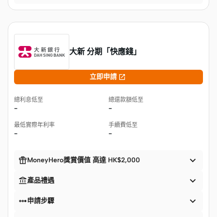
大新 分期「快應錢」

立即申請
總利息低至
總還款額低至
-
-
最低實際年利率
手續費低至
-
-


MoneyHero獎賞價值 高達 HK$2,000


產品禮遇


申請步驟