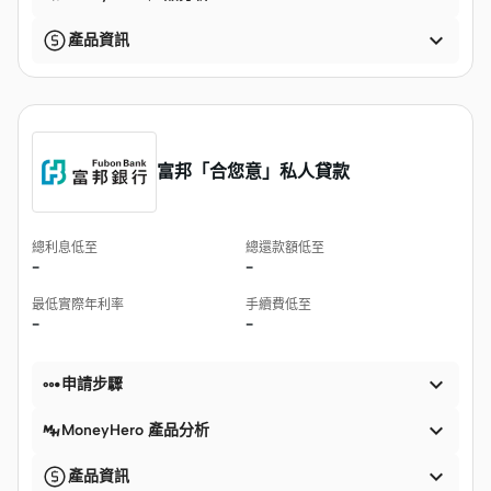

產品資訊
富邦「合您意」私人貸款
總利息低至
總還款額低至
-
-
最低實際年利率
手續費低至
-
-


申請步驟

MoneyHero 產品分析

產品資訊