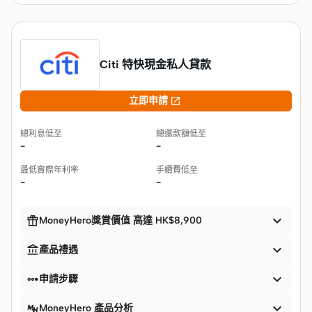
Citi 特快現金私人貸款

立即申請
總利息低至
總還款額低至
-
-
最低實際年利率
手續費低至
-
-


MoneyHero獎賞價值 高達 HK$8,900


產品禮遇


申請步驟

MoneyHero 產品分析