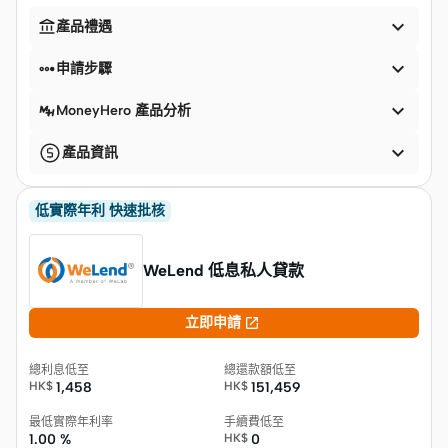


產品禮遇


申請步驟

MoneyHero 產品分析

產品資訊
低實際年利 快速批核
WeLend 低息私人貸款

立即申請
總利息低至
總還款額低至
HK$
1,458
HK$
151,459
最低實際年利率
手續費低至
1.00 %
HK$
0