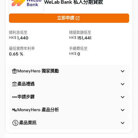
WeLab Bank 私人分期貸款

立即申請
總利息低至
總還款額低至
HK$
1,440
HK$
151,441
最低實際年利率
手續費低至
0.65 %
HK$
0


MoneyHero 獨家獎勵


產品禮遇


申請步驟

MoneyHero 產品分析

產品資訊