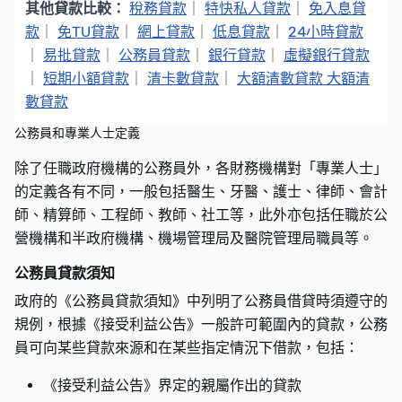
其他貸款比較：
稅務貸款
｜
特快私人貸款
｜
免入息貸
款
｜
免TU貸款
｜
網上貸款
｜
低息貸款
｜
24小時貸款
｜
易批貸款
｜
公務員貸款
｜
銀行貸款
｜
虛擬銀行貸款
｜
短期小額貸款
｜
清卡數貸款
｜
大額清數貸款 大額清
數貸款
公務員和專業人士定義
除了任職政府機構的公務員外，各財務機構對「專業人士」
的定義各有不同，一般包括醫生、牙醫、護士、律師、會計
師、精算師、工程師、教師、社工等，此外亦包括任職於公
營機構和半政府機構、機場管理局及醫院管理局職員等。
公務員貸款須知
政府的《公務員貸款須知》中列明了公務員借貸時須遵守的
規例，根據《接受利益公告》一般許可範圍內的貸款，公務
員可向某些貸款來源和在某些指定情況下借款，包括：
《接受利益公告》界定的親屬作出的貸款