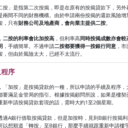
二按」是指第二次按揭，即是在原有的按揭貸款下，另外
是兩間不同的財務機構。由於申請兩份按揭的還款風險增
按，只有
財務公司及地產商，會向業主提供二按
。
，
二按的利率會比加按高
，但利率高
同時按揭成數亦會較
明
，手續簡單。不過申請
二按都要獲得一按銀行同意
，市
按，但由於風險太大，已經不太流行。
及程序
，「加按」是按揭貸款的一種，所以申請的手續及程序，
都要滿足金管局的指引。根據按揭顧問所說，如果是樓契
重新申請按揭貸款套現的話，需時大約1至2個星期。
透過A銀行借取按揭貸款，但是加按時，見到B銀行按揭
所以想順道「轉按」至B銀行，那麼手續就跟重新申請樓