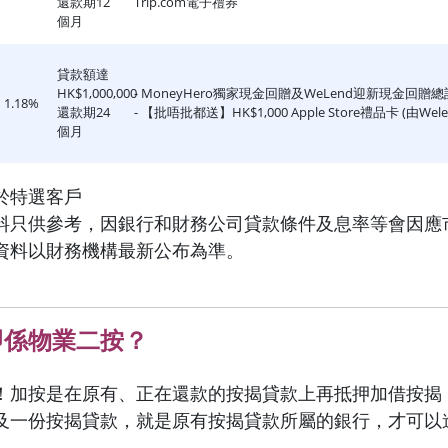
還款期12
Trip.com電子禮券
個月
貸款額達
HK$1,000,000
- MoneyHero獨家現金回贈及WeLend迎新現金回贈總計
1.18%
還款期24
- 【批唔批都送】HK$1,000 Apple Store禮品卡 (由Wel
個月
於特選客戶
料只供參考，因銀行和財務公司貸款條件及息率等會因應
資料以財務機構最新公布為準。
即係物業二按？
！加按是在原有、正在還款的按揭貸款上再抵押加借按揭
及一份按揭貸款，就是原有按揭貸款所屬的銀行，才可以