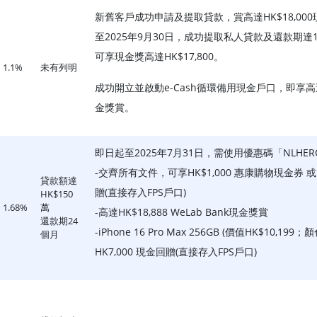
新舊客戶成功申請及提取貸款，賞高達HK$18,000
至2025年9月30日，成功提取私人貸款及還款期達
可享現金獎高達HK$17,800。
1.1%
未有列明
成功開立並啟動e-Cash循環備用現金戶口，即享高達
金獎賞。
即日起至2025年7月31日，需使用優惠碼「NLHER
-
交齊所有文件，可享
HK$1,000 惠康購物現金券 或
貸款額達
贈(直接存入FPS戶口)
HK$150
1.68%
萬
-高達HK$18,888 WeLab Bank現金獎賞
還款期24
-iPhone 16 Pro Max 256GB (價值HK$10,19
個月
HK7,000 現金回贈(直接存入FPS戶口)