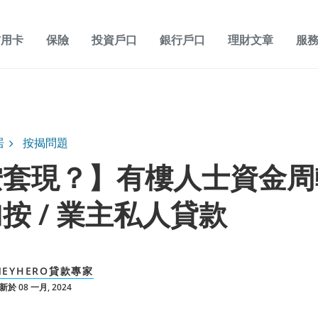
信用卡
保險
投資戶口
銀行戶口
理財文章
服
居
按揭問題
按套現？】有樓人士資金周
按 / 業主私人貸款
NEYHERO貸款專家
於 08 一月, 2024