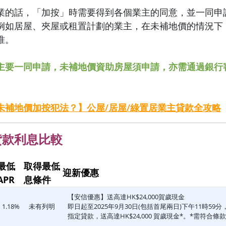
業的話，「加按」時需要得到各個業主的同意，並一同申
例如居屋、夾屋或租置計劃的業主，在未補地價的情況下
准。
主要一同申請，未補地價資助房屋須申請，亦需通過銀行
未補地價加按犯法？】公屋/居屋/綠置居業主貸款全攻略
貸款利息比較
最低
取得最低
迎新優惠
APR
息條件
【安信優惠】送高達HK$24,000賀歲現金
1.18%
未有列明
即日起至2025年9月30日(包括首尾兩日)
下午11時59分
指定貸款，送高達HK$24,000 賀歲現金*。*需符合
條款