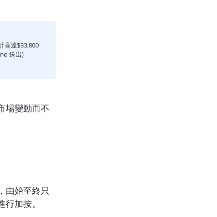
高達$33,800
end 送出)
市場變動而不
，由始至終只
進行加按。