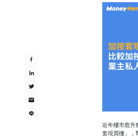
近年樓市愈升
套現買樓」，