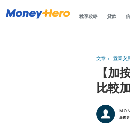
稅季攻略
貸款
文章
置業安
【加
比較加
MO
最後更新