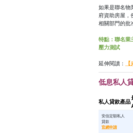
如果是聯名物
府資助房屋，
相關部門的批
特點：聯名業
壓力測試
延伸閱讀：
【
低息私人
私人貸款產品
安信定額私人
貸款
官網申請