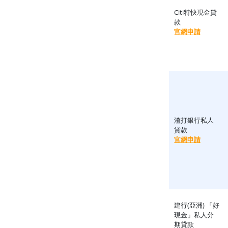
Citi特快現金貸
款
官網申請
渣打銀行私人
貸款
官網申請
建行(亞洲) 「好
現金」私人分
期貸款