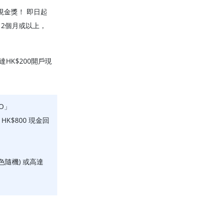
現金獎！ 即日起
12個月或以上，
HK$200開戶現
O」
 HK$800 現金回
9；顏色隨機) 或高達