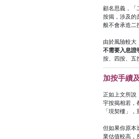
顧名思義，「
按揭，涉及的
般不會承造二
由於風險較大
不需要入息證
按、四按、五
加按手續
正如上文所說
宇按揭相若，
「現契樓」，
但如果你原本
業估值較高，