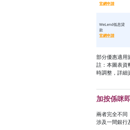
官網申請
WeLend低息貸
款
官網申請
部分優惠適用
註：本圖表資
時調整，詳細
加按係咪
兩者完全不同
涉及一間銀行