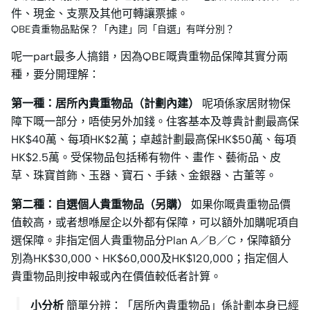
件、現金、支票及其他可轉讓票據。
QBE貴重物品點保？「內建」同「自選」有咩分別？
呢一part最多人搞錯，因為QBE嘅貴重物品保障其實分兩
種，要分開理解：
第一種：居所內貴重物品（計劃內建）
呢項係家居財物保
障下嘅一部分，唔使另外加錢。住客基本及尊貴計劃最高保
HK$40萬、每項HK$2萬；卓越計劃最高保HK$50萬、每項
HK$2.5萬。受保物品包括稀有物件、畫作、藝術品、皮
草、珠寶首飾、玉器、寶石、手錶、金銀器、古董等。
第二種：自選個人貴重物品（另購）
如果你嘅貴重物品價
值較高，或者想喺屋企以外都有保障，可以額外加購呢項自
選保障。非指定個人貴重物品分Plan A／B／C，保障額分
別為HK$30,000、HK$60,000及HK$120,000；指定個人
貴重物品則按申報或內在價值較低者計算。
小分析
簡單分辨：「居所內貴重物品」係計劃本身已經