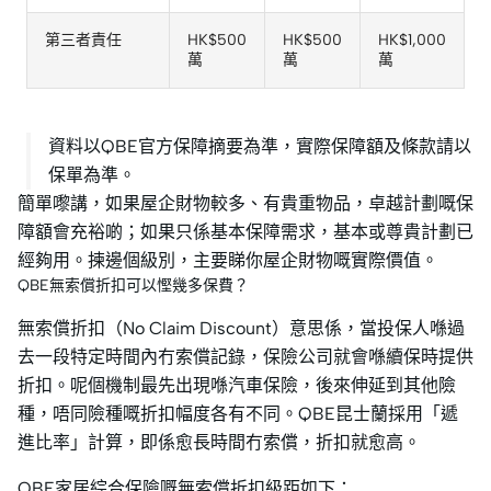
第三者責任
HK$500
HK$500
HK$1,000
萬
萬
萬
資料以QBE官方保障摘要為準，實際保障額及條款請以
保單為準。
簡單嚟講，如果屋企財物較多、有貴重物品，卓越計劃嘅保
障額會充裕啲；如果只係基本保障需求，基本或尊貴計劃已
經夠用。揀邊個級別，主要睇你屋企財物嘅實際價值。
QBE無索償折扣可以慳幾多保費？
無索償折扣（No Claim Discount）意思係，當投保人喺過
去一段特定時間內冇索償記錄，保險公司就會喺續保時提供
折扣。呢個機制最先出現喺汽車保險，後來伸延到其他險
種，唔同險種嘅折扣幅度各有不同。QBE昆士蘭採用「遞
進比率」計算，即係愈長時間冇索償，折扣就愈高。
QBE家居綜合保險嘅無索償折扣級距如下：