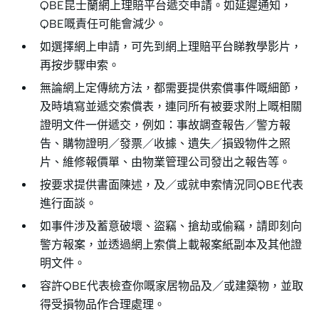
QBE昆士蘭網上理賠平台遞交申請。如延遲通知，
QBE嘅責任可能會減少。
如選擇網上申請，可先到網上理賠平台睇教學影片，
再按步驟申索。
無論網上定傳統方法，都需要提供索償事件嘅細節，
及時填寫並遞交索償表，連同所有被要求附上嘅相關
證明文件一併遞交，例如：事故調查報告／警方報
告、購物證明／發票／收據、遺失／損毀物件之照
片、維修報價單、由物業管理公司發出之報告等。
按要求提供書面陳述，及／或就申索情況同QBE代表
進行面談。
如事件涉及蓄意破壞、盜竊、搶劫或偷竊，請即刻向
警方報案，並透過網上索償上載報案紙副本及其他證
明文件。
容許QBE代表檢查你嘅家居物品及／或建築物，並取
得受損物品作合理處理。