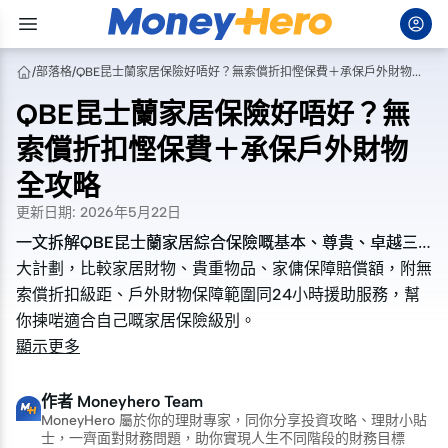
/
部落格
/
QBE昆士蘭家居保險好唔好？無索償折扣慳保費＋承保戶外財物全攻略
QBE昆士蘭家居保險好唔好？無
索償折扣慳保費＋承保戶外財物
全攻略
更新日期
:
2026年5月22日
一文拆解QBE昆士蘭家居綜合保險嘅基本、尊貴、卓越三
一文拆解QBE昆士蘭家居綜合保險嘅基本、尊貴、卓越三
大計劃，比較家居財物、貴重物品、家傭保障賠償額，附無
大計劃，比較家居財物、貴重物品、家傭保障賠償額，附無
索償折扣級距、戶外財物保障範圍同24小時援助服務，幫
索償折扣級距、戶外財物保障範圍同24小時援助服務，幫
你揀啱適合自己嘅家居保險級別。
你揀啱適合自己嘅家居保險級別。
顯示更多
作者
Moneyhero Team
MoneyHero 屬於你的理財專家，同你分享投資攻略、理財小貼
士，一齊面對財務問題，助你實現人生不同階段的財務目標