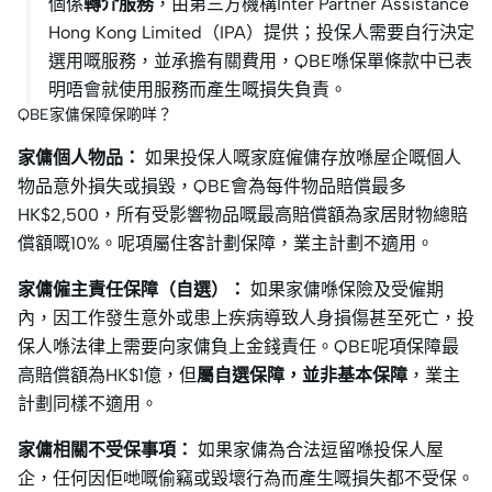
個係
轉介服務
，由第三方機構Inter Partner Assistance
Hong Kong Limited（IPA）提供；投保人需要自行決定
選用嘅服務，並承擔有關費用，QBE喺保單條款中已表
明唔會就使用服務而產生嘅損失負責。
QBE家傭保障保啲咩？
家傭個人物品：
如果投保人嘅家庭僱傭存放喺屋企嘅個人
物品意外損失或損毀，QBE會為每件物品賠償最多
HK$2,500，所有受影響物品嘅最高賠償額為家居財物總賠
償額嘅10%。呢項屬住客計劃保障，業主計劃不適用。
家傭僱主責任保障（自選）：
如果家傭喺保險及受僱期
內，因工作發生意外或患上疾病導致人身損傷甚至死亡，投
保人喺法律上需要向家傭負上金錢責任。QBE呢項保障最
高賠償額為HK$1億，但
屬自選保障，並非基本保障
，業主
計劃同樣不適用。
家傭相關不受保事項：
如果家傭為合法逗留喺投保人屋
企，任何因佢哋嘅偷竊或毀壞行為而產生嘅損失都不受保。