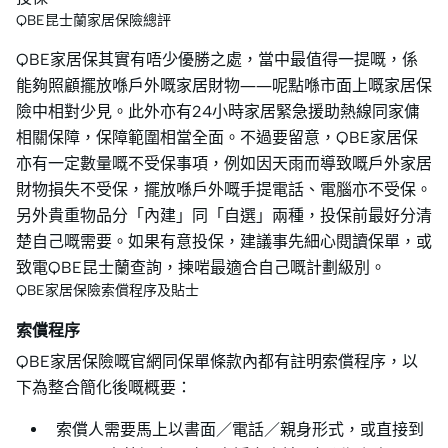
QBE昆士蘭家居保險總評
QBE家居保其實有唔少優勝之處，當中最值得一提嘅，係
能夠照顧擺放喺戶外嘅家居財物——呢點喺市面上嘅家居保
險中相對少見。此外亦有24小時家居緊急援助熱線同家傭
相關保障，保障範圍相當全面。不過要留意，QBE家居保
亦有一定數量嘅不受保事項，例如因天雨而導致嘅戶外家居
財物損失不受保，擺放喺戶外嘅手提電話、電腦亦不受保。
另外貴重物品分「內建」同「自選」兩種，投保前最好分清
楚自己嘅需要。如果有意投保，建議事先細心閱讀保單，或
致電QBE昆士蘭查詢，揀啱最適合自己嘅計劃級別。
QBE家居保險索償程序及貼士
索償程序
QBE家居保險嘅官網同保單條款內都有註明索償程序，以
下為整合簡化後嘅概要：
索償人需要馬上以書面／電話／親身形式，或直接到