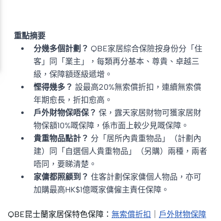
重點摘要
分幾多個計劃？
QBE家居綜合保險按身份分「住
客」同「業主」，每類再分基本、尊貴、卓越三
級，保障額逐級遞增。
慳得幾多？
設最高20%無索償折扣，連續無索償
年期愈長，折扣愈高。
戶外財物保唔保？
保，露天家居財物可獲家居財
物保額10%嘅保障，係市面上較少見嘅保障。
貴重物品點計？
分「居所內貴重物品」（計劃內
建）同「自選個人貴重物品」（另購）兩種，兩者
唔同，要睇清楚。
家傭都照顧到？
住客計劃保家傭個人物品，亦可
加購最高HK$1億嘅家傭僱主責任保障。
QBE昆士蘭家居保特色保障：
無索償折扣
｜
戶外財物保障