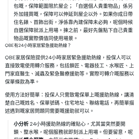
包嘅，保障範圍限於屋企；「自選個人貴重物品」係另
外加錢買嘅，保障可以伸延到屋企以外。如果你成日帶
住名錶、首飾出街，淨係靠內建保障未必夠，呢個時候
自選保障就派上用場。揀之前，最好先盤點下自己貴重
物品嘅實際價值同使用場景。
QBE有24小時家居緊急援助熱線？
QBE家居保險提供24小時家居緊急援助熱線，投保人可以
直接致電使用轉介服務，包括鎖匠、電器技工、水喉匠、上
門家庭醫生、滅蟲及緊急醫療援助等。實際可轉介嘅服務以
保單條款為準。
使用方法好簡單：投保人只需致電保單上嘅援助熱線，講清
楚自己嘅姓名、保單號碼、住宅地址、聯絡電話，再簡單描
述遇到嘅家居問題同需要嘅援助就可以。
小分析
24小時援助熱線的確貼心，尤其當突然要開
鎖、整水喉，呢個服務就即刻派上用場。但要留意，呢