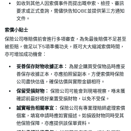
如收到其他人因索償事件而提出嘅申索、檢控、審訊
要求或正式查詢，需儘快告知QBE並提供第三方通知
文件。
索償小貼士
保險公司喺賠償前會進行多項審查，為免最後賠償不足甚至
被拒賠，做足以下5項準備功夫，既可大大縮減索償時間，
亦可增加成功機會：
妥善保存財物收據正本：
為屋企購買受保物品時應妥
善保存收據正本，亦應拍照留副本，方便索償時保險
公司盡快估值，確保估價與實際金額相符。
保留受損財物：
保險公司可能會到現場視察，喺未獲
確認前最好唔好棄置受損財物，以免不受保。
誠實報告相關事宜：
保險公司有專業理賠師處理索償
個案，填寫申請時應如實描述。如損毀財物同時受其
他保險保障，亦應提供該保單資料。