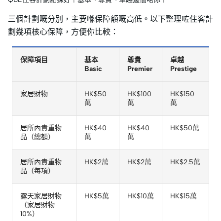
三個計劃嘅分別，主要喺保障額嘅高低。以下整理咗住客計
劃幾項核心保障，方便你比較：
保障項目
基本
尊貴
卓越
Basic
Premier
Prestige
家居財物
HK$50
HK$100
HK$150
萬
萬
萬
居所內貴重物
HK$40
HK$40
HK$50萬
品（總額）
萬
萬
居所內貴重物
HK$2萬
HK$2萬
HK$2.5萬
品（每項）
露天家居財物
HK$5萬
HK$10萬
HK$15萬
（家居財物
10%）