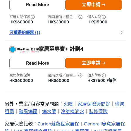
Read More
立即申請
家居財物保障
臨時居所／租金損失
個人財物
HK$600000
HK$30000
HK$15000
可獲得的優惠
(
1
)
家居至專寶+ 計劃4
Read More
立即申請
家居財物保障
臨時居所／租金損失
個人財物
HK$600000
HK$60000
HK$7500 /每件
另外，業主/ 租客常見問題：
火險
｜
家居保險邊間好
｜
慘遇
租霸
｜
颱風爆窗
｜
爆水喉
｜
冷氣機滴水
｜
裝修保險
家居保險比較：
Zurich蘇黎世家居保
︱
Generali忠意家居保