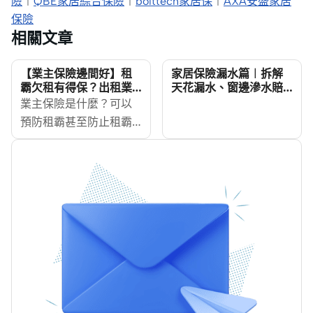
險
︱
QBE家居綜合保險
︱
bolttech家居保
︱
AXA安盛家居
保險
相關文章
【業主保險邊間好】租
家居保險漏水篇︱拆解
霸欠租有得保？出租業
天花漏水、窗邊滲水賠
主及租客保險比較
唔賠？
業主保險是什麼？可以
預防租霸甚至防止租霸
欠租？出租業主保險與
及家居保險是否一樣？
租客家居保險和業主出
租保險又有什麼分別？
MoneyHero將為大家講
解不同類別保險及保障
範圍，更比較市場上業
主保險邊間好！