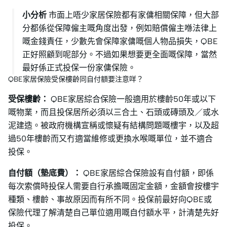
小分析
市面上唔少家居保險都有家傭相關保障，但大部
分都係從保障僱主嘅角度出發，例如賠償僱主喺法律上
嘅金錢責任，少數先會保障家傭嘅個人物品損失，QBE
正好照顧到呢部分。不過如果想要更全面嘅保障，當然
最好係正式投保一份家傭保險。
QBE家居保險受保樓齡同自付額要注意咩？
受保樓齡：
QBE家居綜合保險一般適用於樓齡50年或以下
嘅物業，而且投保居所必須以三合土、石頭或磚頭及／或水
泥建造。被政府機構宣稱或懷疑有結構問題嘅樓宇，以及超
過50年樓齡而又冇適當維修或更換水喉嘅單位，並不適合
投保。
自付額（墊底費）：
QBE家居綜合保險設有自付額，即係
每次索償時投保人需要自行承擔嘅固定金額，金額會按樓宇
種類、樓齡、事故原因而有所不同。投保前最好向QBE或
保險代理了解清楚自己單位適用嘅自付額水平，計清楚先好
投保。