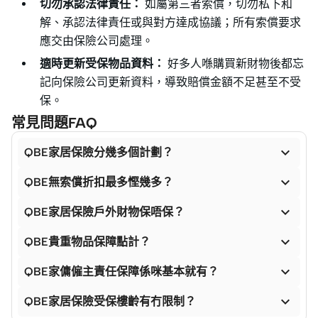
切勿承認法律責任：
如屬第三者索償，切勿私下和
解、承認法律責任或與對方達成協議；所有索償要求
應交由保險公司處理。
適時更新受保物品資料：
好多人喺購買新財物後都忘
記向保險公司更新資料，導致賠償金額不足甚至不受
保。
常見問題FAQ

QBE家居保險分幾多個計劃？

QBE無索償折扣最多慳幾多？

QBE家居保險戶外財物保唔保？

QBE貴重物品保障點計？

QBE家傭僱主責任保障係咪基本就有？

QBE家居保險受保樓齡有冇限制？