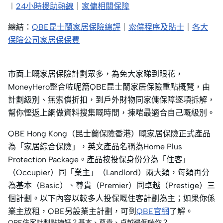
︱
24小時援助熱線
｜
家傭相關保障
總結：
QBE昆士蘭家居保險總評
｜
索償程序及貼士
｜
各大
保險公司家居保保費
市面上嘅家居保險計劃眾多，為免大家睇到眼花，
MoneyHero整合咗呢篇QBE昆士蘭家居保險重點概覽，由
計劃級別、無索償折扣，到戶外財物同家傭保障逐項拆解，
幫你慳返上網做資料搜集嘅時間，揀啱最適合自己嘅級別。
QBE Hong Kong（昆士蘭保險香港）嘅家居保險正式產品
為「家居綜合保險」，英文產品名稱為Home Plus
Protection Package。產品按投保身份分為「住客」
（Occupier）同「業主」（Landlord）兩大類，每類再分
為基本（Basic）、尊貴（Premier）同卓越（Prestige）三
個計劃。以下內容以較多人投保嘅住客計劃為主；如果你係
業主放租，QBE另設業主計劃，可到
QBE官網
了解。
QBE住客計劃點揀好？基本、尊貴、卓越邊個啱你？