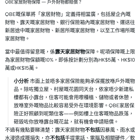
QBE家居財物保障 — 戶外財物都賠償？
QBE嘅保單將「家居財物」定義得相當廣，包括屋企內嘅
財物、露天嘅家居財物、銀行保險箱內嘅家居財物、運送往
新居途中嘅家居財物、新居所嘅家居財物，以至工作場所嘅
家居財物。
當中最值得留意嘅，係
露天家居財物
保障。呢項保障嘅上限
為家居財物保額嘅10%，即係按計劃分別為HK$5萬、HK$10
萬或HK$15萬。
小分析
市面上並唔多家居保險能夠承保擺放喺戶外嘅物
品。除咗獨立屋、村屋嘅花園同天台，依家唔少新建私
樓都有小露台，住客可能會用嚟種植、儲物或者休憩，
放喺室外嘅物品比較容易受外在環境影響。QBE家居保
險正好照顧到呢類住客——例如樓上住客嘅物品跌落，
砸毀咗你放喺露台嘅花盆，就有機會申請賠償。
不過有幾點要睇清楚：露天家居財物
不包括
因暴風、雨水或
水浸造成嘅損失，亦
不包括
手提電話、電腦及相關硬件／軟