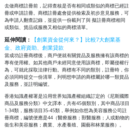
去做商標註冊前，記得查核是否有相同或類似的商標已經註
冊或申請註冊。商標註冊處會提供檢索及初步意見服務，可
為申請人翻查記錄，並提供一份載列了與 擬註冊商標相同
或類似、貨品或服務又相似的商標清單。
延伸閱讀：
【創業資金從何來？】比較7大創業基
金、政府資助、創業貸款
當成功註冊商標後，商戶便就有關貨品及服務擁有該商標的
專有使用權。如其他商戶未經同意使用該商標，即屬侵權行
為，可就此採取法律行動。商標有不同的類別，註冊時，你
必須同時提交一份清單，列明想申請的商標屬於哪一類貨品
及服務，並註明編號。
香港知識產權署是沿用世界知識產權組織訂定的《尼斯國際
商品及服務分類》中文譯本，共有45個類別，其中商品項目
1-34類，服務項目35-45類，舉例如你想為美容服務公司註
冊商標，編號便應是44（醫療服務；獸醫服務；人或動物的
衞生和美容服務；農業、水產養殖、園藝和林業服務）。