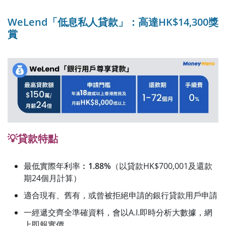
WeLend「低息私人貸款」：高達HK$14,300獎
賞
💡貸款特點
最低實際年利率︰
1.88%
（以貸款HK$700,001及還款
期24個月計算）
適合現有、舊有，或曾被拒絕申請的銀行貸款用戶申請
一經遞交齊全準確資料，會以A.I.即時分析大數據，網
上即報實價