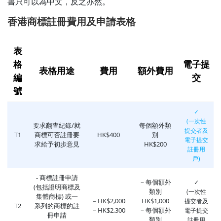
書只可以為中文，反之亦然。
香港商標註冊費用及申請表格
表
格
電子提
表格用途
費用
額外費用
編
交
號
✓
(一次性
要求翻查紀錄/就
每個額外類
提交者及
T1
商標可否註冊要
HK$400
別
電子提交
求給予初步意見
HK$200
註冊用
戶)
- 商標註冊申請
－每個額外
✓
(包括證明商標及
類別
(一次性
集體商標) 或一
－HK$2,000
HK$1,000
提交者及
T2
系列的商標的註
－HK$2,300
－每個額外
電子提交
冊申請
類別
註冊用