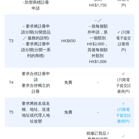
- 防禦商標註冊
HK$1,150
戶)
申請
－／
－要求將註冊申
－就每個額
請分開(分開貨品
外申請，第
✓ (只限
／ 服務的說明)
一個類別
電子提交
T3
HK$650
－要求將註冊申
HK$2,000，
註冊用
請分開(分開一系
其後每個額
戶)
列的商標)
外類別
HK$1,000
要求合併註冊申
✓
請
(只限電
T4
免費
-
要求合併獨立的
子提交註
註冊
冊用戶)
要求將姓名或名
✓
稱、地址、送達
(只限電
T5
免費
-
地址或代理人地
子提交註
址改變
冊用戶)
就修訂貨品 /
✓
服務的說明