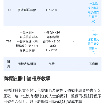
(一次性
提交者及
T13
要求延展時限
HK$200
-
電子提交
註冊用
戶)
✓
－要求副本
－每頁HK$6
(一次性
－要求核證副本
－每份核證
提交者及
T14
－要求根據《商
副本HK$150
-
電子提交
標條例》第79(2)
－每份
註冊用
條的證明書
HK$200
戶)
附
商標表格附頁
免費
-
不適用
頁
商標註冊申請程序教學
商標註冊其實不難，只需細心及耐性，假如申請資料齊全又
正確，途中也沒有遭到任何人士的反對，整個商標註冊程序
可短至六個月。以下教學或可助你順利完成申請：