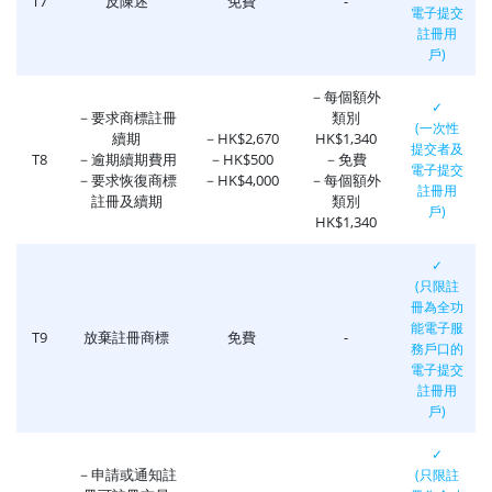
T7
反陳述
免費
-
電子提交
註冊用
戶)
－每個額外
✓
－要求商標註冊
類別
(一次性
續期
－HK$2,670
HK$1,340
提交者及
T8
－逾期續期費用
－HK$500
－免費
電子提交
－要求恢復商標
－HK$4,000
－每個額外
註冊用
註冊及續期
類別
戶)
HK$1,340
✓
(只限註
冊為全功
能電子服
T9
放棄註冊商標
免費
-
務戶口的
電子提交
註冊用
戶)
✓
－申請或通知註
(只限註