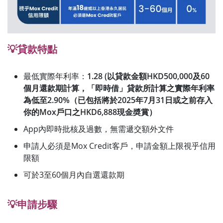
💡貸款特點
最低實際年利率：
1.28 (以貸款金額HKD500,000及60
個月還款期計算，「即時借」貸款所計算之實際年利率
為低至2.90%（已包括將於2025年7月31日或之前存入
你的Mox戶口之HKD6,888現金奬賞）
App內即時批核及過數，無需遞交額外文件
申請人必須是Mox Credit客戶，申請金額上限視乎信用
限額
可於3至60個月內自選還款期
💡申請步驟