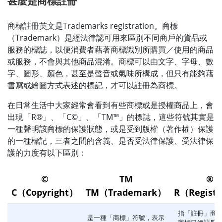
甚麼是商標註冊
商標註冊英文是Trademarks registration。商標
（Trademark）是經法律認可用來區別不同商戶的貨品或
服務的標誌，以便消費者藉著商標識別所購買／使用的商品
或服務，不會與其他商品混淆。商標可以由文字、字母、數
字、圖形、顏色，甚至是聲音或氣味所構成，但只有能夠藉
書寫或繪圖方式表述的標記，才可以註冊為商標。
在日常生活中大家經常會看到有些商標或是授權商品上，會
出現「R®」、「C©」、「TM™」的標誌，這些符號其實是
一種聲明該商標的保護狀態，或是受到版權（著作權）保護
的一種標記，三者之間的含義、是否受法律保護、受法律保
護的力度有以下區別：
©
TM
®
C（Copyright）
TM（Trademark）
R（Regist
指「註冊」商
是一種「商標」符號，表示