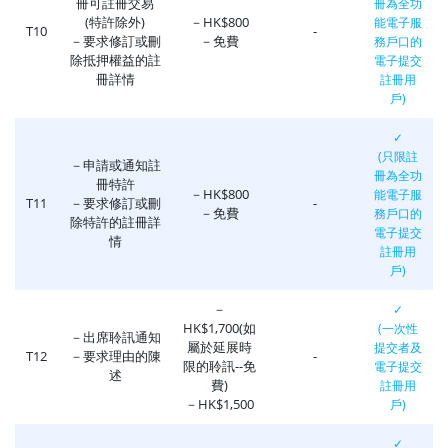
冊可註冊交易
冊為全功
(特許除外)
－HK$800
能電子服
T10
-
－要求修訂或刪
－免費
務戶口的
除抵押權益的註
電子提交
冊詳情
註冊用
戶)
✓
(只限註
－申請或通知註
冊為全功
冊特許
－HK$800
能電子服
T11
－要求修訂或刪
-
－免費
務戶口的
除特許的註冊詳
電子提交
情
註冊用
戶)
－
✓
HK$1,700(如
(一次性
－出席聆訊通知
屬於延展時
提交者及
T12
－要求理由的陳
-
限的聆訊--免
電子提交
述
費)
註冊用
－HK$1,500
戶)
✓