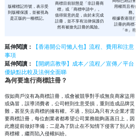
商標已經註冊
商標目前狀態是「非註冊商
版權標記符號，表示受
用權而且有使
標」或「商標申請中」。
到版權保護，並被視為
務。
值得留意的是，由於未完成
是正版的一種標記。
根據香港現行
註冊，並不享有法律保護仍
註冊的商標不
然有被搶先註冊的風險。
「®」符
延伸閱讀：
【香港開公司懶人包】流程、費用和注意
事項
延伸閱讀：
【開網店教學】成本／流程／宣傳／平台
優缺點比較及法例全面睇
為何要進行商標註冊？
假如商戶沒有為商標註冊，或會被競爭對手或無良商家盜用
或偽冒，誤導消費者，公司輕則生意受損，重則造成品牌災
難，甚至失去商標的擁有權。不過，別以為只有大企業才需
要商標註冊，每位創業者都希望公司業務能夠蒸蒸日上，因
此應提前做好準備；二是為了防止在不知情下侵害了別人的
商標權，繼而陷入侵權糾紛。