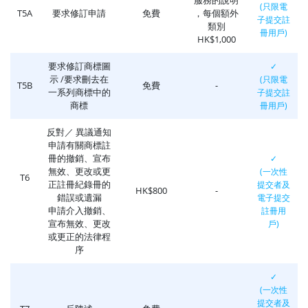
(只限電
T5A
要求修訂申請
免費
，每個額外
子提交註
類別
冊用戶)
HK$1,000
要求修訂商標圖
✓
示 /要求刪去在
(只限電
T5B
免費
-
一系列商標中的
子提交註
商標
冊用戶)
反對／ 異議通知
申請有關商標註
冊的撤銷、宣布
✓
無效、更改或更
(一次性
T6
正註冊紀錄冊的
提交者及
HK$800
-
錯誤或遺漏
電子提交
申請介入撤銷、
註冊用
宣布無效、更改
戶)
或更正的法律程
序
✓
(一次性
提交者及