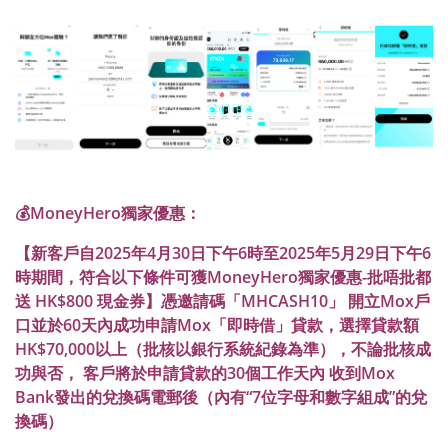
💰MoneyHero獨家優惠：
【新客戶自2025年4月30日下午6時至2025年5月29日下午6
時期間，符合以下條件可獲MoneyHero獨家優惠-批唔批都
送 HK$800 現金券】憑邀請碼「MHCASH10」 開立Mox戶
口並於60天內成功申請Mox「即時借」貸款，選擇貸款額
HK$70,000以上（批核以銀行系統紀錄為準），不論批核成
功與否， 客戶將於申請貸款的30個工作天內 收到Mox
Bank發出的兌換碼電郵後（內有“7位字母和數字組成”的兌
換碼）