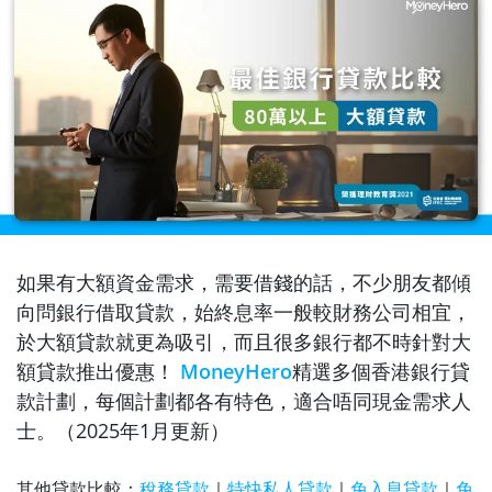
如果有大額資金需求，需要借錢的話，不少朋友都傾
向問銀行借取貸款，始終息率一般較財務公司相宜，
於大額貸款就更為吸引，而且很多銀行都不時針對大
額貸款推出優惠！
MoneyHero
精選多個香港銀行貸
款計劃，每個計劃都各有特色，適合唔同現金需求人
士。（2025年1月更新）
其他貸款比較：
稅務貸款
｜
特快私人貸款
｜
免入息貸款
｜
免