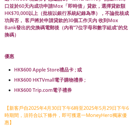
口並於60天內成功申請Mox「即時借」貸款，選擇貸款額
HK$70,000以上（批核以銀行系統紀錄為準），不論批核成
功與否， 客戶將於申請貸款的30個工作天內 收到Mox
Bank發出的兌換碼電郵後（內有“7位字母和數字組成”的兌
換碼）
優惠
HK$600 Apple Store禮品卡 ; 或
HK$600 HKTVmall電子購物禮券 ;
HK$600 Trip.com電子禮券
【新客戶自2025年4月30日下午6時至2025年5月29日下午6
時期間，須符合以下條件，即可獲選一MoneyHero獨家優
惠】