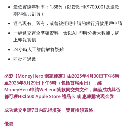
最低實際年利率︰
1.88%
（以貸款HK$700,001及還款
期24個月計算）
適合現有、舊有，或曾被拒絕申請的銀行貸款用戶申請
一經遞交齊全準確資料，會以A.I.即時分析大數據，網
上即報實價
24小時人工智能解答疑難
即批即過數
💰🎁【MoneyHero 獨家優惠】由2025年4月30日下午6時
至2025年5月29日下午6時（包括首尾兩日），經
MoneyHero申請WeLend貸款同交齊文件，無論成功與否
都可獲HK$500 Apple Store 禮品卡 或 惠康購物現金券
成功遞交申請7日內記得填妥「獎賞換領表格」
優惠