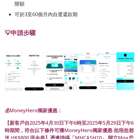
限額
可於3至60個月內自選還款期
💡申請步驟
💰MoneyHero獨家優惠：
【新客戶自2025年4月30日下午6時至2025年5月29日下午6
時期間，符合以下條件可獲MoneyHero獨家優惠-批唔批都
送 HK$800 現金券】憑邀請碼「MHCASH10」 開立Mox戶