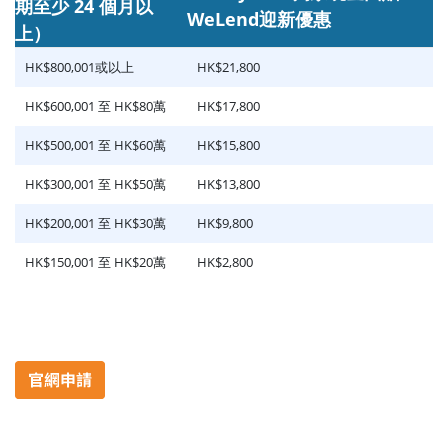
期至少 24 個月以
WeLend迎新優惠
上）
HK$800,001或以上
HK$21,800
HK$600,001 至 HK$80萬
HK$17,800
HK$500,001 至 HK$60萬
HK$15,800
HK$300,001 至 HK$50萬
HK$13,800
HK$200,001 至 HK$30萬
HK$9,800
HK$150,001 至 HK$20萬
HK$2,800