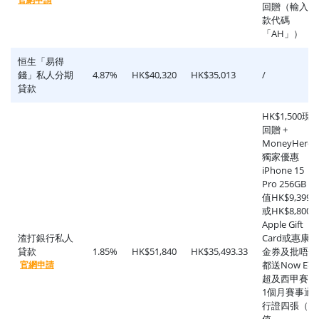
回贈（輸入貸
款代碼
「AH」）
恒生「易得
錢」私人分期
4.87%
HK$40,320
HK$35,013
/
貸款
HK$1,500現
回贈 +
MoneyHero
獨家優惠
iPhone 15
Pro 256GB (
值HK$9,399)
或HK$8,800
Apple Gift
渣打銀行私人
Card或惠康現
貸款
1.85%
HK$51,840
HK$35,493.33
金券及批唔批
官網申請
都送Now E英
超及西甲賽事
1個月賽事通
行證四張（價
值