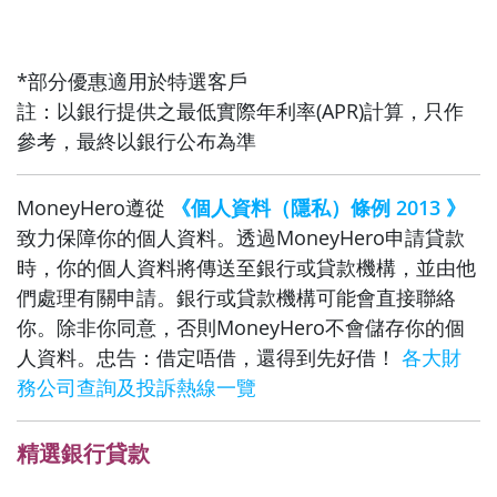
*部分優惠適用於特選客戶
註：以銀行提供之最低實際年利率(APR)計算，只作
參考，最終以銀行公布為準
MoneyHero遵從
《個人資料（隱私）條例 2013 》
致力保障你的個人資料。透過MoneyHero申請貸款
時，你的個人資料將傳送至銀行或貸款機構，並由他
們處理有關申請。銀行或貸款機構可能會直接聯絡
你。除非你同意，否則MoneyHero不會儲存你的個
人資料。忠告：借定唔借，還得到先好借！
各大財
務公司查詢及投訴熱線一覽
精選銀行貸款