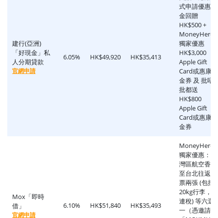
式申請優惠現
金回贈
HK$500 +
MoneyHero
建行(亞洲)
獨家優惠
「好現金」私
HK$3,000
6.05%
HK$49,920
HK$35,413
人分期貸款
Apple Gift
官網申請
Card或惠康現
金券 及 批唔
批都送
HK$800
Apple Gift
Card或惠康現
金券
MoneyHero
獨家優惠：大
灣區航空香港
至台北往返機
票兩張 (包括
20kg行李，不
Mox「即時
連稅) 等六選
6.10%
HK$51,840
HK$35,493
借」
一（憑邀請碼
官網申請