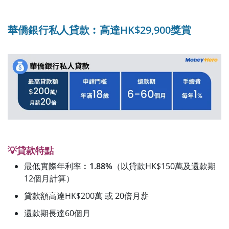
華僑銀行私人貸款︰高達HK$29,900獎賞
💡貸款特點
最低實際年利率︰
1.88%
（以貸款HK$150萬及還款期
12個月計算）
貸款額高達HK$200萬 或 20倍月薪
還款期長達60個月