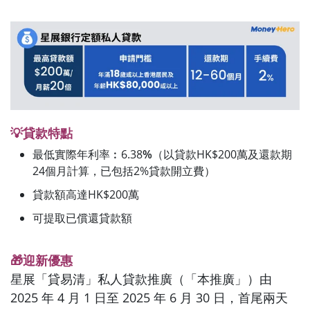
💡貸款特點
最低實際年利率︰6.38
%
（以貸款HK$200萬及還款期
24個月計算，已包括2%貸款開立費）
貸款額高達HK$200萬
可提取已償還貸款額
🎁迎新優惠
星展「貸易清」私人貸款推廣（「本推廣」）由
2025 年 4 月 1 日至 2025 年 6 月 30 日，首尾兩天