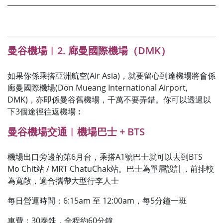
曼谷機場︱2. 廊曼國際機場（DMK）
如果你係乘搭亞洲航空(Air Asia)，就要留心到達機場將會係
廊曼國際機場(Don Mueang International Airport,
DMK)，亦即係曼谷舊機場，千萬不要弄錯。你可以透過以
下3個途徑往返機場︰
曼谷機場交通︱機場巴士 + BTS
機場出口旁邊的第6月台，乘搭A1號巴士就可以去到BTS
Mo Chit站 / MRT ChatuChak站。巴士為單層設計，前排較
為寬敞，適合攜帶大型行李人士
每日營運時間：6:15am 至 12:00am，每5分鐘一班
車費：30泰銖，全程約60分鐘