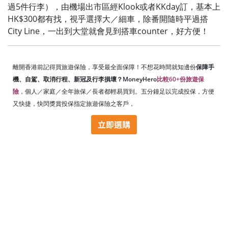
過5件行李），由機場出市區經Klook或者KKday訂，基本上
HK$300都有找，視乎選擇大／細車，除番開隨時平過搭
City Line，一出到大堂就會見到搭車counter，好方便！
離開香港前記得買旅遊保險，享受最全面保障！不想花時間就知邊份
保障手
機、自駕、取消行程、新冠及行李損壞？MoneyHero
比較60+份旅遊保
險
，個人／家庭／全年旅保／長者都輕易買到。五分鐘足以完成投保，方便
又快捷，快閃獎賞投保指定旅遊保險之客戶，