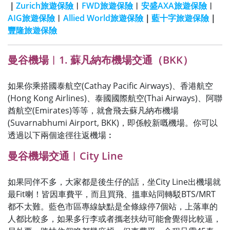
｜
Zurich旅遊保險
︱
FWD旅遊保險
︱
安盛AXA旅遊保險
︱
AIG旅遊保險
︱
Allied World旅遊保險
｜
藍十字旅遊保險
｜
豐隆旅遊保險
曼谷機場︱1. 蘇凡納布機場交通（BKK）
如果你乘搭國泰航空(Cathay Pacific Airways)、香港航空
(Hong Kong Airlines)、泰國國際航空(Thai Airways)、阿聯
酋航空(Emirates)等等，就會飛去蘇凡納布機場
(Suvarnabhumi Airport, BKK)，即係較新嘅機場。你可以
透過以下兩個途徑往返機場︰
曼谷機場交通︱City Line
如果同伴不多，大家都是後生仔的話，坐City Line出機場就
最Fit喇！皆因車費平，而且買飛、搵車站同轉駁BTS/MRT
都不太難。藍色市區專線缺點是全條線停7個站，上落車的
人都比較多，如果多行李或者攜老扶幼可能會覺得比較逼，