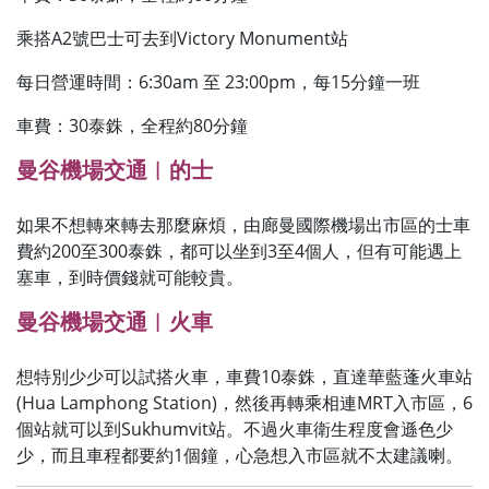
乘搭A2號巴士可去到Victory Monument站
每日營運時間：6:30am 至 23:00pm，每15分鐘一班
車費：30泰銖，全程約80分鐘
曼谷機場交通︱的士
如果不想轉來轉去那麼麻煩，由廊曼國際機場出市區的士車
費約200至300泰銖，都可以坐到3至4個人，但有可能遇上
塞車，到時價錢就可能較貴。
曼谷機場交通︱火車
想特別少少可以試搭火車，車費10泰銖，直達華藍蓬火車站
(Hua Lamphong Station)，然後再轉乘相連MRT入市區，6
個站就可以到Sukhumvit站。不過火車衛生程度會遜色少
少，而且車程都要約1個鐘，心急想入市區就不太建議喇。