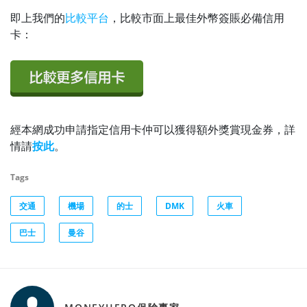
即上我們的
比較平台
，比較市面上最佳外幣簽賬必備信用
卡：
經本網成功申請指定信用卡仲可以獲得額外獎賞現金券，詳
情請
按此
。
Tags
交通
機場
的士
DMK
火車
巴士
曼谷