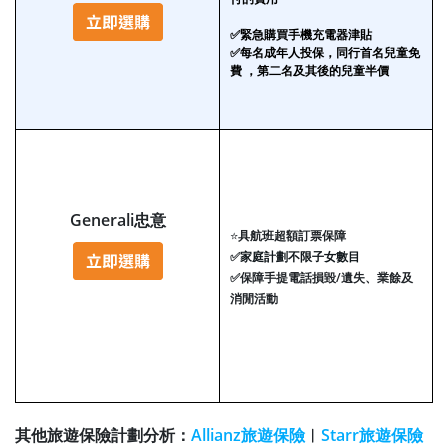
✅緊急購買手機充電器津貼
✅每名成年人投保，同行首名兒童免
費 ，第二名及其後的兒童半價
Generali忠意
⭐
具航班超額訂票保障
✅
家庭計劃不限子女數目
✅
保障手提電話損毀/遺失、業餘及
消閒活動
其他旅遊保險計劃分析：
Allianz旅遊保險
︱
Starr旅遊保險