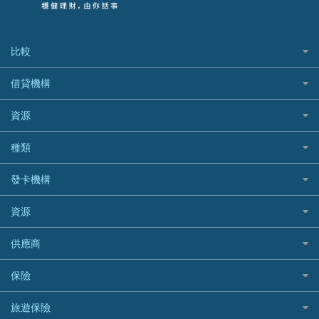
比較
私人貸款比較
借貸機構
稅季/稅務貸款
BEA 東亞銀行
資源
網上貸款
BOC 中國銀行
結餘轉戶(清卡數貸款)
如何申請個人貸款
種類
Cashing Pro 優尚信貸
銀行貸款
如何管理個人貸款
CCB(Asia) 中國建設銀行 (亞洲)
網購優惠
發卡機構
財務公司貸款
個人貸款有用資訊
Citibank 花旗銀行
精選外幣網購信用卡
免入息貸款
清卡數貸款教學
Citibank花旗銀行
資源
CNCBI 信銀國際
尊尚信用卡
免TU貸款
循環貸款教學
AE美國運通
CreFIT 維信
公司信用卡
Black Friday優惠
供應商
急借錢
個人化貸款產品推介 🔥全新
DBS星展銀行
DBS 星展銀行
電子錢包信用卡
淘寶付款方式
業主貸款
債務重組一覽
HSBC滙豐銀行
八達通自動增值信用卡
保險
DSB 大新銀行
日本遊信用卡攻略
一田購物優惠日
汽車貸款
供樓利息扣稅
Mox
Fubon 富邦銀行
韓國遊信用卡攻略
SOGO感謝祭
旅遊保險
緊急貸款比較
旅遊保險
最佳貸款app
信銀國際
HK Finance 香港信貸