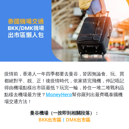
疫情前，香港人一年四季都要去曼谷，皆因無論食、玩、買
都絕對平、靚、正！後疫情時代，依家搭完飛機，仲記唔記
得由機場點樣出市區最抵？玩完一輪，拎住一堆二堆戰利品
點樣去機場最方便？
MoneyHero
幫你羅列出最齊嘅泰國機
場交通方法！
曼谷機場（一按即到相關段落）：
BKK出市區
︱
DMK出市區