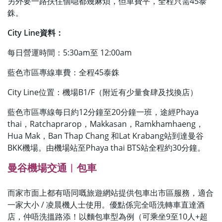
另外要一路扶住個喼都幾麻煩，但車費平，全程只需45泰
銖。
City Line資料：
每日營運時間：5:30am至 12:00am
藍色市區專線車費：全程45泰銖
City Line位置：機場B1/F（附近有少量食肆及找換店）
藍色市區專線每日約12分鐘至20分鐘一班，途經Phaya
thai，Ratchaprarop，Makkasan，Ramkhamhaeng，
Hua Mak，Ban Thap Chang 和Lat Krabang站到達曼谷
BKK機場。由機場站至Phaya thai BTS站全程約30分鐘。
曼谷機場交通︱包車
而家市面上都有唔同嘅旅遊網站提供包車出市區服務，適合
一家大小 / 凌晨機人士使用。優點係完全唔洗轉車直達酒
店，仲唔洗搵路添！以麵包車型為例（可乘坐9至10人+超