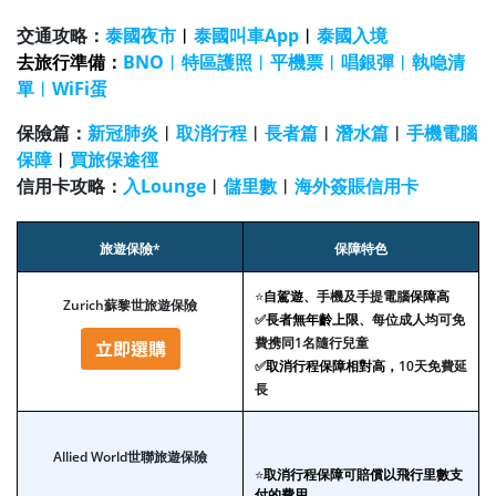
交通攻略：
泰國夜市
︱
泰國叫車App
︱
泰國入境
去旅行準備：
BNO
︱
特區護照
︱
平機票
︱
唱銀彈
︱
執喼清
單
︱
WiFi蛋
保險篇：
新冠肺炎
︱
取消行程
︱
長者篇
︱
潛水
篇
︱
手機電腦
保障
︱
買旅保途徑
信用卡攻略：
入Lounge
︱
儲里數
︱
海外簽賬信用卡
旅遊保險*
保障特色
⭐
自駕遊
、手機及手提電腦
保障高
Zurich蘇黎世旅遊保險
✅
長者無年齡上限
、每位成人均可免
費携同1名隨行兒童
✅
取消行程保障相對高，
10天免費延
長
Allied World世聯旅遊保險
⭐
取消行程保障可賠償以飛行里數支
付的費用