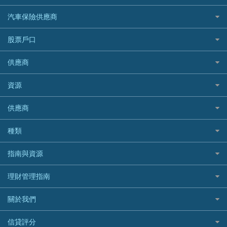
易批必批貸款
恒生銀行
泰國旅遊保險及資訊
K Cash 貸款
Visa信用卡
酒店優惠碼
家傭保險
AXA 安盛
24小時貸款
汽車保險供應商
Standard Chartered渣打銀行
台灣旅遊保險及資訊
Mox 銀行
萬事達卡
機票優惠碼
寵物保險
AIG 美亞
最佳循環貸款
安信EarnMORE
韓國旅遊保險及資訊
大新汽車保險
National Resources 中潤物業按揭
銀聯信用卡
股票戶口
定期人壽保險
Allianz 安聯
AEON
歐洲旅遊保險及資訊
中銀汽車保險
OCBC 華僑銀行
高獎賞信用卡推薦
危疾保險
Allied World 世聯
富途證券
東亞銀行
供應商
越南旅遊保險及資訊
Allianz安聯汽車保險
PrimeCredit 安信信貸
酒店信用卡
年金資訊
Avo
IB盈透證券
SIM
澳洲旅遊保險及資訊
bolttech保障汽車保險
Promise 邦民日本財務
富途牛牛好唔好？
資源
樓宇火險
中國銀行
老虎證券
Airwallex信用卡
長者嘆世界
Zurich蘇黎世汽車保險
Rabbit Credit月兔信貸
Webull微牛證券好唔好？
Bolttech 保特
uSMART 盈立證券
股票戶口開戶
供應商
家庭親子遊
QBE昆士蘭汽車保險
Standard Chartered 渣打銀行
Longbridge長橋證券好唔好？
Blue Cross 藍十字
華盛証券
證券行邊間好？
全年周圍飛
平安汽車保險
UA 亞洲聯合財務
老虎證券好唔好？
銀行戶口比較
種類
中國平安
長橋證券
港股5隻高息ETF精選
手機邊份好
WeLab Bank
華盛証券好唔好？
尊尚銀行戶口
大新銀行
WeBull微牛證券
什麼是ETF？
定期存款
自駕遊比較
指南與資源
WeLend 貸款
漲樂全球通好唔好？
Citi Plus
Generali 忠意
漲樂全球通｜華泰國際
香港30大高息股排行
港元定存
相機有得保
X Wallet 貸款
IB盈透證券好唔好？
中信銀行inMotion
理財資訊
HSBC滙豐銀行
理財管理指南
OSL
黃金ETF懶人包
人民幣定存
專為孕婦設計的最佳旅遊保險
ZA Bank
盈立證券 uSMART 好唔好？
Airwallex銀行
識慳識賺
MSIG 三井住友
StashAway
最值得注意的比特幣ETF
美元定存
常用相關詞彙
最佳滑雪旅遊保險
關於我們
Stashaway好唔好？
債務管理
Prudential 保誠
Syfe
選股策略：五步調查攻略
英鎊定存
MoneyHero電子報
最適合BB的旅遊保險
Hashkey好唔好？
投資理財
服務承諾
QBE 昆士蘭
信貸評分
澳元定存
所有合作銀行或機構