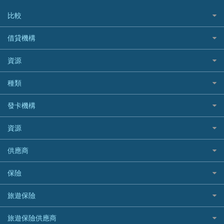
比較
私人貸款比較
借貸機構
稅季/稅務貸款
BEA 東亞銀行
資源
網上貸款
BOC 中國銀行
結餘轉戶(清卡數貸款)
如何申請個人貸款
種類
Cashing Pro 優尚信貸
銀行貸款
如何管理個人貸款
CCB(Asia) 中國建設銀行 (亞洲)
網購優惠
發卡機構
財務公司貸款
個人貸款有用資訊
Citibank 花旗銀行
精選外幣網購信用卡
免入息貸款
清卡數貸款教學
Citibank花旗銀行
資源
CNCBI 信銀國際
尊尚信用卡
免TU貸款
循環貸款教學
AE美國運通
CreFIT 維信
公司信用卡
Black Friday優惠
供應商
急借錢
個人化貸款產品推介 🔥全新
DBS星展銀行
DBS 星展銀行
電子錢包信用卡
淘寶付款方式
業主貸款
債務重組一覽
HSBC滙豐銀行
八達通自動增值信用卡
保險
DSB 大新銀行
日本遊信用卡攻略
一田購物優惠日
汽車貸款
供樓利息扣稅
Mox
Fubon 富邦銀行
韓國遊信用卡攻略
SOGO感謝祭
旅遊保險
緊急貸款比較
旅遊保險
最佳貸款app
信銀國際
HK Finance 香港信貸
台灣遊信用卡攻略
HKTVmall優惠碼
汽車保險
最佳小額貸款比較
大新銀行
日本旅遊保險及資訊
HSBC 滙豐銀行貸款
旅遊保險供應商
機場貴賓室信用卡
交稅優惠
家居保險