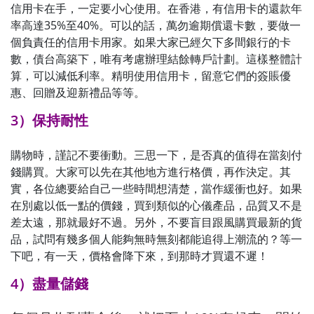
信用卡在手，一定要小心使用。在香港，有信用卡的還款年
率高達35%至40%。可以的話，萬勿逾期償還卡數，要做一
個負責任的信用卡用家。如果大家已經欠下多間銀行的卡
數，債台高築下，唯有考慮辦理結餘轉戶計劃。這樣整體計
算，可以減低利率。精明使用信用卡，留意它們的簽賬優
惠、回贈及迎新禮品等等。
3）保持耐性
購物時，謹記不要衝動。三思一下，是否真的值得在當刻付
錢購買。大家可以先在其他地方進行格價，再作決定。其
實，各位總要給自己一些時間想清楚，當作緩衝也好。如果
在別處以低一點的價錢，買到類似的心儀產品，品質又不是
差太遠，那就最好不過。另外，不要盲目跟風購買最新的貨
品，試問有幾多個人能夠無時無刻都能追得上潮流的？等一
下吧，有一天，價格會降下來，到那時才買還不遲！
4）盡量儲錢