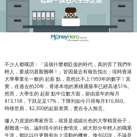
不少人都嘆謂：「這個什麼都貶值的時代，真的苦了我們年
輕人，要成功甚艱難啊！」皆因最近有報告指出：現時香港
大學畢業生一般的 起薪 點，竟然比不上1993年的數字！其
實，在過去的20年，香港本地的累積通脹率已經高達51%。
然而，大學生的 起薪 點中位數方面，卻由當年的每月
$13,158，下跌足足17%，下降到如今只得每月$10,860。
時移世易，$2,300的起薪差異，實在令人無言。
據人力資源的專家所言，就算是成績出色的大學精英份子，
都難逃一劫。論到現今的社會情況，絕大部分年輕人的職業
生涯，都比以往更難有向上流動的機會。換句話說，不論是