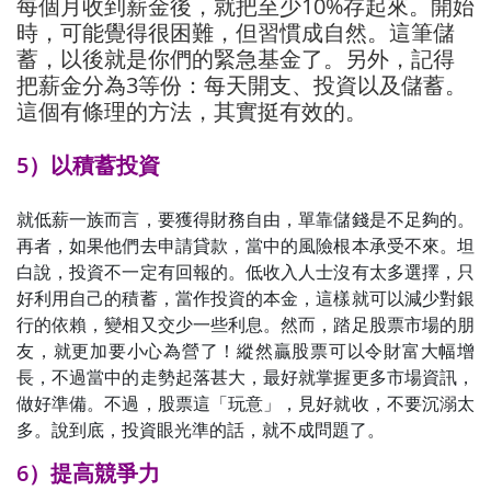
每個月收到薪金後，就把至少10%存起來。開始
時，可能覺得很困難，但習慣成自然。這筆儲
蓄，以後就是你們的緊急基金了。另外，記得
把薪金分為3等份：每天開支、投資以及儲蓄。
這個有條理的方法，其實挺有效的。
5）以積蓄投資
就低薪一族而言，要獲得財務自由，單靠儲錢是不足夠的。
再者，如果他們去申請貸款，當中的風險根本承受不來。坦
白說，投資不一定有回報的。低收入人士沒有太多選擇，只
好利用自己的積蓄，當作投資的本金，這樣就可以減少對銀
行的依賴，變相又交少一些利息。然而，踏足股票市場的朋
友，就更加要小心為營了！縱然贏股票可以令財富大幅增
長，不過當中的走勢起落甚大，最好就掌握更多市場資訊，
做好準備。不過，股票這「玩意」，見好就收，不要沉溺太
多。說到底，投資眼光準的話，就不成問題了。
6）提高競爭力