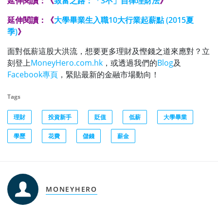
延伸閱讀：《
致富之路：「3不」自律理財法
》
延伸閱讀：《
大學畢業生入職10大行業起薪點 (2015夏
季)
》
面對低薪這股大洪流，想要更多理財及慳錢之道來應對？立
刻登上
MoneyHero.com.hk
，或透過我們的
Blog
及
Facebook專頁
，緊貼最新的金融市場動向！
Tags
理財
投資新手
貶值
低薪
大學畢業
學歷
花費
儲錢
薪金
MONEYHERO