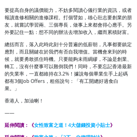
要提高自身的議價能力，不妨多閱讀心儀行業的資訊，或者
報讀進修相關的進修課程。打個譬如，雄心壯志要創業的朋
友，就嘗試學習兩、三個專長，做事上來都會得心應手。另
外要記住一點：想不同的辦法去增加收入，繼而累積財富。
總括而言，落入此時此刻十分普遍的低薪朝，凡事都要鎮定
應對，而且關鍵在於我們有否自我增值。當機會來到的時
候，就要勇敢抓住時機。只要能夠未雨綢繆，不論是創業、
轉工，沒有什麼事可以難倒我們！同時，不要忘記香港最新
的失業率，一直都維持在3.2%！據說每個畢業生手上起碼
都有3個Job Offers，粗俗說句：「有工開總好過食白
果。」
香港人，加油喇！
——
延伸閱讀：《
女性致富之道！4大儲錢投資小貼士
》