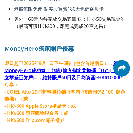
港股無限免佣 & 美股買賣180天免佣額度卡
另外，60天內每完成交易五筆 送：HK$50交易現金券
（最高可獲HK$200，即完成完成20筆交易）
MoneyHero獨家開戶優惠
即日起至2025年9月1日下午6時（包含首尾兩日），
經
MoneyHero成功線上申請 (輸入指定兌換碼「DY5J」) 並開
立華盛証券戶口，維持賬戶60日及日均資產≥HK$10,000
，
可享：
- LOJEL Alto 29吋超輕量拉鍊行李箱 (價值HK$2,100; 顏色
隨機）；或
- HK$600 Apple Store禮品卡；或
- HK$600 惠康購物現金券；或
- HK$600 Trip.com電子禮券