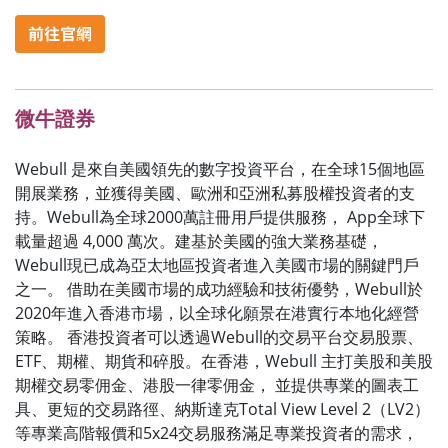
微牛證券
Webull
是來自美國領先的數字投資平台，在全球
15
個地區
開展業務，並獲得美國、歐洲和亞洲私募股權投資者的支
持。
Webull
為全球
2000
萬註冊用戶提供服務，
App
全球下
載量超過
4,000
萬次。建基於美國的強大業務基礎，
Webull
現已成為亞太地區投資者進入美國市場的關鍵門戶
之一。 借助在美國市場的成功經驗和技術優勢，
Webull
於
2020
年進入香港市場，以全球化願景在港實行本地化經營
策略。 香港投資者可以透過
Webull
的交易平台交易股票、
ETF
、期權、期貨和碎股。在香港，
Webull
主打美股和美股
期權交易零佣金、港股一律零佣金， 並提供專業的圖表工
具、更短的交易路徑、納斯達克
Total View Level 2
（
LV2
）
等專業高階報價和
5x24
交易服務滿足專業投資者的需求，