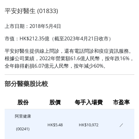
平安好醫生 (01833)
上市日期：2018年5月4日
市值：HK$212.35億（截至2023年4月21日收市）
平安好醫生提供線上問診，還有電話問診和疫症資訊服務。
根據公司業績，2022年營業額61.6億人民幣，按年跌16%，
全年錄得虧損6.07億元人民幣，按年減少60%。
部分醫藥股比較
股份
股價
每手入場費
市盈率
阿里健康
HK$5.48
HK$10,972
／
(00241)