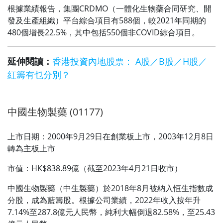
根據業績報告，集團CRDMO（一體化生物藥合同研究、開
發及生產組織）平台綜合項目有588個，較2021年同期的
480個增長22.5%，其中包括550個非COVID綜合項目。
延伸閱讀：
香港投資內地股票： A股／B股／H股／
紅籌有乜分別？
中國生物製藥 (01177)
上市日期：2000年9月29日在創業板上市，2003年12月8日
轉為主板上市
市值：HK$838.89億（截至2023年4月21日收市）
中國生物製藥（中生製藥）於2018年8月被納入恒生指數成
分股，成為藍籌股。根據公司業績，2022年收入按年升
7.14%至287.8億元人民幣，純利大幅倒退82.58%，至25.43