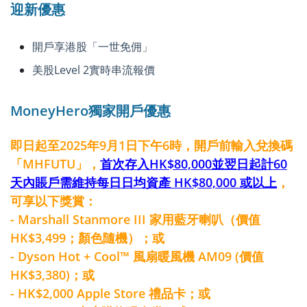
迎新優惠
開戶享港股「一世免佣」
美股Level 2實時串流報價
MoneyHero獨家開戶優惠
即日起至2025年9月1日下午6時，開戶前輸入兌換碼
「MHFUTU」，
首次存入HK$80,000並翌日起計60
天內賬戶需維持每日日均資產 HK$80,000 或以上
，
可享以下獎賞：
- Marshall Stanmore III 家用藍牙喇叭（價值
HK$3,499；顏色隨機）；或
- Dyson Hot + Cool™ 風扇暖風機 AM09 (價值
HK$3,380)；或
- HK$2,000 Apple Store 禮品卡；或