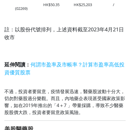
HK$50.35
HK$25,203
/
(02269)
註：以股份代號排列，上述資料截至2023年4月21日
收市
延伸閱讀：
何謂市盈率及市帳率？計算市盈率高低投
資優質股票
不過，投資者要留意，疫情發展迅速，醫藥股波動十分大，
切勿對藥股過分樂觀。而且，內地藥企表現甚受國家政策影
響，如在2019年推出的「4＋7 」帶量採購，導致不少醫藥
股股價大跌，投資者要留意政策風險。
美股醫藥股