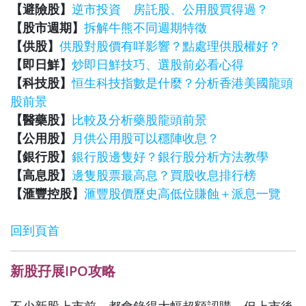
【避險股】
逆市投資 房託股、公用股買得過？
【股市週期】
拆解牛熊不同週期特徵
【供股】
供股對股價有咩影響？點處理供股權好？
【即日鮮】
炒即日鮮技巧、選股前必看心得
【科技股】
恒生科技指數是什麼？分析香港美國龍頭
股前景
【醫藥股】
比較及分析藥股龍頭前景
【公用股】
月供公用股可以穩陣收息？
【銀行股】
銀行股邊隻好？銀行股分析方法教學
【高息股】
邊隻股票最高息？買股收息排行榜
【滙豐控股】
滙豐股價歷史高低位賺蝕＋派息一覽
回到頁首
新股孖展IPO攻略
不少新股上市前，都會錄得大幅超額認購，但上市後