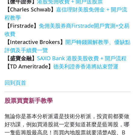
【微牛證券】
港股免佣收費 + 開戶送股票
【Charles Schwab】
嘉信理財美股免佣金 + 開戶流
程教學
【Firstrade】
免佣美股券商Firstrade開戶實測+交易
收費
【Interactive Brokers】
開戶轉錢圖解教學、優缺點
評價及手續費一覽
【盛寶金融】
SAXO Bank 港股美股收費 + 開戶流程
【TD Ameritrade】
德美利證券香港將結束營運
回到頁首
股票買賣新手教學
無論你是基本分析派還是技術分析派，投資前都要做
好功課，例如買港股就一定要知道甚麼是藍籌股，哪
一隻藍籌股最高息！而買內地股票就要清楚A股、B