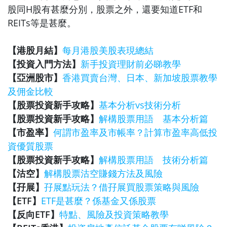
股同H股有甚麼分別，股票之外，還要知道ETF和
REITs等是甚麼。
【港股月結】
每月港股美股表現總結
【投資入門方法】
新手投資理財前必睇教學
【亞洲股市】
香港買賣台灣、日本、新加坡股票教學
及佣金比較
【股票投資新手攻略】
基本分析vs技術分析
【股票投資新手攻略】
解構股票用語 基本分析篇
【市盈率】
何謂市盈率及市帳率？計算市盈率高低投
資優質股票
【股票投資新手攻略】
解構股票用語 技術分析篇
【沽空】
解構股票沽空賺錢方法及風險
【孖展】
孖展點玩法？借孖展買股票策略與風險
【ETF】
ETF是甚麼？係基金又係股票
【反向ETF】
特點、風險及投資策略教學