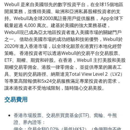
Webull
是來自美國領先的數字投資平台，在全球
15
個地區
開展業務，並獲得美國、歐洲和亞洲私募股權投資者的支
持。
Webull
為全球
2000
萬註冊用戶提供服務，
App
全球下
載量超過
4,000
萬次。建基於美國的強大業務基礎，
Webull
現已成為亞太地區投資者進入美國市場的關鍵門戶
之一。 借助在美國市場的成功經驗和技術優勢，
Webull
於
2020
年進入香港市場，以全球化願景在港實行本地化經營
策略。 香港投資者可以透過
Webull
的交易平台交易股票、
ETF
、期權、期貨和碎股。在香港，
Webull
主打美股和美股
期權交易零佣金、港股一律零佣金， 並提供專業的圖表工
具、更短的交易路徑、納斯達克
Total View Level 2
（
LV2
）
等專業高階報價和
5x24
交易服務滿足專業投資者的需求，
讓本港投資者不受地域限制，隨時隨心交易美股。
交易費用
香港市場股票、交易所買賣基金(ETF)、窩輪、牛熊
證、界內證等：
佣金：交易金額0.02%（最低HK$2）（免佣期內不收