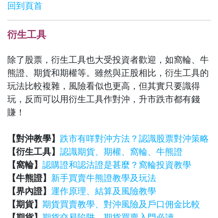
回到頁首
衍生工具
除了股票，衍生工具也大受投資者歡迎，如窩輪、牛
熊證、期貨和期權等。雖然與正股相比，衍生工具的
玩法比較複雜，風險看似也更高，但其實只要識得
玩，反而可以用衍生工具作對沖，升市跌市都有錢
賺！
【對沖教學】
跌市有咩對沖方法？認識股票對沖策略
【衍生工具】
認識期貨、期權、窩輪、牛熊證
【窩輪】
認購證和認沽證是甚麼？窩輪投資教學
【牛熊證】
新手買賣牛熊證教學及玩法
【界內證】
運作原理、結算及風險教學
【期貨】
期貨買賣教學、對沖風險及戶口佣金比較
【期貨】
期貨交易陷阱 期貨買賣入門必讀