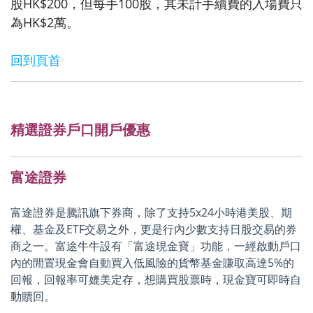
股HK$200，但每手100股，其未計手續費的入場費只
為HK$2萬。
回到頁首
精選證券戶口開戶優惠
富途證券
富途證券是騰訊旗下券商，除了支持5x24小時港美股、期
權、基金及ETF交易之外，更是行內少數支持日股交易的券
商之一。富途牛牛設有「富途現金寶」功能，一經啟動戶口
內的閒置現金會自動買入低風險的貨幣基金賺取高達5%的
回報，回報率可媲美定存，想購買股票時，現金寶可即時自
動贖回。