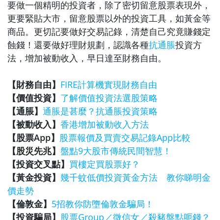
要做一個精明的投資者，除了密切留意股票表現外，
更要緊貼大市，留意股票以外的投資工具，如黃金等
商品。更切記要做好交易記錄，清楚自己究竟賺錢定
蝕錢！還要做好理財規劃，認識各種
抗通脹
投資方
法，增加被動收入，早日達至財務自由。
【財務自由】
FIRE計算機實現財務自由
【價值投資】
了解價值投資法選股策略
【通脹】
通脹是甚麼？抗通脹投資策略
【被動收入】
香港增加被動收入方法
【股票App】
股票報價及買賣交易記錄App比較
【股災先兆】
盤點9大股市傳統民間智慧！
【投資交叉點】
買樓定買股票好？
【黃金投資】
幾千蚊低價投資黃金方法 教你睇明金
價走勢
【倫敦金】
5招教你防墮倫敦金騙局！
【投資騙局】
股票Group／微信女／殺豬盤點呃錢？