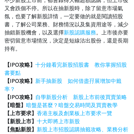
又會跌個不停。所以在抽新股時，除了留意市場氣
氛，也要了解新股詳情，一定要做的就是閱讀招股
書，了解公司業務、財務情況以及集資用途等，減少
抽錯新股機會，以及選擇
新股認購服務
。上市後亦要
密切留意市場情況，決定是短線沽出股份，還是長期
持有。
【IPO攻略】
十分鐘看完新股招股書 教你掌握招股
書要點
【IPO攻略】
新手抽新股 如何借盡孖展增加中籤
率？
【IPO攻略】
自學新股分析 新股上市前後買賣策略
【暗盤】
暗盤是甚麼？暗盤交易時間及買賣教學
【上市要求】
香港主板及創業板上市要求一覽
【新股上市】
十大即將上市新股
【焦點新股】
新股上市招股認購抽籤攻略、業務分析