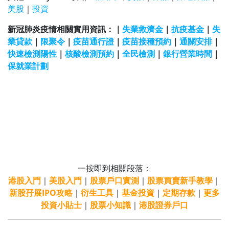
美股
｜
投資
新冠肺炎疫情相關實用資訊：｜
失業救濟金
｜
抗疫基金
｜
失
業貸款
｜
限聚令
｜
疫苗通行證
｜
疫苗接種預約
｜
通關安排
｜
快速檢測陽性
｜
核酸檢測預約
｜
全民檢測
｜
銀行營業時間
｜
保就業計劃
一按即到相關段落：
港股入門
｜
美股入門
｜
股票戶口實測
｜
股票買賣新手教學
｜
新股孖展IPO攻略
｜
衍生工具
｜
基金投資
｜
定期存款
｜
更多
投資小貼士
｜
股票小知識
｜
港股證券戶口