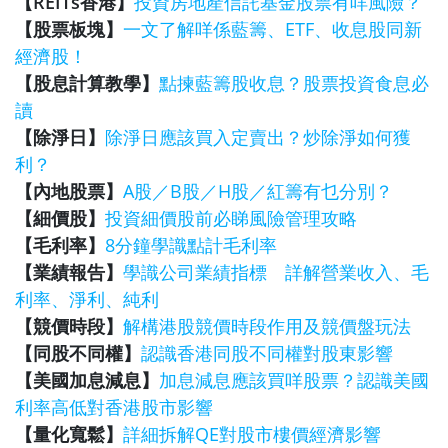
【REITs香港】
投資房地產信託基金股票有咩風險？
【股票板塊】
一文了解咩係藍籌、ETF、收息股同新
經濟股！
【股息計算教學】
點揀藍籌股收息？股票投資食息必
讀
【除淨日】
除淨日應該買入定賣出？炒除淨如何獲
利？
【內地股票】
A股／B股／H股／紅籌有乜分別？
【細價股】
投資細價股前必睇風險管理攻略
【毛利率】
8分鐘學識點計毛利率
【業績報告】
學識公司業績指標 詳解營業收入、毛
利率、淨利、純利
【競價時段】
解構港股競價時段作用及競價盤玩法
【同股不同權】
認識香港同股不同權對股東影響
【美國加息減息】
加息減息應該買咩股票？認識美國
利率高低對香港股市影響
【量化寬鬆】
詳細拆解QE對股市樓價經濟影響