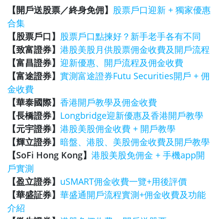
【開戶送股票／終身免佣】
股票戶口迎新 + 獨家優惠
合集
【股票戶口】
股票戶口點揀好？新手老手各有不同
【致富證券】
港股美股月供股票佣金收費及開戶流程
【富昌證券】
迎新優惠、開戶流程及佣金收費
【富途證券】
實測富途證券Futu Securities開戶 + 佣
金收費
【華泰國際】
香港開戶教學及佣金收費
【長橋證券】
Longbridge迎新優惠及香港開戶教學
【元宇證券】
港股美股佣金收費 + 開戶教學
【輝立證券】
暗盤、港股、美股佣金收費及開戶教學
【SoFi Hong Kong】
港股美股免佣金 + 手機app開
戶實測
【盈立證券】
uSMART佣金收費一覽+用後評價
【華盛証券】
華盛通開戶流程實測+佣金收費及功能
介紹