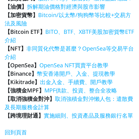
【油價】
拆解期油價格對經濟與股市影響
【加密貨幣】
Bitcoin/以太幣/狗狗幣等比較+交易方
法及風險
【Bitcoin ETF】
BITO、BTF、XBTF美股加密貨幣ETF
介紹
【NFT】
非同質化代幣是甚麼？OpenSea等交易平台
介紹
【OpenSea】
OpenSea NFT買賣平台教學
【Binance】
幣安香港開戶、入金、提現教學
【Kikitrade】
出金入金、手續費、開戶教學
【強積金MPF】
MPF供款、投資、整合全攻略
【取消強積金對沖】
取消強積金對沖懶人包：遣散費
及長期服務金計算
【跨境理財通】
實施細則、投資產品及服務銀行名單
回到頁首