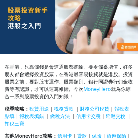
在香港，只靠儲錢是會連通脹都跑輸。要令儲蓄增值，好多
朋友都會選擇投資股票，在香港最容易接觸就是港股。投資
股票之前，要對股市運作、股票類別、銀行同證券行佣金收
費等有認識，才可以運籌帷幄。今次
MoneyHero
就為你綜
合一系列股票投資的入門知識！
稅季攻略：
稅貸用途
｜
稅務貸款
｜
財務公司稅貸
｜
報稅表
點填
｜
報稅表填錯
｜
繳稅方法
｜
信用卡交稅
｜
延遲交稅
｜
扣稅三寶
其他MoneyHero攻略：
信用卡
︱
貸款
｜
保險
｜
旅遊保險
｜