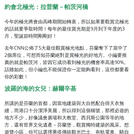
約會北極光：拉普蘭－帕茨河橋
今年的極光將會由高峰期開始轉衰，所以如果要觀賞北極光
的話就要爭取時間！每年的最佳賞光期是9月到下年度的3
月，聖誕節時間剛剛好！
去年CNN公佈了5大最佳觀賞極光地點，芬蘭奪下了當中了
2個席位，可想而知芬蘭絕對是賞極光的好地方。小編要推
薦的就是帕茨河，皆因它成功看到極光的機會率高達90%。
話雖如此，但小編也不能保證你一定能夠看到，這些都要看
你的彩數！
波羅的海的女兒：赫爾辛基
所講的是芬蘭的首都，因當地建築與大自然配合得天衣無
縫，而港口十分潔淨美麗，所以得到這個稱號，那裡必遊的
地方不少，好像議會廣場和大教堂、西貝斯公園等等的地
方，還有世界文化遺產－芬蘭堡，觀賞獨特建築的風采。想
遊覽小區，你可以選擇乘搭傳統觀光巴士、有軌電車、騎自