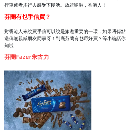
行車或者步行去感受下慢活。放鬆啲啦，香港人！
芬蘭有乜手信買？
對香港人來說買手信可以說是旅遊重要的一環，如果唔係點
送俾啲親戚朋友同事呀！
到底芬蘭有乜嘢好買？等小編話你
知啦！
芬蘭Fazer朱古力