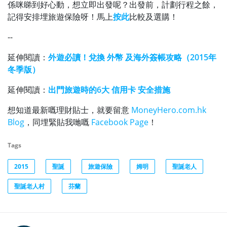
係咪睇到好心動，想立即出發呢？出發前，計劃行程之餘，
記得安排埋旅遊保險呀！馬上
按此
比較及選購！
--
延伸閱讀：
外遊必讀！兌換 外幣 及海外簽帳攻略（2015年
冬季版）
延伸閱讀：
出門旅遊時的6大 信用卡 安全措施
想知道最新嘅理財貼士，就要留意
MoneyHero.com.hk
Blog
，同埋緊貼我哋嘅
Facebook Page
！
Tags
2015
聖誕
旅遊保險
姆明
聖誕老人
聖誕老人村
芬蘭