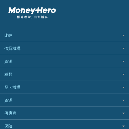
比較
私人貸款比較
借貸機構
稅季/稅務貸款
BEA 東亞銀行
資源
網上貸款
BOC 中國銀行
結餘轉戶(清卡數貸款)
如何申請個人貸款
種類
Cashing Pro 優尚信貸
銀行貸款
如何管理個人貸款
CCB(Asia) 中國建設銀行 (亞洲)
網購優惠
發卡機構
財務公司貸款
個人貸款有用資訊
Citibank 花旗銀行
精選外幣網購信用卡
免入息貸款
清卡數貸款教學
Citibank花旗銀行
資源
CNCBI 信銀國際
尊尚信用卡
免TU貸款
循環貸款教學
AE美國運通
CreFIT 維信
公司信用卡
Black Friday優惠
供應商
急借錢
個人化貸款產品推介 🔥全新
DBS星展銀行
DBS 星展銀行
電子錢包信用卡
淘寶付款方式
業主貸款
債務重組一覽
HSBC滙豐銀行
八達通自動增值信用卡
保險
DSB 大新銀行
日本遊信用卡攻略
一田購物優惠日