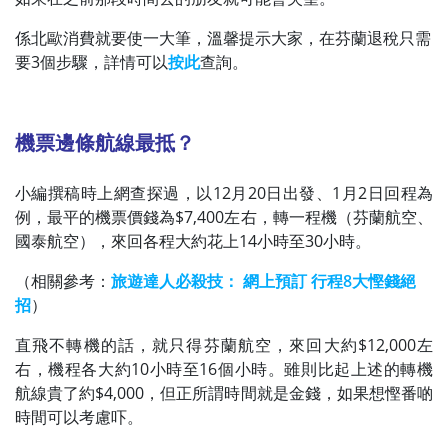
係北歐消費就要使一大筆，溫馨提示大家，在芬蘭退稅只需
要3個步驟，詳情可以
按此
查詢。
機票邊條航線最抵？
小編撰稿時上網查探過，以12月20日出發、1月2日回程為
例，最平的機票價錢為$7,400左右，轉一程機（芬蘭航空、
國泰航空），來回各程大約花上14小時至30小時。
（相關參考：
旅遊達人必殺技： 網上預訂 行程8大慳錢絕
招
）
直飛不轉機的話，就只得芬蘭航空，來回大約$12,000左
右，機程各大約10小時至16個小時。雖則比起上述的轉機
航線貴了約$4,000，但正所謂時間就是金錢，如果想慳番啲
時間可以考慮吓。