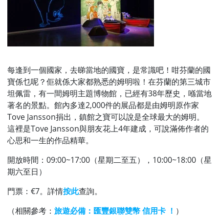
每逢到一個國家，去睇當地的國寶，是常識吧！咁芬蘭的國
寶係乜呢？佢就係大家都熟悉的姆明啦！在芬蘭的第三城市
坦佩雷，有一間姆明主題博物館，已經有38年歷史，喺當地
著名的景點。館內多達2,000件的展品都是由姆明原作家
Tove Jansson捐出，鎮館之寶可以說是全球最大的姆明。
這裡是Tove Jansson與朋友花上4年建成，可說滿佈作者的
心思和一生的作品精華。
開放時間：09:00~17:00（星期二至五），10:00~18:00（星
期六至日）
門票：€7。詳情
按此
查詢。
（相關參考：
旅遊必備：匯豐銀聯雙幣 信用卡 ！
）