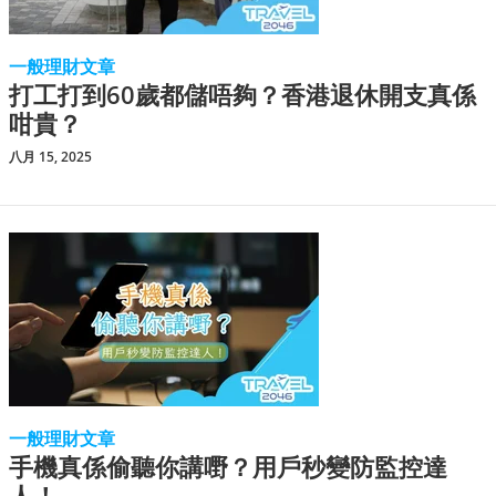
一般理財文章
打工打到60歲都儲唔夠？香港退休開支真係
咁貴？
八月 15, 2025
一般理財文章
手機真係偷聽你講嘢？用戶秒變防監控達
人！