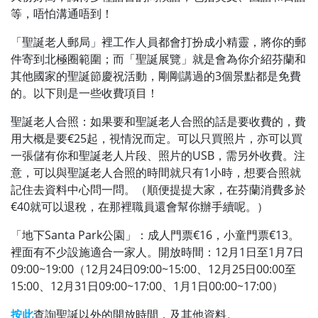
等，唔怕溝通唔到！
「聖誕老人郵局」裡工作人員都會打扮成小精靈，將你的郵
件寄到北極圈範圍；而「聖誕展覽」就是會為你介紹芬蘭和
其他國家的聖誕節慶祝活動，剛剛講過的3個景點都是免費
的。以下則是一些收費項目！
聖誕老人合照：如果要和聖誕老人合照的話是要收費的，費
用大概是要€25起，視情況而定。可以只買照片，亦可以買
一張儲有你和聖誕老人片段、照片的USB，需另外收費。
注
意，可以與聖誕老人合照的時間就只有1小時，想要合照就
記住去資料中心問一問。（順便提提大家，在芬蘭消費多於
€40就可以退稅，在那裡職員還會幫你辦手續呢。）
「地下Santa Park公園」：成人門票€16，小童門票€13。
裡面有不少設施適合一家人。
開放時間：12月1日至1月7日
09:00~19:00（
12月24日09:00~15:00、
12月25日00:00至
15:00、
12月31日09:00~17:00、
1月1日00:00~17:00）
按此
查詢聖誕以外的開放時間，及其他資料。