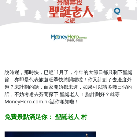
說時遲，那時快，已經11月了，今年的大節日都只剩下聖誕
節，亦即是代表旅遊旺季快將開鑼啦！你又計劃了去邊度外
遊？未計劃的話，而家開始都未遲，如果可以請多幾日假的
話，不妨考慮去芬蘭探下 聖誕老人 ！點計劃好？就等
MoneyHero.com.hk話你哋知啦！
免費景點滿足你： 聖誕老人 村