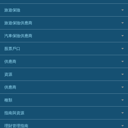
汽車貸款
供樓利息扣稅
Mox
Fubon 富邦銀行
韓國遊信用卡攻略
SOGO感謝祭
旅遊保險
緊急貸款比較
旅遊保險
最佳貸款app
信銀國際
HK Finance 香港信貸
台灣遊信用卡攻略
HKTVmall優惠碼
汽車保險
最佳小額貸款比較
大新銀行
日本旅遊保險及資訊
HSBC 滙豐銀行貸款
旅遊保險供應商
機場貴賓室信用卡
交稅優惠
家居保險
易批必批貸款
恒生銀行
泰國旅遊保險及資訊
K Cash 貸款
Visa信用卡
酒店優惠碼
家傭保險
AXA 安盛
24小時貸款
汽車保險供應商
Standard Chartered渣打銀行
台灣旅遊保險及資訊
Mox 銀行
萬事達卡
機票優惠碼
寵物保險
AIG 美亞
最佳循環貸款
安信EarnMORE
韓國旅遊保險及資訊
大新汽車保險
National Resources 中潤物業按揭
銀聯信用卡
股票戶口
定期人壽保險
Allianz 安聯
AEON
歐洲旅遊保險及資訊
中銀汽車保險
OCBC 華僑銀行
高獎賞信用卡推薦
危疾保險
Allied World 世聯
富途證券
東亞銀行
供應商
越南旅遊保險及資訊
Allianz安聯汽車保險
PrimeCredit 安信信貸
酒店信用卡
年金資訊
Avo
IB盈透證券
SIM
澳洲旅遊保險及資訊
bolttech保障汽車保險
Promise 邦民日本財務
富途牛牛好唔好？
資源
樓宇火險
中國銀行
老虎證券
Airwallex信用卡
長者嘆世界
Zurich蘇黎世汽車保險
Rabbit Credit月兔信貸
Webull微牛證券好唔好？
Bolttech 保特
uSMART 盈立證券
股票戶口開戶
供應商
家庭親子遊
QBE昆士蘭汽車保險
Standard Chartered 渣打銀行
Longbridge長橋證券好唔好？
Blue Cross 藍十字
華盛証券
證券行邊間好？
全年周圍飛
平安汽車保險
UA 亞洲聯合財務
老虎證券好唔好？
銀行戶口比較
種類
中國平安
長橋證券
港股5隻高息ETF精選
手機邊份好
WeLab Bank
華盛証券好唔好？
尊尚銀行戶口
大新銀行
WeBull微牛證券
什麼是ETF？
定期存款
自駕遊比較
指南與資源
WeLend 貸款
漲樂全球通好唔好？
Citi Plus
Generali 忠意
漲樂全球通｜華泰國際
香港30大高息股排行
港元定存
相機有得保
X Wallet 貸款
IB盈透證券好唔好？
中信銀行inMotion
理財資訊
HSBC滙豐銀行
理財管理指南
OSL
黃金ETF懶人包