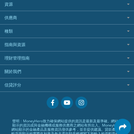
澳洲旅遊保險及資訊
bolttech保障汽車保險
Promise 邦民日本財務
富途牛牛好唔好？
資源
樓宇火險
中國銀行
老虎證券
Airwallex信用卡
長者嘆世界
Zurich蘇黎世汽車保險
Rabbit Credit月兔信貸
Webull微牛證券好唔好？
Bolttech 保特
uSMART 盈立證券
股票戶口開戶
供應商
家庭親子遊
QBE昆士蘭汽車保險
Standard Chartered 渣打銀行
Longbridge長橋證券好唔好？
Blue Cross 藍十字
華盛証券
證券行邊間好？
全年周圍飛
平安汽車保險
UA 亞洲聯合財務
老虎證券好唔好？
銀行戶口比較
種類
中國平安
長橋證券
港股5隻高息ETF精選
手機邊份好
WeLab Bank
華盛証券好唔好？
尊尚銀行戶口
大新銀行
WeBull微牛證券
什麼是ETF？
定期存款
自駕遊比較
指南與資源
WeLend 貸款
漲樂全球通好唔好？
Citi Plus
Generali 忠意
漲樂全球通｜華泰國際
香港30大高息股排行
港元定存
相機有得保
X Wallet 貸款
IB盈透證券好唔好？
中信銀行inMotion
理財資訊
HSBC滙豐銀行
理財管理指南
OSL
黃金ETF懶人包
人民幣定存
專為孕婦設計的最佳旅遊保險
ZA Bank
盈立證券 uSMART 好唔好？
Airwallex銀行
識慳識賺
MSIG 三井住友
StashAway
最值得注意的比特幣ETF
美元定存
常用相關詞彙
最佳滑雪旅遊保險
關於我們
Stashaway好唔好？
債務管理
Prudential 保誠
Syfe
選股策略：五步調查攻略
英鎊定存
MoneyHero電子報
最適合BB的旅遊保險
Hashkey好唔好？
投資理財
服務承諾
QBE 昆士蘭
信貸評分
澳元定存
所有合作銀行或機構
Syfe好唔好？
置業安居
網上支援
Starr
信貸評分指南
人生保障
精選產品
Zurich 蘇黎世
精明旅遊
換領現金券流程
創業求職
常見問題
聲明﹕MoneyHero致力確保網站提供的資訊是最新及最準確。網站所
顯示的資訊或與金融機構或服務供應商之網站有所出入。MoneyHero
專欄文章
條款及細則
網站顯示的金融產品及服務資訊僅供參考，並非提供建議。貸款產品比
較頁面顯示的實際年利率及每月還款額是根據閣下所輸入的資料而作出