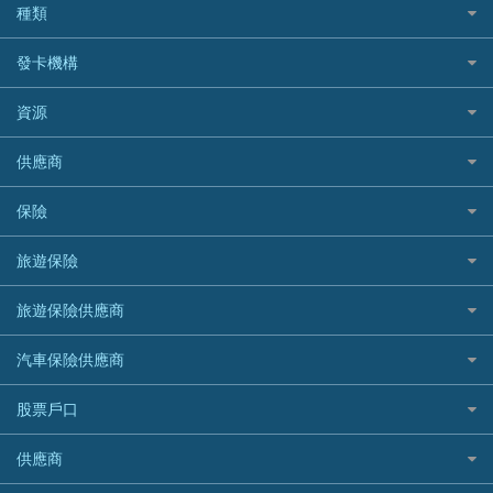
結餘轉戶(清卡數貸款)
如何申請個人貸款
種類
Cashing Pro 優尚信貸
銀行貸款
如何管理個人貸款
CCB(Asia) 中國建設銀行 (亞洲)
網購優惠
發卡機構
財務公司貸款
個人貸款有用資訊
Citibank 花旗銀行
精選外幣網購信用卡
免入息貸款
清卡數貸款教學
Citibank花旗銀行
資源
CNCBI 信銀國際
尊尚信用卡
免TU貸款
循環貸款教學
AE美國運通
CreFIT 維信
公司信用卡
Black Friday優惠
供應商
急借錢
個人化貸款產品推介 🔥全新
DBS星展銀行
DBS 星展銀行
電子錢包信用卡
淘寶付款方式
業主貸款
債務重組一覽
HSBC滙豐銀行
八達通自動增值信用卡
保險
DSB 大新銀行
日本遊信用卡攻略
一田購物優惠日
汽車貸款
供樓利息扣稅
Mox
Fubon 富邦銀行
韓國遊信用卡攻略
SOGO感謝祭
旅遊保險
緊急貸款比較
旅遊保險
最佳貸款app
信銀國際
HK Finance 香港信貸
台灣遊信用卡攻略
HKTVmall優惠碼
汽車保險
最佳小額貸款比較
大新銀行
日本旅遊保險及資訊
HSBC 滙豐銀行貸款
旅遊保險供應商
機場貴賓室信用卡
交稅優惠
家居保險
易批必批貸款
恒生銀行
泰國旅遊保險及資訊
K Cash 貸款
Visa信用卡
酒店優惠碼
家傭保險
AXA 安盛
24小時貸款
汽車保險供應商
Standard Chartered渣打銀行
台灣旅遊保險及資訊
Mox 銀行
萬事達卡
機票優惠碼
寵物保險
AIG 美亞
最佳循環貸款
安信EarnMORE
韓國旅遊保險及資訊
大新汽車保險
National Resources 中潤物業按揭
銀聯信用卡
股票戶口
定期人壽保險
Allianz 安聯
AEON
歐洲旅遊保險及資訊
中銀汽車保險
OCBC 華僑銀行
高獎賞信用卡推薦
危疾保險
Allied World 世聯
富途證券
東亞銀行
供應商
越南旅遊保險及資訊
Allianz安聯汽車保險
PrimeCredit 安信信貸
酒店信用卡
年金資訊
Avo
IB盈透證券
SIM