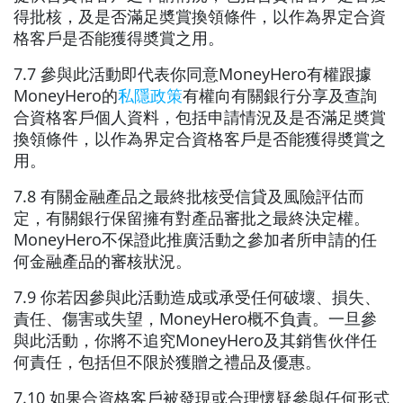
得批核，及是否滿足奬賞換領條件，以作為界定合資
格客戶是否能獲得奬賞之用。
7.7 參與此活動即代表你同意MoneyHero有權跟據
MoneyHero的
私隱政策
有權向有關銀行分享及查詢
合資格客戶個人資料，包括申請情況及是否滿足奬賞
換領條件，以作為界定合資格客戶是否能獲得奬賞之
用。
7.8 有關金融產品之最終批核受信貸及風險評估而
定，有關銀行保留擁有對產品審批之最終決定權。
MoneyHero不保證此推廣活動之參加者所申請的任
何金融產品的審核狀況。
7.9 你若因參與此活動造成或承受任何破壞、損失、
責任、傷害或失望，MoneyHero概不負責。一旦參
與此活動，你將不追究MoneyHero及其銷售伙伴任
何責任，包括但不限於獲贈之禮品及優惠。
7.10 如果合資格客戶被發現或合理懷疑參與任何形式