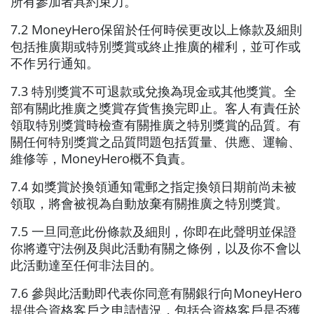
所有參加者具約束力。
7.2 MoneyHero保留於任何時侯更改以上條款及細則
包括推廣期或特別獎賞或終止推廣的權利，並可作或
不作另行通知。
7.3 特別獎賞不可退款或兌換為現金或其他獎賞。全
部有關此推廣之獎賞存貨售換完即止。客人有責任於
領取特別獎賞時檢查有關推廣之特別獎賞的品質。有
關任何特別獎賞之品質問題包括質量、供應、運輸、
維修等，MoneyHero概不負責。
7.4 如獎賞於換領通知電郵之指定換領日期前尚未被
領取，將會被視為自動放棄有關推廣之特別獎賞。
7.5 一旦同意此份條款及細則，你即在此聲明並保證
你將遵守法例及與此活動有關之條例，以及你不會以
此活動達至任何非法目的。
7.6 參與此活動即代表你同意有關銀行向MoneyHero
提供合資格客戶之申請情況，包括合資格客戶是否獲