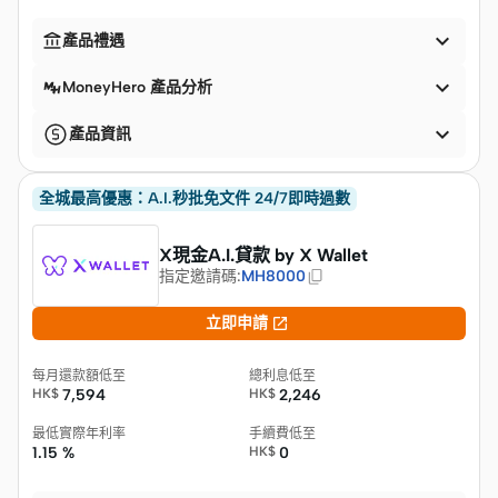


產品禮遇

MoneyHero 產品分析

產品資訊
全城最高優惠：A.I.秒批免文件 24/7即時過數
X現金A.I.貸款 by X Wallet
指定邀請碼
:
MH8000

立即申請
每月還款額低至
總利息低至
HK$
7,594
HK$
2,246
最低實際年利率
手續費低至
1.15 %
HK$
0