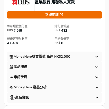
星展銀行 定額私人貸款

立即申請
每月還款額低至
總利息低至
HK$
7,518
HK$
432
最低實際年利率
手續費低至
4.04 %
HK$
0


MoneyHero獎賞價值 高達 HK$2,000


產品禮遇


申請步驟

MoneyHero 產品分析

產品資訊