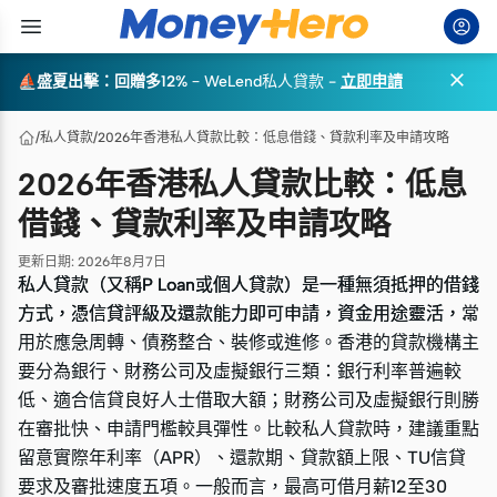

⛵盛夏出擊：回贈多12%
–
WeLend私人貸款
-
立即申請
/
私人貸款
/
2026年香港私人貸款比較：低息借錢、貸款利率及申請攻略
2026年香港私人貸款比較：低息
借錢、貸款利率及申請攻略
更新日期
:
2026年8月7日
私人貸款（又稱P Loan或個人貸款）是一種無須抵押的借錢
私人貸款（又稱P Loan或個人貸款）是一種無須抵押的借錢
方式，憑信貸評級及還款能力即可申請，資金用途靈活，常
方式，憑信貸評級及還款能力即可申請，資金用途靈活，常
用於應急周轉、債務整合、裝修或進修。香港的貸款機構主
用於應急周轉、債務整合、裝修或進修。香港的貸款機構主
要分為銀行、財務公司及虛擬銀行三類：銀行利率普遍較
要分為銀行、財務公司及虛擬銀行三類：銀行利率普遍較
低、適合信貸良好人士借取大額；財務公司及虛擬銀行則勝
低、適合信貸良好人士借取大額；財務公司及虛擬銀行則勝
在審批快、申請門檻較具彈性。比較私人貸款時，建議重點
在審批快、申請門檻較具彈性。比較私人貸款時，建議重點
留意實際年利率（APR）、還款期、貸款額上限、TU信貸
留意實際年利率（APR）、還款期、貸款額上限、TU信貸
要求及審批速度五項。一般而言，最高可借月薪12至30
要求及審批速度五項。一般而言，最高可借月薪12至30