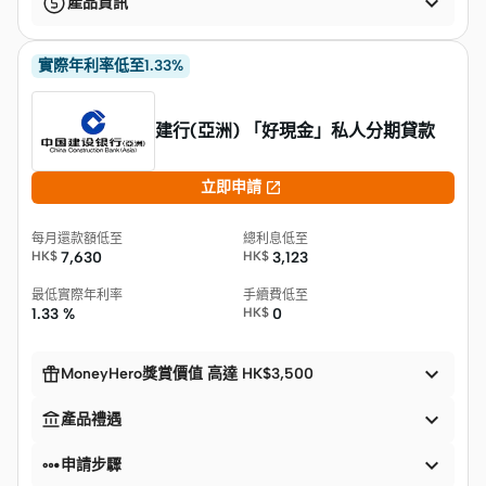

產品資訊
實際年利率低至1.33%
建行(亞洲) 「好現金」私人分期貸款

立即申請
每月還款額低至
總利息低至
HK$
7,630
HK$
3,123
最低實際年利率
手續費低至
1.33 %
HK$
0


MoneyHero獎賞價值 高達 HK$3,500


產品禮遇


申請步驟