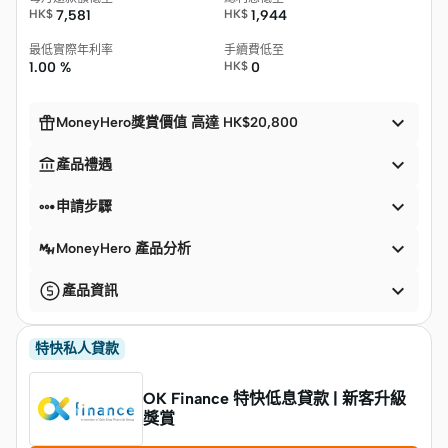
HK$
7,581
HK$
1,944
最低實際年利率
手續費低至
1.00 %
HK$
0


MoneyHero獎賞價值 高達 HK$20,800


產品禮遇


申請步驟

MoneyHero 產品分析

產品資訊
特快私人貸款
OK Finance 特快低息貸款 | 新客升級
獎賞