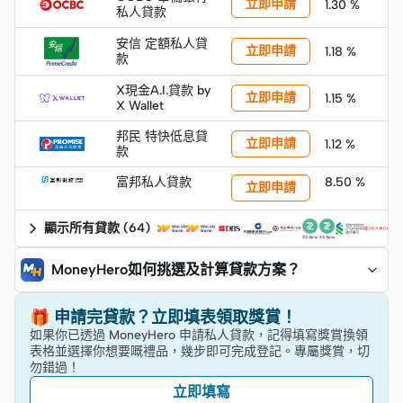
立即申請
1.30 %
私人貸款
安信 定額私人貸
立即申請
1.18 %
款
X現金A.I.貸款 by
立即申請
1.15 %
X Wallet
邦民 特快低息貸
立即申請
1.12 %
款
富邦私人貸款
8.50 %
立即申請
顯示所有貸款
(
64
)
MoneyHero如何挑選及計算貸款方案？
🎁 申請完貸款？立即填表領取獎賞！
如果你已透過 MoneyHero 申請私人貸款，記得填寫獎賞換領
表格並選擇你想要嘅禮品，幾步即可完成登記。專屬獎賞，切
勿錯過！
立即填寫