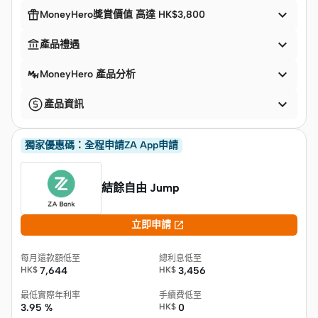


MoneyHero獎賞價值 高達 HK$3,800


產品禮遇

MoneyHero 產品分析

產品資訊
獨家優惠碼：全程申請ZA App申請
結餘自由 Jump

立即申請
每月還款額低至
總利息低至
HK$
7,644
HK$
3,456
最低實際年利率
手續費低至
3.95 %
HK$
0