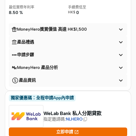
最低實際年利率
手續費低至
8.50 %
HK$
0


MoneyHero獎賞價值 高達 HK$1,500


產品禮遇


申請步驟

MoneyHero 產品分析

產品資訊
獨家優惠碼：全程申請App內申請
WeLab Bank 私人分期貸款
指定邀請碼
:
NLHERO

立即申請