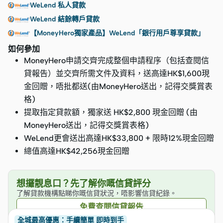
WeLend 私人貸款
WeLend 結餘轉戶貸款
【MoneyHero獨家產品】WeLend「銀行用戶尊享貸款」
如何參加
MoneyHero申請交齊完成整個申請程序（包括查閱信
貸報告）並交齊所需文件及資料，送高達HK$1,600現
金回贈，唔批都送(由MoneyHero送出，記得交獎賞表
格)
提取指定貸款額，獨家送 HK$2,800 現金回贈 (由
MoneyHero送出，記得交獎賞表格)
WeLend更會送出高達HK$33,800 + 限時12%現金回贈
總值高達HK$42,256現金回贈
想攞靚息口？先了解你嘅信貸評分
了解貸款機構點睇你嘅信貸狀況，唔影響信貸紀錄。
免費查閱信貸報告
全城最高優惠：手續簡單 即時到手