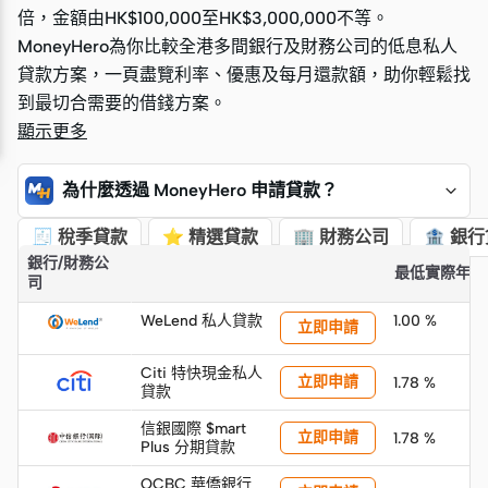
倍，金額由HK$100,000至HK$3,000,000不等。
倍，金額由HK$100,000至HK$3,000,000不等。
MoneyHero為你比較全港多間銀行及財務公司的低息私人
MoneyHero為你比較全港多間銀行及財務公司的低息私人
貸款方案，一頁盡覽利率、優惠及每月還款額，助你輕鬆找
貸款方案，一頁盡覽利率、優惠及每月還款額，助你輕鬆找
到最切合需要的借錢方案。
到最切合需要的借錢方案。
顯示更多
為什麼透過 MoneyHero 申請貸款？
🧾 稅季貸款
⭐ 精選貸款
🏢 財務公司
🏦 銀
銀行/財務公
「快速摘要」
最低實際年利
司
WeLend 私人貸款
1.00 %
立即申請
Citi 特快現金私人
立即申請
1.78 %
貸款
信銀國際 $mart
立即申請
1.78 %
Plus 分期貸款
OCBC 華僑銀行