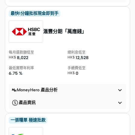
最快1分鐘批核現金即到手
滙豐分期「萬應錢」
每月還款額低至
總利息低至
HK$
8,022
HK$
12,528
最低實際年利率
手續費低至
6.75 %
HK$
0

MoneyHero 產品分析

產品資訊
一張糧單 極速批款