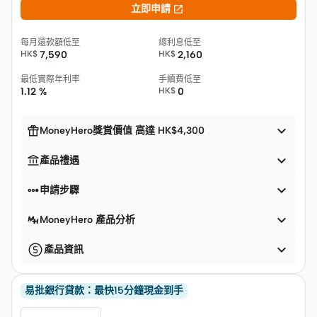

立即申請
每月還款額低至
總利息低至
HK$
7,590
HK$
2,160
最低實際年利率
手續費低至
1.12 %
HK$
0


MoneyHero獎賞價值 高達 HK$4,300


產品禮遇


申請步驟

MoneyHero 產品分析

產品資訊
易批銀行貸款：最快15分鐘現金到手