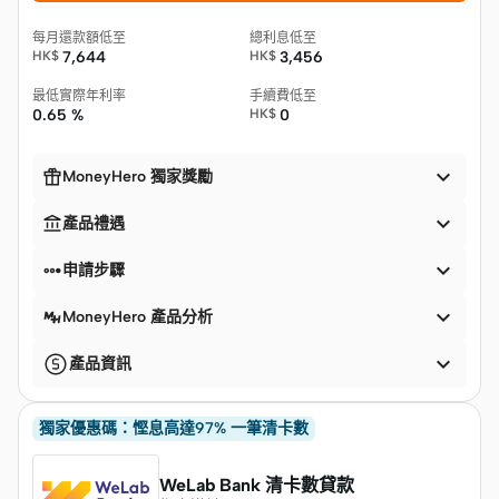
每月還款額低至
總利息低至
HK$
7,644
HK$
3,456
最低實際年利率
手續費低至
0.65 %
HK$
0


MoneyHero 獨家獎勵


產品禮遇


申請步驟

MoneyHero 產品分析

產品資訊
獨家優惠碼：慳息高達97% 一筆清卡數
WeLab Bank 清卡數貸款