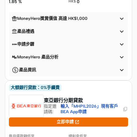
1.85 %
HK$
0


MoneyHero獎賞價值 高達 HK$1,000


產品禮遇


申請步驟

MoneyHero 產品分析

產品資訊
大額銀行貸款：0%手續費
東亞銀行分期貸款
指定邀
輸入「MHPIL2026」現有客戶
請碼
:
BEA App申請

立即申請
每月還款額低至
總利息低至