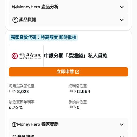

MoneyHero 產品分析

產品資訊
獨家貸款代碼：特高額度 即時批核
中銀分期「易達錢」私人貸款

立即申請
每月還款額低至
總利息低至
HK$
8,023
HK$
12,554
最低實際年利率
手續費低至
6.76 %
HK$
0


MoneyHero 獨家獎勵