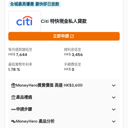
全城最高優惠 最快即日放款
Citi 特快現金私人貸款

立即申請
每月還款額低至
總利息低至
HK$
7,644
HK$
3,456
最低實際年利率
手續費低至
1.78 %
HK$
0


MoneyHero獎賞價值 高達 HK$3,600


產品禮遇


申請步驟

MoneyHero 產品分析