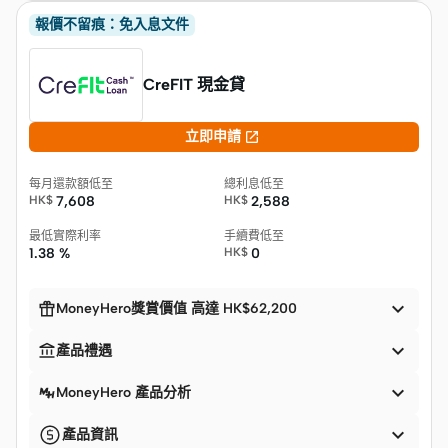
報價不留痕：免入息文件
CreFIT 現金貸

立即申請
每月還款額低至
總利息低至
HK$
7,608
HK$
2,588
最低實際利率
手續費低至
1.38 %
HK$
0


MoneyHero獎賞價值 高達 HK$62,200


產品禮遇

MoneyHero 產品分析

產品資訊