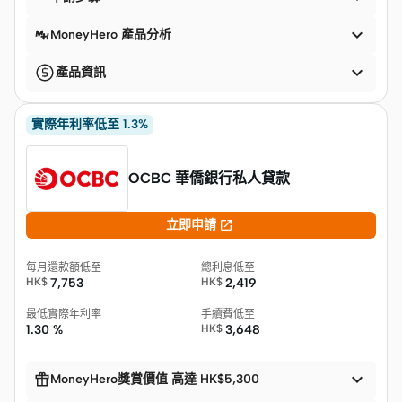

MoneyHero 產品分析

產品資訊
實際年利率低至 1.3%
OCBC 華僑銀行私人貸款

立即申請
每月還款額低至
總利息低至
HK$
7,753
HK$
2,419
最低實際年利率
手續費低至
1.30 %
HK$
3,648


MoneyHero獎賞價值 高達 HK$5,300