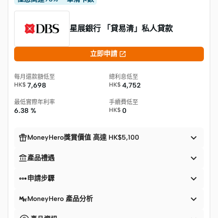
星展銀行 「貸易清」私人貸款

立即申請
每月還款額低至
總利息低至
HK$
7,698
HK$
4,752
最低實際年利率
手續費低至
6.38 %
HK$
0


MoneyHero獎賞價值 高達 HK$5,100


產品禮遇


申請步驟

MoneyHero 產品分析