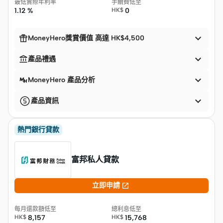
最低實際年利率
手續費低至
1.12 %
HK$
0


MoneyHero獎賞價值 高達 HK$4,500


產品禮遇

MoneyHero 產品分析

產品資訊
熱門銀行貸款
富邦私人貸款

立即申請
每月還款額低至
總利息低至
HK$
8,157
HK$
15,768