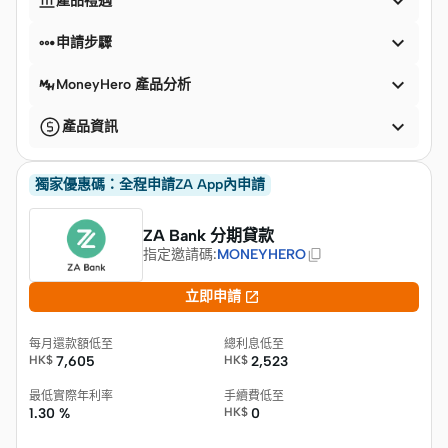


產品禮遇


申請步驟

MoneyHero 產品分析

產品資訊
獨家優惠碼：全程申請ZA App內申請
ZA Bank 分期貸款
指定邀請碼
:
MONEYHERO

立即申請
每月還款額低至
總利息低至
HK$
7,605
HK$
2,523
最低實際年利率
手續費低至
1.30 %
HK$
0