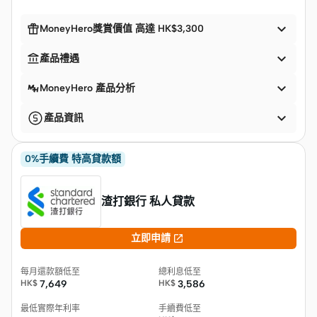


MoneyHero獎賞價值 高達 HK$3,300


產品禮遇

MoneyHero 產品分析

產品資訊
0%手續費 特高貸款額
渣打銀行 私人貸款

立即申請
每月還款額低至
總利息低至
HK$
7,649
HK$
3,586
最低實際年利率
手續費低至