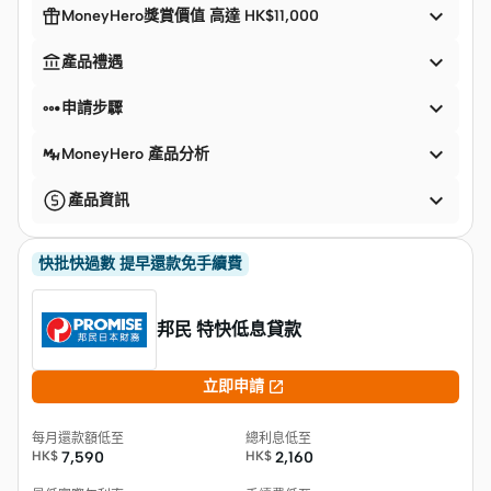


MoneyHero獎賞價值 高達 HK$11,000


產品禮遇


申請步驟

MoneyHero 產品分析

產品資訊
快批快過數 提早還款免手續費
邦民 特快低息貸款

立即申請
每月還款額低至
總利息低至
HK$
7,590
HK$
2,160