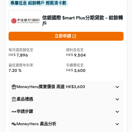
專屬低息 結餘轉戶 輕鬆清卡數
信銀國際 $mart Plus分期貸款 - 結餘轉
戶

立即申請
每月還款額低至
總利息低至
HK$
7,896
HK$
9,504
最低實際年利率
手續費低至
7.20 %
HK$
3,600


MoneyHero獎賞價值 高達 HK$3,600


產品禮遇


申請步驟

MoneyHero 產品分析