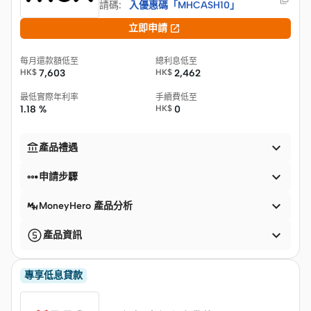
請碼
:
入優惠碼「MHCASH10」

立即申請
每月還款額低至
總利息低至
HK$
7,603
HK$
2,462
最低實際年利率
手續費低至
1.18 %
HK$
0


產品禮遇


申請步驟

MoneyHero 產品分析

產品資訊
專享低息貸款