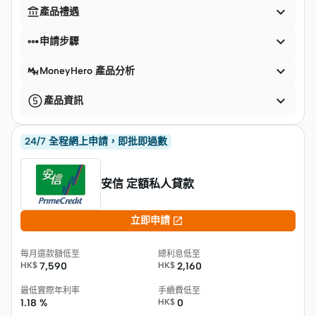


產品禮遇


申請步驟

MoneyHero 產品分析

產品資訊
24/7 全程網上申請，即批即過數
安信 定額私人貸款

立即申請
每月還款額低至
總利息低至
HK$
7,590
HK$
2,160
最低實際年利率
手續費低至
1.18 %
HK$
0