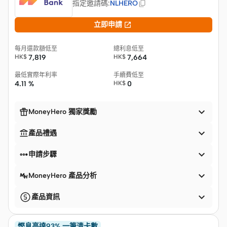
指定邀請碼
:
NLHERO

立即申請
每月還款額低至
總利息低至
HK$
7,819
HK$
7,664
最低實際年利率
手續費低至
4.11 %
HK$
0


MoneyHero 獨家獎勵


產品禮遇


申請步驟

MoneyHero 產品分析

產品資訊
慳息高達93% 一筆清卡數