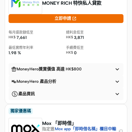
MONEY RICH 特快私人貸款

立即申請
每月還款額低至
總利息低至
HK$
7,661
HK$
3,871
最低實際年利率
手續費低至
1.98 %
HK$
0


MoneyHero獎賞價值 高達 HK$800

MoneyHero 產品分析

產品資訊
獨家優惠碼
Mox 「即時借」
指定邀
Mox app「即時借名稱」欄目中輸