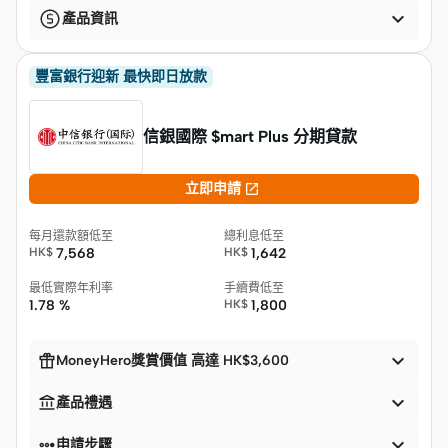

產品資訊
豐富銀行迎新 最快即日放款
信銀國際 $mart Plus 分期貸款

立即申請
每月還款額低至
總利息低至
HK$
7,568
HK$
1,642
最低實際年利率
手續費低至
1.78 %
HK$
1,800


MoneyHero獎賞價值 高達 HK$3,600


產品禮遇


申請步驟