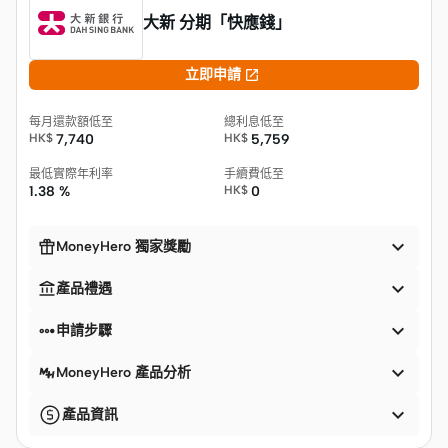
大新 分期「快應錢」

立即申請
每月還款額低至
總利息低至
HK$
7,740
HK$
5,759
最低實際年利率
手續費低至
1.38 %
HK$
0


MoneyHero 獨家獎勵


產品禮遇


申請步驟

MoneyHero 產品分析

產品資訊