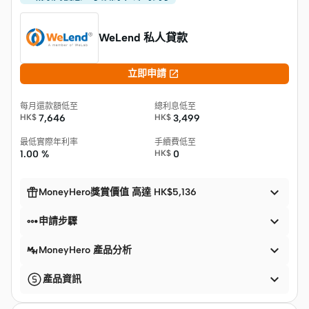
WeLend 私人貸款

立即申請
每月還款額低至
總利息低至
HK$
7,646
HK$
3,499
最低實際年利率
手續費低至
1.00 %
HK$
0


MoneyHero獎賞價值 高達 HK$5,136


申請步驟

MoneyHero 產品分析

產品資訊